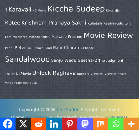
Kiccha Sudeep
Karavali
1
KD Movie
Koragajja
Kotee
Krishnam Pranaya Sakhi
Kuladalli Keelyavudo
Land
Movie Review
Maryade Prashne
Lord
Malashree
Manada Kadalu
Peter
Ram Charan
Peddi
Raju James Bond
R Chandru
Sandalwood
Sanju Weds Geetha-2
The Judgment
Unlock Raghava
UI Movie
Trailer
Upendra
Vidyarthi Vidyarthiniyare
Vinod Prabhakar
Yuva
Copyright © 2026
Cini Suddi
. All rights reserved.
Theme:
ColorMag
by ThemeGrill. Powered by
WordPress
.