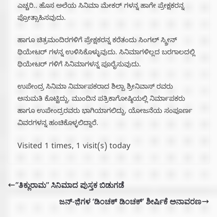
ಎಚ್ಚರಿ.. ಹೊಸ ಅಲೆಯ ಸಿನಿಮಾ ಮೇಕರ್ ಗಳನ್ನ ಹಾಗೇ ಪ್ರೇಕ್ಷಕರನ್ನ
ಪ್ರೋತ್ಸಾಹಿಸವುದು.
ಹಾಗೂ ಚಿತ್ರಮಂದಿರಗಳಿಗೆ ಪ್ರೇಕ್ಷಕರನ್ನ ಕರೆತಂದು ಸಿಂಗಲ್ ಸ್ಕ್ರೀನ್
ಥಿಯೇಟರ್ ಗಳನ್ನ ಉಳಿಸಿಕೊಳ್ಳುವುದು. ಸಿನಿಮಾಗಳಿಲ್ಲದ ಬರಗಾಲದಲ್ಲಿ
ಥಿಯೇಟರ್‌ ಗಳಿಗೆ ಸಿನಿಮಾಗಳನ್ನ ಪೂರೈಸುವುದು‌.
ಉಪೇಂದ್ರ ಸಿನಿಮಾ ನಿರ್ಮಾಪಕರಾದ ಶಿಲ್ಪಾ ಶ್ರೀನಿವಾಸ್ ರವರು
ಅನುಮತಿ ಕೊಟ್ಟಿದ್ದು, ಮುಂದಿನ ಪತ್ರಿಕಾಗೋಷ್ಠಿಯಲ್ಲಿ ನಿರ್ಮಾಪಕರು
ಹಾಗೂ ಉಪೇಂದ್ರರವರು ಭಾಗಿಯಾಗಲಿದ್ದು, ಯೋಜನೆಯ ಸಂಪೂರ್ಣ
ವಿವರಗಳನ್ನ ಹಂಚಿಕೊಳ್ಳಲಿದ್ದಾರೆ.
Visited 1 times, 1 visit(s) today
”ತಿಕ್ಲುರಾಮ” ಸಿನಿಮಾದ ಪುಸ್ತಕ ಬಿಡುಗಡೆ
ಜನ್-ಜ಼ಿಗಳ ‘ಡಿಂಚಕ್ ಡಿಂಚಕ್’ ಶೀರ್ಷಿಕೆ ಅನಾವರಣ