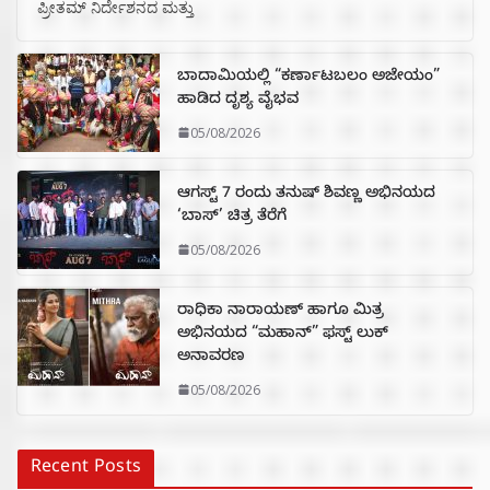
ಪ್ರೀತಮ್ ನಿರ್ದೇಶನದ ಮತ್ತು
ಬಾದಾಮಿಯಲ್ಲಿ “ಕರ್ಣಾಟಬಲಂ ಅಜೇಯಂ”
ಹಾಡಿದ ದೃಶ್ಯ ವೈಭವ
05/08/2026
ಆಗಸ್ಟ್ 7 ರಂದು ತನುಷ್ ಶಿವಣ್ಣ ಅಭಿನಯದ
‘ಬಾಸ್’ ಚಿತ್ರ ತೆರೆಗೆ
05/08/2026
ರಾಧಿಕಾ ನಾರಾಯಣ್ ಹಾಗೂ ಮಿತ್ರ
ಅಭಿನಯದ “ಮಹಾನ್” ಫಸ್ಟ್ ಲುಕ್
ಅನಾವರಣ
05/08/2026
Recent Posts