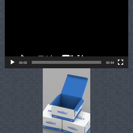
Video
Player
00:00
00:44