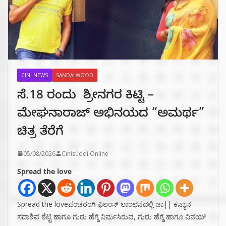
CINI NEWS
SANDALWOOD
ಸೆ.18 ರಂದು ಶ್ರೀನಗರ ಕಿಟ್ಟಿ –
ಮೇಘನಾರಾಜ್ ಅಭಿನಯದ “ಅಮರ್ಥ”
ಚಿತ್ರ ತೆರೆಗೆ
05/08/2026
Cinisuddi Online
Spread the love
Spread the loveಪಂಚರಂಗಿ ಫಿಲಂಸ್ ಲಾಂಛನದಲ್ಲಿ ಡಾ|| ಕನ್ಯಾನ
ಸದಾಶಿವ ಶೆಟ್ಟಿ ಹಾಗೂ ಗುರು ಹೆಗ್ಡೆ ನಿರ್ಮಸಿರುವ, ಗುರು ಹೆಗ್ಡೆ ಹಾಗೂ ವಿನಯ್