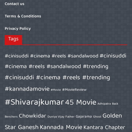
Contact us
Terms & Conditions
Privacy Policy
Tags
#cinisuddi
#cinisuddi #cinema #reels #sandalwood
#cinema #reels #sandalwood #trending
#cinisuddi #cinema #reels #trending
#kannadamovie
#MovieReview
#Movie
#Shivarajkumar
45 Movie
Adhipatra
Back
Golden
Chowkidar
Gajarama
Benchers
Duniya Vijay
Father
Ghost
Star Ganesh
Kannada Movie
Kantara Chapter