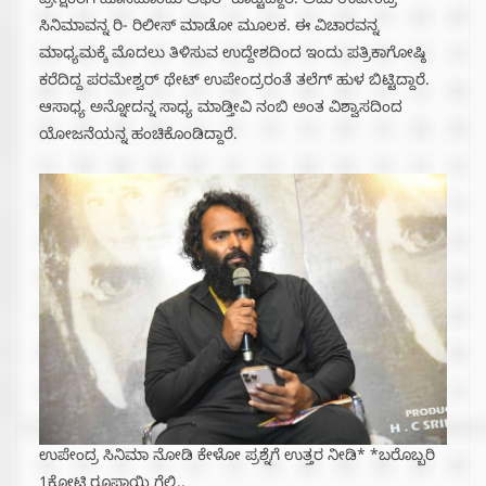
ಪ್ರೇಕ್ಷಕರಿಗೆ ಹೊಸದೊಂದು ಆಫರ್ ಕೊಟ್ಟಿದ್ದಾರೆ. ಅದು ಉಪೇಂದ್ರ
ಸಿನಿಮಾವನ್ನ ರಿ- ರಿಲೀಸ್ ಮಾಡೋ ಮೂಲಕ. ಈ ವಿಚಾರವನ್ನ
ಮಾಧ್ಯಮಕ್ಕೆ ‌ಮೊದಲು ತಿಳಿಸುವ ಉದ್ದೇಶದಿಂದ ಇಂದು ಪತ್ರಿಕಾಗೋಷ್ಠಿ
ಕರೆದಿದ್ದ ಪರಮೇಶ್ವರ್ ಥೇಟ್ ಉಪೇಂದ್ರರಂತೆ ತಲೆಗ್ ಹುಳ ಬಿಟ್ಟಿದ್ದಾರೆ.
ಆಸಾಧ್ಯ ಅನ್ನೋದನ್ನ ಸಾಧ್ಯ ಮಾಡ್ತೀವಿ ನಂಬಿ ಅಂತ ವಿಶ್ವಾಸದಿಂದ
ಯೋಜನೆಯನ್ನ ಹಂಚಿಕೊಂಡಿದ್ದಾರೆ.
ಉಪೇಂದ್ರ ಸಿನಿಮಾ ನೋಡಿ ಕೇಳೋ ಪ್ರಶ್ನೆಗೆ ಉತ್ತರ ನೀಡಿ* *ಬರೊಬ್ಬರಿ
1ಕೋಟಿ ರೂಪಾಯಿ ಗೆಲ್ಲಿ..