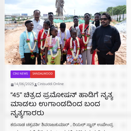
CINI NEWS
SANDALWOOD
14/06/2025
Cinisuddi Online
“45” ಚಿತ್ರದ ಪ್ರಮೋಷನ್ ಹಾಡಿಗೆ ನೃತ್ಯ
ಮಾಡಲು ಉಗಾಂಡದಿಂದ ಬಂದ
ನೃತ್ಯಗಾರರು
ಕರುನಾಡ ಚಕ್ರವರ್ತಿ ಶಿವರಾಜಕುಮಾರ್ , ರಿಯಲ್ ಸ್ಟಾರ್ ಉಪೇಂದ್ರ