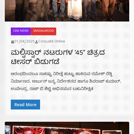
CINI NEWS
SANDALWOOD
01/04/2025
Cinisuddi Online
ಮಲ್ಟಿಸ್ಟಾರ್ ನಟರುಗಳ ’45” ಚಿತ್ರದ
ಟೀಸರ್ ಬಿಡುಗಡೆ
ಆರಂಭದಿಂದಲೂ ಸಾಕಷ್ಟು ನಿರೀಕ್ಷೆ ಹುಟ್ಟು ಹಾಕಿರುವ ರಮೇಶ್ ರೆಡ್ಡಿ
ನಿರ್ಮಾಣದ, ಅರ್ಜುನ್ ಜನ್ಯ ನಿರ್ದೇಶನದ ಹಾಗೂ ಶಿವರಾಜ್ ಕುಮಾರ್,
ಉಪೇಂದ್ರ, ರಾಜ್ ಬಿ ಶೆಟ್ಟಿ ಅಭಿನಯದ ಬಹುನಿರೀಕ್ಷಿತ
Read More