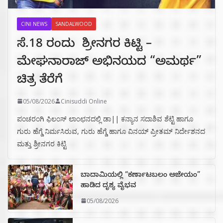
CINI NEWS
SANDALWOOD
ಸೆ.18 ರಂದು ಶ್ರೀನಗರ ಕಿಟ್ಟಿ –
ಮೇಘನಾರಾಜ್ ಅಭಿನಯದ “ಅಮರ್ಥ”
ಚಿತ್ರ ತೆರೆಗೆ
05/08/2026
Cinisuddi Online
ಪಂಚರಂಗಿ ಫಿಲಂಸ್ ಲಾಂಛನದಲ್ಲಿ ಡಾ|| ಕನ್ಯಾನ ಸದಾಶಿವ ಶೆಟ್ಟಿ ಹಾಗೂ
ಗುರು ಹೆಗ್ಡೆ ನಿರ್ಮಸಿರುವ, ಗುರು ಹೆಗ್ಡೆ ಹಾಗೂ ವಿನಯ್ ಪ್ರೀತಮ್ ನಿರ್ದೇಶನದ
ಮತ್ತು ಶ್ರೀನಗರ ಕಿಟ್ಟಿ
ಬಾದಾಮಿಯಲ್ಲಿ “ಕರ್ಣಾಟಬಲಂ ಅಜೇಯಂ”
ಹಾಡಿದ ದೃಶ್ಯ ವೈಭವ
05/08/2026