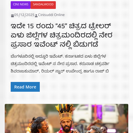
CINI NEWS
SANDALWOOD
05/12/2025
Cinisuddi Online
ಇದೇ 15 ರಂದು “45” ಚಿತ್ರದ ಟ್ರೇಲರ್
ಏಳು ಜಿಲ್ಲೆಗಳ ಚಿತ್ರಮಂದಿರದಲ್ಲಿ ನೇರ
ಪ್ರಸಾರ ಇವೆಂಟ್ ನಲ್ಲಿ ಬಿಡುಗಡೆ
ಬೆಂಗಳೂರಿನಲ್ಲಿ ಅದ್ದೂರಿ ಇವೆಂಟ್. ಕರ್ನಾಟಕದ ಏಳು ಜಿಲ್ಲೆಗಳ
ಚಿತ್ರಮಂದಿರದಲ್ಲಿ ಇವೆಂಟ್ ನ ನೇರ ಪ್ರಸಾರ. ಕರುನಾಡ ಚಕ್ರವರ್ತಿ
ಶಿವರಾಜಕುಮಾರ್, ರಿಯಲ್ ಸ್ಟಾರ್ ಉಪೇಂದ್ರ ಹಾಗೂ ರಾಜ್ ಬಿ
Read More