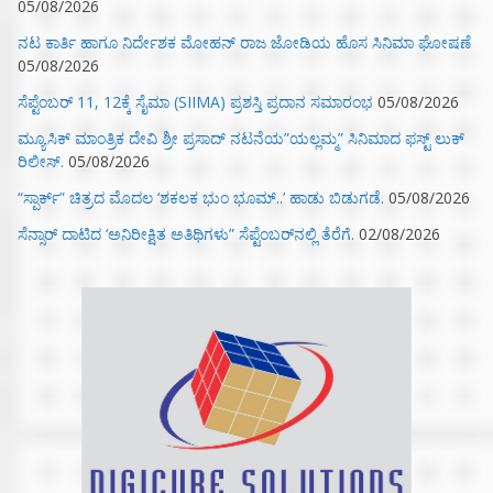
05/08/2026
ನಟ ಕಾರ್ತಿ ಹಾಗೂ ನಿರ್ದೇಶಕ ಮೋಹನ್ ರಾಜ ಜೋಡಿಯ ಹೊಸ ಸಿನಿಮಾ ಘೋಷಣೆ
05/08/2026
ಸೆಪ್ಟೆಂಬರ್ 11, 12ಕ್ಕೆ ಸೈಮಾ (SIIMA) ಪ್ರಶಸ್ತಿ ಪ್ರದಾನ ಸಮಾರಂಭ
05/08/2026
ಮ್ಯೂಸಿಕ್‌ ಮಾಂತ್ರಿಕ ದೇವಿ ಶ್ರೀ ಪ್ರಸಾದ್ ನಟನೆಯ”ಯಲ್ಲಮ್ಮ” ಸಿನಿಮಾದ ಫಸ್ಟ್‌ ಲುಕ್‌
ರಿಲೀಸ್.
05/08/2026
“ಸ್ಪಾರ್ಕ್” ಚಿತ್ರದ ಮೊದಲ‌ ‘ಶಕಲಕ ಭುಂ‌ ಭೂಮ್..’ ಹಾಡು ಬಿಡುಗಡೆ.
05/08/2026
ಸೆನ್ಸಾರ್ ದಾಟಿದ ‘ಅನಿರೀಕ್ಷಿತ ಅತಿಥಿಗಳು” ಸೆಪ್ಟೆಂಬರ್‌ನಲ್ಲಿ ತೆರೆಗೆ.
02/08/2026