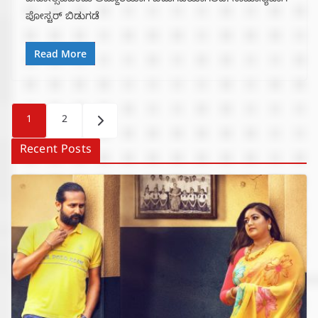
ದಿನೋತ್ಸವದಂದು ಅದ್ದೂರಿಯಾಗಿ ಬಿಡುಗಡೆಯಾಗಲಿದೆ. ಸಾಮಾನ್ಯವಾಗಿ
ಪೋಸ್ಟರ್ ಬಿಡುಗಡೆ
Read More
Posts
1
2
pagination
Recent Posts