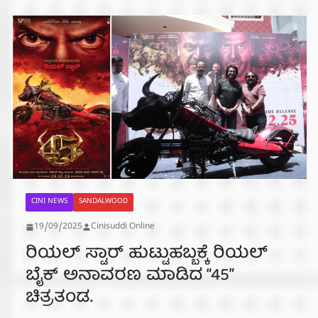
CINI NEWS
SANDALWOOD
19/09/2025
Cinisuddi Online
ರಿಯಲ್ ಸ್ಟಾರ್ ಹುಟ್ಟುಹಬ್ಬಕ್ಕೆ ರಿಯಲ್
ಬೈಕ್ ಅನಾವರಣ ಮಾಡಿದ “45”
ಚಿತ್ರತಂಡ.