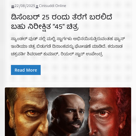
22/08/2025
Cinisuddi Online
ಡಿಸೆಂಬರ್ 25 ರಂದು ತೆರೆಗೆ ಬರಲಿದೆ
ಬಹು ನಿರೀಕ್ಷಿತ “45” ಚಿತ್ರ
ಸ್ಯಾಂಡಲ್ ವುಡ್ ನಲ್ಲಿ ಮಲ್ಟಿ ಸ್ಟಾರ್ಗಳು ಅಭಿನಯಿಸುತ್ತಿರುವಂತಹ ಫ್ಯಾನ್
ಇಂಡಿಯಾ ಚಿತ್ರ ಬಿಡುಗಡೆ ದಿನಾಂಕವನ್ನು ಘೋಷಣೆ ಮಾಡಿದೆ. ಕರುನಾಡ
ಚಕ್ರವರ್ತಿ ಶಿವರಾಜ್ ಕುಮಾರ್, ರಿಯಲ್ ಸ್ಟಾರ್ ಉಪೇಂದ್ರ
Read More