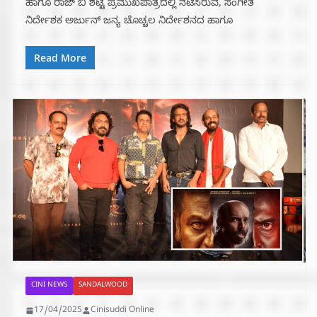
ಹಾಗೂ ರಾಜ್ ಬಿ ಶೆಟ್ಟಿ ಪ್ರಮುಖಪಾತ್ರದಲ್ಲಿ ನಟಿಸಿರುವ, ಸಂಗೀತ
ನಿರ್ದೇಶಕ ಅರ್ಜುನ್ ಜನ್ಯ ಚೊಚ್ಚಲ ನಿರ್ದೇಶನದ ಹಾಗೂ
Read More
CINI NEWS
SANDALWOOD
17/04/2025
Cinisuddi Online