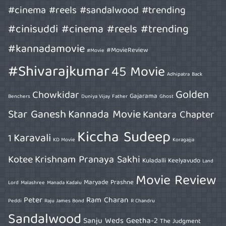
#cinema #reels #sandalwood #trending
#cinisuddi #cinema #reels #trending
#kannadamovie
#MovieReview
#Movie
#Shivarajkumar
45 Movie
Adhipatra
Back
Golden
Chowkidar
Gajarama
Benchers
Duniya Vijay
Father
Ghost
Star Ganesh
Kannada Movie
Kantara Chapter
Kiccha Sudeep
Karavali
1
KD Movie
Koragajja
Kotee
Krishnam Pranaya Sakhi
Kuladalli Keelyavudo
Land
Movie Review
Maryade Prashne
Lord
Malashree
Manada Kadalu
Peter
Ram Charan
Peddi
Raju James Bond
R Chandru
Sandalwood
Sanju Weds Geetha-2
The Judgment