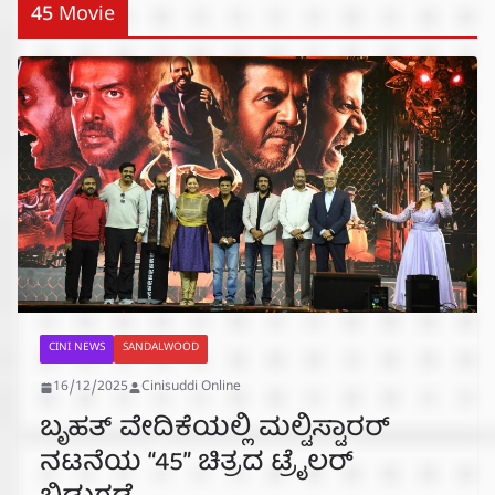
45 Movie
CINI NEWS
SANDALWOOD
16/12/2025
Cinisuddi Online
ಬೃಹತ್ ವೇದಿಕೆಯಲ್ಲಿ ಮಲ್ಟಿಸ್ಟಾರರ್
ನಟನೆಯ “45” ಚಿತ್ರದ ಟ್ರೈಲರ್