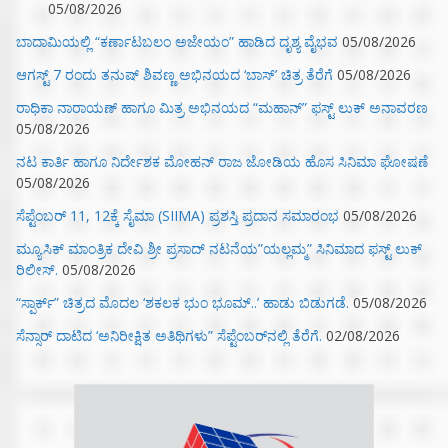
05/08/2026
ಬಾದಾಮಿಯಲ್ಲಿ “ಕರ್ಣಾಟಬಲಂ ಅಜೇಯಂ” ಹಾಡಿದ ದೃಶ್ಯ ವೈಭವ
05/08/2026
ಆಗಸ್ಟ್ 7 ರಂದು ತನುಷ್ ಶಿವಣ್ಣ ಅಭಿನಯದ ‘ಬಾಸ್’ ಚಿತ್ರ ತೆರೆಗೆ
05/08/2026
ರಾಧಿಕಾ ನಾರಾಯಣ್ ಹಾಗೂ ಮಿತ್ರ ಅಭಿನಯದ “ಮಹಾನ್” ಫಸ್ಟ್ ಲುಕ್ ಅನಾವರಣ
05/08/2026
ನಟ ಕಾರ್ತಿ ಹಾಗೂ ನಿರ್ದೇಶಕ ಮೋಹನ್ ರಾಜ ಜೋಡಿಯ ಹೊಸ ಸಿನಿಮಾ ಘೋಷಣೆ
05/08/2026
ಸೆಪ್ಟೆಂಬರ್ 11, 12ಕ್ಕೆ ಸೈಮಾ (SIIMA) ಪ್ರಶಸ್ತಿ ಪ್ರದಾನ ಸಮಾರಂಭ
05/08/2026
ಮ್ಯೂಸಿಕ್‌ ಮಾಂತ್ರಿಕ ದೇವಿ ಶ್ರೀ ಪ್ರಸಾದ್ ನಟನೆಯ”ಯಲ್ಲಮ್ಮ” ಸಿನಿಮಾದ ಫಸ್ಟ್‌ ಲುಕ್‌
ರಿಲೀಸ್.
05/08/2026
“ಸ್ಪಾರ್ಕ್” ಚಿತ್ರದ ಮೊದಲ‌ ‘ಶಕಲಕ ಭುಂ‌ ಭೂಮ್..’ ಹಾಡು ಬಿಡುಗಡೆ.
05/08/2026
ಸೆನ್ಸಾರ್ ದಾಟಿದ ‘ಅನಿರೀಕ್ಷಿತ ಅತಿಥಿಗಳು” ಸೆಪ್ಟೆಂಬರ್‌ನಲ್ಲಿ ತೆರೆಗೆ.
02/08/2026