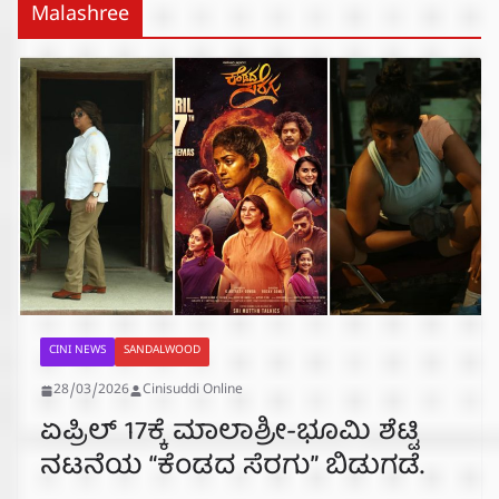
Malashree
CINI NEWS
SANDALWOOD
28/03/2026
Cinisuddi Online
ಏಪ್ರಿಲ್ 17ಕ್ಕೆ ಮಾಲಾಶ್ರೀ-ಭೂಮಿ ಶೆಟ್ಟಿ
ನಟನೆಯ “ಕೆಂಡದ ಸೆರಗು” ಬಿಡುಗಡೆ.