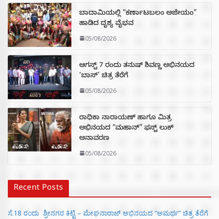
ಬಾದಾಮಿಯಲ್ಲಿ “ಕರ್ಣಾಟಬಲಂ ಅಜೇಯಂ”
ಹಾಡಿದ ದೃಶ್ಯ ವೈಭವ
05/08/2026
ಆಗಸ್ಟ್ 7 ರಂದು ತನುಷ್ ಶಿವಣ್ಣ ಅಭಿನಯದ
‘ಬಾಸ್’ ಚಿತ್ರ ತೆರೆಗೆ
05/08/2026
ರಾಧಿಕಾ ನಾರಾಯಣ್ ಹಾಗೂ ಮಿತ್ರ
ಅಭಿನಯದ “ಮಹಾನ್” ಫಸ್ಟ್ ಲುಕ್
ಅನಾವರಣ
05/08/2026
Recent Posts
ಸೆ.18 ರಂದು ಶ್ರೀನಗರ ಕಿಟ್ಟಿ – ಮೇಘನಾರಾಜ್ ಅಭಿನಯದ “ಅಮರ್ಥ” ಚಿತ್ರ ತೆರೆಗೆ