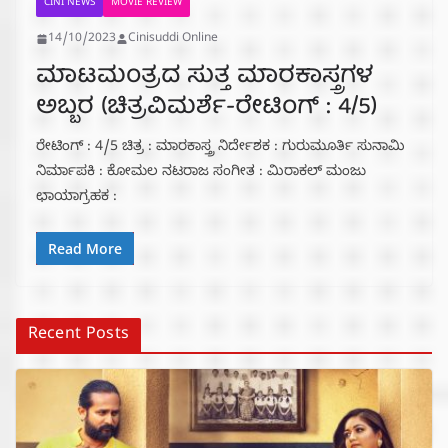
CINI NEWS
MOVIE REVIEW
14/10/2023
Cinisuddi Online
ಮಾಟಮಂತ್ರದ ಸುತ್ತ ಮಾರಕಾಸ್ತ್ರಗಳ
ಅಬ್ಬರ (ಚಿತ್ರವಿಮರ್ಶೆ-ರೇಟಿಂಗ್ : 4/5)
ರೇಟಿಂಗ್ : 4/5 ಚಿತ್ರ : ಮಾರಕಾಸ್ತ್ರ ನಿರ್ದೇಶಕ : ಗುರುಮೂರ್ತಿ ಸುನಾಮಿ
ನಿರ್ಮಾಪಕಿ : ಕೋಮಲ ನಟರಾಜ ಸಂಗೀತ : ಮಿರಾಕಲ್ ಮಂಜು
ಛಾಯಾಗ್ರಹಕ :
Read More
Recent Posts