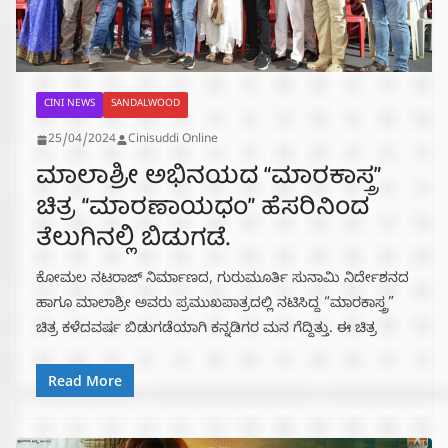
CINI NEWS
SANDALWOOD
25/04/2024
Cinisuddi Online
ಮಾಲಾಶ್ರೀ ಅಭಿನಯದ “ಮಾರಕಾಸ್ತ್ರ”
ಚಿತ್ರ “ಮಾರಣಾಯಧಂ” ಹೆಸರಿನಿಂದ
ತೆಲುಗಿನಲ್ಲಿ ಬಿಡುಗಡೆ.
ಕೋಮಲ ನಟರಾಜ್ ನಿರ್ಮಾಣದ, ಗುರುಮೂರ್ತಿ ಸುನಾಮಿ ನಿರ್ದೇಶನದ
ಹಾಗೂ ಮಾಲಾಶ್ರೀ ಅವರು ಪ್ರಮುಖಪಾತ್ರದಲ್ಲಿ ನಟಿಸಿದ್ದ “ಮಾರಕಾಸ್ತ್ರ”
ಚಿತ್ರ ಕಳೆದವರ್ಷ ಬಿಡುಗಡೆಯಾಗಿ ಕನ್ನಡಿಗರ ಮನ ಗೆದ್ದಿತ್ತು. ಈ ಚಿತ್ರ
Read More