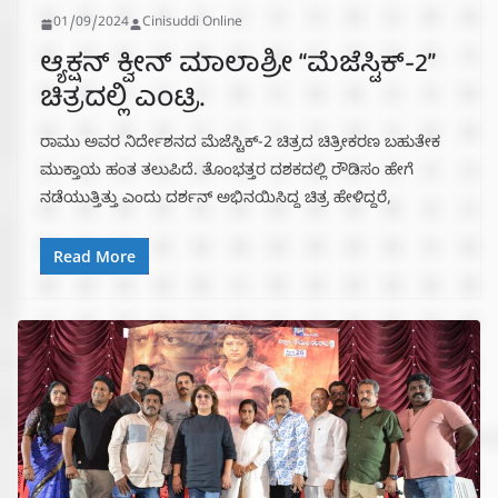
01/09/2024
Cinisuddi Online
ಆ್ಯಕ್ಷನ್ ಕ್ವೀನ್ ಮಾಲಾಶ್ರೀ “ಮೆಜೆಸ್ಟಿಕ್-2”
ಚಿತ್ರದಲ್ಲಿ ಎಂಟ್ರಿ.
ರಾಮು ಅವರ ನಿರ್ದೇಶನದ ಮೆಜೆಸ್ಟಿಕ್-2 ಚಿತ್ರದ ಚಿತ್ರೀಕರಣ ಬಹುತೇಕ
ಮುಕ್ತಾಯ ಹಂತ ತಲುಪಿದೆ. ತೊಂಭತ್ತರ ದಶಕದಲ್ಲಿ ರೌಡಿಸಂ ಹೇಗೆ
ನಡೆಯುತ್ತಿತ್ತು ಎಂದು ದರ್ಶನ್ ಅಭಿನಯಿಸಿದ್ದ ಚಿತ್ರ ಹೇಳಿದ್ದರೆ,
Read More