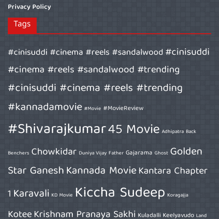
Privacy Policy
Tags
#cinisuddi
#cinisuddi #cinema #reels #sandalwood
#cinema #reels #sandalwood #trending
#cinisuddi #cinema #reels #trending
#kannadamovie
#MovieReview
#Movie
#Shivarajkumar
45 Movie
Adhipatra
Back
Golden
Chowkidar
Gajarama
Benchers
Duniya Vijay
Father
Ghost
Star Ganesh
Kannada Movie
Kantara Chapter
Kiccha Sudeep
Karavali
1
KD Movie
Koragajja
Kotee
Krishnam Pranaya Sakhi
Kuladalli Keelyavudo
Land