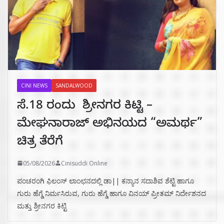
CINI NEWS
SANDALWOOD
ಸೆ.18 ರಂದು ಶ್ರೀನಗರ ಕಿಟ್ಟಿ –
ಮೇಘನಾರಾಜ್ ಅಭಿನಯದ “ಅಮರ್ಥ”
ಚಿತ್ರ ತೆರೆಗೆ
05/08/2026
Cinisuddi Online
ಪಂಚರಂಗಿ ಫಿಲಂಸ್ ಲಾಂಛನದಲ್ಲಿ ಡಾ|| ಕನ್ಯಾನ ಸದಾಶಿವ ಶೆಟ್ಟಿ ಹಾಗೂ
ಗುರು ಹೆಗ್ಡೆ ನಿರ್ಮಸಿರುವ, ಗುರು ಹೆಗ್ಡೆ ಹಾಗೂ ವಿನಯ್ ಪ್ರೀತಮ್ ನಿರ್ದೇಶನದ
ಮತ್ತು ಶ್ರೀನಗರ ಕಿಟ್ಟಿ