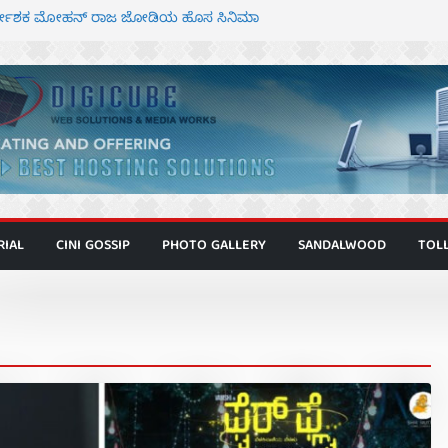
ಾಗೂ ಮಿತ್ರ ಅಭಿನಯದ “ಮಹಾನ್” ಫಸ್ಟ್ ಲುಕ್
ಿರ್ದೇಶಕ ಮೋಹನ್ ರಾಜ ಜೋಡಿಯ ಹೊಸ ಸಿನಿಮಾ
ರ ಕಿಟ್ಟಿ – ಮೇಘನಾರಾಜ್ ಅಭಿನಯದ “ಅಮರ್ಥ” ಚಿತ್ರ
ಣಾಟಬಲಂ ಅಜೇಯಂ” ಹಾಡಿದ ದೃಶ್ಯ ವೈಭವ
 ಶಿವಣ್ಣ ಅಭಿನಯದ ‘ಬಾಸ್’ ಚಿತ್ರ ತೆರೆಗೆ
RIAL
CINI GOSSIP
PHOTO GALLERY
SANDALWOOD
TOL