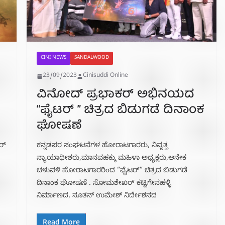
CINI NEWS
SANDALWOOD
23/09/2023
Cinisuddi Online
ವಿನೋದ್ ಪ್ರಭಾಕರ್ ಅಭಿನಯದ
“ಫೈಟರ್ ” ಚಿತ್ರದ ಬಿಡುಗಡೆ ದಿನಾಂಕ
ಘೋಷಣೆ
ರ್
ಕನ್ನಡಪರ ಸಂಘಟನೆಗಳ ಹೋರಾಟಗಾರರು, ನಿವೃತ್ತ
ನ್ಯಾಯಾಧೀಶರು,ಮಾನವಹಕ್ಕು ಮಹಿಳಾ ಅಧ್ಯಕ್ಷರು,ಅನೇಕ
ಚಳುವಳಿ ಹೋರಾಟಗಾರರಿಂದ “ಫೈಟರ್” ಚಿತ್ರದ ಬಿಡುಗಡೆ
ದಿನಾಂಕ ಘೋಷಣೆ . ಸೋಮಶೇಖರ್ ಕಟ್ಟಿಗೇನಹಳ್ಳಿ
ನಿರ್ಮಾಣದ, ನೂತನ್ ಉಮೇಶ್ ನಿರ್ದೇಶನದ
Read More