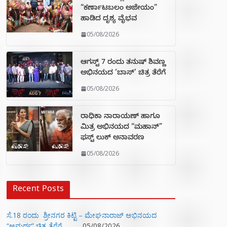
“ಕರ್ಣಾಟಬಲಂ ಅಜೇಯಂ”
ಹಾಡಿದ ದೃಶ್ಯ ವೈಭವ
05/08/2026
ಆಗಸ್ಟ್ 7 ರಂದು ತನುಷ್ ಶಿವಣ್ಣ
ಅಭಿನಯದ ‘ಬಾಸ್’ ಚಿತ್ರ ತೆರೆಗೆ
05/08/2026
ರಾಧಿಕಾ ನಾರಾಯಣ್ ಹಾಗೂ
ಮಿತ್ರ ಅಭಿನಯದ “ಮಹಾನ್”
ಫಸ್ಟ್ ಲುಕ್ ಅನಾವರಣ
05/08/2026
Recent Posts
ಸೆ.18 ರಂದು ಶ್ರೀನಗರ ಕಿಟ್ಟಿ – ಮೇಘನಾರಾಜ್ ಅಭಿನಯದ
“ಅಮರ್ಥ” ಚಿತ್ರ ತೆರೆಗೆ
05/08/2026