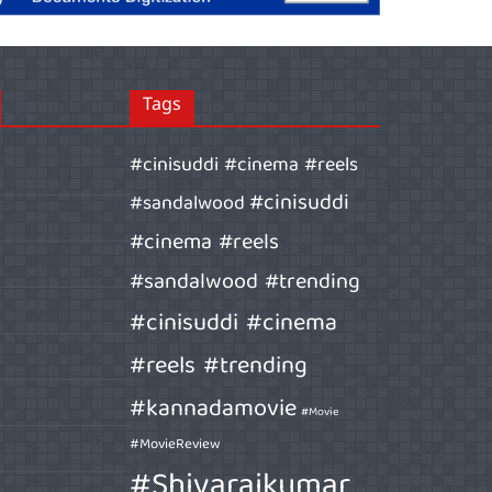
Tags
#cinisuddi #cinema #reels
#cinisuddi
#sandalwood
#cinema #reels
#sandalwood #trending
#cinisuddi #cinema
#reels #trending
#kannadamovie
#Movie
#MovieReview
#Shivarajkumar