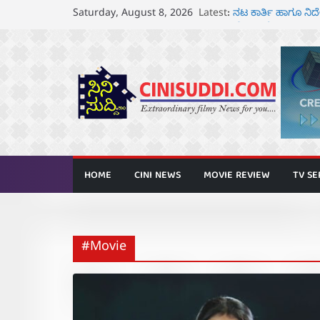
Skip
Latest:
ರಾಧಿಕಾ ನಾರಾಯಣ್ ಹ
Saturday, August 8, 2026
to
ಅನಾವರಣ
ನಟ ಕಾರ್ತಿ ಹಾಗೂ ನ
content
ಘೋಷಣೆ
ಸೆ.18 ರಂದು ಶ್ರೀನಗ
ತೆರೆಗೆ
ಬಾದಾಮಿಯಲ್ಲಿ “ಕರ್
ಆಗಸ್ಟ್ 7 ರಂದು ತನುಷ್
HOME
CINI NEWS
MOVIE REVIEW
TV SE
#Movie