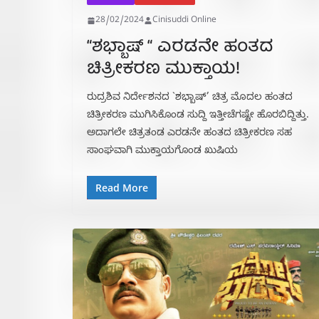
28/02/2024
Cinisuddi Online
“ಶಭ್ಬಾಷ್ “ ಎರಡನೇ ಹಂತದ
ಚಿತ್ರೀಕರಣ ಮುಕ್ತಾಯ!
ರುದ್ರಶಿವ ನಿರ್ದೇಶನದ `ಶಭ್ಬಾಷ್’ ಚಿತ್ರ ಮೊದಲ ಹಂತದ
ಚಿತ್ರೀಕರಣ ಮುಗಿಸಿಕೊಂಡ ಸುದ್ದಿ ಇತ್ತೀಚೆಗಷ್ಟೇ ಹೊರಬಿದ್ದಿತ್ತು.
ಅದಾಗಲೇ ಚಿತ್ರತಂಡ ಎರಡನೇ ಹಂತದ ಚಿತ್ರೀಕರಣ ಸಹ
ಸಾಂಘವಾಗಿ ಮುಕ್ತಾಯಗೊಂಡ ಖುಷಿಯ
Read More