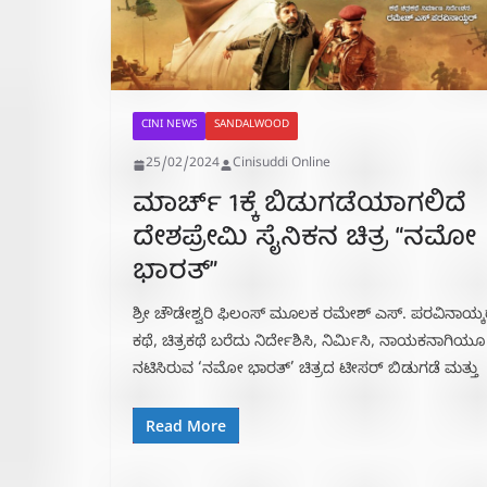
CINI NEWS
SANDALWOOD
25/02/2024
Cinisuddi Online
ಮಾರ್ಚ್ 1ಕ್ಕೆ ಬಿಡುಗಡೆಯಾಗಲಿದೆ
ದೇಶಪ್ರೇಮಿ ಸೈನಿಕನ ಚಿತ್ರ “ನಮೋ
ಭಾರತ್”
ಶ್ರೀ ಚೌಡೇಶ್ವರಿ ಫಿಲಂಸ್ ಮೂಲಕ ರಮೇಶ್ ಎಸ್. ಪರವಿನಾಯ್ಕ
ಕಥೆ, ಚಿತ್ರಕಥೆ ಬರೆದು ನಿರ್ದೇಶಿಸಿ, ನಿರ್ಮಿಸಿ, ನಾಯಕನಾಗಿಯೂ
ನಟಿಸಿರುವ ‘ನಮೋ ಭಾರತ್‍’ ಚಿತ್ರದ ಟೀಸರ್‍ ಬಿಡುಗಡೆ ಮತ್ತು
Read More