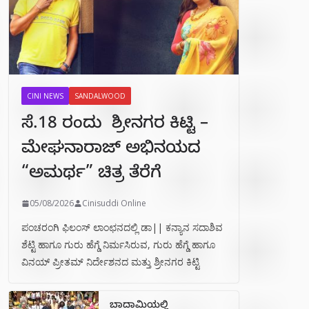
CINI NEWS
SANDALWOOD
ಸೆ.18 ರಂದು ಶ್ರೀನಗರ ಕಿಟ್ಟಿ –
ಮೇಘನಾರಾಜ್ ಅಭಿನಯದ
“ಅಮರ್ಥ” ಚಿತ್ರ ತೆರೆಗೆ
05/08/2026
Cinisuddi Online
ಪಂಚರಂಗಿ ಫಿಲಂಸ್ ಲಾಂಛನದಲ್ಲಿ ಡಾ|| ಕನ್ಯಾನ ಸದಾಶಿವ
ಶೆಟ್ಟಿ ಹಾಗೂ ಗುರು ಹೆಗ್ಡೆ ನಿರ್ಮಸಿರುವ, ಗುರು ಹೆಗ್ಡೆ ಹಾಗೂ
ವಿನಯ್ ಪ್ರೀತಮ್ ನಿರ್ದೇಶನದ ಮತ್ತು ಶ್ರೀನಗರ ಕಿಟ್ಟಿ
ಬಾದಾಮಿಯಲ್ಲಿ