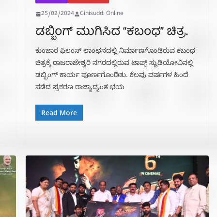
25/02/2024
Cinisuddi Online
ಡಬ್ಬಿಂಗ್ ಮುಗಿಸಿದ “ಕಬಂಧ” ಚಿತ್ರ.
ಕುಂಜಾರ ಫಿಲಂಸ್ ಲಾಂಛನದಲ್ಲಿ ನಿರ್ಮಾಣಗೊಂಡಿರುವ ಕಬಂಧ
ಚಿತ್ರಕ್ಕೆ ರಾಜರಾಜೇಶ್ವರಿ ನಗರದಲ್ಲಿರುವ ಟಾಪ್ಸ್ ಸ್ಟುಡಿಯೋವಿನಲ್ಲಿ
ಡಬ್ಬಿಂಗ್ ಕಾರ್ಯ ಪೂರ್ಣಗೊಂಡಿತು. ಕೆಲವು ವರ್ಷಗಳ ಹಿಂದೆ
ನಡೆದ ಪ್ರಕರಣ ರಾಜ್ಯಾದ್ಯಂತ ಭಯ
Read More