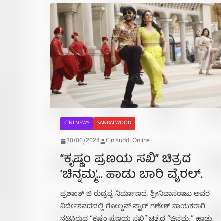
CINI NEWS
SANDALWOOD
30/06/2024
Cinisuddi Online
“ಕೃಷ್ಣಂ ಪ್ರಣಯ ಸಖಿ” ಚಿತ್ರದ
‘ಚಿನ್ನಮ್ಮ’… ಹಾಡು ಬಾರಿ ವೈರಲ್.
ಪ್ರಶಾಂತ್ ಜಿ ರುದ್ರಪ್ಪ ನಿರ್ಮಾಣದ, ಶ್ರೀನಿವಾಸರಾಜು ಅವರ
ನಿರ್ದೇಶನದದಲ್ಲಿ ಗೋಲ್ಡನ್ ಸ್ಟಾರ್ ಗಣೇಶ್ ನಾಯಕರಾಗಿ
ನಟಿಸಿರುವ “ಕಷ್ಣಂ ಪ್ರಣಯ ಸಖಿ” ಚಿತ್ರದ “ಚಿನ್ನಮ್ಮ” ಹಾಡು