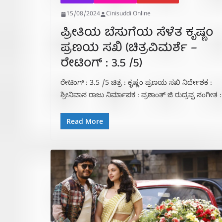
15/08/2024
Cinisuddi Online
ಪ್ರೀತಿಯ ಬೆಸುಗೆಯ ಸೆಳೆತ ಕೃಷ್ಣಂ
ಪ್ರಣಯ ಸಖಿ (ಚಿತ್ರವಿಮರ್ಶೆ –
ರೇಟಿಂಗ್ : 3.5 /5)
ರೇಟಿಂಗ್ : 3.5 /5 ಚಿತ್ರ : ಕೃಷ್ಣಂ ಪ್ರಣಯ ಸಖಿ ನಿರ್ದೇಶಕ :
ಶ್ರೀನಿವಾಸ ರಾಜು ನಿರ್ಮಾಪಕ : ಪ್ರಶಾಂತ್ ಜಿ ರುದ್ರಪ್ಪ ಸಂಗೀತ :
Read More