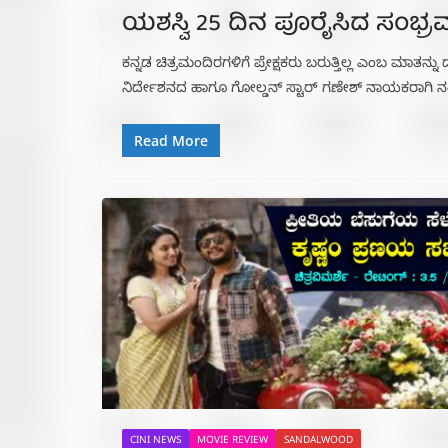
ಯಶಸ್ವಿ 25 ದಿನ ಪೂರೈಸಿದ ಸಂಭ್ರಮ
ಕನ್ನಡ ಚಿತ್ರಮಂದಿರಗಳಿಗೆ ಪ್ರೇಕ್ಷಕರು ಬರುತ್ತಿಲ್ಲ ಎಂಬ ಮಾತನ್
ನಿರ್ದೇಶನದ ಹಾಗೂ ಗೋಲ್ಡನ್ ಸ್ಟಾರ್ ಗಣೇಶ್ ನಾಯಕರಾಗಿ ನ
Read More
CINI NEWS
MOVIE REVIEW
SANDALWOOD