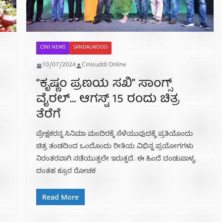
CINI NEWS
SANDALWOOD
10/07/2024
Cinisuddi Online
“ಕೃಷ್ಣಂ ಪ್ರಣಯ ಸಖಿ” ಸಾಂಗ್ಸ್
ವೈರಲ್… ಆಗಸ್ಟ್ 15 ರಂದು ಚಿತ್ರ
ತೆರೆಗೆ
ಪ್ರೇಕ್ಷಕರನ್ನ ಸಿನಿಮಾ ಮಂದಿರಕ್ಕೆ ಸೆಳೆಯುವುದಕ್ಕೆ ಪ್ರತಿಯೊಂದು
ಚಿತ್ರ ತಂಡದಿಂದ ಒಂದೊಂದು ರೀತಿಯ ವಿಭಿನ್ನ ಪ್ರಯೋಗಗಳು
ನಿರಂತರವಾಗಿ ನಡೆಯುತ್ತಲೇ ಇರುತ್ತದೆ. ಈ ಹಿಂದೆ ದಂಡುಪಾಳ್ಯ
ದಂತಹ ಕ್ರೂರ ರೋಚಕ
Read More