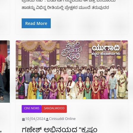
ಪ್ರಣಯ ಸಖಿ”. ಬಿಡುಗಡೆಗೆ ಸಿದ್ಧವಿರುವ ಈ ಚಿತ್ರ ಒಂದೊಂದು
ಹಾಡನ್ನು ವಿಭಿನ್ನ ರೀತಿಯಲ್ಲಿ ಪ್ರೇಕ್ಷಕರ ಮುಂದೆ ತರುವುದರ
Read More
CINI NEWS
SANDALWOOD
10/04/2024
Cinisuddi Online
ಗಣೇಶ್ ಅಭಿನಯದ “ಕೃಷ್ಣಂ