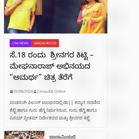
CINI NEWS
SANDALWOOD
ಸೆ.18 ರಂದು ಶ್ರೀನಗರ ಕಿಟ್ಟಿ –
ಮೇಘನಾರಾಜ್ ಅಭಿನಯದ
“ಅಮರ್ಥ” ಚಿತ್ರ ತೆರೆಗೆ
05/08/2026
Cinisuddi Online
ಪಂಚರಂಗಿ ಫಿಲಂಸ್ ಲಾಂಛನದಲ್ಲಿ ಡಾ|| ಕನ್ಯಾನ ಸದಾಶಿವ
ಶೆಟ್ಟಿ ಹಾಗೂ ಗುರು ಹೆಗ್ಡೆ ನಿರ್ಮಸಿರುವ, ಗುರು ಹೆಗ್ಡೆ ಹಾಗೂ
ವಿನಯ್ ಪ್ರೀತಮ್ ನಿರ್ದೇಶನದ ಮತ್ತು ಶ್ರೀನಗರ ಕಿಟ್ಟಿ
ಬಾದಾಮಿಯಲ್ಲಿ