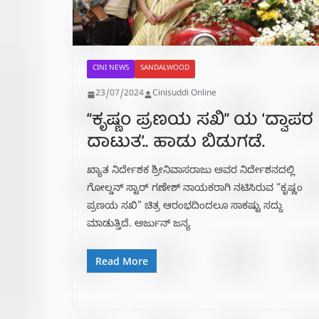
CINI NEWS
SANDALWOOD
23/07/2024
Cinisuddi Online
“ಕೃಷ್ಣಂ ಪ್ರಣಯ ಸಖಿ” ಯ ‘ದ್ವಾಪರ
ದಾಟುತ’.. ಹಾಡು ಬಿಡುಗಡೆ.
ಖ್ಯಾತ ನಿರ್ದೇಶಕ ಶ್ರೀನಿವಾಸರಾಜು ಅವರ ನಿರ್ದೇಶನದಲ್ಲಿ
ಗೋಲ್ಡನ್ ಸ್ಟಾರ್ ಗಣೇಶ್ ನಾಯಕರಾಗಿ ನಟಿಸಿರುವ “ಕೃಷ್ಣಂ
ಪ್ರಣಯ ಸಖಿ” ಚಿತ್ರ ಆರಂಭದಿಂದಲೂ ಸಾಕಷ್ಟು ಸದ್ದು
ಮಾಡುತ್ತಿದೆ. ಅರ್ಜುನ್ ಜನ್ಯ
Read More