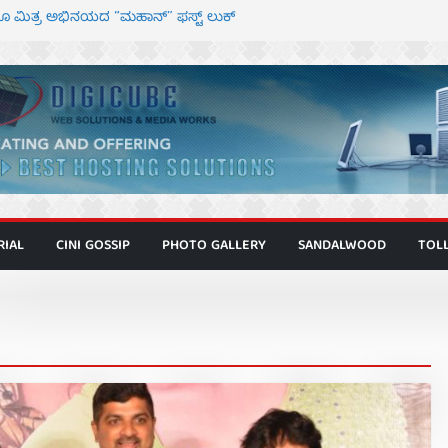
 ಮಿತ್ರ ಅಭಿನಯದ “ಮಹಾನ್” ಫಸ್ಟ್ ಲುಕ್
್ದೇಶಕ ಮೋಹನ್ ರಾಜ ಜೋಡಿಯ ಹೊಸ ಸಿನಿಮಾ
ಿಟ್ಟಿ – ಮೇಘನಾರಾಜ್ ಅಭಿನಯದ “ಅಮರ್ಥ” ಚಿತ್ರ
ಟಬಲಂ ಅಜೇಯಂ” ಹಾಡಿದ ದೃಶ್ಯ ವೈಭವ
ವಣ್ಣ ಅಭಿನಯದ ‘ಬಾಸ್’ ಚಿತ್ರ ತೆರೆಗೆ
RIAL
CINI GOSSIP
PHOTO GALLERY
SANDALWOOD
TOL