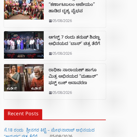
“ಕರ್ಣಾಟಬಲಂ ಅಜೇಯಂ”
ಹಾಡಿದ ದೃಶ್ಯ ವೈಭವ
05/08/2026
ಆಗಸ್ಟ್ 7 ರಂದು ತನುಷ್ ಶಿವಣ್ಣ
ಅಭಿನಯದ ‘ಬಾಸ್’ ಚಿತ್ರ ತೆರೆಗೆ
05/08/2026
ರಾಧಿಕಾ ನಾರಾಯಣ್ ಹಾಗೂ
ಮಿತ್ರ ಅಭಿನಯದ “ಮಹಾನ್”
ಫಸ್ಟ್ ಲುಕ್ ಅನಾವರಣ
05/08/2026
Recent Posts
ಸೆ.18 ರಂದು ಶ್ರೀನಗರ ಕಿಟ್ಟಿ – ಮೇಘನಾರಾಜ್ ಅಭಿನಯದ
“ಅಮರ್ಥ” ಚಿತ್ರ ತೆರೆಗೆ
05/08/2026