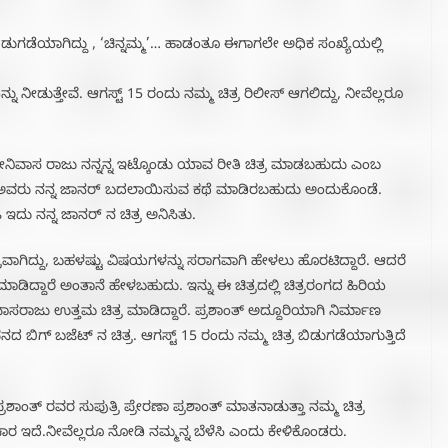
ಯಾಗಿದ್ದು , ‘ಚಿನ್ನಮ್ಮ’… ಹಾಡಂತೂ ಈಗಾಗಲೇ ಅಧಿಕ ಸಂಖ್ಯೆಯಲ್ಲಿ
ನು ನೀಡುತ್ತೇವೆ. ಆಗಸ್ಟ್ 15 ರಂದು ನಮ್ಮ ಚಿತ್ರ ರಿಲೀಸ್ ಆಗಲಿದ್ದು, ನೀವೆಲ್ಲರೂ
್ರೀನಿವಾಸ ರಾಜು ನನ್ನನ್ನ ಇಟ್ಕೊಂಡು ಯಾವ ರೀತಿ ಚಿತ್ರ ಮಾಡಬಹುದು ಎಂಬ
ಅವರು ನನ್ನ ಜಾನರ್ ಬದಲಾಯಿಸುವ ಕಥೆ ಮಾಡಿರಬಹುದು ಅಂದುಕೊಂಡೆ.
 ನನ್ನ ಜಾನರ್ ನ ಚಿತ್ರ ಅನಿಸಿತು.
ಾಗಿದ್ದು, ಬಹಳಷ್ಟು ವಿಷಯಗಳನ್ನು ಸರಾಗವಾಗಿ ಹೇಳಲು ಹೊರಟಿದ್ದಾರೆ. ಆದರೆ
ಡಿದ್ದಾರೆ ಅಂತಾನೆ ಹೇಳಬಹುದು. ಇನ್ನು ಈ ಚಿತ್ರದಲ್ಲಿ ಚಿತ್ರರಂಗದ ಹಿರಿಯ
ಾಸರಾಜು ಉತ್ತಮ ಚಿತ್ರ ಮಾಡಿದ್ದಾರೆ. ಪ್ರಶಾಂತ್ ಅದ್ದೂರಿಯಾಗಿ ನಿರ್ಮಾಣ
ವನದ ಬಿಗ್ ಬಜೆಟ್ ನ ಚಿತ್ರ. ಆಗಸ್ಟ್ 15 ರಂದು ನಮ್ಮ ಚಿತ್ರ ಬಿಡುಗಡೆಯಾಗುತ್ತಿದೆ
್ರಶಾಂತ್ ರವರ ಸುಪುತ್ರಿ ಪ್ರೇರಣಾ ಪ್ರಶಾಂತ್ ಮಾತನಾಡುತ್ತಾ ನಮ್ಮ ಚಿತ್ರ
ಾರ ಇದೆ.ನೀವೆಲ್ಲರೂ ನೋಡಿ ನಮ್ಮನ್ನ ಬೆಳೆಸಿ ಎಂದು ಕೇಳಿಕೊಂಡರು.