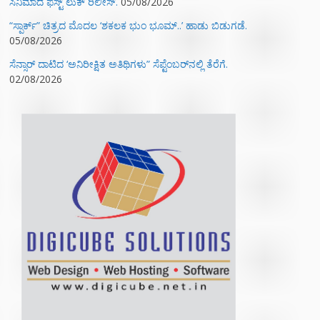
ಸಿನಿಮಾದ ಫಸ್ಟ್‌ ಲುಕ್‌ ರಿಲೀಸ್.
05/08/2026
“ಸ್ಪಾರ್ಕ್” ಚಿತ್ರದ ಮೊದಲ‌ ‘ಶಕಲಕ ಭುಂ‌ ಭೂಮ್..’ ಹಾಡು ಬಿಡುಗಡೆ.
05/08/2026
ಸೆನ್ಸಾರ್ ದಾಟಿದ ‘ಅನಿರೀಕ್ಷಿತ ಅತಿಥಿಗಳು” ಸೆಪ್ಟೆಂಬರ್‌ನಲ್ಲಿ ತೆರೆಗೆ.
02/08/2026