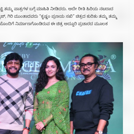
 ತಮ್ಮ ಪಾತ್ರಗಳ ಬಗ್ಗೆ ಮಾಹಿತಿ ನೀಡಿದರು. ಅದೇ ರೀತಿ ಹಿರಿಯ ನಟರಾದ
, ಗಿರಿ ಮುಂತಾದವರು “ಕೃಷ್ಣಂ ಪ್ರಣಯ ಸಖಿ” ಚಿತ್ರದ ಕುರಿತು ತಮ್ಮ ತಮ್ಮ
್ಷೆಯೊಂದಿಗೆ ನಿರ್ಮಾಣಗೊಂಡಿರುವ ಈ ಚಿತ್ರ ಅದ್ದೂರಿ ಪ್ರಚಾರದ ಮೂಲಕ