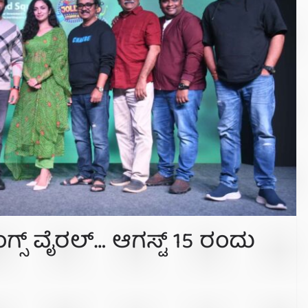
ಗ್ಸ್ ವೈರಲ್… ಆಗಸ್ಟ್ 15 ರಂದು