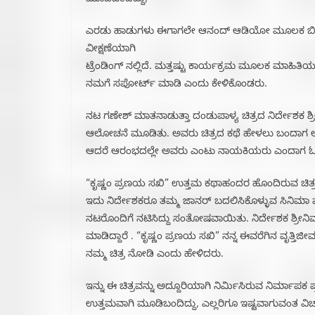
ಮೂಡಿಬಂದಿದ್ದು,
ಎರಡು ಹಾಡುಗಳು ಈಗಾಗಲೇ ಆನಂದ್ ಆಡಿಯೋ ಮೂಲಕ ಬಿಡುಗಡೆ
ವೀಕ್ಷಣೆಯಾಗಿ
ಟ್ರೆಂಡಿಂಗ್ ನಲ್ಲಿದೆ. ಮತ್ತಷ್ಟು ಕಾರ್ಯಕ್ರಮ ಮೂಲಕ ಮಾಹಿತಿಯನ್
ನಮಗೆ ಸಪೋರ್ಟ್ ಮಾಡಿ ಎಂದು ಕೇಳಿಕೊಂಡರು.
ನಟ ಗಣೇಶ್ ಮಾತನಾಡುತ್ತಾ ದಂಡುಪಾಳ್ಯ ಚಿತ್ರದ ನಿರ್ದೇಶಕ ಶ
ಆಲೋಚನೆ ಮೂಡಿತು. ಅವರು ಚಿತ್ರದ ಕಥೆ ಹೇಳಲು ಬಂದಾಗ 
ಆದರೆ ಆರಂಭದಲ್ಲೇ ಅವರು ಎಂಟು ನಾಯಕಿಯರು ಎಂದಾಗ ಓ ಇದು
“ಕೃಷ್ಣಂ ಪ್ರಣಯ ಸಖಿ” ಉತ್ತಮ ಕಥಾಹಂದರ ಹೊಂದಿರುವ ಚಿತ್ರವ
ಇದು ನಿರ್ದೇಶಕರೂ ತಮ್ಮ ಜಾನರ್ ಬದಲಿಸಿಕೊಳ್ಳುವ ಸಿನಿಮಾ ಮಾ
ನಟರೊಂದಿಗೆ ನಟಿಸಿದ್ದು ಸಂತೋಷವಾಯಿತು. ನಿರ್ದೇಶಕ ಶ್ರೀನಿವ
ಮಾಡಿದ್ದಾರೆ . “ಕೃಷ್ಣಂ ಪ್ರಣಯ ಸಖಿ” ನನ್ನ ಈವರೆಗಿನ ವೃತ್ತಿಜೀ
ನಮ್ಮ ಚಿತ್ರ ನೋಡಿ ಎಂದು ಹೇಳಿದರು.
ಇನ್ನು ಈ ಚಿತ್ರವನ್ನು ಅದ್ದೂರಿಯಾಗಿ ನಿರ್ಮಿಸಿರುವ ನಿರ್ಮಾಪಕ ಪ
ಉತ್ತಮವಾಗಿ ಮೂಡಿಬಂದಿದ್ದು, ಎಲ್ಲರಿಗೂ ಇಷ್ಟವಾಗುವಂತ ವಿಚ