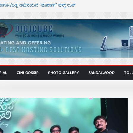
ಾಗೂ ಮಿತ್ರ ಅಭಿನಯದ “ಮಹಾನ್” ಫಸ್ಟ್ ಲುಕ್
ಿರ್ದೇಶಕ ಮೋಹನ್ ರಾಜ ಜೋಡಿಯ ಹೊಸ ಸಿನಿಮಾ
ರ ಕಿಟ್ಟಿ – ಮೇಘನಾರಾಜ್ ಅಭಿನಯದ “ಅಮರ್ಥ” ಚಿತ್ರ
ಣಾಟಬಲಂ ಅಜೇಯಂ” ಹಾಡಿದ ದೃಶ್ಯ ವೈಭವ
 ಶಿವಣ್ಣ ಅಭಿನಯದ ‘ಬಾಸ್’ ಚಿತ್ರ ತೆರೆಗೆ
RIAL
CINI GOSSIP
PHOTO GALLERY
SANDALWOOD
TOL