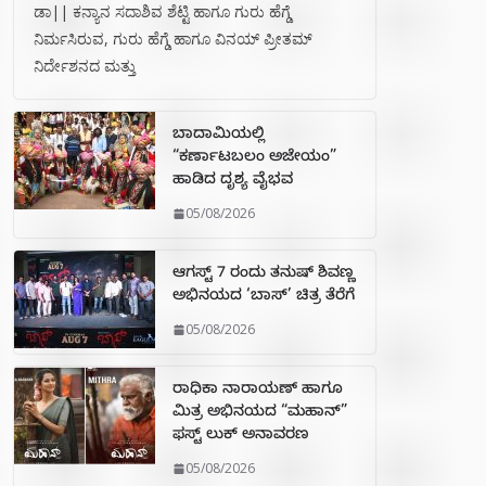
ಡಾ|| ಕನ್ಯಾನ ಸದಾಶಿವ ಶೆಟ್ಟಿ ಹಾಗೂ ಗುರು ಹೆಗ್ಡೆ
ನಿರ್ಮಸಿರುವ, ಗುರು ಹೆಗ್ಡೆ ಹಾಗೂ ವಿನಯ್ ಪ್ರೀತಮ್
ನಿರ್ದೇಶನದ ಮತ್ತು
ಬಾದಾಮಿಯಲ್ಲಿ
“ಕರ್ಣಾಟಬಲಂ ಅಜೇಯಂ”
ಹಾಡಿದ ದೃಶ್ಯ ವೈಭವ
05/08/2026
ಆಗಸ್ಟ್ 7 ರಂದು ತನುಷ್ ಶಿವಣ್ಣ
ಅಭಿನಯದ ‘ಬಾಸ್’ ಚಿತ್ರ ತೆರೆಗೆ
05/08/2026
ರಾಧಿಕಾ ನಾರಾಯಣ್ ಹಾಗೂ
ಮಿತ್ರ ಅಭಿನಯದ “ಮಹಾನ್”
ಫಸ್ಟ್ ಲುಕ್ ಅನಾವರಣ
05/08/2026