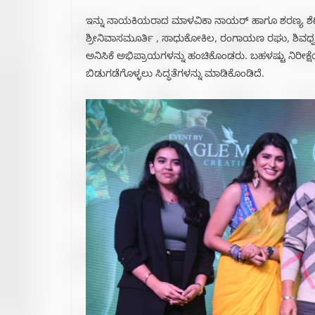
ಇನ್ನು ನಾಯಕಿಯರಾದ ಮಾಳವಿಕಾ ನಾಯರ್ ಹಾಗೂ ಶರಣ್ಯ ಶೆಟ್ಟಿ
ಶ್ರೀನಿವಾಸಮೂರ್ತಿ , ಸಾಧುಕೋಕಿಲ, ರಂಗಾಯಣ ರಘು, ಶಿವಧ್ವಜ್
ಅನಿಸಿಕೆ ಅಭಿಪ್ರಾಯಗಳನ್ನು ಹಂಚಿಕೊಂಡರು. ಬಹಳಷ್ಟು ನಿರೀಕ
ಬಿಡುಗಡೆಗೊಳ್ಳಲು ಸಿದ್ಧತೆಗಳನ್ನು ಮಾಡಿಕೊಂಡಿದೆ.