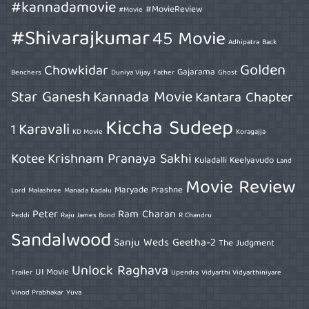
#kannadamovie
#MovieReview
#Movie
#Shivarajkumar
45 Movie
Adhipatra
Back
Golden
Chowkidar
Gajarama
Benchers
Duniya Vijay
Father
Ghost
Star Ganesh
Kannada Movie
Kantara Chapter
Kiccha Sudeep
Karavali
1
KD Movie
Koragajja
Kotee
Krishnam Pranaya Sakhi
Kuladalli Keelyavudo
Land
Movie Review
Maryade Prashne
Lord
Malashree
Manada Kadalu
Peter
Ram Charan
Peddi
Raju James Bond
R Chandru
Sandalwood
Sanju Weds Geetha-2
The Judgment
Unlock Raghava
UI Movie
Trailer
Upendra
Vidyarthi Vidyarthiniyare
Vinod Prabhakar
Yuva