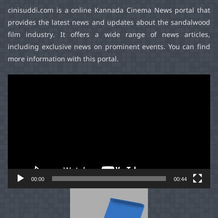
cinisuddi.com
is a online Kannada Cinema News portal that
provides the latest news and updates about the sandalwood
film industry. It offers a wide range of news articles,
including exclusive news on prominent events. You can find
more information with this portal.
Video
Player
00:00
00:44