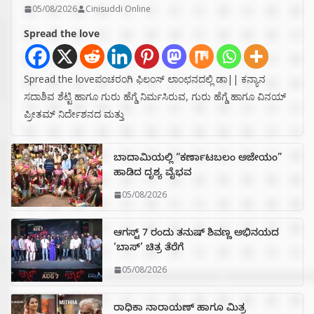
05/08/2026
Cinisuddi Online
Spread the love
Spread the loveಪಂಚರಂಗಿ ಫಿಲಂಸ್ ಲಾಂಛನದಲ್ಲಿ ಡಾ|| ಕನ್ಯಾನ
ಸದಾಶಿವ ಶೆಟ್ಟಿ ಹಾಗೂ ಗುರು ಹೆಗ್ಡೆ ನಿರ್ಮಸಿರುವ, ಗುರು ಹೆಗ್ಡೆ ಹಾಗೂ ವಿನಯ್
ಪ್ರೀತಮ್ ನಿರ್ದೇಶನದ ಮತ್ತು
ಬಾದಾಮಿಯಲ್ಲಿ “ಕರ್ಣಾಟಬಲಂ ಅಜೇಯಂ”
ಹಾಡಿದ ದೃಶ್ಯ ವೈಭವ
05/08/2026
ಆಗಸ್ಟ್ 7 ರಂದು ತನುಷ್ ಶಿವಣ್ಣ ಅಭಿನಯದ
‘ಬಾಸ್’ ಚಿತ್ರ ತೆರೆಗೆ
05/08/2026
ರಾಧಿಕಾ ನಾರಾಯಣ್ ಹಾಗೂ ಮಿತ್ರ