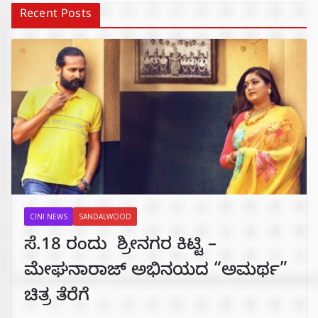
Recent Posts
CINI NEWS
SANDALWOOD
ಸೆ.18 ರಂದು ಶ್ರೀನಗರ ಕಿಟ್ಟಿ –
ಮೇಘನಾರಾಜ್ ಅಭಿನಯದ “ಅಮರ್ಥ”
ಚಿತ್ರ ತೆರೆಗೆ