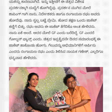
ಯಶಸ್ಸು ಕಾರಣವಾಗಿದೆ. ಇನ್ನು ಇತ್ತೀಚೆಗೆ ಈ ಚಿತ್ರದ ವಿಶೇಷ
ಪ್ರದರ್ಶನಕ್ಕಾಗಿ ದುಬೈಗೆ ಹೋಗಿದ್ದೆವು. ಪ್ರದರ್ಶನ ಮುಗಿದ ಮೇಲೆ
ಶಾಪಿಂಗ್ ಗಾಗಿ ನಾನು, ನಿರ್ದೇಶಕರು ಹಾಗೂ ರಂಗಾಯಣ ರಘು ಅವರು
ಹೋದೆವು. ನಾನು ಸ್ವಲ್ಪ ಬಟ್ಟೆ ಪ್ರೇಮಿ. ಹೋದ ತಕ್ಷಣ ಒಂದು ಜಾಕೆಟ್
ಕಣ್ಣಿಗೆ ಬಿತ್ತು. ರಘು ಅವರು ಈ ಜಾಕೆಟ್ ತೆಗೆದಿಕೊ ಅಂತ ಹೇಳಿದರು.
ನಾನು ಏಕೆ ಅಂದೆ. ಅದರ ಮೇಲೆ GF ಎಂದು ಬರೆದಿದ್ದೆ. GF ಎಂದರೆ
ಗೋಲ್ಡನ್ ಫ್ಯಾನ್ಸ್ ಎಂದು. ಚಿತ್ರದ ಇಪ್ಪತ್ತೈದನೇ ದಿನದ ಸಮಾರಂಭಕ್ಕೆ ಈ
ಜಾಕೆಟ್ ಹಾಕೊಂಡು ಹೋಗು. ಗೆಲುವನ್ನು ಅಭಿಮಾನಿಗಳಿಗೆ ಅರ್ಪಿಸು
ಎಂದರು ರಂಗಾಯಣ ರಘು ಎಂದು ತಿಳಿಸಿದ ನಾಯಕ ಗಣೇಶ್, ಎಲ್ಲರಿಗೂ
ಧನ್ಯವಾದ ಹೇಳಿದರು.