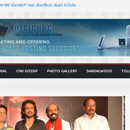
ಾಗೂ ಮಿತ್ರ ಅಭಿನಯದ “ಮಹಾನ್” ಫಸ್ಟ್ ಲುಕ್
ನಿರ್ದೇಶಕ ಮೋಹನ್ ರಾಜ ಜೋಡಿಯ ಹೊಸ ಸಿನಿಮಾ
ರ ಕಿಟ್ಟಿ – ಮೇಘನಾರಾಜ್ ಅಭಿನಯದ “ಅಮರ್ಥ” ಚಿತ್ರ
್ಣಾಟಬಲಂ ಅಜೇಯಂ” ಹಾಡಿದ ದೃಶ್ಯ ವೈಭವ
್ ಶಿವಣ್ಣ ಅಭಿನಯದ ‘ಬಾಸ್’ ಚಿತ್ರ ತೆರೆಗೆ
RIAL
CINI GOSSIP
PHOTO GALLERY
SANDALWOOD
TOL