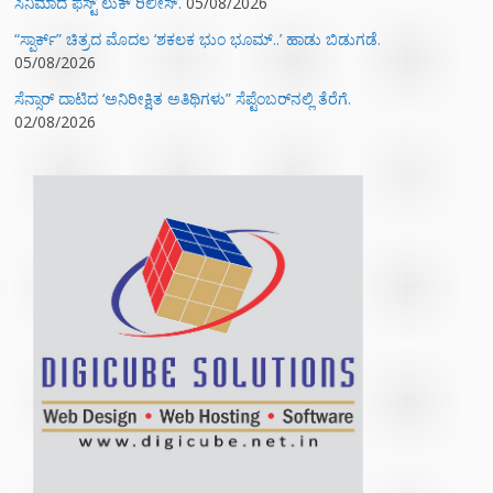
ಸಿನಿಮಾದ ಫಸ್ಟ್‌ ಲುಕ್‌ ರಿಲೀಸ್.
05/08/2026
“ಸ್ಪಾರ್ಕ್” ಚಿತ್ರದ ಮೊದಲ‌ ‘ಶಕಲಕ ಭುಂ‌ ಭೂಮ್..’ ಹಾಡು ಬಿಡುಗಡೆ.
05/08/2026
ಸೆನ್ಸಾರ್ ದಾಟಿದ ‘ಅನಿರೀಕ್ಷಿತ ಅತಿಥಿಗಳು” ಸೆಪ್ಟೆಂಬರ್‌ನಲ್ಲಿ ತೆರೆಗೆ.
02/08/2026