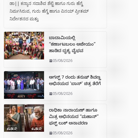
ಡಾ|| ಕನ್ಯಾನ ಸದಾಶಿವ ಶೆಟ್ಟಿ ಹಾಗೂ ಗುರು ಹೆಗ್ಡೆ
ನಿರ್ಮಸಿರುವ, ಗುರು ಹೆಗ್ಡೆ ಹಾಗೂ ವಿನಯ್ ಪ್ರೀತಮ್
ನಿರ್ದೇಶನದ ಮತ್ತು
ಬಾದಾಮಿಯಲ್ಲಿ
“ಕರ್ಣಾಟಬಲಂ ಅಜೇಯಂ”
ಹಾಡಿದ ದೃಶ್ಯ ವೈಭವ
05/08/2026
ಆಗಸ್ಟ್ 7 ರಂದು ತನುಷ್ ಶಿವಣ್ಣ
ಅಭಿನಯದ ‘ಬಾಸ್’ ಚಿತ್ರ ತೆರೆಗೆ
05/08/2026
ರಾಧಿಕಾ ನಾರಾಯಣ್ ಹಾಗೂ
ಮಿತ್ರ ಅಭಿನಯದ “ಮಹಾನ್”
ಫಸ್ಟ್ ಲುಕ್ ಅನಾವರಣ
05/08/2026