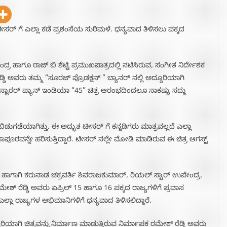
 ಟೀಸರ್ ಗೆ ಎಲ್ಲಾ ಕಡೆ ಪ್ರಶಂಸೆಯ ಸುರಿಮಳೆ. ಧನ್ಯವಾದ ತಿಳಿಸಲು ಪಕ್ಕದ
ರ ಹಾಗೂ ರಾಜ್ ಬಿ ಶೆಟ್ಟಿ ಪ್ರಮುಖಪಾತ್ರದಲ್ಲಿ ನಟಿಸಿರುವ, ಸಂಗೀತ ನಿರ್ದೇಶಕ
ಿ ಅವರು ತಮ್ಮ “ಸೂರಜ್ ಪ್ರೊಡಕ್ಷನ್ ” ಬ್ಯಾನರ್ ನಲ್ಲಿ ಅದ್ದೂರಿಯಾಗಿ
್ಟಿಸ್ಟಾರರ್ ಪ್ಯಾನ್ ಇಂಡಿಯಾ “45” ಚಿತ್ರ ಆರಂಭದಿಂದಲೂ ಸಾಕಷ್ಟು ಸದ್ದು
ಡುಗಡೆಯಾಗಿತ್ತು. ಈ ಅದ್ಭುತ ಟೀಸರ್ ಗೆ ಕನ್ನಡಿಗರು ಮಾತ್ರವಲ್ಲದೆ ಎಲ್ಲಾ
ೂರವನ್ನೇ ಹರಿಸುತ್ತಿದ್ದಾರೆ. ಟೀಸರ್ ನಲ್ಲೇ ಮೋಡಿ ಮಾಡಿರುವ ಈ ಚಿತ್ರ ಆಗಸ್ಟ್
‌. ಹಾಗಾಗಿ ಕರುನಾಡ ಚಕ್ರವರ್ತಿ ಶಿವರಾಜಕುಮಾರ್, ರಿಯಲ್ ಸ್ಟಾರ್ ಉಪೇಂದ್ರ,
ಮೇಶ್ ರೆಡ್ಡಿ ಅವರು ಏಪ್ರಿಲ್ 15 ಹಾಗೂ 16 ಪಕ್ಕದ ರಾಜ್ಯಗಳಿಗೆ ಪ್ರವಾಸ
ಎಲ್ಲಾ ರಾಜ್ಯಗಳ ಅಭಿಮಾನಿಗಳಿಗೆ ಧನ್ಯವಾದ ತಿಳಿಸಲಿದ್ದಾರೆ.
ಾಗಿ ಚಿತ್ರವನ್ನು ನಿರ್ಮಾಣ ಮಾಡುತ್ತಿರುವ ನಿರ್ಮಾಪಕ ರಮೇಶ್ ರೆಡ್ಡಿ ಅವರು