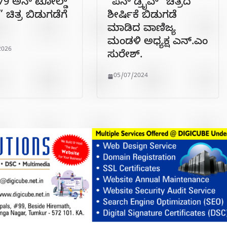
979 ಅನ್ ಟೋಲ್ಡ್
“ಪೆನ್ ಡ್ರೈವ್” ಚಿತ್ರದ
” ಚಿತ್ರ ಬಿಡುಗಡೆಗೆ
ಶೀರ್ಷಿಕೆ ಬಿಡುಗಡೆ
ಮಾಡಿದ ವಾಣಿಜ್ಯ
ಮಂಡಳಿ ಅಧ್ಯಕ್ಷ ಎನ್.ಎಂ
2026
ಸುರೇಶ್.
05/07/2024