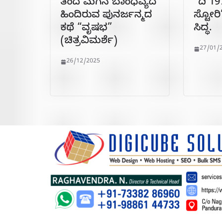
ತಂದೆ ಮಗನ ಬಾಂಧವ್ಯದ
“ದಿ 1
ಹಿಂದಿರುವ ಪುನರ್ಜನ್ಮದ
ಸ್ಟೋರಿ
ಕಥೆ “ವೃಷಭ”
ಸಿದ್ಧ.
(ಚಿತ್ರವಿಮರ್ಶೆ)
27/01/
26/12/2025