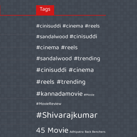
Tags
#cinisuddi #cinema #reels
#cinisuddi
#sandalwood
#cinema #reels
#sandalwood #trending
#cinisuddi #cinema
#reels #trending
#kannadamovie
#Movie
#MovieReview
#Shivarajkumar
45 Movie
Adhipatra
Back Benchers