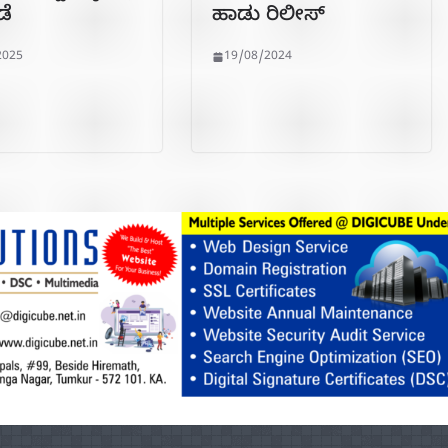
ಡೆ
ಹಾಡು ರಿಲೀಸ್
2025
19/08/2024