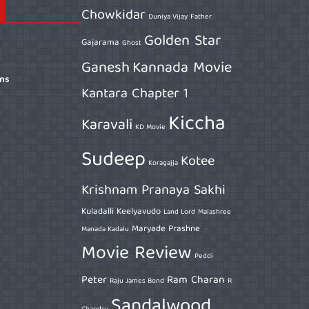
Chowkidar
Duniya Vijay
Father
Golden Star
Gajarama
Ghost
Ganesh
Kannada Movie
ons
Kantara Chapter 1
Kiccha
Karavali
KD Movie
Sudeep
Kotee
Koragajja
Krishnam Pranaya Sakhi
Kuladalli Keelyavudo
Land Lord
Malashree
Maryade Prashne
Manada Kadalu
Movie Review
Peddi
Peter
Ram Charan
Raju James Bond
R
Sandalwood