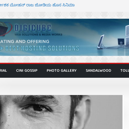
ಿರ್ದೇಶಕ ಮೋಹನ್ ರಾಜ ಜೋಡಿಯ ಹೊಸ ಸಿನಿಮಾ
ರ ಕಿಟ್ಟಿ – ಮೇಘನಾರಾಜ್ ಅಭಿನಯದ “ಅಮರ್ಥ” ಚಿತ್ರ
ಣಾಟಬಲಂ ಅಜೇಯಂ” ಹಾಡಿದ ದೃಶ್ಯ ವೈಭವ
 ಶಿವಣ್ಣ ಅಭಿನಯದ ‘ಬಾಸ್’ ಚಿತ್ರ ತೆರೆಗೆ
ಾಗೂ ಮಿತ್ರ ಅಭಿನಯದ “ಮಹಾನ್” ಫಸ್ಟ್ ಲುಕ್
RIAL
CINI GOSSIP
PHOTO GALLERY
SANDALWOOD
TOL