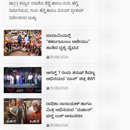
ಡಾ|| ಕನ್ಯಾನ ಸದಾಶಿವ ಶೆಟ್ಟಿ ಹಾಗೂ ಗುರು ಹೆಗ್ಡೆ
ನಿರ್ಮಸಿರುವ, ಗುರು ಹೆಗ್ಡೆ ಹಾಗೂ ವಿನಯ್ ಪ್ರೀತಮ್
ನಿರ್ದೇಶನದ ಮತ್ತು
ಬಾದಾಮಿಯಲ್ಲಿ
“ಕರ್ಣಾಟಬಲಂ ಅಜೇಯಂ”
ಹಾಡಿದ ದೃಶ್ಯ ವೈಭವ
05/08/2026
ಆಗಸ್ಟ್ 7 ರಂದು ತನುಷ್ ಶಿವಣ್ಣ
ಅಭಿನಯದ ‘ಬಾಸ್’ ಚಿತ್ರ ತೆರೆಗೆ
05/08/2026
ರಾಧಿಕಾ ನಾರಾಯಣ್ ಹಾಗೂ
ಮಿತ್ರ ಅಭಿನಯದ “ಮಹಾನ್”
ಫಸ್ಟ್ ಲುಕ್ ಅನಾವರಣ
05/08/2026