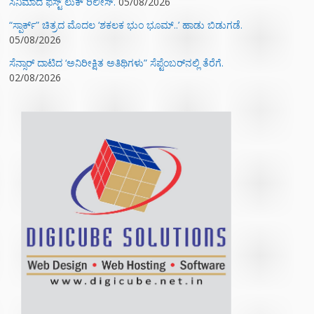
ಸಿನಿಮಾದ ಫಸ್ಟ್‌ ಲುಕ್‌ ರಿಲೀಸ್.
05/08/2026
“ಸ್ಪಾರ್ಕ್” ಚಿತ್ರದ ಮೊದಲ‌ ‘ಶಕಲಕ ಭುಂ‌ ಭೂಮ್..’ ಹಾಡು ಬಿಡುಗಡೆ.
05/08/2026
ಸೆನ್ಸಾರ್ ದಾಟಿದ ‘ಅನಿರೀಕ್ಷಿತ ಅತಿಥಿಗಳು” ಸೆಪ್ಟೆಂಬರ್‌ನಲ್ಲಿ ತೆರೆಗೆ.
02/08/2026