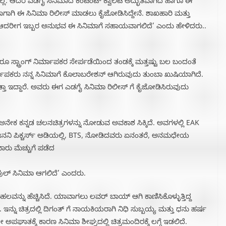
್ಲ. ಆದರೆ ಎಡಗೈ ಸಿನಿಮಾದ ಕಂಟೆಂಟ್ ಕ್ವಾಲಿಟಿ ಅದ್ಭುತವಾಗಿದೆ ಹಾಗೂ ಈ
ತೆ ಹಾಗಾಗಿ ಈ ಸಿನಿಮಾ ರಿಲೀಸ್ ಮಾಡಲು ಕೈಜೋಡಿಸಿದ್ದೇನೆ. ಶಾಖಹಾರಿ ಮತ್ತು
ು ಆದರೀಗ ಇಬ್ಬರ ಅನುಭವ ಈ ಸಿನಿಮಾಗೆ ಸಹಾಯವಾಗಲಿದೆ’ ಎಂದು ಹೇಳಿದರು..
ಬ್ಬರೂ ಸ್ಟ್ರಾಂಗ್ ನಿರ್ಮಾಪಕರ ಸೇರ್ಪಡೆಯಿಂದ ತಂಡಕ್ಕೆ ಮತ್ತಷ್ಟು ಬಲ ಬಂದಂತೆ
್ಮಾಪಕರು ನನ್ನ ಸಿನಿಮಾಗೆ ಕೊಲಾಬರೇಶನ್ ಆಗಿರುವುದು ತುಂಬಾ ಖುಷಿಯಾಗಿದೆ.
್ತಾ ಇದ್ದಾರೆ. ಅವರು ಈಗ ಎಡಗೈ ಸಿನಿಮಾ ರಿಲೀಸ್ ಗೆ ಕೈಜೋಡಿಸಿರುವುದು
 ಅನೇಕ ಕನ್ನಡ ಚಲನಚಿತ್ರಗಳನ್ನು ನೋಡುವ ಅವಕಾಶ ಸಿಕ್ಕಿದೆ. ಅವಗಳಲ್ಲಿ EAK
್ ಜನನಿ ಪಿಕ್ಚರ್ಸ್ ಅಡಿಯಲ್ಲಿ, BTS, ನೋಡಿದವರು ಏನಂತರೆ, ಅನಮಧೇಯ
ು ಮೆಚ್ಚುಗೆ ಪಡೆದ
 ಫುಲ್ ಸಿನಿಮಾ ಆಗಲಿದೆ’ ಎಂದರು.
ನು ಹೆಚ್ಚಿಸಿದೆ. ಯಾವಾಗಲು ಲವರ್ ಬಾಯ್ ಆಗಿ ಕಾಣಿಸಿಕೊಳ್ಳುತ್ತಿದ್ದ
ರೆ. ಇನ್ನು ಚಿತ್ರದಲ್ಲಿ ದಿಗಂತ್ ಗೆ ನಾಯಕಿಯರಾಗಿ ನಿಧಿ ಸುಬ್ಬಯ್ಯ ಮತ್ತು ಧನು ಹರ್ಷ
ಾತಕ್ಕೆ ಕಾರಣ ಸಿನಿಮಾ ಶೀಘ್ರದಲ್ಲಿ ಚಿತ್ರಮಂದಿರಕ್ಕೆ ಲಗ್ಗೆ ಇಡಲಿದೆ.