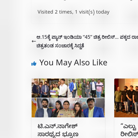
Visited 2 times, 1 visit(s) today
ಆ.15ಕ್ಕೆ ಪ್ಯಾನ್ ಇಂಡಿಯಾ “45” ಚಿತ್ರ ರೀಲಿಸ್… ಪಕ್ಕದ ರಾಜ
ಚಿತ್ರತಂಡ ಸಂಚಾರಕ್ಕೆ ಸಿದ್ದತೆ
You May Also Like
ಟಿ.ಎನ್.ನಾಗೇಶ್
“ಎಲ್ಟು
ಸಾರಥ್ಯದ ಭ್ರೂಣ
ರೀಲಿಸ್,