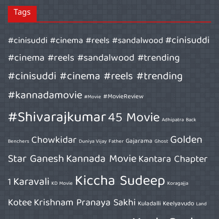
Tags
#cinisuddi
#cinisuddi #cinema #reels #sandalwood
#cinema #reels #sandalwood #trending
#cinisuddi #cinema #reels #trending
#kannadamovie
#MovieReview
#Movie
#Shivarajkumar
45 Movie
Adhipatra
Back
Golden
Chowkidar
Gajarama
Benchers
Duniya Vijay
Father
Ghost
Star Ganesh
Kannada Movie
Kantara Chapter
Kiccha Sudeep
Karavali
1
KD Movie
Koragajja
Kotee
Krishnam Pranaya Sakhi
Kuladalli Keelyavudo
Land