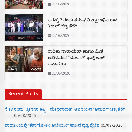
05/08/2026
ಆಗಸ್ಟ್ 7 ರಂದು ತನುಷ್ ಶಿವಣ್ಣ ಅಭಿನಯದ
‘ಬಾಸ್’ ಚಿತ್ರ ತೆರೆಗೆ
05/08/2026
ರಾಧಿಕಾ ನಾರಾಯಣ್ ಹಾಗೂ ಮಿತ್ರ
ಅಭಿನಯದ “ಮಹಾನ್” ಫಸ್ಟ್ ಲುಕ್
ಅನಾವರಣ
05/08/2026
Recent Posts
ಸೆ.18 ರಂದು ಶ್ರೀನಗರ ಕಿಟ್ಟಿ – ಮೇಘನಾರಾಜ್ ಅಭಿನಯದ “ಅಮರ್ಥ” ಚಿತ್ರ ತೆರೆಗೆ
05/08/2026
ಬಾದಾಮಿಯಲ್ಲಿ “ಕರ್ಣಾಟಬಲಂ ಅಜೇಯಂ” ಹಾಡಿದ ದೃಶ್ಯ ವೈಭವ
05/08/2026