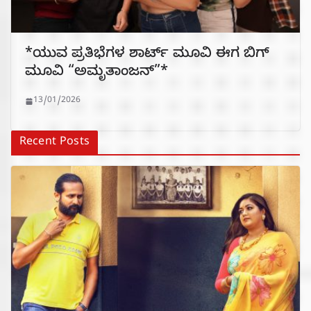
*ಯುವ ಪ್ರತಿಭೆಗಳ ಶಾರ್ಟ್ ಮೂವಿ ಈಗ ಬಿಗ್
ಮೂವಿ “ಅಮೃತಾಂಜನ್”*
13/01/2026
Recent Posts