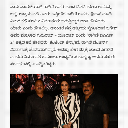
ನಾನು ನಾಯಕಿಯಾಗಿ ರಾಗಿಣಿ ಅವರು ಬಂದ ದಿನದಿಂದಲೂ ಅವರನ್ನು
ಬಲ್ಲೆ. ಉತ್ತಮ ನಟಿ ಅವರು. ಇತ್ತೀಚೆಗೆ ರಾಗಿಣಿ ಅವರು ಫೋನ್ ಮಾಡಿ
ನಿಮಗೆ ಕಥೆ ಹೇಳಲು ನಿರ್ದೇಶಕರು ಬರುತ್ತಿದ್ದಾರೆ ಅಂತ ಹೇಳಿದರು.
ಯಾರು ಎಂದು ಹೇಳಲಿಲ್ಲ. ಆನಂತರ ನನ್ನ ಆತ್ಮೀಯ ಸ್ನೇಹಿತರಾದ ಜಗ್ಗೇಶ್
ಅವರ ಮಕ್ಕಳಾದ ಗುರುರಾಜ್ – ಯತಿರಾಜ್ ಬಂದು “ರಾಗಿಣಿ ಐಪಿಎಸ್
2” ಚಿತ್ರದ ಕಥೆ ಹೇಳಿದರು. ಕಂಟೆಂಟ್ ಚೆನ್ನಾಗಿದೆ. ರಾಗಿಣಿ ವೆಂಚರ್ಸ್
ನಿರ್ಮಾಣಕ್ಕೆ ಜೊತೆಯಾಗಿದ್ದಾರೆ. ಆದಷ್ಟು ಬೇಗ ಚಿತ್ರಕ್ಕೆ ಚಾಲನೆ ಸಿಗಲಿದೆ
ಎಂದರು ನಿರ್ಮಾಪಕ ಕೆ.ಮಂಜು. ಉದ್ಯಮಿ ಸುಬ್ರಹ್ಮಣ್ಯ ಅವರು ಸಹ ಈ
ಸಂದರ್ಭದಲ್ಲಿ ಉಪಸ್ಥಿತರಿದ್ದರು.