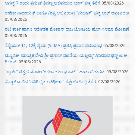
ಆಗಸ್ಟ್ 7 ರಂದು ತನುಷ್ ಶಿವಣ್ಣ ಅಭಿನಯದ ‘ಬಾಸ್’ ಚಿತ್ರ ತೆರೆಗೆ
05/08/2026
ರಾಧಿಕಾ ನಾರಾಯಣ್ ಹಾಗೂ ಮಿತ್ರ ಅಭಿನಯದ “ಮಹಾನ್” ಫಸ್ಟ್ ಲುಕ್ ಅನಾವರಣ
05/08/2026
ನಟ ಕಾರ್ತಿ ಹಾಗೂ ನಿರ್ದೇಶಕ ಮೋಹನ್ ರಾಜ ಜೋಡಿಯ ಹೊಸ ಸಿನಿಮಾ ಘೋಷಣೆ
05/08/2026
ಸೆಪ್ಟೆಂಬರ್ 11, 12ಕ್ಕೆ ಸೈಮಾ (SIIMA) ಪ್ರಶಸ್ತಿ ಪ್ರದಾನ ಸಮಾರಂಭ
05/08/2026
ಮ್ಯೂಸಿಕ್‌ ಮಾಂತ್ರಿಕ ದೇವಿ ಶ್ರೀ ಪ್ರಸಾದ್ ನಟನೆಯ”ಯಲ್ಲಮ್ಮ” ಸಿನಿಮಾದ ಫಸ್ಟ್‌ ಲುಕ್‌
ರಿಲೀಸ್.
05/08/2026
“ಸ್ಪಾರ್ಕ್” ಚಿತ್ರದ ಮೊದಲ‌ ‘ಶಕಲಕ ಭುಂ‌ ಭೂಮ್..’ ಹಾಡು ಬಿಡುಗಡೆ.
05/08/2026
ಸೆನ್ಸಾರ್ ದಾಟಿದ ‘ಅನಿರೀಕ್ಷಿತ ಅತಿಥಿಗಳು” ಸೆಪ್ಟೆಂಬರ್‌ನಲ್ಲಿ ತೆರೆಗೆ.
02/08/2026