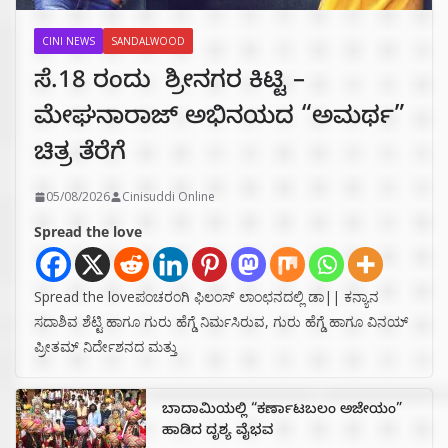
CINI NEWS
SANDALWOOD
ಸೆ.18 ರಂದು ಶ್ರೀನಗರ ಕಿಟ್ಟಿ –
ಮೇಘನಾರಾಜ್ ಅಭಿನಯದ “ಅಮರ್ಥ”
ಚಿತ್ರ ತೆರೆಗೆ
05/08/2026
Cinisuddi Online
Spread the love
Spread the loveಪಂಚರಂಗಿ ಫಿಲಂಸ್ ಲಾಂಛನದಲ್ಲಿ ಡಾ|| ಕನ್ಯಾನ
ಸದಾಶಿವ ಶೆಟ್ಟಿ ಹಾಗೂ ಗುರು ಹೆಗ್ಡೆ ನಿರ್ಮಸಿರುವ, ಗುರು ಹೆಗ್ಡೆ ಹಾಗೂ ವಿನಯ್
ಪ್ರೀತಮ್ ನಿರ್ದೇಶನದ ಮತ್ತು
ಬಾದಾಮಿಯಲ್ಲಿ “ಕರ್ಣಾಟಬಲಂ ಅಜೇಯಂ”
ಹಾಡಿದ ದೃಶ್ಯ ವೈಭವ