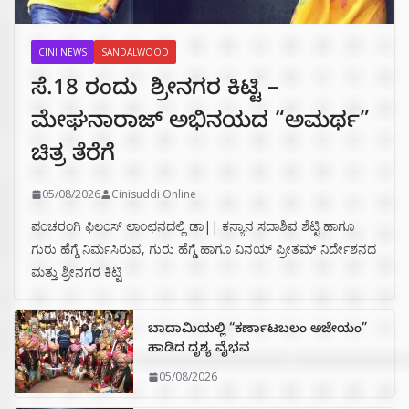
CINI NEWS
SANDALWOOD
ಸೆ.18 ರಂದು ಶ್ರೀನಗರ ಕಿಟ್ಟಿ –
ಮೇಘನಾರಾಜ್ ಅಭಿನಯದ “ಅಮರ್ಥ”
ಚಿತ್ರ ತೆರೆಗೆ
05/08/2026
Cinisuddi Online
ಪಂಚರಂಗಿ ಫಿಲಂಸ್ ಲಾಂಛನದಲ್ಲಿ ಡಾ|| ಕನ್ಯಾನ ಸದಾಶಿವ ಶೆಟ್ಟಿ ಹಾಗೂ
ಗುರು ಹೆಗ್ಡೆ ನಿರ್ಮಸಿರುವ, ಗುರು ಹೆಗ್ಡೆ ಹಾಗೂ ವಿನಯ್ ಪ್ರೀತಮ್ ನಿರ್ದೇಶನದ
ಮತ್ತು ಶ್ರೀನಗರ ಕಿಟ್ಟಿ
ಬಾದಾಮಿಯಲ್ಲಿ “ಕರ್ಣಾಟಬಲಂ ಅಜೇಯಂ”
ಹಾಡಿದ ದೃಶ್ಯ ವೈಭವ
05/08/2026