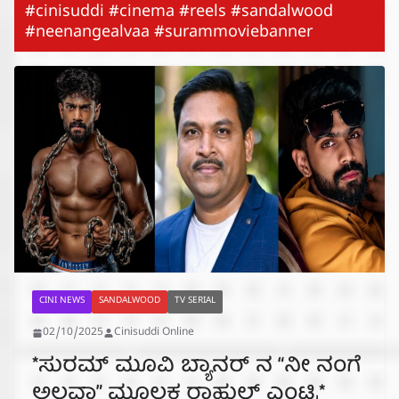
#cinisuddi #cinema #reels #sandalwood
#neenangealvaa #surammoviebanner
CINI NEWS
SANDALWOOD
TV SERIAL
02/10/2025
Cinisuddi Online
*ಸುರಮ್ ಮೂವಿ ಬ್ಯಾನರ್ ನ “ನೀ ನಂಗೆ
ಅಲ್ಲವಾ” ಮೂಲಕ ರಾಹುಲ್ ಎಂಟ್ರಿ*