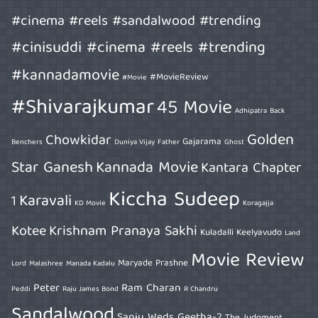
#cinema #reels #sandalwood #trending
#cinisuddi #cinema #reels #trending
#kannadamovie
#MovieReview
#Movie
#Shivarajkumar
45 Movie
Adhipatra
Back
Golden
Chowkidar
Gajarama
Benchers
Duniya Vijay
Father
Ghost
Star Ganesh
Kannada Movie
Kantara Chapter
Kiccha Sudeep
Karavali
1
KD Movie
Koragajja
Kotee
Krishnam Pranaya Sakhi
Kuladalli Keelyavudo
Land
Movie Review
Maryade Prashne
Lord
Malashree
Manada Kadalu
Peter
Ram Charan
Peddi
Raju James Bond
R Chandru
Sandalwood
Sanju Weds Geetha-2