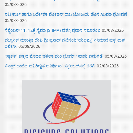
05/08/2026
ನಟ ಕಾರ್ತಿ ಹಾಗೂ ನಿರ್ದೇಶಕ ಮೋಹನ್ ರಾಜ ಜೋಡಿಯ ಹೊಸ ಸಿನಿಮಾ ಘೋಷಣೆ
05/08/2026
ಸೆಪ್ಟೆಂಬರ್ 11, 12ಕ್ಕೆ ಸೈಮಾ (SIIMA) ಪ್ರಶಸ್ತಿ ಪ್ರದಾನ ಸಮಾರಂಭ
05/08/2026
ಮ್ಯೂಸಿಕ್‌ ಮಾಂತ್ರಿಕ ದೇವಿ ಶ್ರೀ ಪ್ರಸಾದ್ ನಟನೆಯ”ಯಲ್ಲಮ್ಮ” ಸಿನಿಮಾದ ಫಸ್ಟ್‌ ಲುಕ್‌
ರಿಲೀಸ್.
05/08/2026
“ಸ್ಪಾರ್ಕ್” ಚಿತ್ರದ ಮೊದಲ‌ ‘ಶಕಲಕ ಭುಂ‌ ಭೂಮ್..’ ಹಾಡು ಬಿಡುಗಡೆ.
05/08/2026
ಸೆನ್ಸಾರ್ ದಾಟಿದ ‘ಅನಿರೀಕ್ಷಿತ ಅತಿಥಿಗಳು” ಸೆಪ್ಟೆಂಬರ್‌ನಲ್ಲಿ ತೆರೆಗೆ.
02/08/2026