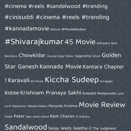
#cinema #reels #sandalwood #trending
#cinisuddi #cinema #reels #trending
#kannadamovie
#MovieReview
#Movie
#Shivarajkumar
45 Movie
Adhipatra
Back
Golden
Chowkidar
Gajarama
Benchers
Duniya Vijay
Father
Ghost
Star Ganesh
Kannada Movie
Kantara Chapter
Kiccha Sudeep
Karavali
1
KD Movie
Koragajja
Kotee
Krishnam Pranaya Sakhi
Kuladalli Keelyavudo
Land
Movie Review
Maryade Prashne
Lord
Malashree
Manada Kadalu
Peter
Ram Charan
Peddi
Raju James Bond
R Chandru
Sandalwood
Sanju Weds Geetha-2
The Judgment