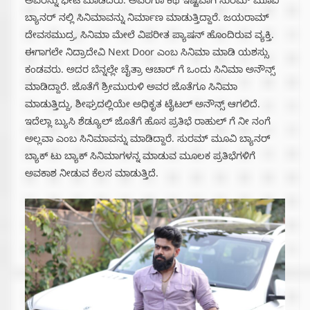
ಅವರನ್ನು ಭೇಟಿ ಮಾಡಿದರು. ಅವರಿಗೂ ಕಥೆ ಇಷ್ಟವಾಗಿ ಸುರಮ್ ಮೂವಿ
ಬ್ಯಾನರ್ ನಲ್ಲಿ ಸಿನಿಮಾವನ್ನು ನಿರ್ಮಾಣ ಮಾಡುತ್ತಿದ್ದಾರೆ. ಜಯರಾಮ್
ದೇವಸಮುದ್ರ, ಸಿನಿಮಾ ಮೇಲೆ ವಿಪರೀತ ಪ್ಯಾಷನ್ ಹೊಂದಿರುವ ವ್ಯಕ್ತಿ.
ಈಗಾಗಲೇ ನಿದ್ರಾದೇವಿ Next Door ಎಂಬ ಸಿನಿಮಾ ಮಾಡಿ ಯಶಸ್ಸು
ಕಂಡವರು. ಅದರ ಬೆನ್ನಲ್ಲೇ ಚೈತ್ರಾ ಆಚಾರ್ ಗೆ ಒಂದು ಸಿನಿಮಾ ಅನೌನ್ಸ್
ಮಾಡಿದ್ದಾರೆ. ಜೊತೆಗೆ ಶ್ರೀಮುರುಳಿ ಅವರ ಜೊತೆಗೂ ಸಿನಿಮಾ
ಮಾಡುತ್ತಿದ್ದು, ಶೀಘ್ರದಲ್ಲಿಯೇ ಅಧಿಕೃತ ಟೈಟಲ್ ಅನೌನ್ಸ್ ಆಗಲಿದೆ.
ಇದೆಲ್ಲಾ ಬ್ಯುಸಿ ಶೆಡ್ಯೂಲ್ ಜೊತೆಗೆ ಹೊಸ ಪ್ರತಿಭೆ ರಾಹುಲ್ ಗೆ ನೀ ನಂಗೆ
ಅಲ್ಲವಾ ಎಂಬ ಸಿನಿಮಾವನ್ನು ಮಾಡಿದ್ದಾರೆ. ಸುರಮ್ ಮೂವಿ ಬ್ಯಾನರ್
ಬ್ಯಾಕ್ ಟು ಬ್ಯಾಕ್ ಸಿನಿಮಾಗಳನ್ನ ಮಾಡುವ ಮೂಲಕ ಪ್ರತಿಭೆಗಳಿಗೆ
ಅವಕಾಶ ನೀಡುವ ಕೆಲಸ ಮಾಡುತ್ತಿದೆ.