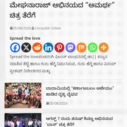
ಮೇಘನಾರಾಜ್ ಅಭಿನಯದ “ಅಮರ್ಥ”
ಚಿತ್ರ ತೆರೆಗೆ
05/08/2026
Cinisuddi Online
Spread the love
Spread the loveಪಂಚರಂಗಿ ಫಿಲಂಸ್ ಲಾಂಛನದಲ್ಲಿ ಡಾ|| ಕನ್ಯಾನ
ಸದಾಶಿವ ಶೆಟ್ಟಿ ಹಾಗೂ ಗುರು ಹೆಗ್ಡೆ ನಿರ್ಮಸಿರುವ, ಗುರು ಹೆಗ್ಡೆ ಹಾಗೂ ವಿನಯ್
ಪ್ರೀತಮ್ ನಿರ್ದೇಶನದ ಮತ್ತು
ಬಾದಾಮಿಯಲ್ಲಿ “ಕರ್ಣಾಟಬಲಂ ಅಜೇಯಂ”
ಹಾಡಿದ ದೃಶ್ಯ ವೈಭವ
05/08/2026
ಆಗಸ್ಟ್ 7 ರಂದು ತನುಷ್ ಶಿವಣ್ಣ ಅಭಿನಯದ
‘ಬಾಸ್’ ಚಿತ್ರ ತೆರೆಗೆ