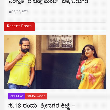
ನಿರೀಕ್ಷಿತ “ದ ಜಡ್ಜ್ ಮೆಂಟ್” ಚಿತ್ರ ಬಿಡುಗಡೆ.
03/05/2024
Recent Posts
CINI NEWS
SANDALWOOD
ಸೆ.18 ರಂದು ಶ್ರೀನಗರ ಕಿಟ್ಟಿ –