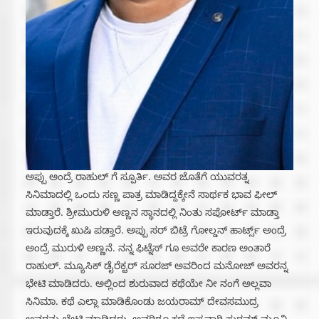
ಅಪ್ಪು ಅಂದ್ರೆ ರಾಹುಲ್ ಗೆ ಸ್ಪೂರ್ತಿ. ಅವರ ಜೊತೆಗೆ ಯುವರತ್ನ
ಸಿನಿಮಾದಲ್ಲಿ ಒಂದು ಸಣ್ಣ ಪಾತ್ರ ಮಾಡಿದ್ದಕ್ಕೇನೆ ಸಾರ್ಥಕ ಭಾವ ಫೀಲ್
ಮಾಡ್ತಾರೆ. ಶ್ರೀಮುರುಳಿ ಅಣ್ಣನ ಸ್ಥಾನದಲ್ಲಿ ನಿಂತು ಸಪೋರ್ಟ್ ಮಾಡ್ತಾ
ಇರುವುದಕ್ಕೆ ಖುಷಿ ಪಡ್ತಾರೆ. ಅಪ್ಪು ಸರ್ ಬಿಟ್ರೆ ಗೋಲ್ಡನ್ ಹಾರ್ಟ್ಸ್ ಅಂದ್ರೆ
ಅಂದ್ರೆ ಮುರುಳಿ ಅಣ್ಣನೆ. ನನ್ನ ಫಿಟ್ನೆಸ್ ಗೂ ಅವರೇ ಕಾರಣ ಅಂತಾರೆ
ರಾಹುಲ್. ಮ್ಯೂಸಿಕ್ ಡೈರೆಕ್ಟರ್ ಸೂರಜ್ ಅವರಿಂದ ಮನೋಜ್ ಅವರನ್ನ
ಭೇಟಿ ಮಾಡಿದರು. ಅಲ್ಲಿಂದ ಶುರುವಾದ ಕಥೆಯೇ ನೀ ನಂಗೆ ಅಲ್ಲವಾ
ಸಿನಿಮಾ. ಕಥೆ ಎಲ್ಲಾ ಮಾಡಿಕೊಂಡು ಜಯರಾಮ್ ದೇವಸಮುದ್ರ