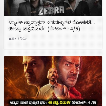
ಬ್ಯಾಂಕ್ ಟ್ರಾನ್ಸಾಕ್ಷನ್ ಎಡವಟ್ಟುಗಳ ರೋಚಕತೆ…
ಜೀಬ್ರಾ ಚಿತ್ರವಿಮರ್ಶೆ (ರೇಟಿಂಗ್ : 4/5)
23/11/2024