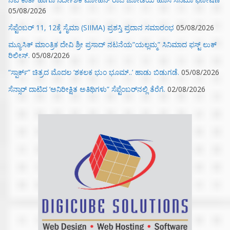
05/08/2026
ಸೆಪ್ಟೆಂಬರ್ 11, 12ಕ್ಕೆ ಸೈಮಾ (SIIMA) ಪ್ರಶಸ್ತಿ ಪ್ರದಾನ ಸಮಾರಂಭ
05/08/2026
ಮ್ಯೂಸಿಕ್‌ ಮಾಂತ್ರಿಕ ದೇವಿ ಶ್ರೀ ಪ್ರಸಾದ್ ನಟನೆಯ”ಯಲ್ಲಮ್ಮ” ಸಿನಿಮಾದ ಫಸ್ಟ್‌ ಲುಕ್‌
ರಿಲೀಸ್.
05/08/2026
“ಸ್ಪಾರ್ಕ್” ಚಿತ್ರದ ಮೊದಲ‌ ‘ಶಕಲಕ ಭುಂ‌ ಭೂಮ್..’ ಹಾಡು ಬಿಡುಗಡೆ.
05/08/2026
ಸೆನ್ಸಾರ್ ದಾಟಿದ ‘ಅನಿರೀಕ್ಷಿತ ಅತಿಥಿಗಳು” ಸೆಪ್ಟೆಂಬರ್‌ನಲ್ಲಿ ತೆರೆಗೆ.
02/08/2026