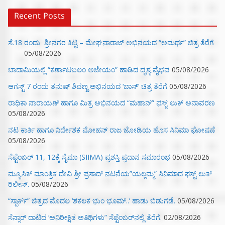
Recent Posts
ಸೆ.18 ರಂದು ಶ್ರೀನಗರ ಕಿಟ್ಟಿ – ಮೇಘನಾರಾಜ್ ಅಭಿನಯದ “ಅಮರ್ಥ” ಚಿತ್ರ ತೆರೆಗೆ
05/08/2026
ಬಾದಾಮಿಯಲ್ಲಿ “ಕರ್ಣಾಟಬಲಂ ಅಜೇಯಂ” ಹಾಡಿದ ದೃಶ್ಯ ವೈಭವ
05/08/2026
ಆಗಸ್ಟ್ 7 ರಂದು ತನುಷ್ ಶಿವಣ್ಣ ಅಭಿನಯದ ‘ಬಾಸ್’ ಚಿತ್ರ ತೆರೆಗೆ
05/08/2026
ರಾಧಿಕಾ ನಾರಾಯಣ್ ಹಾಗೂ ಮಿತ್ರ ಅಭಿನಯದ “ಮಹಾನ್” ಫಸ್ಟ್ ಲುಕ್ ಅನಾವರಣ
05/08/2026
ನಟ ಕಾರ್ತಿ ಹಾಗೂ ನಿರ್ದೇಶಕ ಮೋಹನ್ ರಾಜ ಜೋಡಿಯ ಹೊಸ ಸಿನಿಮಾ ಘೋಷಣೆ
05/08/2026
ಸೆಪ್ಟೆಂಬರ್ 11, 12ಕ್ಕೆ ಸೈಮಾ (SIIMA) ಪ್ರಶಸ್ತಿ ಪ್ರದಾನ ಸಮಾರಂಭ
05/08/2026
ಮ್ಯೂಸಿಕ್‌ ಮಾಂತ್ರಿಕ ದೇವಿ ಶ್ರೀ ಪ್ರಸಾದ್ ನಟನೆಯ”ಯಲ್ಲಮ್ಮ” ಸಿನಿಮಾದ ಫಸ್ಟ್‌ ಲುಕ್‌
ರಿಲೀಸ್.
05/08/2026
“ಸ್ಪಾರ್ಕ್” ಚಿತ್ರದ ಮೊದಲ‌ ‘ಶಕಲಕ ಭುಂ‌ ಭೂಮ್..’ ಹಾಡು ಬಿಡುಗಡೆ.
05/08/2026
ಸೆನ್ಸಾರ್ ದಾಟಿದ ‘ಅನಿರೀಕ್ಷಿತ ಅತಿಥಿಗಳು” ಸೆಪ್ಟೆಂಬರ್‌ನಲ್ಲಿ ತೆರೆಗೆ.
02/08/2026