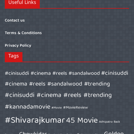
Useful Links
Contact us
Terms & Conditions
Privacy Policy
Tags
#cinisuddi
#cinisuddi #cinema #reels #sandalwood
#cinema #reels #sandalwood #trending
#cinisuddi #cinema #reels #trending
#kannadamovie
#MovieReview
#Movie
#Shivarajkumar
45 Movie
Adhipatra
Back