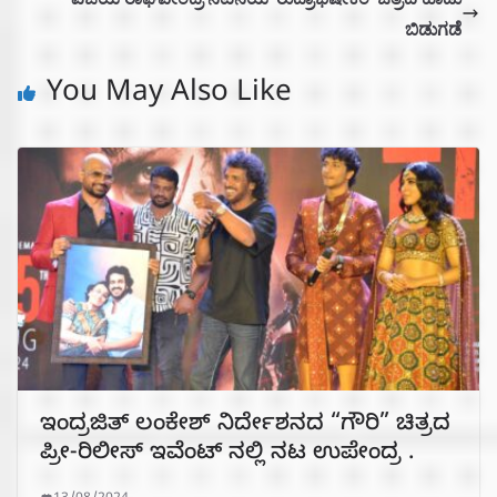
ಬಿಡುಗಡೆ
You May Also Like
ಇಂದ್ರಜಿತ್ ಲಂಕೇಶ್ ನಿರ್ದೇಶನದ “ಗೌರಿ” ಚಿತ್ರದ
ಪ್ರೀ-ರಿಲೀಸ್ ಇವೆಂಟ್ ನಲ್ಲಿ ನಟ ಉಪೇಂದ್ರ .