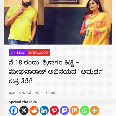
CINI NEWS
SANDALWOOD
ಸೆ.18 ರಂದು ಶ್ರೀನಗರ ಕಿಟ್ಟಿ –
ಮೇಘನಾರಾಜ್ ಅಭಿನಯದ “ಅಮರ್ಥ”
ಚಿತ್ರ ತೆರೆಗೆ
05/08/2026
Cinisuddi Online
Spread the love