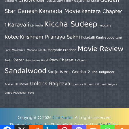
Golden
Chowkidar
Gajarama
Benchers
Duniya Vijay
Father
Ghost
Star Ganesh
Kannada Movie
Kantara Chapter
Kiccha Sudeep
Karavali
1
KD Movie
Koragajja
Kotee
Krishnam Pranaya Sakhi
Kuladalli Keelyavudo
Land
Movie Review
Maryade Prashne
Lord
Malashree
Manada Kadalu
Peter
Ram Charan
Peddi
Raju James Bond
R Chandru
Sandalwood
Sanju Weds Geetha-2
The Judgment
Unlock Raghava
UI Movie
Trailer
Upendra
Vidyarthi Vidyarthiniyare
Vinod Prabhakar
Yuva
Copyright © 2026
Cini Suddi
. All rights reserved.
Theme:
ColorMag
by ThemeGrill. Powered by
WordPress
.