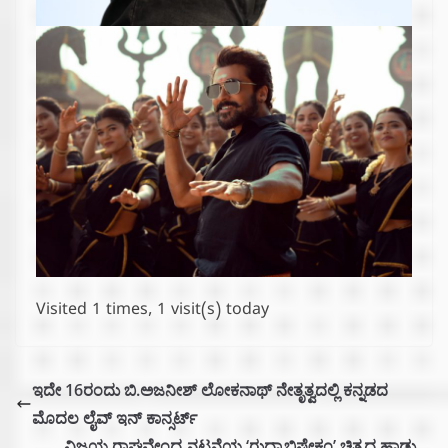
Visited 1 times, 1 visit(s) today
ಇದೇ 16ರಂದು ಬಿ.ಅಜನೀಶ್ ಲೋಕನಾಥ್‌ ನೇತೃತ್ವದಲ್ಲಿ ಕನ್ನಡದ
ಮೊದಲ ಲೈವ್ ಇನ್ ಕಾನ್ಸರ್ಟ್
ವಿಜಯ ರಾಘವೇಂದ್ರ ನಟನೆಯ ‘ರುದ್ರಾಭಿಷೇಕಂ’ ಚಿತ್ರದ ಹಾಡು