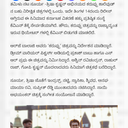
ತಮಿಳು ನಟ ಸೂರ್ಯ -ತ್ರಿಷಾ ಕೃಷ್ಣನ್ ಅಭಿನಯದ ಕರುಪ್ಪು ಕಾಲಿವುಡ್
ನ ಬಹು ನಿರೀಕ್ಷಿತ ಚಿತ್ರಗಳಲ್ಲಿ ಒಂದು. ಇದೇ ತಿಂಗಳ 14ರಂದು ರಿಲೀಸ್
ಆಗ್ತಿರುವ ಈ ಸಿನಿಮಾದ ಕರ್ನಾಟಕ ವಿತರಣೆ ಹಕ್ಕು ಪ್ರತಿಷ್ಠಿತ ಸಂಸ್ಥೆ
ಕೆವಿಎನ್ ತೆಕ್ಕೆ ಸೇರ್ಪಡೆಯಾಗಿದೆ. ಹೌದು, ಕರುಪ್ಪು ಚಿತ್ರವನ್ನು ರಾಜ್ಯಾದ್ಯಂತ
ಇರುವ ಥಿಯೇಟರ್ ಗಳಲ್ಲಿ ಕೆವಿಎನ್ ಬಿಡುಗಡೆ ಮಾಡಲಿದೆ.
ಆರ್​​ಜೆ ಬಾಲಾಜಿ ಅವರು ‘ಕರುಪ್ಪು’ ಚಿತ್ರವನ್ನು ನಿರ್ದೇಶನ ಮಾಡಿದ್ದಾರೆ.
ಡ್ರೀಮ್ ವಾರಿಯರ್ ಪಿಕ್ಚರ್ಸ್ ಅಡಿಯಲ್ಲಿ ಪ್ರಕಾಶ್ ಬಾಬು ಹಾಗೂ ಎಸ್​​
ಆರ್​ ಪ್ರಭು ಈ ಚಿತ್ರವನ್ನು ನಿರ್ಮಿಸಿದ್ದಾರೆ. ಅಶ್ವಿನ್ ರವಿಚಂದ್ರನ್, ರಾಹುಲ್
ರಾಜ್, ಗೋಪಿ ಕೃಷ್ಣನ್ ಮೊದಲಾದವರು ಸಿನಿಮಾಗೆ ಚಿತ್ರಕಥೆ ಬರೆದಿದ್ದಾರೆ.
ಸೂರ್ಯ, ತ್ರಿಷಾ ಜೊತೆಗೆ ಇಂದ್ರನ್ಸ್, ನಟ್ಟಿ, ಸ್ವಾಸಿಕಾ, ಶ್ಶಿವಧ, ಅನಘ
ಮಾಯಾ ರವಿ, ಸುಪ್ರೀತ್ ರೆಡ್ಡಿ ಮುಂತಾದವರು ನಟಿಸಿದ್ದಾರೆ. ಸಾಯಿ
ಅಭಯಂಕರ್ ಚಿತ್ರಕ್ಕೆ ಸಂಗೀತ ಸಂಯೋಜನೆ ಮಾಡಿದ್ದಾರೆ.