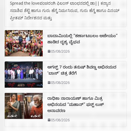
Spread the loveಪಂಚರಂಗಿ ಫಿಲಂಸ್ ಲಾಂಛನದಲ್ಲಿ ಡಾ|| ಕನ್ಯಾನ
ಸದಾಶಿವ ಶೆಟ್ಟಿ ಹಾಗೂ ಗುರು ಹೆಗ್ಡೆ ನಿರ್ಮಸಿರುವ, ಗುರು ಹೆಗ್ಡೆ ಹಾಗೂ ವಿನಯ್
ಪ್ರೀತಮ್ ನಿರ್ದೇಶನದ ಮತ್ತು
ಬಾದಾಮಿಯಲ್ಲಿ “ಕರ್ಣಾಟಬಲಂ ಅಜೇಯಂ”
ಹಾಡಿದ ದೃಶ್ಯ ವೈಭವ
05/08/2026
ಆಗಸ್ಟ್ 7 ರಂದು ತನುಷ್ ಶಿವಣ್ಣ ಅಭಿನಯದ
‘ಬಾಸ್’ ಚಿತ್ರ ತೆರೆಗೆ
05/08/2026
ರಾಧಿಕಾ ನಾರಾಯಣ್ ಹಾಗೂ ಮಿತ್ರ
ಅಭಿನಯದ “ಮಹಾನ್” ಫಸ್ಟ್ ಲುಕ್
ಅನಾವರಣ
05/08/2026