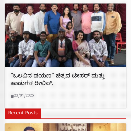
“ಒಲವಿನ ಪಯಣ” ಚಿತ್ರದ ಟೀಸರ್ ಮತ್ತು
ಹಾಡುಗಳ ರೀಲಿಸ್.
23/01/2025
Recent Posts