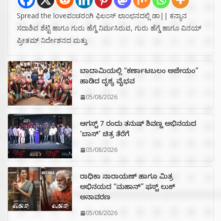
Spread the loveಪಂಚರಂಗಿ ಫಿಲಂಸ್ ಲಾಂಛನದಲ್ಲಿ ಡಾ|| ಕನ್ಯಾನ
ಸದಾಶಿವ ಶೆಟ್ಟಿ ಹಾಗೂ ಗುರು ಹೆಗ್ಡೆ ನಿರ್ಮಸಿರುವ, ಗುರು ಹೆಗ್ಡೆ ಹಾಗೂ ವಿನಯ್
ಪ್ರೀತಮ್ ನಿರ್ದೇಶನದ ಮತ್ತು
ಬಾದಾಮಿಯಲ್ಲಿ “ಕರ್ಣಾಟಬಲಂ ಅಜೇಯಂ”
ಹಾಡಿದ ದೃಶ್ಯ ವೈಭವ
05/08/2026
ಆಗಸ್ಟ್ 7 ರಂದು ತನುಷ್ ಶಿವಣ್ಣ ಅಭಿನಯದ
‘ಬಾಸ್’ ಚಿತ್ರ ತೆರೆಗೆ
05/08/2026
ರಾಧಿಕಾ ನಾರಾಯಣ್ ಹಾಗೂ ಮಿತ್ರ
ಅಭಿನಯದ “ಮಹಾನ್” ಫಸ್ಟ್ ಲುಕ್
ಅನಾವರಣ
05/08/2026