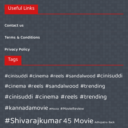
Useful Links
Contact us
Terms & Conditions
Privacy Policy
Tags
#cinisuddi
#cinisuddi #cinema #reels #sandalwood
#cinema #reels #sandalwood #trending
#cinisuddi #cinema #reels #trending
#kannadamovie
#MovieReview
#Movie
#Shivarajkumar
45 Movie
Adhipatra
Back