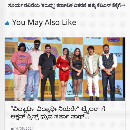
ಸೂರ್ಯ ನಟನೆಯ ‘ಕರುಪ್ಪು’ ಕರ್ನಾಟಕ ವಿತರಣೆ ಹಕ್ಕು ಕೆವಿಎನ್ ತೆಕ್ಕೆಗೆ
You May Also Like
“ವಿದ್ಯಾರ್ಥಿ ವಿದ್ಯಾರ್ಥಿನಿಯರೇ” ಟ್ರೈಲರ್ ಗೆ
ಆಕ್ಷನ್ ಪ್ರಿನ್ಸ್ ಧ್ರುವ ಸರ್ಜಾ ಸಾಥ್…
14/05/2024