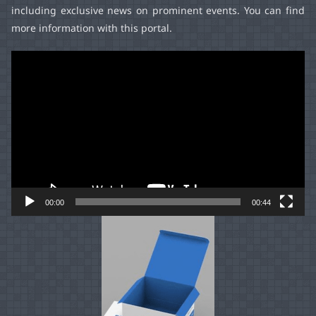
including exclusive news on prominent events. You can find
more information with this portal.
Video
Player
00:00
00:44