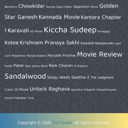
Golden
Chowkidar
Gajarama
Benchers
Duniya Vijay
Father
Ghost
Star Ganesh
Kannada Movie
Kantara Chapter
Kiccha Sudeep
Karavali
1
KD Movie
Koragajja
Kotee
Krishnam Pranaya Sakhi
Kuladalli Keelyavudo
Land
Movie Review
Maryade Prashne
Lord
Malashree
Manada Kadalu
Peter
Ram Charan
Peddi
Raju James Bond
R Chandru
Sandalwood
Sanju Weds Geetha-2
The Judgment
Unlock Raghava
UI Movie
Trailer
Upendra
Vidyarthi Vidyarthiniyare
Vinod Prabhakar
Yuva
Copyright © 2026
Cini Suddi
. All rights reserved.