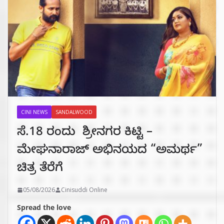
CINI NEWS
SANDALWOOD
ಸೆ.18 ರಂದು ಶ್ರೀನಗರ ಕಿಟ್ಟಿ –
ಮೇಘನಾರಾಜ್ ಅಭಿನಯದ “ಅಮರ್ಥ”
ಚಿತ್ರ ತೆರೆಗೆ
05/08/2026
Cinisuddi Online
Spread the love