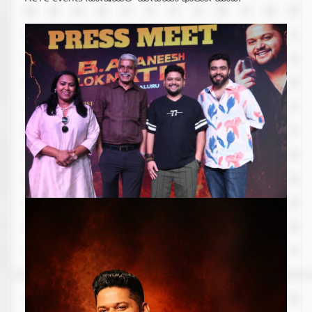
ACTC events ಸೋಷಿಯಲ್ ಮೀಡಿಯಾ ಫಾಲೋ ಮಾಡಿ.