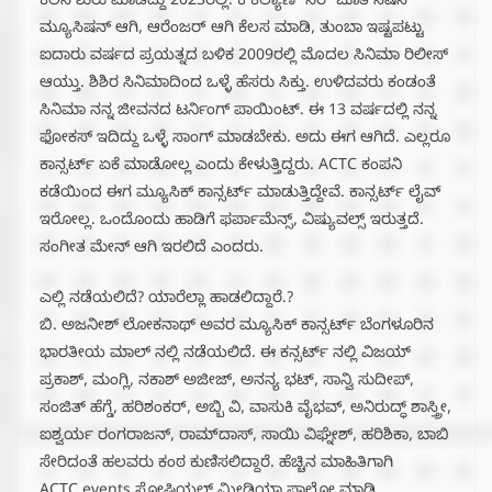
ಕೆಲಸ ಶುರು ಮಾಡಿದ್ದು 2023ರಲ್ಲಿ. ಕೆ ಕಲ್ಯಾಣ್ ಸರ್ ಜೊತೆ ಸೆಷನ್
ಮ್ಯೂಸಿಷನ್ ಆಗಿ, ಆರೆಂಜರ್ ಆಗಿ ಕೆಲಸ ಮಾಡಿ, ತುಂಬಾ ಇಷ್ಟಪಟ್ಟು
ಐದಾರು ವರ್ಷದ ಪ್ರಯತ್ನದ ಬಳಿಕ 2009ರಲ್ಲಿ ಮೊದಲ ಸಿನಿಮಾ ರಿಲೀಸ್
ಆಯ್ತು.‌ ಶಿಶಿರ ಸಿನಿಮಾದಿಂದ ಒಳ್ಳೆ ಹೆಸರು ಸಿಕ್ತು. ಉಳಿದವರು ಕಂಡಂತೆ
ಸಿನಿಮಾ ನನ್ನ ಜೀವನದ ಟರ್ನಿಂಗ್ ಪಾಯಿಂಟ್. ಈ 13 ವರ್ಷದಲ್ಲಿ ನನ್ನ
ಫೋಕಸ್ ಇದಿದ್ದು ಒಳ್ಳೆ ಸಾಂಗ್ ಮಾಡಬೇಕು. ಅದು ಈಗ ಆಗಿದೆ. ಎಲ್ಲರೂ
ಕಾನ್ಸರ್ಟ್ ಏಕೆ ಮಾಡೋಲ್ಲ ಎಂದು‌ ಕೇಳುತ್ತಿದ್ದರು. ACTC ಕಂಪನಿ
ಕಡೆಯಿಂದ ಈಗ ಮ್ಯೂಸಿಕ್ ಕಾನ್ಸರ್ಟ್ ಮಾಡುತ್ತಿದ್ದೇವೆ. ಕಾನ್ಸರ್ಟ್ ಲೈವ್
ಇರೋಲ್ಲ. ಒಂದೊಂದು ಹಾಡಿಗೆ ಫರ್ಪಾಮೆನ್ಸ್, ವಿಷ್ಯುವಲ್ಸ್ ಇರುತ್ತದೆ.
ಸಂಗೀತ ಮೇನ್ ಆಗಿ ಇರಲಿದೆ ಎಂದರು.
ಎಲ್ಲಿ ನಡೆಯಲಿದೆ? ಯಾರೆಲ್ಲಾ ಹಾಡಲಿದ್ದಾರೆ.?
ಬಿ. ಅಜನೀಶ್ ಲೋಕನಾಥ್ ಅವರ ಮ್ಯೂಸಿಕ್ ಕಾನ್ಸರ್ಟ್ ಬೆಂಗಳೂರಿನ
ಭಾರತೀಯ ಮಾಲ್ ನಲ್ಲಿ ನಡೆಯಲಿದೆ. ಈ ಕನ್ಸರ್ಟ್ ನಲ್ಲಿ ವಿಜಯ್
ಪ್ರಕಾಶ್, ಮಂಗ್ಲಿ, ನಕಾಶ್ ಅಜೀಜ್, ಅನನ್ಯ ಭಟ್, ಸಾನ್ವಿ ಸುದೀಪ್,
ಸಂಜಿತ್ ಹೆಗ್ಡೆ, ಹರಿಶಂಕರ್, ಅಬ್ಬಿ ವಿ, ವಾಸುಕಿ ವೈಭವ್, ಅನಿರುದ್ಧ್ ಶಾಸ್ತ್ರೀ,
ಐಶ್ವರ್ಯ ರಂಗರಾಜನ್, ರಾಮ್‌ದಾಸ್, ಸಾಯಿ ವಿಘ್ನೇಶ್, ಹರಿಶಿಕಾ, ಬಾಬಿ
ಸೇರಿದಂತೆ ಹಲವರು ಕಂಠ ಕುಣಿಸಲಿದ್ದಾರೆ‌. ಹೆಚ್ಚಿನ ಮಾಹಿತಿಗಾಗಿ