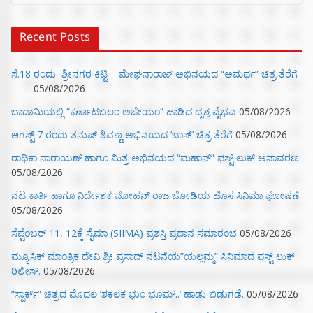
Recent Posts
ಸೆ.18 ರಂದು ಶ್ರೀನಗರ ಕಿಟ್ಟಿ – ಮೇಘನಾರಾಜ್ ಅಭಿನಯದ “ಅಮರ್ಥ” ಚಿತ್ರ ತೆರೆಗೆ
05/08/2026
ಬಾದಾಮಿಯಲ್ಲಿ “ಕರ್ಣಾಟಬಲಂ ಅಜೇಯಂ” ಹಾಡಿದ ದೃಶ್ಯ ವೈಭವ
05/08/2026
ಆಗಸ್ಟ್ 7 ರಂದು ತನುಷ್ ಶಿವಣ್ಣ ಅಭಿನಯದ ‘ಬಾಸ್’ ಚಿತ್ರ ತೆರೆಗೆ
05/08/2026
ರಾಧಿಕಾ ನಾರಾಯಣ್ ಹಾಗೂ ಮಿತ್ರ ಅಭಿನಯದ “ಮಹಾನ್” ಫಸ್ಟ್ ಲುಕ್ ಅನಾವರಣ
05/08/2026
ನಟ ಕಾರ್ತಿ ಹಾಗೂ ನಿರ್ದೇಶಕ ಮೋಹನ್ ರಾಜ ಜೋಡಿಯ ಹೊಸ ಸಿನಿಮಾ ಘೋಷಣೆ
05/08/2026
ಸೆಪ್ಟೆಂಬರ್ 11, 12ಕ್ಕೆ ಸೈಮಾ (SIIMA) ಪ್ರಶಸ್ತಿ ಪ್ರದಾನ ಸಮಾರಂಭ
05/08/2026
ಮ್ಯೂಸಿಕ್‌ ಮಾಂತ್ರಿಕ ದೇವಿ ಶ್ರೀ ಪ್ರಸಾದ್ ನಟನೆಯ”ಯಲ್ಲಮ್ಮ” ಸಿನಿಮಾದ ಫಸ್ಟ್‌ ಲುಕ್‌
ರಿಲೀಸ್.
05/08/2026
“ಸ್ಪಾರ್ಕ್” ಚಿತ್ರದ ಮೊದಲ‌ ‘ಶಕಲಕ ಭುಂ‌ ಭೂಮ್..’ ಹಾಡು ಬಿಡುಗಡೆ.
05/08/2026