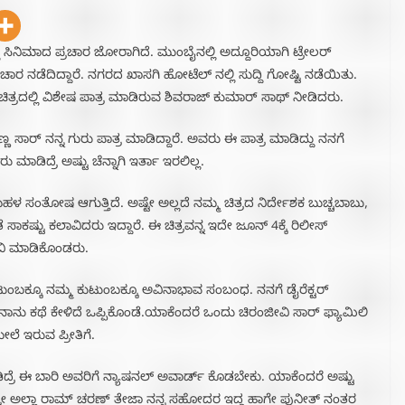
ಿ ಸಿನಿಮಾದ ಪ್ರಚಾರ ಜೋರಾಗಿದೆ. ಮುಂಬೈನಲ್ಲಿ ಅದ್ದೂರಿಯಾಗಿ ಟ್ರೇಲರ್
್ರಚಾರ ನಡೆದಿದ್ದಾರೆ. ನಗರದ ಖಾಸಗಿ ಹೋಟೆಲ್ ನಲ್ಲಿ ಸುದ್ದಿ ಗೋಷ್ಟಿ ನಡೆಯಿತು.
್ರದಲ್ಲಿ ವಿಶೇಷ ಪಾತ್ರ ಮಾಡಿರುವ ಶಿವರಾಜ್ ಕುಮಾರ್ ಸಾಥ್ ನೀಡಿದರು.
ಣ ಸಾರ್ ನನ್ನ ಗುರು ಪಾತ್ರ ಮಾಡಿದ್ದಾರೆ. ಅವರು ಈ ಪಾತ್ರ ಮಾಡಿದ್ದು ನನಗೆ
ಿದ್ರೆ ಅಷ್ಟು ಚೆನ್ನಾಗಿ ಇರ್ತಾ ಇರಲಿಲ್ಲ.
ಬಹಳ ಸಂತೋಷ ಆಗುತ್ತಿದೆ. ಅಷ್ಟೇ ಅಲ್ಲದೆ ನಮ್ಮ ಚಿತ್ರದ ನಿರ್ದೇಶಕ ಬುಚ್ಚಬಾಬು,
ಾಕಷ್ಟು ಕಲಾವಿದರು ಇದ್ದಾರೆ. ಈ ಚಿತ್ರವನ್ನ ಇದೇ ಜೂನ್ 4ಕ್ಕೆ ರಿಲೀಸ್
ವಿ ಮಾಡಿಕೊಂಡರು.
ಂಬಕ್ಕೂ ನಮ್ಮ ಕುಟುಂಬಕ್ಕೂ ಅವಿನಾಭಾವ ಸಂಬಂಧ. ನನಗೆ ಡೈರೆಕ್ಟರ್
 ನಾನು ಕಥೆ ಕೇಳಿದೆ ಒಪ್ಪಿಕೊಂಡೆ.ಯಾಕೆಂದರೆ ಒಂದು ಚಿರಂಜೀವಿ ಸಾರ್ ಫ್ಯಾಮಿಲಿ
‌ ಇರುವ ಪ್ರೀತಿಗೆ.
ರೆ ಈ ಬಾರಿ ಅವರಿಗೆ ನ್ಯಾಷನಲ್ ಅವಾರ್ಡ್ ಕೊಡಬೇಕು. ಯಾಕೆಂದರೆ ಅಷ್ಟು
ಲಿ ಅಷ್ಟೇ ಅಲ್ಲಾ ರಾಮ್ ಚರಣ್ ತೇಜಾ ನನ್ನ ಸಹೋದರ ಇದ್ದ ಹಾಗೇ ಪುನೀತ್ ನಂತರ