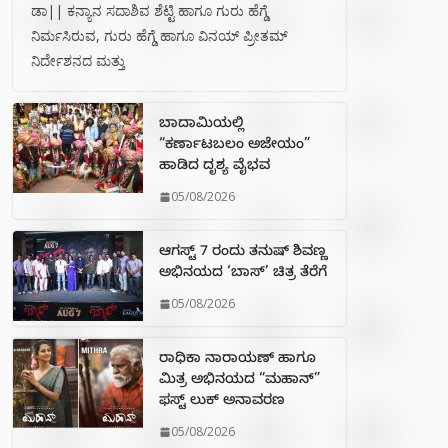
ಡಾ|| ಕನ್ಯಾನ ಸದಾಶಿವ ಶೆಟ್ಟಿ ಹಾಗೂ ಗುರು ಹೆಗ್ಡೆ
ನಿರ್ಮಸಿರುವ, ಗುರು ಹೆಗ್ಡೆ ಹಾಗೂ ವಿನಯ್ ಪ್ರೀತಮ್
ನಿರ್ದೇಶನದ ಮತ್ತು
ಬಾದಾಮಿಯಲ್ಲಿ
“ಕರ್ಣಾಟಬಲಂ ಅಜೇಯಂ”
ಹಾಡಿದ ದೃಶ್ಯ ವೈಭವ
05/08/2026
ಆಗಸ್ಟ್ 7 ರಂದು ತನುಷ್ ಶಿವಣ್ಣ
ಅಭಿನಯದ ‘ಬಾಸ್’ ಚಿತ್ರ ತೆರೆಗೆ
05/08/2026
ರಾಧಿಕಾ ನಾರಾಯಣ್ ಹಾಗೂ
ಮಿತ್ರ ಅಭಿನಯದ “ಮಹಾನ್”
ಫಸ್ಟ್ ಲುಕ್ ಅನಾವರಣ
05/08/2026