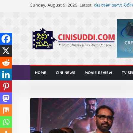
Skip
ರಾಧಿಕಾ ನಾರಾಯಣ್ ಹಾ
Latest:
Sunday, August 9, 2026
ಅನಾವರಣ
to
ನಟ ಕಾರ್ತಿ ಹಾಗೂ ನಿ
content
ಘೋಷಣೆ
ಸೆ.18 ರಂದು ಶ್ರೀನಗರ 
ತೆರೆಗೆ
ಬಾದಾಮಿಯಲ್ಲಿ “ಕರ್ಣ
ಆಗಸ್ಟ್ 7 ರಂದು ತನುಷ್ 
HOME
CINI NEWS
MOVIE REVIEW
TV SE