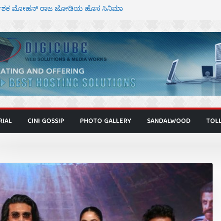
ಗೂ ಮಿತ್ರ ಅಭಿನಯದ “ಮಹಾನ್” ಫಸ್ಟ್ ಲುಕ್
ರ್ದೇಶಕ ಮೋಹನ್ ರಾಜ ಜೋಡಿಯ ಹೊಸ ಸಿನಿಮಾ
ಕಿಟ್ಟಿ – ಮೇಘನಾರಾಜ್ ಅಭಿನಯದ “ಅಮರ್ಥ” ಚಿತ್ರ
ಾಟಬಲಂ ಅಜೇಯಂ” ಹಾಡಿದ ದೃಶ್ಯ ವೈಭವ
ಶಿವಣ್ಣ ಅಭಿನಯದ ‘ಬಾಸ್’ ಚಿತ್ರ ತೆರೆಗೆ
RIAL
CINI GOSSIP
PHOTO GALLERY
SANDALWOOD
TOL