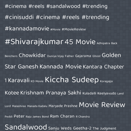
#cinema #reels #sandalwood #trending
#cinisuddi #cinema #reels #trending
#kannadamovie
#MovieReview
#Movie
#Shivarajkumar
45 Movie
Adhipatra
Back
Golden
Chowkidar
Gajarama
Benchers
Duniya Vijay
Father
Ghost
Star Ganesh
Kannada Movie
Kantara Chapter
Kiccha Sudeep
Karavali
1
KD Movie
Koragajja
Kotee
Krishnam Pranaya Sakhi
Kuladalli Keelyavudo
Land
Movie Review
Maryade Prashne
Lord
Malashree
Manada Kadalu
Peter
Ram Charan
Peddi
Raju James Bond
R Chandru
Sandalwood
Sanju Weds Geetha-2
The Judgment