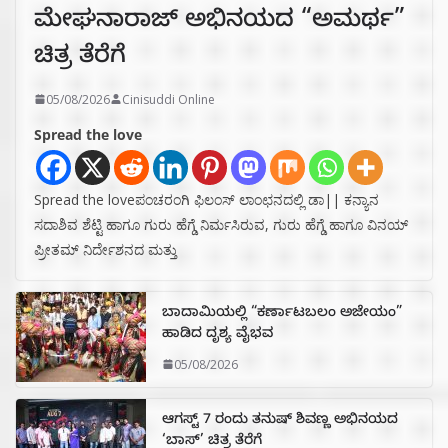
ಮೇಘನಾರಾಜ್ ಅಭಿನಯದ “ಅಮರ್ಥ”
ಚಿತ್ರ ತೆರೆಗೆ
05/08/2026
Cinisuddi Online
Spread the love
Spread the loveಪಂಚರಂಗಿ ಫಿಲಂಸ್ ಲಾಂಛನದಲ್ಲಿ ಡಾ|| ಕನ್ಯಾನ
ಸದಾಶಿವ ಶೆಟ್ಟಿ ಹಾಗೂ ಗುರು ಹೆಗ್ಡೆ ನಿರ್ಮಸಿರುವ, ಗುರು ಹೆಗ್ಡೆ ಹಾಗೂ ವಿನಯ್
ಪ್ರೀತಮ್ ನಿರ್ದೇಶನದ ಮತ್ತು
ಬಾದಾಮಿಯಲ್ಲಿ “ಕರ್ಣಾಟಬಲಂ ಅಜೇಯಂ”
ಹಾಡಿದ ದೃಶ್ಯ ವೈಭವ
05/08/2026
ಆಗಸ್ಟ್ 7 ರಂದು ತನುಷ್ ಶಿವಣ್ಣ ಅಭಿನಯದ
‘ಬಾಸ್’ ಚಿತ್ರ ತೆರೆಗೆ