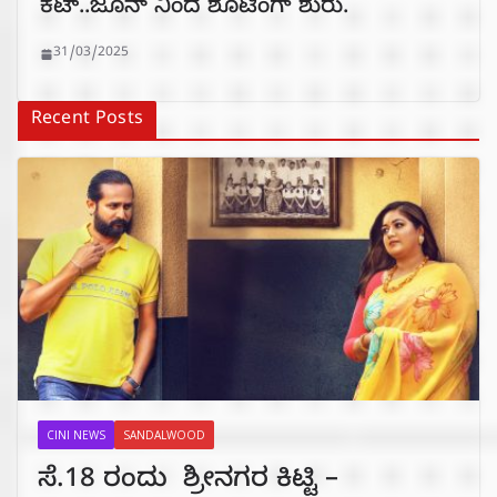
ಕಟ್‌..ಜೂನ್‌ ನಿಂದ ಶೂಟಿಂಗ್‌ ಶುರು.
31/03/2025
Recent Posts
CINI NEWS
SANDALWOOD
ಸೆ.18 ರಂದು ಶ್ರೀನಗರ ಕಿಟ್ಟಿ –