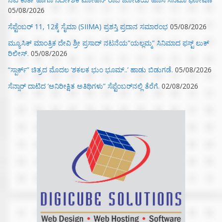
05/08/2026
ಸೆಪ್ಟೆಂಬರ್ 11, 12ಕ್ಕೆ ಸೈಮಾ (SIIMA) ಪ್ರಶಸ್ತಿ ಪ್ರದಾನ ಸಮಾರಂಭ
05/08/2026
ಮ್ಯೂಸಿಕ್‌ ಮಾಂತ್ರಿಕ ದೇವಿ ಶ್ರೀ ಪ್ರಸಾದ್ ನಟನೆಯ”ಯಲ್ಲಮ್ಮ” ಸಿನಿಮಾದ ಫಸ್ಟ್‌ ಲುಕ್‌
ರಿಲೀಸ್.
05/08/2026
“ಸ್ಪಾರ್ಕ್” ಚಿತ್ರದ ಮೊದಲ‌ ‘ಶಕಲಕ ಭುಂ‌ ಭೂಮ್..’ ಹಾಡು ಬಿಡುಗಡೆ.
05/08/2026
ಸೆನ್ಸಾರ್ ದಾಟಿದ ‘ಅನಿರೀಕ್ಷಿತ ಅತಿಥಿಗಳು” ಸೆಪ್ಟೆಂಬರ್‌ನಲ್ಲಿ ತೆರೆಗೆ.
02/08/2026