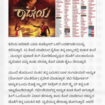
ಹಿರಿಯ ಅಧಿಕಾರಿ ಎಸಿಪಿ ಕಂಟ್ರೋಲ್ ಒಳಗೆ ಬರಹಗಾರ್ತಿಯನ್ನು
ಕರೆಸುತ್ತಾರೆ. 42 ಕೊಲೆ ಮಾಡಿರುವ ಸೈಕೋ ತನ್ನ ಬಾಲ್ಯದಲ್ಲಿ ಕುಡುಕ ತಂದೆ
, ಮುದ್ದಾದ ಪುಟಾಣಿ ತಂಗಿ ನೋಡಿಕೊಳ್ಳುವುದ ಜೊತೆಗೆ ಮಲತಾಯಿಯ
ವ್ಯಭಿಚಾರ ವನ್ನು ಕಂಡು ಬೇಸತ್ತು ಕೊಲೆ ಮಾಡಿ ಜೈಲು ಸೇರುತ್ತಾನೆ.
ಮುಂದೆ ಹೊರಬಂದ ನಂತರ ತನ್ನ ಬದುಕಿನ ಬಾಳ ಸಂಗಾತಿಯಾಗಿ ಅಮೃತ
(ಸೋನಾಲ್ ಮಂತೆರೋ) ಪ್ರವೇಶ ಮಾಡುತ್ತಾಳೆ. ಟಿವಿ ರಿಪೋರ್ಟರ್
ಅಮೃತ ಒಂದು ದೊಡ್ಡ ಸ್ಕ್ಯಾಮ್ ಸೀಕ್ರೆಟ್ ನ ಪೆನ್ ಡ್ರೈ ವ್ ತನ್ನ ಬಳಿ
ಇಟ್ಟುಕೊಂಡಿರುತ್ತಾಳೆ. ಗರ್ಭಿಣಿಯಾಗಿದ್ದ ಅಮೃತ ಕೂಡ ಕೊಲೆ ಆಗುತ್ತಾಳೆ.
ಹೀಗೆ ಒಂದೊಂದೇ ವಿಚಾರ ಹೇಳುತ್ತಾ ತಾನು ಕೊಲೆ ಮಾಡಿರುವ ರಹಸ್ಯದ
ಜೊತೆಗೆ ತನ್ನ ಬದುಕಿನ ಕಥೆ- ವ್ಯಥೆಯನ್ನ ಹೇಳುತ್ತಾ ಹೋಗುತ್ತಾನೆ. ಆದರೆ