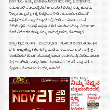
ವೇದ ಗುರು ಆಯ್ಕೆ ಮಾಡಿಕೊಂಡಿರುವ ಕಥಾ ವಸ್ತು ವಿಭಿನ್ನವಾಗಿದೆ.
ಸಮಾಜದಲ್ಲಿ ನಡೆಯುತ್ತಿರುವ ಅನ್ಯಾಯದ ವಿರುದ್ಧ ಸೆಡ್ಡು ಹೊಡೆದು
ನಿಲ್ಲುವ ಪಾತ್ರವನ್ನ ಕಟ್ಟಿ ಕೊಟ್ಟಿರುವ ರೀತಿ , ಕುತೂಹಲಕಾರಿಯಾಗಿ
ಇನ್ವೆಸ್ಟಿಗೇಷನ್ , ಫ್ಲಾಶ್ ಬ್ಯಾಕ್ ಬಗ್ಗೆ ಹೇಳಿರುವ ವಿಚಾರ ಗಮನ
ಸೆಳೆಯುತ್ತದೆ. ಚಿತ್ರಕಥೆ ಇನ್ನಷ್ಟು ಹಿಡಿತ ಮಾಡಬಹುದಿತ್ತು. ನಿರ್ಮಾಣದ
ಜೊತೆ ನಿರ್ದೇಶನದಲ್ಲೂ ತಮ್ಮ ಸಾಮರ್ಥ್ಯವನ್ನು ತೋರಿದ್ದಾರೆ.
ಇನ್ನು ಚಿತ್ರದ ಸಂಗೀತ , ಛಾಯಾಗ್ರಹಣ , ಸಂಕಲನ ಸೇರಿದಂತೆ ತಾಂತ್ರಿಕ
ವರ್ಗ ಅಚ್ಚುಕಟ್ಟಾಗಿ ಕೆಲಸವನ್ನ ಮಾಡಿದೆ. ಇದೊಂದು ಲವ್ , ಸಸ್ಪೆನ್ಸ್ ,
ಸೆಂಟಿಮೆಂಟ್ ಜೊತೆಗೆ ಸಮಾಜಕ್ಕೆ ಒಂದು ಸಂದೇಶವನ್ನು ನೀಡಿರುವಂತಹ
ಚಿತ್ರ ಇದಾಗಿದ್ದು , ತಾಳ್ಮೆಯಿಂದ ನೋಡುವವರ ಜೊತೆ ಎಲ್ಲಾ ವರ್ಗದ
ಪ್ರೇಕ್ಷಕರು ನೋಡುವಂತಹ ಚಿತ್ರ ಇದಾಗಿದೆ.