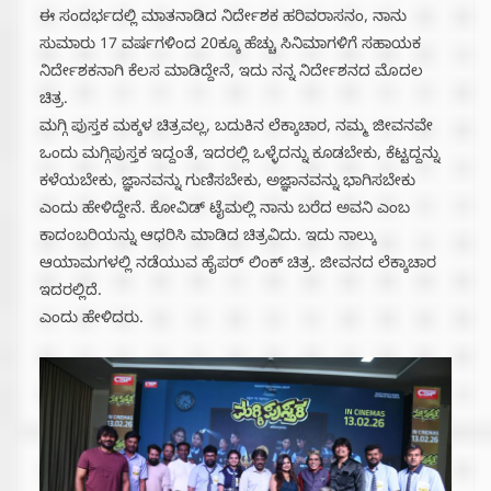
ಈ ಸಂದರ್ಭದಲ್ಲಿ ಮಾತನಾಡಿದ ನಿರ್ದೇಶಕ ಹರಿವರಾಸನಂ, ನಾನು
ಸುಮಾರು 17 ವರ್ಷಗಳಿಂದ 20ಕ್ಕೂ ಹೆಚ್ಚು ಸಿನಿಮಾಗಳಿಗೆ ಸಹಾಯಕ
ನಿರ್ದೇಶಕನಾಗಿ ಕೆಲಸ ಮಾಡಿದ್ದೇನೆ, ಇದು ನನ್ನ ನಿರ್ದೇಶನದ ಮೊದಲ
ಚಿತ್ರ.
ಮಗ್ಗಿ ಪುಸ್ತಕ ಮಕ್ಕಳ ಚಿತ್ರವಲ್ಲ, ಬದುಕಿನ ಲೆಕ್ಕಾಚಾರ, ನಮ್ಮ ಜೀವನವೇ
ಒಂದು ಮಗ್ಗಿಪುಸ್ತಕ ಇದ್ದಂತೆ, ಇದರಲ್ಲಿ ಒಳ್ಳೆದನ್ನು ಕೂಡಬೇಕು, ಕೆಟ್ಟದ್ದನ್ನು
ಕಳೆಯಬೇಕು, ಜ್ಞಾನವನ್ನು ಗುಣಿಸಬೇಕು, ಅಜ್ಞಾನವನ್ನು ಭಾಗಿಸಬೇಕು
ಎಂದು ಹೇಳಿದ್ದೇನೆ. ಕೋವಿಡ್ ಟೈಮಲ್ಲಿ ನಾನು ಬರೆದ ಅವನಿ ಎಂಬ
ಕಾದಂಬರಿಯನ್ನು ಆಧರಿಸಿ ಮಾಡಿದ ಚಿತ್ರವಿದು. ಇದು ನಾಲ್ಕು
ಆಯಾಮಗಳಲ್ಲಿ ನಡೆಯುವ ಹೈಪರ್ ಲಿಂಕ್ ಚಿತ್ರ. ಜೀವನದ ಲೆಕ್ಕಾಚಾರ
ಇದರಲ್ಲಿದೆ.
ಎಂದು ಹೇಳಿದರು.