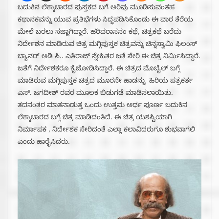
ಬದುಕಿನ ಲೆಕ್ಕಾಚಾರದ ಪುಸ್ತಕದ ಬಗೆ ಅರಿವು ಮೂಡಿಸುವಂತಹ
ಕಥಾನಕವನ್ನು ಯುವ ಪ್ರತಿಭೆಗಳು ಸಿದ್ಧಪಡಿಸಿಕೊಂಡು ಈ ವಾರ ತೆರೆಯ
ಮೇಲೆ ಬರಲು ಸಜ್ಜಾಗಿದ್ದಾರೆ. ಹರಿವರಾಸನಂ ಕಥೆ, ಚಿತ್ರಕಥೆ ಬರೆದು
ನಿರ್ದೇಶನ ಮಾಡಿರುವ ಚಿತ್ರ ಮಗ್ಗಿಪುಸ್ತಕ ಚಿತ್ರವನ್ನು ಚಿನ್ನಸ್ವಾಮಿ ಫಿಲಂಸ್
ಬ್ಯಾನರ್ ಅಡಿ ಸಿ.. ಎತಿರಾಜ್ ಸ್ನೇಹಿತರ ಜತೆ ಸೇರಿ ಈ ಚಿತ್ರ ನಿರ್ಮಿಸಿದ್ದಾರೆ.
ಜತೆಗೆ ನಿರ್ದೇಶಕರೂ ಕೈಜೋಡಿಸಿದ್ದಾರೆ. ಈ ಚಿತ್ರದ ಮೊಬೈಲ್ ಬಗ್ಗೆ
ಮಾಡಿರುವ ಮಗ್ಗಿಪುಸ್ತಕ ಚಿತ್ರದ ಮೂರನೇ ಹಾಡನ್ನು ಹಿರಿಯ ಪತ್ರಕರ್ತ
ಎಸ್. ಜಗದೀಶ್ ರವರ ಮೂಲಕ ಬಿಡುಗಡೆ ಮಾಡಿಸಲಾಯಿತು.
ತದನಂತರ ಮಾತನಾಡುತ್ತ ಒಂದು ಉತ್ತಮ ಅರ್ಥ ಪೂರ್ಣ ಬದುಕಿನ
ಲೆಕ್ಕಾಚಾರದ ಬಗ್ಗೆ ಚಿತ್ರ ಮಾಡಿದಂತಿದೆ. ಈ ಚಿತ್ರ ಯಶಸ್ವಿಯಾಗಿ
ನಿರ್ಮಾಪಕ , ನಿರ್ದೇಶಕ ಸೇರಿದಂತೆ ಎಲ್ಲಾ ಕಲಾವಿದರುಗೂ ಶುಭವಾಗಲಿ
ಎಂದು ಹಾರೈಸಿದರು.