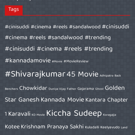
Tags
#cinisuddi
#cinisuddi #cinema #reels #sandalwood
#cinema #reels #sandalwood #trending
#cinisuddi #cinema #reels #trending
#kannadamovie
#MovieReview
#Movie
#Shivarajkumar
45 Movie
Adhipatra
Back
Golden
Chowkidar
Gajarama
Benchers
Duniya Vijay
Father
Ghost
Star Ganesh
Kannada Movie
Kantara Chapter
Kiccha Sudeep
Karavali
1
KD Movie
Koragajja
Kotee
Krishnam Pranaya Sakhi
Kuladalli Keelyavudo
Land