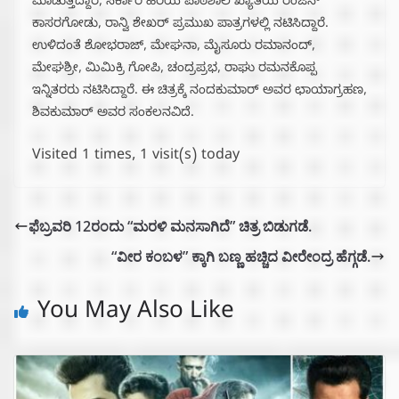
ಮಾಡುತ್ತಿದ್ದಾರೆ, ಸರ್ಕಾರಿ ಹಿರಿಯ ಪಾಠಶಾಲೆ ಖ್ಯಾತಿಯ ರಂಜನ್
ಕಾಸರಗೋಡು, ರಾನ್ವಿ ಶೇಖರ್ ಪ್ರಮುಖ ಪಾತ್ರಗಳಲ್ಲಿ ನಟಿಸಿದ್ದಾರೆ.
ಉಳಿದಂತೆ ಶೋಭರಾಜ್, ಮೇಘನಾ, ಮೈಸೂರು ರಮಾನಂದ್,
ಮೇಘಶ್ರೀ, ಮಿಮಿಕ್ರಿ ಗೋಪಿ, ಚಂದ್ರಪ್ರಭ, ರಾಘು ರಮನಕೊಪ್ಪ
ಇನ್ನಿತರರು ನಟಿಸಿದ್ದಾರೆ. ಈ ಚಿತ್ರಕ್ಕೆ ನಂದಕುಮಾರ್ ಅವರ ಛಾಯಾಗ್ರಹಣ,
ಶಿವಕುಮಾರ್ ಅವರ ಸಂಕಲನವಿದೆ.
Visited 1 times, 1 visit(s) today
ಫೆಬ್ರವರಿ 12ರಂದು “ಮರಳಿ ಮನಸಾಗಿದೆ” ಚಿತ್ರ ಬಿಡುಗಡೆ.
“ವೀರ ಕಂಬಳ” ಕ್ಕಾಗಿ ಬಣ್ಣ ಹಚ್ಚಿದ ವೀರೇಂದ್ರ ಹೆಗ್ಗಡೆ.
You May Also Like