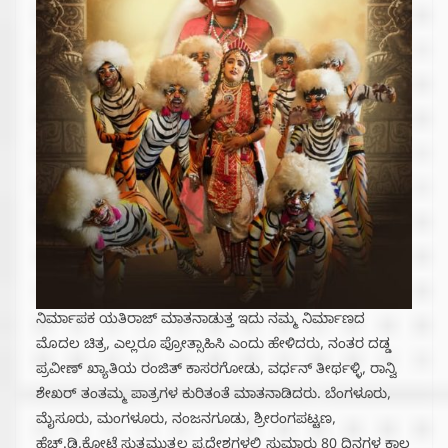
ನಿರ್ಮಾಪಕ ಯತಿರಾಜ್ ಮಾತನಾಡುತ್ತ ಇದು ನಮ್ಮ ನಿರ್ಮಾಣದ
ಮೊದಲ ಚಿತ್ರ, ಎಲ್ಲರೂ ಪ್ರೋತ್ಸಾಹಿಸಿ ಎಂದು ಹೇಳಿದರು, ನಂತರ ದಡ್ಡ
ಪ್ರವೀಣ್ ಖ್ಯಾತಿಯ ರಂಜಿತ್ ಕಾಸರಗೋಡು, ವರ್ಧನ್ ತೀರ್ಥಳ್ಳಿ, ರಾನ್ವಿ
ಶೇಖರ್ ತಂತಮ್ಮ ಪಾತ್ರಗಳ ಕುರಿತಂತೆ ಮಾತನಾಡಿದರು. ಬೆಂಗಳೂರು,
ಮೈಸೂರು, ಮಂಗಳೂರು, ನಂಜನಗೂಡು, ಶ್ರೀರಂಗಪಟ್ಟಣ,
ಹೆಚ್.ಡಿ.ಕೋಟೆ ಸುತ್ತಮುತ್ತಲ ಪ್ರದೇಶಗಳಲ್ಲಿ ಸುಮಾರು 80 ದಿನಗಳ ಕಾಲ