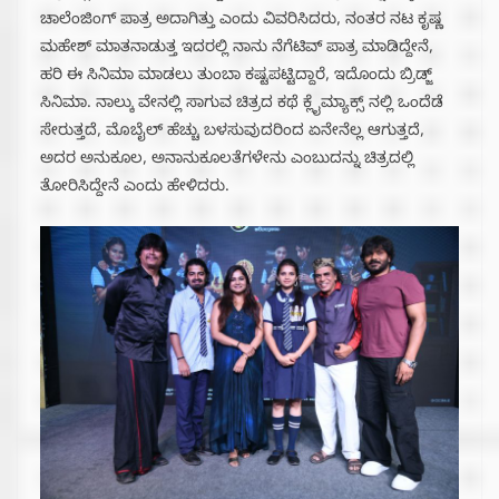
ಚಾಲೆಂಜಿಂಗ್ ಪಾತ್ರ ಅದಾಗಿತ್ತು ಎಂದು ವಿವರಿಸಿದರು, ನಂತರ ನಟ ಕೃಷ್ಣ
ಮಹೇಶ್ ಮಾತನಾಡುತ್ತ ಇದರಲ್ಲಿ ನಾನು ನೆಗೆಟಿವ್ ಪಾತ್ರ ಮಾಡಿದ್ದೇನೆ,
ಹರಿ ಈ ಸಿನಿಮಾ ಮಾಡಲು ತುಂಬಾ ಕಷ್ಟಪಟ್ಟಿದ್ದಾರೆ, ಇದೊಂದು ಬ್ರಿಡ್ಜ್
ಸಿನಿಮಾ. ನಾಲ್ಕು ವೇನಲ್ಲಿ ಸಾಗುವ ಚಿತ್ರದ ಕಥೆ ಕ್ಲೈಮ್ಯಾಕ್ಸ್ ನಲ್ಲಿ ಒಂದೆಡೆ
ಸೇರುತ್ತದೆ, ಮೊಬೈಲ್‌ ಹೆಚ್ಚು ಬಳಸುವುದರಿಂದ ಏನೇನೆಲ್ಲ ಆಗುತ್ತದೆ,
ಅದರ ಅನುಕೂಲ, ಅನಾನುಕೂಲತೆಗಳೇನು ಎಂಬುದನ್ನು ಚಿತ್ರದಲ್ಲಿ
ತೋರಿಸಿದ್ದೇನೆ ಎಂದು ಹೇಳಿದರು.