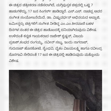
ಈ ಚಿತ್ರದ ಚಿತ್ರೀಕರಣ ನಡೆಸಲಾಗಿದೆ, ಮಗ್ಗಿಪುಸ್ತಕ ಚಿತ್ರದಲ್ಲಿ ಒಟ್ಟಿ 7
ಹಾಡುಗಳಿದ್ದು, 17 ಜನ ಸಿಂಗರ್ಸ್ ಹಾಡಿದ್ದಾರೆ. ಎಸ್.ಎಸ್. ನಾಚಪ್ಪ ಅವರ
ಸಂಗೀತ ಸಂಯೋಜನೆಯಿದೆ. ಡಾ. ವಿಷ್ಣುವರ್ಧನ್ ಅಭಿನಯದ ಅಪ್ಪಾಜಿ,
ಜಮೀನ್ದರ‍್ರು ಚಿತ್ರಗಳಿಗೆ ಸಂಗೀತ ನೀಡಿದ್ದ ಎಂ.ಎಂ.ಕೀರವಾಣಿ ಬಹಳ
ದಿನಗಳ ನಂತರ ಈ ಚಿತ್ರದ ಹಾಡೊಂದಕ್ಕೆ ದನಿಯಾಗಿರುವುದು ವಿಶೇಷ.
ಉಳಿದಂತೆ ಕನ್ನಡ ಗಾಯಕರಾದ ರಾಜೇಶ್ ಕೃಷ್ಣನ್, ವಿಜಯ
ಪ್ರಕಾಶ್,ಕಂಭದ ರಂಗಯ್ಯ, ನವೀನ್ ಸಜ್ಜು, ಇಂದು ನಾಗರಾಜ್,
ಗುರುರಾಜ್ ಹೊಸಕೋಟೆ, ಸೈಂಧವಿ, ವೈಕಂ ವಿಜಯಲಕ್ಷ್ಮಿ ಹಾಗೂ ರವೀಂದ್ರ
ಸೊರಗಾವಿ ಸೇರಿದಂತೆ 17 ಜನ ಈ ಚಿತ್ರದಲ್ಲಿ ಹಾಡಿರುವುದು ಮತ್ತೊಂದು
ವಿಶೇಷ.