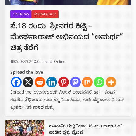
CINI NEWS
SANDALWOOD
ಸೆ.18 ರಂದು ಶ್ರೀನಗರ ಕಿಟ್ಟಿ –
ಮೇಘನಾರಾಜ್ ಅಭಿನಯದ “ಅಮರ್ಥ”
ಚಿತ್ರ ತೆರೆಗೆ
05/08/2026
Cinisuddi Online
Spread the love
Spread the loveಪಂಚರಂಗಿ ಫಿಲಂಸ್ ಲಾಂಛನದಲ್ಲಿ ಡಾ|| ಕನ್ಯಾನ
ಸದಾಶಿವ ಶೆಟ್ಟಿ ಹಾಗೂ ಗುರು ಹೆಗ್ಡೆ ನಿರ್ಮಸಿರುವ, ಗುರು ಹೆಗ್ಡೆ ಹಾಗೂ ವಿನಯ್
ಪ್ರೀತಮ್ ನಿರ್ದೇಶನದ ಮತ್ತು
ಬಾದಾಮಿಯಲ್ಲಿ “ಕರ್ಣಾಟಬಲಂ ಅಜೇಯಂ”
ಹಾಡಿದ ದೃಶ್ಯ ವೈಭವ