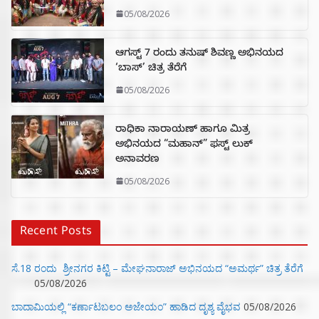
05/08/2026
ಆಗಸ್ಟ್ 7 ರಂದು ತನುಷ್ ಶಿವಣ್ಣ ಅಭಿನಯದ
‘ಬಾಸ್’ ಚಿತ್ರ ತೆರೆಗೆ
05/08/2026
ರಾಧಿಕಾ ನಾರಾಯಣ್ ಹಾಗೂ ಮಿತ್ರ
ಅಭಿನಯದ “ಮಹಾನ್” ಫಸ್ಟ್ ಲುಕ್
ಅನಾವರಣ
05/08/2026
Recent Posts
ಸೆ.18 ರಂದು ಶ್ರೀನಗರ ಕಿಟ್ಟಿ – ಮೇಘನಾರಾಜ್ ಅಭಿನಯದ “ಅಮರ್ಥ” ಚಿತ್ರ ತೆರೆಗೆ
05/08/2026
ಬಾದಾಮಿಯಲ್ಲಿ “ಕರ್ಣಾಟಬಲಂ ಅಜೇಯಂ” ಹಾಡಿದ ದೃಶ್ಯ ವೈಭವ
05/08/2026