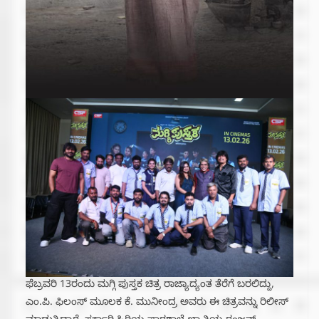
ಫೆಬ್ರವರಿ 13ರಂದು ಮಗ್ಗಿ ಪುಸ್ತಕ ಚಿತ್ರ ರಾಜ್ಯಾದ್ಯಂತ ತೆರೆಗೆ ಬರಲಿದ್ದು,
ಎಂ.ಪಿ. ಫಿಲಂಸ್ ಮೂಲಕ ಕೆ. ಮುನೀಂದ್ರ ಅವರು ಈ ಚಿತ್ರವನ್ನು ರಿಲೀಸ್