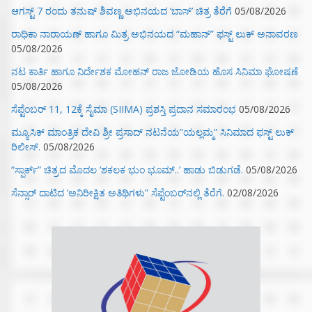
ಆಗಸ್ಟ್ 7 ರಂದು ತನುಷ್ ಶಿವಣ್ಣ ಅಭಿನಯದ ‘ಬಾಸ್’ ಚಿತ್ರ ತೆರೆಗೆ
05/08/2026
ರಾಧಿಕಾ ನಾರಾಯಣ್ ಹಾಗೂ ಮಿತ್ರ ಅಭಿನಯದ “ಮಹಾನ್” ಫಸ್ಟ್ ಲುಕ್ ಅನಾವರಣ
05/08/2026
ನಟ ಕಾರ್ತಿ ಹಾಗೂ ನಿರ್ದೇಶಕ ಮೋಹನ್ ರಾಜ ಜೋಡಿಯ ಹೊಸ ಸಿನಿಮಾ ಘೋಷಣೆ
05/08/2026
ಸೆಪ್ಟೆಂಬರ್ 11, 12ಕ್ಕೆ ಸೈಮಾ (SIIMA) ಪ್ರಶಸ್ತಿ ಪ್ರದಾನ ಸಮಾರಂಭ
05/08/2026
ಮ್ಯೂಸಿಕ್‌ ಮಾಂತ್ರಿಕ ದೇವಿ ಶ್ರೀ ಪ್ರಸಾದ್ ನಟನೆಯ”ಯಲ್ಲಮ್ಮ” ಸಿನಿಮಾದ ಫಸ್ಟ್‌ ಲುಕ್‌
ರಿಲೀಸ್.
05/08/2026
“ಸ್ಪಾರ್ಕ್” ಚಿತ್ರದ ಮೊದಲ‌ ‘ಶಕಲಕ ಭುಂ‌ ಭೂಮ್..’ ಹಾಡು ಬಿಡುಗಡೆ.
05/08/2026
ಸೆನ್ಸಾರ್ ದಾಟಿದ ‘ಅನಿರೀಕ್ಷಿತ ಅತಿಥಿಗಳು” ಸೆಪ್ಟೆಂಬರ್‌ನಲ್ಲಿ ತೆರೆಗೆ.
02/08/2026