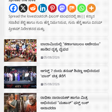
Spread the loveಪಂಚರಂಗಿ ಫಿಲಂಸ್ ಲಾಂಛನದಲ್ಲಿ ಡಾ|| ಕನ್ಯಾನ
ಸದಾಶಿವ ಶೆಟ್ಟಿ ಹಾಗೂ ಗುರು ಹೆಗ್ಡೆ ನಿರ್ಮಸಿರುವ, ಗುರು ಹೆಗ್ಡೆ ಹಾಗೂ ವಿನಯ್
ಪ್ರೀತಮ್ ನಿರ್ದೇಶನದ ಮತ್ತು
ಬಾದಾಮಿಯಲ್ಲಿ “ಕರ್ಣಾಟಬಲಂ ಅಜೇಯಂ”
ಹಾಡಿದ ದೃಶ್ಯ ವೈಭವ
05/08/2026
ಆಗಸ್ಟ್ 7 ರಂದು ತನುಷ್ ಶಿವಣ್ಣ ಅಭಿನಯದ
‘ಬಾಸ್’ ಚಿತ್ರ ತೆರೆಗೆ
05/08/2026
ರಾಧಿಕಾ ನಾರಾಯಣ್ ಹಾಗೂ ಮಿತ್ರ
ಅಭಿನಯದ “ಮಹಾನ್” ಫಸ್ಟ್ ಲುಕ್
ಅನಾವರಣ