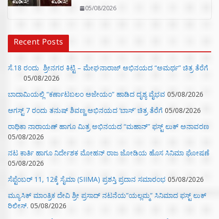
05/08/2026
Recent Posts
ಸೆ.18 ರಂದು ಶ್ರೀನಗರ ಕಿಟ್ಟಿ – ಮೇಘನಾರಾಜ್ ಅಭಿನಯದ “ಅಮರ್ಥ” ಚಿತ್ರ ತೆರೆಗೆ
05/08/2026
ಬಾದಾಮಿಯಲ್ಲಿ “ಕರ್ಣಾಟಬಲಂ ಅಜೇಯಂ” ಹಾಡಿದ ದೃಶ್ಯ ವೈಭವ
05/08/2026
ಆಗಸ್ಟ್ 7 ರಂದು ತನುಷ್ ಶಿವಣ್ಣ ಅಭಿನಯದ ‘ಬಾಸ್’ ಚಿತ್ರ ತೆರೆಗೆ
05/08/2026
ರಾಧಿಕಾ ನಾರಾಯಣ್ ಹಾಗೂ ಮಿತ್ರ ಅಭಿನಯದ “ಮಹಾನ್” ಫಸ್ಟ್ ಲುಕ್ ಅನಾವರಣ
05/08/2026
ನಟ ಕಾರ್ತಿ ಹಾಗೂ ನಿರ್ದೇಶಕ ಮೋಹನ್ ರಾಜ ಜೋಡಿಯ ಹೊಸ ಸಿನಿಮಾ ಘೋಷಣೆ
05/08/2026
ಸೆಪ್ಟೆಂಬರ್ 11, 12ಕ್ಕೆ ಸೈಮಾ (SIIMA) ಪ್ರಶಸ್ತಿ ಪ್ರದಾನ ಸಮಾರಂಭ
05/08/2026
ಮ್ಯೂಸಿಕ್‌ ಮಾಂತ್ರಿಕ ದೇವಿ ಶ್ರೀ ಪ್ರಸಾದ್ ನಟನೆಯ”ಯಲ್ಲಮ್ಮ” ಸಿನಿಮಾದ ಫಸ್ಟ್‌ ಲುಕ್‌
ರಿಲೀಸ್.
05/08/2026