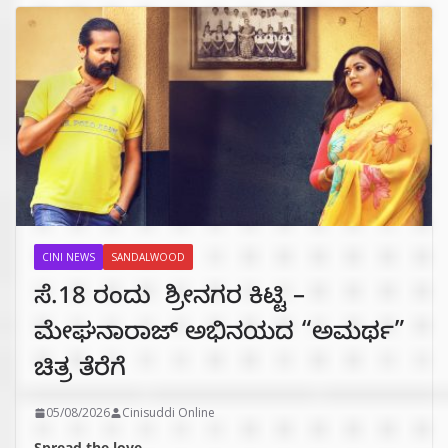
CINI NEWS
SANDALWOOD
ಸೆ.18 ರಂದು ಶ್ರೀನಗರ ಕಿಟ್ಟಿ –
ಮೇಘನಾರಾಜ್ ಅಭಿನಯದ “ಅಮರ್ಥ”
ಚಿತ್ರ ತೆರೆಗೆ
05/08/2026
Cinisuddi Online
Spread the love