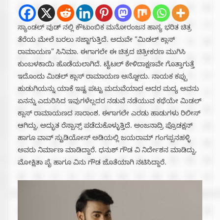
ಸ್ಯಾಂಡಲ್ ವುಡ್ ನಲ್ಲಿ ಕೌಟುಂಬಿಕ ಮನೋರಂಜನ ಹಾಸ್ಯ ಭರಿತ ಚಿತ್ರ
ತೆರೆಯ ಮೇಲೆ ಬರಲು ಸಜ್ಜಾಗುತ್ತಿದೆ. ಅದುವೇ “ಮಿಡಲ್ ಕ್ಲಾಸ್
ರಾಮಾಯಣ” ಸಿನಿಮಾ. ಈಗಾಗಲೇ ಈ ಚಿತ್ರದ ಚಿತ್ರೀಕರಣ ಮುಗಿಸಿ
ಕುಂಬಳಕಾಯಿ ಹೊಡೆಯಲಾಗಿದೆ. ಟೈಟಲ್ ಕೇಳಿದಾಕ್ಷಣವೇ ಗೊತ್ತಾಗುತ್ತೆ
ಇದೊಂದು ಮಿಡಲ್ ಕ್ಲಾಸ್ ರಾಮಾಯಣ ಅನ್ನೋದು. ನಾಯಕ ಕಪ್ಪು
ಹುಡುಗಿಯನ್ನು ಯಾಕೆ ಇಷ್ಟ ಪಟ್ಟು ಮದುವೆಯಾದ ಅದರ ಮದ್ಯ ಅವನು
ಏನನ್ನು ಎದುರಿಸಿದ ಇವುಗಳೆಲ್ಲದರ ನಡುವೆ ನಡೆಯುವ ಕಥೆಯೇ ಮಿಡಲ್
ಕ್ಲಾಸ್ ರಾಮಾಯಣದ ಸಾರಾಂಶ. ಈಗಾಗಲೇ ಎರಡು ಹಾಡುಗಳು ರಿಲೀಸ್
ಆಗಿದ್ದು, ಅದ್ಭುತ ರೆಸ್ಪಾನ್ಸ್ ಪಡೆದುಕೊಳ್ಳುತ್ತಿದೆ. ಅಂಜನಾದ್ರಿ ಪ್ರೊಡಕ್ಷನ್
ಹಾಗೂ ವಾವ್ ಸ್ಟುಡಿಯೋಸ್ ಅಡಿಯಲ್ಲಿ ಜಯರಾಮ್ ಗಂಗಪ್ಪನಹಳ್ಳಿ
ಅವರು ನಿರ್ಮಾಣ ಮಾಡಿದ್ದಾರೆ. ಧನುಶ್ ಗೌಡ ವಿ ನಿರ್ದೇಶನ ಮಾಡಿದ್ದು,
ಮೋಕ್ಷಿತಾ ಪೈ ಹಾಗೂ ವಿನು ಗೌಡ ಜೊತೆಯಾಗಿ ನಟಿಸಿದ್ದಾರೆ.