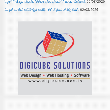
“ಸ್ಪಾರ್ಕ್” ಚಿತ್ರದ ಮೊದಲ‌ ‘ಶಕಲಕ ಭುಂ‌ ಭೂಮ್..’ ಹಾಡು ಬಿಡುಗಡೆ.
05/08/2026
ಸೆನ್ಸಾರ್ ದಾಟಿದ ‘ಅನಿರೀಕ್ಷಿತ ಅತಿಥಿಗಳು” ಸೆಪ್ಟೆಂಬರ್‌ನಲ್ಲಿ ತೆರೆಗೆ.
02/08/2026