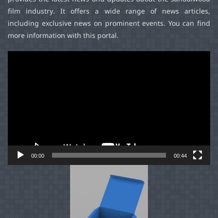
provides the latest news and updates about the sandalwood
film industry. It offers a wide range of news articles,
including exclusive news on prominent events. You can find
more information with this portal.
Video
Player
00:00
00:44