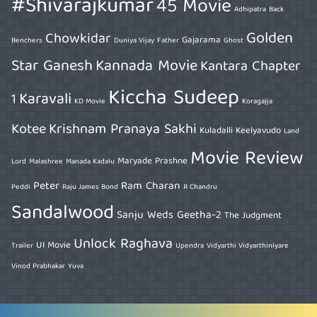
#Shivarajkumar
45 Movie
Adhipatra
Back
Golden
Chowkidar
Gajarama
Benchers
Duniya Vijay
Father
Ghost
Star Ganesh
Kannada Movie
Kantara Chapter
Kiccha Sudeep
Karavali
1
KD Movie
Koragajja
Kotee
Krishnam Pranaya Sakhi
Kuladalli Keelyavudo
Land
Movie Review
Maryade Prashne
Lord
Malashree
Manada Kadalu
Peter
Ram Charan
Peddi
Raju James Bond
R Chandru
Sandalwood
Sanju Weds Geetha-2
The Judgment
Unlock Raghava
UI Movie
Trailer
Upendra
Vidyarthi Vidyarthiniyare
Vinod Prabhakar
Yuva