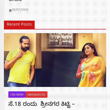
ರೀಲಿಸ್
28/07/2026
Recent Posts
CINI NEWS
SANDALWOOD
ಸೆ.18 ರಂದು ಶ್ರೀನಗರ ಕಿಟ್ಟಿ –