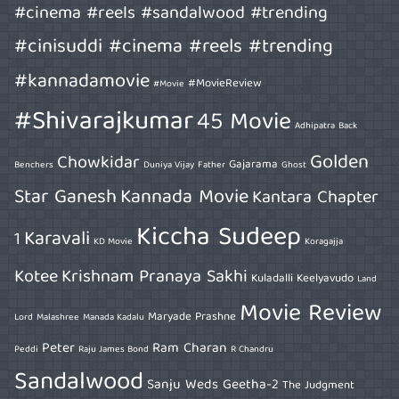
#cinema #reels #sandalwood #trending
#cinisuddi #cinema #reels #trending
#kannadamovie
#MovieReview
#Movie
#Shivarajkumar
45 Movie
Adhipatra
Back
Golden
Chowkidar
Gajarama
Benchers
Duniya Vijay
Father
Ghost
Star Ganesh
Kannada Movie
Kantara Chapter
Kiccha Sudeep
Karavali
1
KD Movie
Koragajja
Kotee
Krishnam Pranaya Sakhi
Kuladalli Keelyavudo
Land
Movie Review
Maryade Prashne
Lord
Malashree
Manada Kadalu
Peter
Ram Charan
Peddi
Raju James Bond
R Chandru
Sandalwood
Sanju Weds Geetha-2
The Judgment