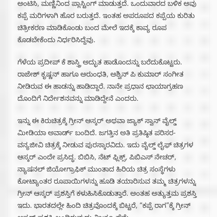
ಅಂಟಿಸಿ, ಮಣ್ಣಿನಿಂದ ಪ್ಲಾಸ್ಟಿಂಗ್ ಮಾಡುತ್ತದೆ. ಒಂದುವಾರದ ಬಳಿಕ ಅವು
ಕಪ್ಪೆ ಮರಿಗಳಾಗಿ ಹೊರ ಬರುತ್ತದೆ. ಇಂತಹ ಅಪರೂಪದ ಕಪ್ಪೆಯ ಕುರಿತು
ಚಿತ್ರೀಕರಣ ಮಾಡಿಕೊಂಡು ಬಂದ ಮೇಲೆ ಇದಕ್ಕೆ ಕಾವ್ಯ ರೂಪ
ಕೊಡಬೇಕೆಂದು ನಿರ್ಧರಿಸಿದ್ದೆವು.
ಗೆಳೆಯ ಪ್ರದೀಪ್ ಕೆ ಶಾಸ್ತ್ರಿ ಅದ್ಭುತ ಹಾಡೊಂದನ್ನು ಬರೆದುಕೊಟ್ಟರು.
ರಾಜೇಶ್ ಕೃಷ್ಣನ್ ಹಾಗೂ ಅರುಂಧತಿ, ಅಶ್ವಿನ್ ಪಿ ಕುಮಾರ್ ಸಂಗೀತ
ನೀಡಿರುವ ಈ ಹಾಡನ್ನು ಹಾಡಿದ್ದಾರೆ. ನಾನೇ ಪ್ರಧಾನ ಛಾಯಾಗ್ರಹಣ
ದೊಂದಿಗೆ ನಿರ್ದೇಶನವನ್ನು ಮಾಡಿದ್ದೇನೆ ಎಂದರು.
ಇನ್ನು ಈ ಕಿರುಚಿತ್ರಕ್ಕೆ ಗ್ರೀನ್ ಆಸ್ಕರ್ ಅಥವಾ ಜ್ಯಾಕ್ ಸ್ವಾನ್ ವೈಲ್ಡ್
ಮೀಡಿಯಾ ಅವಾರ್ಡ್ ಬಂದಿದೆ. ಜಗತ್ತಿನ ಅತಿ ಪ್ರತಿಷ್ಠಿತ ಪರಿಸರ-
ವನ್ಯಜೀವಿ ಚಿತ್ರಕ್ಕೆ ನೀಡುವ ಪುರಸ್ಕಾರವಿದು. ಇದು ವೈಲ್ಡ್ ಲೈಫ್ ಚಿತ್ರಗಳ
ಆಸ್ಕರ್ ಎಂದೇ ಪ್ರಸಿದ್ಧ. ಬಿಬಿಸಿ, ನೆಟ್ ಫ್ಲಿಕ್ಸ್, ಪಿಬಿಎಸ್ ನೇಚರ್,
ನ್ಯಾಷನಲ್ ಜಿಯೋಗ್ರಾಫಿಕ್ ಮುಂತಾದ ಹಿರಿಯ ಚಿತ್ರ ಸಂಸ್ಥೆಗಳು
ಕೋಟ್ಯಾಂತರ ರೂಪಾಯಿಗಳನ್ನು ಹೂಡಿ ತಯಾರಿಸುವ ತಮ್ಮ ಚಿತ್ರಗಳನ್ನು
ಗ್ರೀನ್ ಆಸ್ಕರ್ ಪ್ರಶಸ್ತಿಗೆ ಕಳುಹಿಸಿಕೊಡುತ್ತಾರೆ. ಅಂತಹ ಅತ್ಯುತ್ತಮ ಪ್ರಶಸ್ತಿ
ಇದು. ಭಾರತದಲ್ಲೇ ಹಿಂದಿ ಚಿತ್ರವೊಂದಕ್ಕೆ ಬಿಟ್ಟರೆ, “ಕಪ್ಪೆ ರಾಗ”ಕ್ಕೆ ಗ್ರೀನ್