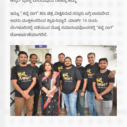
ಆಸ್ಕರ್ ಪ್ರಶಸ್ತಿ ಬಂದಿರುವುದು ನಿಜಕ್ಕೂ ಹೆಮ್ಮೆ.
ಇನ್ನೂ ” ಕಪ್ಪೆ ರಾಗ” ಕಿರು ಚಿತ್ರ ವೀಕ್ಷಿಸಿರುವ ಸದ್ಗುರು ಜಗ್ಗಿ ವಾಸುದೇವ
ಅವರು ಮುಕ್ತಕಂಠದಿಂದ ಶ್ಲಾಘಿಸಿದ್ದಾರೆ. ಮಾರ್ಚ್ 16 ರಂದು
ಬೆಂಗಳೂರಿನಲ್ಲಿ ನಡೆಯುವ ದೊಡ್ಡ ಸಮಾರಂಭವೊಂದರಲ್ಲಿ “ಕಪ್ಪೆ ರಾಗ”
ಲೋಕಾರ್ಪಣೆಯಾಗಲಿದೆ.