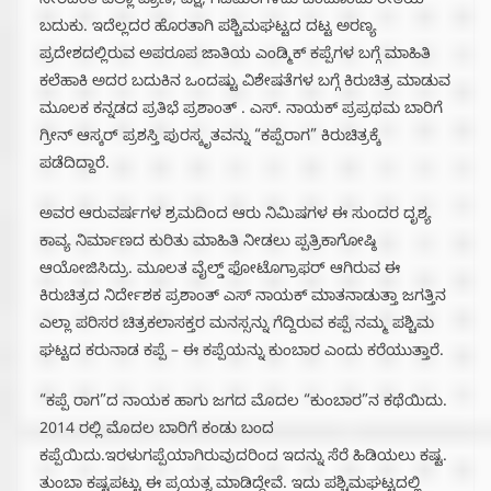
ಸೇರಿದಂತೆ ಎಲ್ಲಾ ಪ್ರಾಣಿ, ಪಕ್ಷಿ, ಗಿಡಮರಗಳಿದು ಒಂದೊಂದು ರೀತಿಯ
ಬದುಕು. ಇದೆಲ್ಲದರ ಹೊರತಾಗಿ ಪಶ್ಚಿಮಘಟ್ಟದ ದಟ್ಟ ಅರಣ್ಯ
ಪ್ರದೇಶದಲ್ಲಿರುವ ಅಪರೂಪ ಜಾತಿಯ ಎಂಡ್ಮಿಕ್ ಕಪ್ಪೆಗಳ ಬಗ್ಗೆ ಮಾಹಿತಿ
ಕಲೆಹಾಕಿ ಅದರ ಬದುಕಿನ ಒಂದಷ್ಟು ವಿಶೇಷತೆಗಳ ಬಗ್ಗೆ ಕಿರುಚಿತ್ರ ಮಾಡುವ
ಮೂಲಕ ಕನ್ನಡದ ಪ್ರತಿಭೆ ಪ್ರಶಾಂತ್ . ಎಸ್. ನಾಯಕ್ ಪ್ರಪ್ರಥಮ ಬಾರಿಗೆ
ಗ್ರೀನ್ ಆಸ್ಕರ್ ಪ್ರಶಸ್ತಿ ಪುರಸ್ಕೃತವನ್ನು “ಕಪ್ಪೆರಾಗ” ಕಿರುಚಿತ್ರಕ್ಕೆ
ಪಡೆದಿದ್ದಾರೆ.
ಅವರ ಆರುವರ್ಷಗಳ ಶ್ರಮದಿಂದ ಆರು ನಿಮಿಷಗಳ ಈ ಸುಂದರ ದೃಶ್ಯ
ಕಾವ್ಯ ನಿರ್ಮಾಣದ ಕುರಿತು ಮಾಹಿತಿ ನೀಡಲು ಪ್ಪತ್ರಿಕಾಗೋಷ್ಠಿ
ಆಯೋಜಿಸಿದ್ರು. ಮೂಲತ ವೈಲ್ಡ್ ಫೋಟೊಗ್ರಾಫರ್ ಆಗಿರುವ ಈ
ಕಿರುಚಿತ್ರದ ನಿರ್ದೇಶಕ ಪ್ರಶಾಂತ್ ಎಸ್ ನಾಯಕ್ ಮಾತನಾಡುತ್ತಾ ಜಗತ್ತಿನ
ಎಲ್ಲಾ ಪರಿಸರ ಚಿತ್ರಕಲಾಸಕ್ತರ ಮನಸ್ಸನ್ನು ಗೆದ್ದಿರುವ ಕಪ್ಪೆ ನಮ್ಮ ಪಶ್ಚಿಮ
ಘಟ್ಟದ ಕರುನಾಡ ಕಪ್ಪೆ – ಈ ಕಪ್ಪೆಯನ್ನು ಕುಂಬಾರ ಎಂದು ಕರೆಯುತ್ತಾರೆ.
“ಕಪ್ಪೆ ರಾಗ”ದ ನಾಯಕ ಹಾಗು ಜಗದ ಮೊದಲ “ಕುಂಬಾರ”ನ ಕಥೆಯಿದು.
2014 ರಲ್ಲಿ ಮೊದಲ ಬಾರಿಗೆ ಕಂಡು ಬಂದ
ಕಪ್ಪೆಯಿದು.ಇರಳುಗಪ್ಪೆಯಾಗಿರುವುದರಿಂದ ಇದನ್ನು ಸೆರೆ ಹಿಡಿಯಲು ಕಷ್ಟ.
ತುಂಬಾ ಕಷ್ಟಪಟ್ಟು ಈ ಪ್ರಯತ್ನ ಮಾಡಿದ್ದೇವೆ. ಇದು ಪಶ್ಚಿಮಘಟ್ಟದಲ್ಲಿ