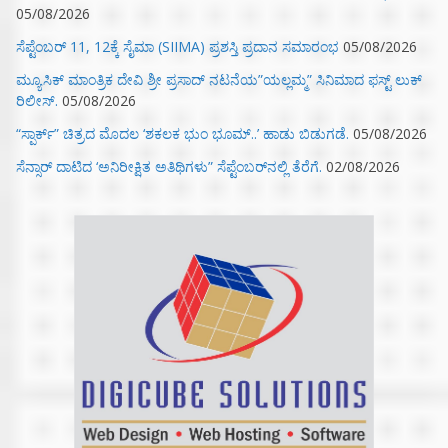
05/08/2026
ಸೆಪ್ಟೆಂಬರ್ 11, 12ಕ್ಕೆ ಸೈಮಾ (SIIMA) ಪ್ರಶಸ್ತಿ ಪ್ರದಾನ ಸಮಾರಂಭ
05/08/2026
ಮ್ಯೂಸಿಕ್‌ ಮಾಂತ್ರಿಕ ದೇವಿ ಶ್ರೀ ಪ್ರಸಾದ್ ನಟನೆಯ”ಯಲ್ಲಮ್ಮ” ಸಿನಿಮಾದ ಫಸ್ಟ್‌ ಲುಕ್‌
ರಿಲೀಸ್.
05/08/2026
“ಸ್ಪಾರ್ಕ್” ಚಿತ್ರದ ಮೊದಲ‌ ‘ಶಕಲಕ ಭುಂ‌ ಭೂಮ್..’ ಹಾಡು ಬಿಡುಗಡೆ.
05/08/2026
ಸೆನ್ಸಾರ್ ದಾಟಿದ ‘ಅನಿರೀಕ್ಷಿತ ಅತಿಥಿಗಳು” ಸೆಪ್ಟೆಂಬರ್‌ನಲ್ಲಿ ತೆರೆಗೆ.
02/08/2026