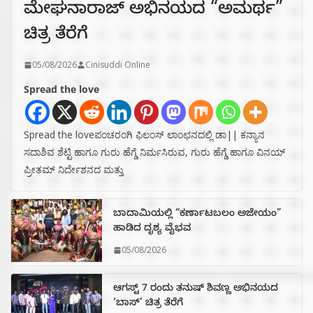
ಮೇಘನಾರಾಜ್ ಅಭಿನಯದ “ಅಮರ್ಥ”
ಚಿತ್ರ ತೆರೆಗೆ
05/08/2026
Cinisuddi Online
Spread the love
Spread the loveಪಂಚರಂಗಿ ಫಿಲಂಸ್ ಲಾಂಛನದಲ್ಲಿ ಡಾ|| ಕನ್ಯಾನ
ಸದಾಶಿವ ಶೆಟ್ಟಿ ಹಾಗೂ ಗುರು ಹೆಗ್ಡೆ ನಿರ್ಮಸಿರುವ, ಗುರು ಹೆಗ್ಡೆ ಹಾಗೂ ವಿನಯ್
ಪ್ರೀತಮ್ ನಿರ್ದೇಶನದ ಮತ್ತು
ಬಾದಾಮಿಯಲ್ಲಿ “ಕರ್ಣಾಟಬಲಂ ಅಜೇಯಂ”
ಹಾಡಿದ ದೃಶ್ಯ ವೈಭವ
05/08/2026
ಆಗಸ್ಟ್ 7 ರಂದು ತನುಷ್ ಶಿವಣ್ಣ ಅಭಿನಯದ
‘ಬಾಸ್’ ಚಿತ್ರ ತೆರೆಗೆ