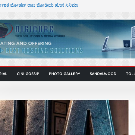
ಾಗೂ ಮಿತ್ರ ಅಭಿನಯದ “ಮಹಾನ್” ಫಸ್ಟ್ ಲುಕ್
ಿರ್ದೇಶಕ ಮೋಹನ್ ರಾಜ ಜೋಡಿಯ ಹೊಸ ಸಿನಿಮಾ
ರ ಕಿಟ್ಟಿ – ಮೇಘನಾರಾಜ್ ಅಭಿನಯದ “ಅಮರ್ಥ” ಚಿತ್ರ
ಣಾಟಬಲಂ ಅಜೇಯಂ” ಹಾಡಿದ ದೃಶ್ಯ ವೈಭವ
 ಶಿವಣ್ಣ ಅಭಿನಯದ ‘ಬಾಸ್’ ಚಿತ್ರ ತೆರೆಗೆ
RIAL
CINI GOSSIP
PHOTO GALLERY
SANDALWOOD
TOL