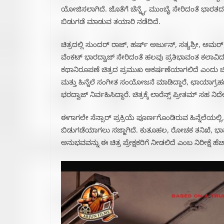
ಯೋಜಿಸಲಾಗಿದೆ. ಜೊತೆಗೆ ಚೆನ್ನೈ, ಮುಂಬೈ ಸೇರಿದಂತೆ ಭಾರತದ
ಬಿಡುಗಡೆ ಮಾಡುವ ತಯಾರಿ ನಡೆದಿದೆ.
ಚಿತ್ರದಲ್ಲಿ ಸುಂದರ್ ರಾಜ್, ಹರ್ಷ್ ಅರ್ಜುನ್, ಸತ್ಯಶ್ರೀ, ಅ
ವೆಂಕಟ್ ಭಾರದ್ವಾಜ್ ಸೇರಿದಂತೆ ಹಲವು ಪ್ರತಿಭಾವಂತ ಕಲಾವಿದರು
ಕಥಾನಿರೂಪಣೆ ಚಿತ್ರದ ಪ್ರಮುಖ ಆಕರ್ಷಣೆಯಾಗಲಿದೆ ಎಂದು ಚಿತ್
ಮತ್ತು ಹಿನ್ನೆಲೆ ಸಂಗೀತ ಸಂಯೋಜನೆ ಮಾಡಿದ್ದಾರೆ, ಛಾಯಾಗ್ರ
ಭರದ್ವಾಜ್ ನಿರ್ವಹಿಸಿದ್ದಾರೆ. ಚಿತ್ರಕ್ಕೆ ಲಾರೆನ್ಸ್ ಪ್ರೀತಮ್ ಸಹ ನಿರ
ಈಗಾಗಲೇ ಸೆನ್ಸಾರ್ ಪ್ರಕ್ರಿಯೆ ಪೂರ್ಣಗೊಂಡಿರುವ ಹಿನ್ನೆಲೆಯಲ್ಲಿ
ಬಿಡುಗಡೆಯಾಗಲು ಸಜ್ಜಾಗಿದೆ. ಕುತೂಹಲ, ರೋಚಕ ತನಿಖೆ, ಭಾವನ
ಅನುಭವವನ್ನು ಈ ಚಿತ್ರ ಪ್ರೇಕ್ಷಕರಿಗೆ ನೀಡಲಿದೆ ಎಂಬ ನಿರೀಕ್ಷೆ ಹೆಚ್ಚ