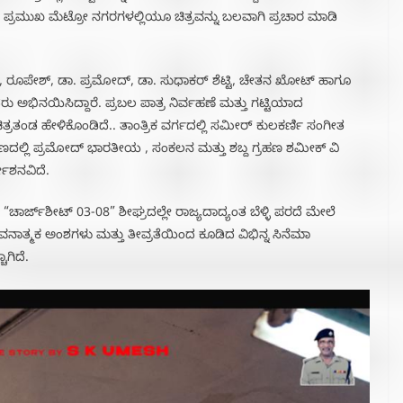
 ಪ್ರಮುಖ ಮೆಟ್ರೋ ನಗರಗಳಲ್ಲಿಯೂ ಚಿತ್ರವನ್ನು ಬಲವಾಗಿ ಪ್ರಚಾರ ಮಾಡಿ
ಮರ್, ರೂಪೇಶ್, ಡಾ. ಪ್ರಮೋದ್, ಡಾ. ಸುಧಾಕರ್ ಶೆಟ್ಟಿ, ಚೇತನ ಖೋಟ್ ಹಾಗೂ
 ಅಭಿನಯಿಸಿದ್ದಾರೆ. ಪ್ರಬಲ ಪಾತ್ರ ನಿರ್ವಹಣೆ ಮತ್ತು ಗಟ್ಟಿಯಾದ
ರತಂಡ ಹೇಳಿಕೊಂಡಿದೆ.. ತಾಂತ್ರಿಕ ವರ್ಗದಲ್ಲಿ ಸಮೀರ್ ಕುಲಕರ್ಣಿ ಸಂಗೀತ
ಹಣದಲ್ಲಿ ಪ್ರಮೋದ್ ಭಾರತೀಯ , ಸಂಕಲನ ಮತ್ತು ಶಬ್ದ ಗ್ರಹಣ ಶಮೀಕ್ ವಿ
್ದೇಶನವಿದೆ.
, “ಚಾರ್ಜ್‌ಶೀಟ್ 03-08” ಶೀಘ್ರದಲ್ಲೇ ರಾಜ್ಯದಾದ್ಯಂತ ಬೆಳ್ಳಿ ಪರದೆ ಮೇಲೆ
ಾತ್ಮಕ ಅಂಶಗಳು ಮತ್ತು ತೀವ್ರತೆಯಿಂದ ಕೂಡಿದ ವಿಭಿನ್ನ ಸಿನೆಮಾ
ಾಗಿದೆ.