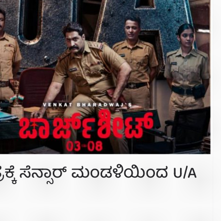
್ರಕ್ಕೆ ಸೆನ್ಸಾರ್ ಮಂಡಳಿಯಿಂದ U/A