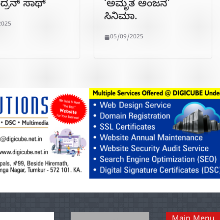
ದ್ರನ್ ಸಾಥ್
‘ಅಮೃತ ಅಂಜನ’
ಸಿನಿಮಾ.
2025
05/09/2025
Main Menu