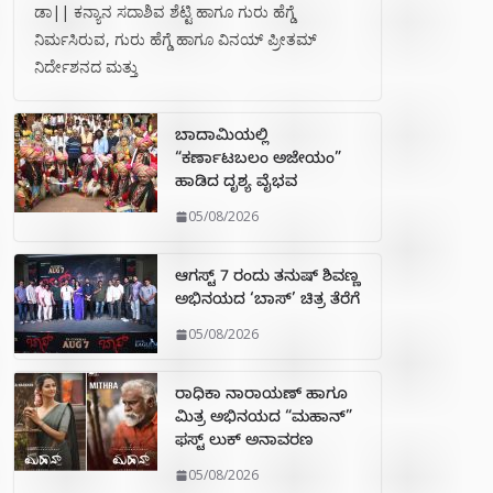
ಡಾ|| ಕನ್ಯಾನ ಸದಾಶಿವ ಶೆಟ್ಟಿ ಹಾಗೂ ಗುರು ಹೆಗ್ಡೆ
ನಿರ್ಮಸಿರುವ, ಗುರು ಹೆಗ್ಡೆ ಹಾಗೂ ವಿನಯ್ ಪ್ರೀತಮ್
ನಿರ್ದೇಶನದ ಮತ್ತು
ಬಾದಾಮಿಯಲ್ಲಿ
“ಕರ್ಣಾಟಬಲಂ ಅಜೇಯಂ”
ಹಾಡಿದ ದೃಶ್ಯ ವೈಭವ
05/08/2026
ಆಗಸ್ಟ್ 7 ರಂದು ತನುಷ್ ಶಿವಣ್ಣ
ಅಭಿನಯದ ‘ಬಾಸ್’ ಚಿತ್ರ ತೆರೆಗೆ
05/08/2026
ರಾಧಿಕಾ ನಾರಾಯಣ್ ಹಾಗೂ
ಮಿತ್ರ ಅಭಿನಯದ “ಮಹಾನ್”
ಫಸ್ಟ್ ಲುಕ್ ಅನಾವರಣ
05/08/2026