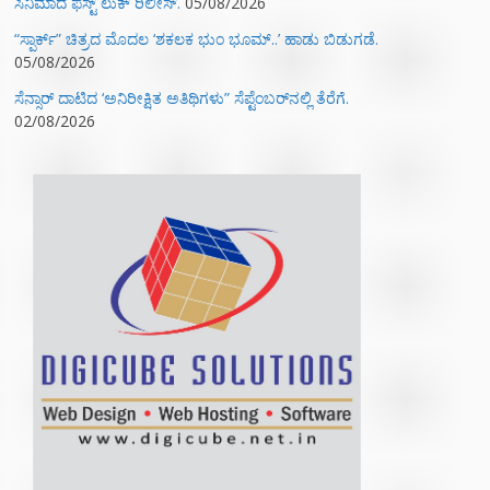
ಸಿನಿಮಾದ ಫಸ್ಟ್‌ ಲುಕ್‌ ರಿಲೀಸ್.
05/08/2026
“ಸ್ಪಾರ್ಕ್” ಚಿತ್ರದ ಮೊದಲ‌ ‘ಶಕಲಕ ಭುಂ‌ ಭೂಮ್..’ ಹಾಡು ಬಿಡುಗಡೆ.
05/08/2026
ಸೆನ್ಸಾರ್ ದಾಟಿದ ‘ಅನಿರೀಕ್ಷಿತ ಅತಿಥಿಗಳು” ಸೆಪ್ಟೆಂಬರ್‌ನಲ್ಲಿ ತೆರೆಗೆ.
02/08/2026