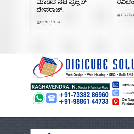
ಮಾಡಿದ ನಟ ಪ್ರಜ್ವಲ್
ರವಿಚಂ
ದೇವರಾಜ್.
24/06/
01/02/2024