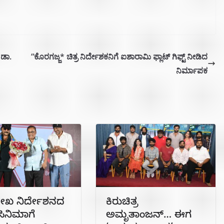
 ಡಾ.
“ಕೊರಗಜ್ಜ* ಚಿತ್ರ ನಿರ್ದೇಶಕನಿಗೆ ಐಶಾರಾಮಿ ಫ್ಲಾಟ್ ಗಿಫ್ಟ್ ನೀಡಿದ
ನಿರ್ಮಾಪಕ
ೇಖ ನಿರ್ದೇಶನದ
ಕಿರುಚಿತ್ರ
ಸಿನಿಮಾಗೆ
ಅಮೃತಾಂಜನ್… ಈಗ