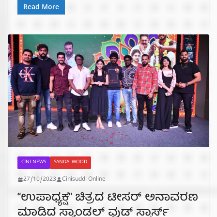
Read More
CINI NEWS
SANDALWOOD
27/10/2023
Cinisuddi Online
“ಉಪಾಧ್ಯಕ್ಷ” ಚಿತ್ರದ ಟೀಸರ್ ಅನಾವರಣ
ಮಾಡಿದ ಸ್ಯಾಂಡಲ್ ವುಡ್ ಸ್ಟಾರ್ಸ್