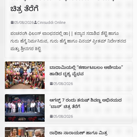
ಚಿತ್ರ ತೆರೆಗೆ
05/08/2026
Cinisuddi Online
ಪಂಚರಂಗಿ ಫಿಲಂಸ್ ಲಾಂಛನದಲ್ಲಿ ಡಾ|| ಕನ್ಯಾನ ಸದಾಶಿವ ಶೆಟ್ಟಿ ಹಾಗೂ
ಗುರು ಹೆಗ್ಡೆ ನಿರ್ಮಸಿರುವ, ಗುರು ಹೆಗ್ಡೆ ಹಾಗೂ ವಿನಯ್ ಪ್ರೀತಮ್ ನಿರ್ದೇಶನದ
ಮತ್ತು ಶ್ರೀನಗರ ಕಿಟ್ಟಿ
ಬಾದಾಮಿಯಲ್ಲಿ “ಕರ್ಣಾಟಬಲಂ ಅಜೇಯಂ”
ಹಾಡಿದ ದೃಶ್ಯ ವೈಭವ
05/08/2026
ಆಗಸ್ಟ್ 7 ರಂದು ತನುಷ್ ಶಿವಣ್ಣ ಅಭಿನಯದ
‘ಬಾಸ್’ ಚಿತ್ರ ತೆರೆಗೆ
05/08/2026
ರಾಧಿಕಾ ನಾರಾಯಣ್ ಹಾಗೂ ಮಿತ್ರ