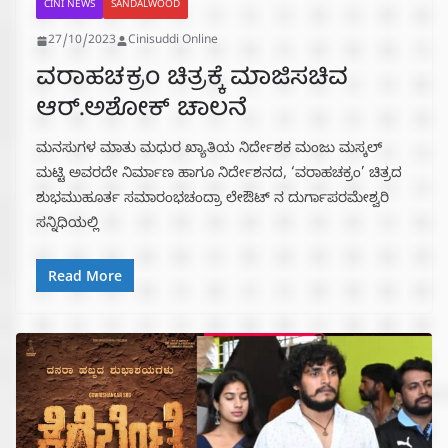
CINI NEWS
SANDALWOOD
27/10/2023
Cinisuddi Online
ವರಾಹಚಕ್ರಂ ಚಿತ್ರಕ್ಕೆ ಮಾಜಿಸಚಿವ
ಆರ್.ಅಶೋಕ್ ಚಾಲನೆ
ಮನಸುಗಳ ಮಾತು ಮಧುರ ಖ್ಯಾತಿಯ ನಿರ್ದೇಶಕ ಮಂಜು ಮಸ್ಕಲ್
ಮಟ್ಟಿ ಅವರದೇ ನಿರ್ಮಾಣ ಹಾಗೂ ನಿರ್ದೇಶನದ, ‘ವರಾಹಚಕ್ರಂ’ ಚಿತ್ರದ
ಶುಭಮುಹೂರ್ತ ಸಮಾರಂಭಚಂದ್ರಾ ಲೇಔಟ್ ನ ದುರ್ಗಾಪರಮೇಶ್ವರಿ
ಸನ್ನಿಧಿಯಲ್ಲಿ
Read More