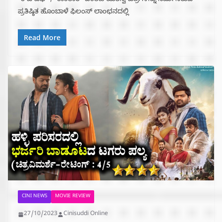
“ಕೆ ಜಿ ಎಫ್”, “ಕಾಂತಾರ” ದಂತಹ ಯಶಸ್ವಿ ಚಿತ್ರಗಳನ್ನು ನಿರ್ಮಿಸಿರುವ
ಪ್ರತಿಷ್ಠಿತ ಹೊಂಬಾಳೆ ಫಿಲಂಸ್ ಲಾಂಛನದಲ್ಲಿ
Read More
CINI NEWS
MOVIE REVIEW
27/10/2023
Cinisuddi Online