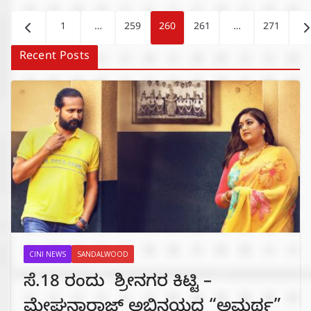
Posts
1
…
259
260
261
…
271
pagination
Recent Posts
CINI NEWS
SANDALWOOD
ಸೆ.18 ರಂದು ಶ್ರೀನಗರ ಕಿಟ್ಟಿ –
ಮೇಘನಾರಾಜ್ ಅಭಿನಯದ “ಅಮರ್ಥ”