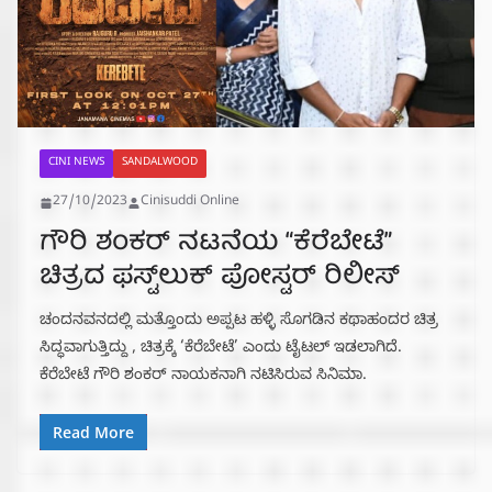
CINI NEWS
SANDALWOOD
27/10/2023
Cinisuddi Online
ಗೌರಿ ಶಂಕರ್ ನಟನೆಯ “ಕೆರೆಬೇಟೆ”
ಚಿತ್ರದ ಫಸ್ಟ್‌ಲುಕ್ ಪೋಸ್ಟರ್ ರಿಲೀಸ್
ಚಂದನವನದಲ್ಲಿ ಮತ್ತೊಂದು ಅಪ್ಪಟ ಹಳ್ಳಿ ಸೊಗಡಿನ ಕಥಾಹಂದರ ಚಿತ್ರ
ಸಿದ್ಧವಾಗುತ್ತಿದ್ದು , ಚಿತ್ರಕ್ಕೆ ‘ಕೆರೆಬೇಟೆ’ ಎಂದು ಟೈಟಲ್ ಇಡಲಾಗಿದೆ.
ಕೆರೆಬೇಟೆ ಗೌರಿ ಶಂಕರ್ ನಾಯಕನಾಗಿ ನಟಿಸಿರುವ ಸಿನಿಮಾ.
Read More