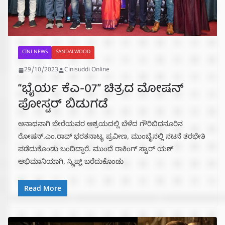
CINI NEWS
SANDALWOOD
29/10/2023
Cinisuddi Online
“ಭೈರ್ಯ ಕೆಎ-07” ಚಿತ್ರದ ಮೋಷನ್
ಪೋಸ್ಟರ್ ಬಿಡುಗಡೆ
ಅನಾಥನಾಗಿ ಬೇರೆಯವರ ಆಶ್ರಯದಲ್ಲಿ ಬೆಳೆದ ಗೌರಿಬಿದನೂರಿನ
ರೋಷನ್.ಎಂ.ರಾವ್ ಭರತನಾಟ್ಯ ಪ್ರವೀಣ, ಮುಂಬೈನಲ್ಲಿ ನಟನೆ ತರಭೇತಿ
ಪಡೆದುಕೊಂಡು ಬಂದಿದ್ದಾರೆ. ಮುಂದೆ ರಾಕಿಂಗ್ ಸ್ಟಾರ್ ಯಶ್
ಅಭಿಮಾನಿಯಾಗಿ, ಸ್ಕ್ರಿಪ್ಟ್ ಬರೆದುಕೊಂಡು
Read More