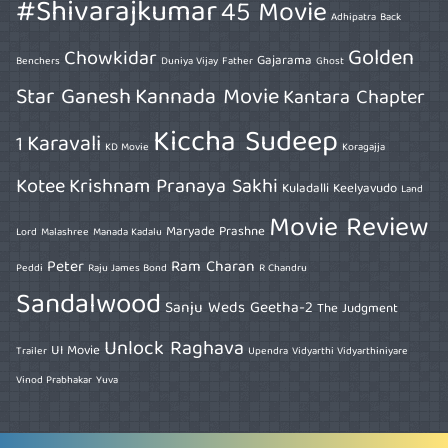
#Shivarajkumar
45 Movie
Adhipatra
Back
Golden
Chowkidar
Gajarama
Benchers
Duniya Vijay
Father
Ghost
Star Ganesh
Kannada Movie
Kantara Chapter
Kiccha Sudeep
Karavali
1
KD Movie
Koragajja
Kotee
Krishnam Pranaya Sakhi
Kuladalli Keelyavudo
Land
Movie Review
Maryade Prashne
Lord
Malashree
Manada Kadalu
Peter
Ram Charan
Peddi
Raju James Bond
R Chandru
Sandalwood
Sanju Weds Geetha-2
The Judgment
Unlock Raghava
UI Movie
Trailer
Upendra
Vidyarthi Vidyarthiniyare
Vinod Prabhakar
Yuva