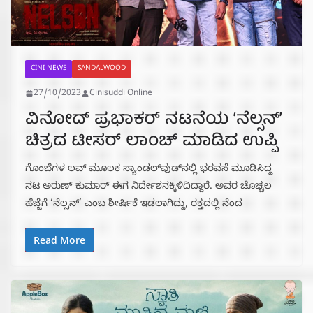
CINI NEWS
SANDALWOOD
27/10/2023
Cinisuddi Online
ವಿನೋದ್ ಪ್ರಭಾಕರ್ ನಟನೆಯ ‘ನೆಲ್ಸನ್’
ಚಿತ್ರದ ಟೀಸರ್ ಲಾಂಚ್ ಮಾಡಿದ ಉಪ್ಪಿ
ಗೊಂಬೆಗಳ ಲವ್‌ ಮೂಲಕ ಸ್ಯಾಂಡಲ್‌ವುಡ್‌ನಲ್ಲಿ ಭರವಸೆ ಮೂಡಿಸಿದ್ದ
ನಟ ಅರುಣ್‌ ಕುಮಾರ್ ಈಗ ನಿರ್ದೇಶನಕ್ಕಿಳಿದಿದ್ದಾರೆ. ಅವರ ಚೊಚ್ಚಲ
ಹೆಜ್ಜೆಗೆ ‘ನೆಲ್ಸನ್’ ಎಂಬ ಶೀರ್ಷಿಕೆ ಇಡಲಾಗಿದ್ದು, ರಕ್ತದಲ್ಲಿ ನೆಂದ
Read More