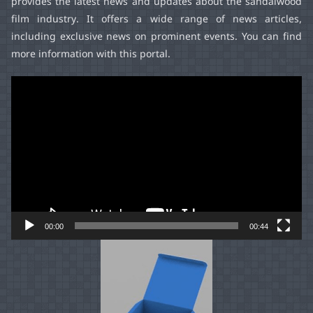
provides the latest news and updates about the sandalwood
film industry. It offers a wide range of news articles,
including exclusive news on prominent events. You can find
more information with this portal.
Video
Player
00:00
00:44