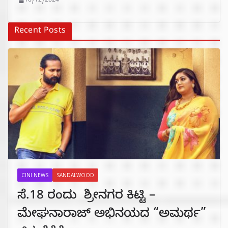
16/12/2024
Recent Posts
CINI NEWS
SANDALWOOD
ಸೆ.18 ರಂದು ಶ್ರೀನಗರ ಕಿಟ್ಟಿ –
ಮೇಘನಾರಾಜ್ ಅಭಿನಯದ “ಅಮರ್ಥ”