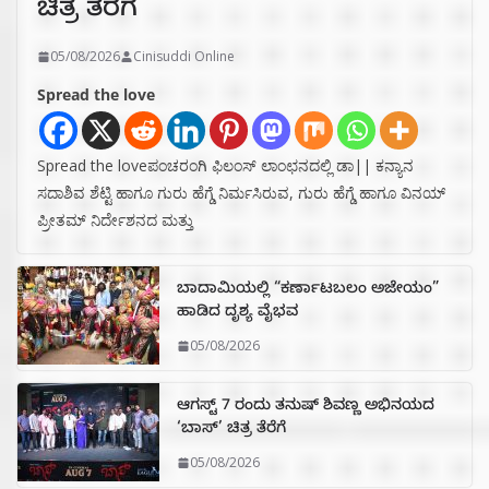
ಚಿತ್ರ ತೆರೆಗೆ
05/08/2026
Cinisuddi Online
Spread the love
Spread the loveಪಂಚರಂಗಿ ಫಿಲಂಸ್ ಲಾಂಛನದಲ್ಲಿ ಡಾ|| ಕನ್ಯಾನ
ಸದಾಶಿವ ಶೆಟ್ಟಿ ಹಾಗೂ ಗುರು ಹೆಗ್ಡೆ ನಿರ್ಮಸಿರುವ, ಗುರು ಹೆಗ್ಡೆ ಹಾಗೂ ವಿನಯ್
ಪ್ರೀತಮ್ ನಿರ್ದೇಶನದ ಮತ್ತು
ಬಾದಾಮಿಯಲ್ಲಿ “ಕರ್ಣಾಟಬಲಂ ಅಜೇಯಂ”
ಹಾಡಿದ ದೃಶ್ಯ ವೈಭವ
05/08/2026
ಆಗಸ್ಟ್ 7 ರಂದು ತನುಷ್ ಶಿವಣ್ಣ ಅಭಿನಯದ
‘ಬಾಸ್’ ಚಿತ್ರ ತೆರೆಗೆ
05/08/2026