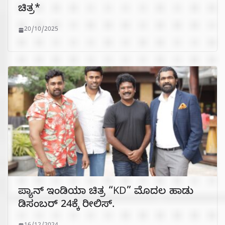
ಚಿತ್ರ*
20/10/2025
ಪ್ಯಾನ್ ಇಂಡಿಯಾ ಚಿತ್ರ “KD” ಮೊದಲ ಹಾಡು
ಡಿಸಂಬರ್ 24ಕ್ಕೆ ರೀಲಿಸ್.