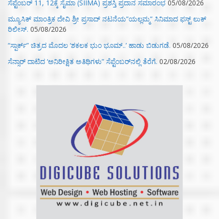
ಸೆಪ್ಟೆಂಬರ್ 11, 12ಕ್ಕೆ ಸೈಮಾ (SIIMA) ಪ್ರಶಸ್ತಿ ಪ್ರದಾನ ಸಮಾರಂಭ
05/08/2026
ಮ್ಯೂಸಿಕ್‌ ಮಾಂತ್ರಿಕ ದೇವಿ ಶ್ರೀ ಪ್ರಸಾದ್ ನಟನೆಯ”ಯಲ್ಲಮ್ಮ” ಸಿನಿಮಾದ ಫಸ್ಟ್‌ ಲುಕ್‌
ರಿಲೀಸ್.
05/08/2026
“ಸ್ಪಾರ್ಕ್” ಚಿತ್ರದ ಮೊದಲ‌ ‘ಶಕಲಕ ಭುಂ‌ ಭೂಮ್..’ ಹಾಡು ಬಿಡುಗಡೆ.
05/08/2026
ಸೆನ್ಸಾರ್ ದಾಟಿದ ‘ಅನಿರೀಕ್ಷಿತ ಅತಿಥಿಗಳು” ಸೆಪ್ಟೆಂಬರ್‌ನಲ್ಲಿ ತೆರೆಗೆ.
02/08/2026