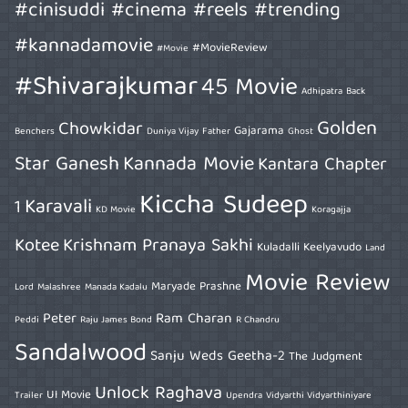
#cinisuddi #cinema #reels #trending
#kannadamovie
#MovieReview
#Movie
#Shivarajkumar
45 Movie
Adhipatra
Back
Golden
Chowkidar
Gajarama
Benchers
Duniya Vijay
Father
Ghost
Star Ganesh
Kannada Movie
Kantara Chapter
Kiccha Sudeep
Karavali
1
KD Movie
Koragajja
Kotee
Krishnam Pranaya Sakhi
Kuladalli Keelyavudo
Land
Movie Review
Maryade Prashne
Lord
Malashree
Manada Kadalu
Peter
Ram Charan
Peddi
Raju James Bond
R Chandru
Sandalwood
Sanju Weds Geetha-2
The Judgment
Unlock Raghava
UI Movie
Trailer
Upendra
Vidyarthi Vidyarthiniyare