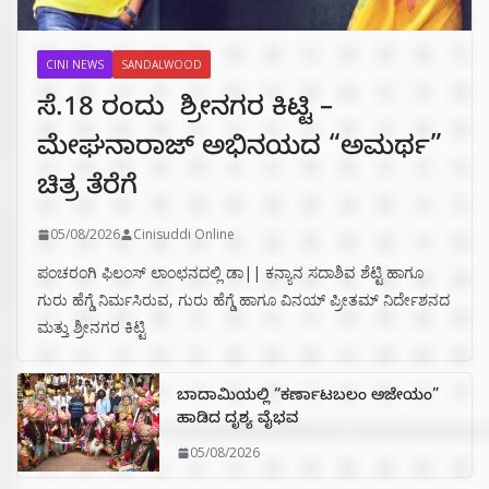
CINI NEWS
SANDALWOOD
ಸೆ.18 ರಂದು ಶ್ರೀನಗರ ಕಿಟ್ಟಿ –
ಮೇಘನಾರಾಜ್ ಅಭಿನಯದ “ಅಮರ್ಥ”
ಚಿತ್ರ ತೆರೆಗೆ
05/08/2026
Cinisuddi Online
ಪಂಚರಂಗಿ ಫಿಲಂಸ್ ಲಾಂಛನದಲ್ಲಿ ಡಾ|| ಕನ್ಯಾನ ಸದಾಶಿವ ಶೆಟ್ಟಿ ಹಾಗೂ
ಗುರು ಹೆಗ್ಡೆ ನಿರ್ಮಸಿರುವ, ಗುರು ಹೆಗ್ಡೆ ಹಾಗೂ ವಿನಯ್ ಪ್ರೀತಮ್ ನಿರ್ದೇಶನದ
ಮತ್ತು ಶ್ರೀನಗರ ಕಿಟ್ಟಿ
ಬಾದಾಮಿಯಲ್ಲಿ “ಕರ್ಣಾಟಬಲಂ ಅಜೇಯಂ”
ಹಾಡಿದ ದೃಶ್ಯ ವೈಭವ
05/08/2026