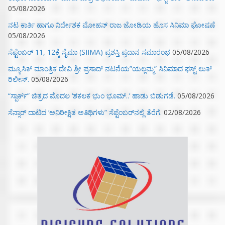
05/08/2026
ನಟ ಕಾರ್ತಿ ಹಾಗೂ ನಿರ್ದೇಶಕ ಮೋಹನ್ ರಾಜ ಜೋಡಿಯ ಹೊಸ ಸಿನಿಮಾ ಘೋಷಣೆ
05/08/2026
ಸೆಪ್ಟೆಂಬರ್ 11, 12ಕ್ಕೆ ಸೈಮಾ (SIIMA) ಪ್ರಶಸ್ತಿ ಪ್ರದಾನ ಸಮಾರಂಭ
05/08/2026
ಮ್ಯೂಸಿಕ್‌ ಮಾಂತ್ರಿಕ ದೇವಿ ಶ್ರೀ ಪ್ರಸಾದ್ ನಟನೆಯ”ಯಲ್ಲಮ್ಮ” ಸಿನಿಮಾದ ಫಸ್ಟ್‌ ಲುಕ್‌
ರಿಲೀಸ್.
05/08/2026
“ಸ್ಪಾರ್ಕ್” ಚಿತ್ರದ ಮೊದಲ‌ ‘ಶಕಲಕ ಭುಂ‌ ಭೂಮ್..’ ಹಾಡು ಬಿಡುಗಡೆ.
05/08/2026
ಸೆನ್ಸಾರ್ ದಾಟಿದ ‘ಅನಿರೀಕ್ಷಿತ ಅತಿಥಿಗಳು” ಸೆಪ್ಟೆಂಬರ್‌ನಲ್ಲಿ ತೆರೆಗೆ.
02/08/2026