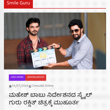
Smile Guru
CINI NEWS
SANDALWOOD
16/07/2024
Cinisuddi Online
ಮಹೇಶ್ ಬಾಬು ನಿರ್ದೇಶನದ ಸ್ಮೈಲ್
ಗುರು ರಕ್ಷಿತ್ ಚಿತ್ರಕ್ಕೆ ಮುಹೂರ್ತ