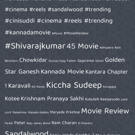
#cinema #reels #sandalwood #trending
#cinisuddi #cinema #reels #trending
#kannadamovie
#MovieReview
#Movie
#Shivarajkumar
45 Movie
Adhipatra
Back
Golden
Chowkidar
Gajarama
Benchers
Duniya Vijay
Father
Ghost
Star Ganesh
Kannada Movie
Kantara Chapter
Kiccha Sudeep
Karavali
1
KD Movie
Koragajja
Kotee
Krishnam Pranaya Sakhi
Kuladalli Keelyavudo
Land
Movie Review
Maryade Prashne
Lord
Malashree
Manada Kadalu
Peter
Ram Charan
Peddi
Raju James Bond
R Chandru
Sandalwood