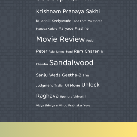
Krishnam Pranaya Sakhi
Kuladalli Keelyavudo
Land Lord
Malashree
Maryade Prashne
Manada Kadalu
Movie Review
Peddi
Peter
Ram Charan
Raju James Bond
R
Sandalwood
Chandru
Sanju Weds Geetha-2
The
Unlock
Judgment
UI Movie
Trailer
Raghava
Upendra
Vidyarthi
Vidyarthiniyare
Vinod Prabhakar
Yuva