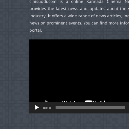
cinisuddi.com
is a online Kannada Cinema Ne
provides the latest news and updates about the 
industry. It offers a wide range of news articles, in
news on prominent events. You can find more infor
portal.
Video
Player
00:00