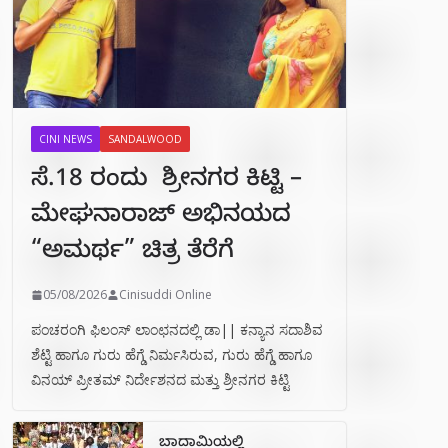
CINI NEWS
SANDALWOOD
ಸೆ.18 ರಂದು ಶ್ರೀನಗರ ಕಿಟ್ಟಿ –
ಮೇಘನಾರಾಜ್ ಅಭಿನಯದ
“ಅಮರ್ಥ” ಚಿತ್ರ ತೆರೆಗೆ
05/08/2026
Cinisuddi Online
ಪಂಚರಂಗಿ ಫಿಲಂಸ್ ಲಾಂಛನದಲ್ಲಿ ಡಾ|| ಕನ್ಯಾನ ಸದಾಶಿವ
ಶೆಟ್ಟಿ ಹಾಗೂ ಗುರು ಹೆಗ್ಡೆ ನಿರ್ಮಸಿರುವ, ಗುರು ಹೆಗ್ಡೆ ಹಾಗೂ
ವಿನಯ್ ಪ್ರೀತಮ್ ನಿರ್ದೇಶನದ ಮತ್ತು ಶ್ರೀನಗರ ಕಿಟ್ಟಿ
ಬಾದಾಮಿಯಲ್ಲಿ