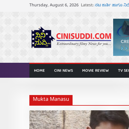
Skip
Latest:
ನಟ ಕಾರ್ತಿ ಹಾಗೂ 
Thursday, August 6, 2026
to
ಘೋಷಣೆ
ಸೆ.18 ರಂದು ಶ್ರೀನಗ
content
ತೆರೆಗೆ
ಬಾದಾಮಿಯಲ್ಲಿ “ಕರ
ಆಗಸ್ಟ್ 7 ರಂದು ತನುಷ
ರಾಧಿಕಾ ನಾರಾಯಣ್ ಹ
ಅನಾವರಣ
HOME
CINI NEWS
MOVIE REVIEW
TV SE
Mukta Manasu