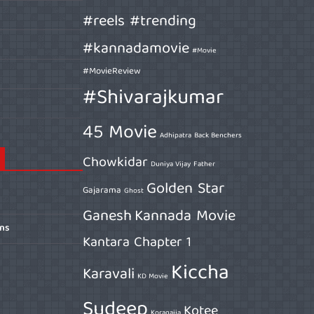
#reels #trending
#kannadamovie
#Movie
#MovieReview
#Shivarajkumar
45 Movie
Adhipatra
Back Benchers
Chowkidar
Duniya Vijay
Father
Golden Star
Gajarama
Ghost
Ganesh
Kannada Movie
ons
Kantara Chapter 1
Kiccha
Karavali
KD Movie
Sudeep
Kotee
Koragajja