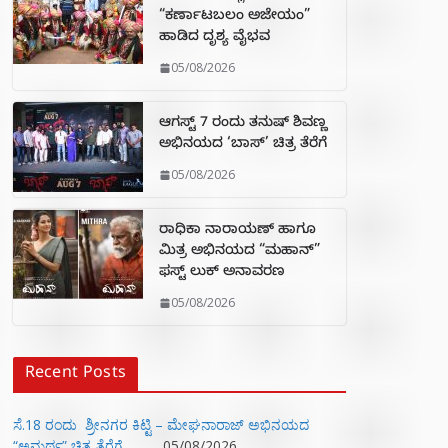
“ಕರ್ಣಾಟಬಲಂ ಅಜೇಯಂ”
ಹಾಡಿದ ದೃಶ್ಯ ವೈಭವ
05/08/2026
ಆಗಸ್ಟ್ 7 ರಂದು ತನುಷ್ ಶಿವಣ್ಣ
ಅಭಿನಯದ ‘ಬಾಸ್’ ಚಿತ್ರ ತೆರೆಗೆ
05/08/2026
ರಾಧಿಕಾ ನಾರಾಯಣ್ ಹಾಗೂ
ಮಿತ್ರ ಅಭಿನಯದ “ಮಹಾನ್”
ಫಸ್ಟ್ ಲುಕ್ ಅನಾವರಣ
05/08/2026
Recent Posts
ಸೆ.18 ರಂದು ಶ್ರೀನಗರ ಕಿಟ್ಟಿ – ಮೇಘನಾರಾಜ್ ಅಭಿನಯದ
“ಅಮರ್ಥ” ಚಿತ್ರ ತೆರೆಗೆ
05/08/2026