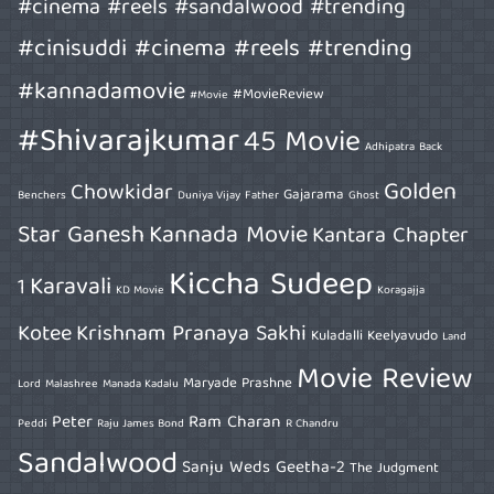
#cinema #reels #sandalwood #trending
#cinisuddi #cinema #reels #trending
#kannadamovie
#MovieReview
#Movie
#Shivarajkumar
45 Movie
Adhipatra
Back
Golden
Chowkidar
Gajarama
Benchers
Duniya Vijay
Father
Ghost
Star Ganesh
Kannada Movie
Kantara Chapter
Kiccha Sudeep
Karavali
1
KD Movie
Koragajja
Kotee
Krishnam Pranaya Sakhi
Kuladalli Keelyavudo
Land
Movie Review
Maryade Prashne
Lord
Malashree
Manada Kadalu
Peter
Ram Charan
Peddi
Raju James Bond
R Chandru
Sandalwood
Sanju Weds Geetha-2
The Judgment