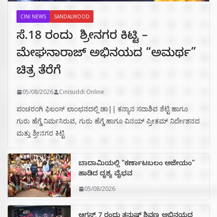
CINI NEWS
SANDALWOOD
ಸೆ.18 ರಂದು ಶ್ರೀನಗರ ಕಿಟ್ಟಿ –
ಮೇಘನಾರಾಜ್ ಅಭಿನಯದ “ಅಮರ್ಥ”
ಚಿತ್ರ ತೆರೆಗೆ
05/08/2026
Cinisuddi Online
ಪಂಚರಂಗಿ ಫಿಲಂಸ್ ಲಾಂಛನದಲ್ಲಿ ಡಾ|| ಕನ್ಯಾನ ಸದಾಶಿವ ಶೆಟ್ಟಿ ಹಾಗೂ
ಗುರು ಹೆಗ್ಡೆ ನಿರ್ಮಸಿರುವ, ಗುರು ಹೆಗ್ಡೆ ಹಾಗೂ ವಿನಯ್ ಪ್ರೀತಮ್ ನಿರ್ದೇಶನದ
ಮತ್ತು ಶ್ರೀನಗರ ಕಿಟ್ಟಿ
ಬಾದಾಮಿಯಲ್ಲಿ “ಕರ್ಣಾಟಬಲಂ ಅಜೇಯಂ”
ಹಾಡಿದ ದೃಶ್ಯ ವೈಭವ
05/08/2026
ಆಗಸ್ಟ್ 7 ರಂದು ತನುಷ್ ಶಿವಣ್ಣ ಅಭಿನಯದ