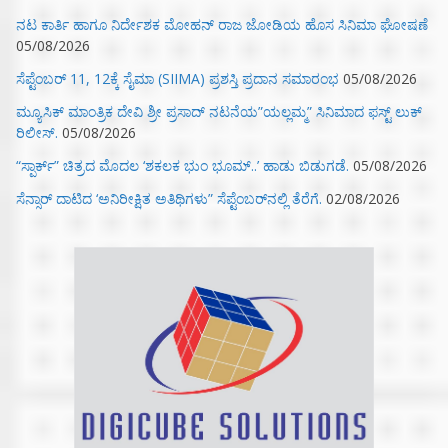
ನಟ ಕಾರ್ತಿ ಹಾಗೂ ನಿರ್ದೇಶಕ ಮೋಹನ್ ರಾಜ ಜೋಡಿಯ ಹೊಸ ಸಿನಿಮಾ ಘೋಷಣೆ
05/08/2026
ಸೆಪ್ಟೆಂಬರ್ 11, 12ಕ್ಕೆ ಸೈಮಾ (SIIMA) ಪ್ರಶಸ್ತಿ ಪ್ರದಾನ ಸಮಾರಂಭ
05/08/2026
ಮ್ಯೂಸಿಕ್‌ ಮಾಂತ್ರಿಕ ದೇವಿ ಶ್ರೀ ಪ್ರಸಾದ್ ನಟನೆಯ”ಯಲ್ಲಮ್ಮ” ಸಿನಿಮಾದ ಫಸ್ಟ್‌ ಲುಕ್‌
ರಿಲೀಸ್.
05/08/2026
“ಸ್ಪಾರ್ಕ್” ಚಿತ್ರದ ಮೊದಲ‌ ‘ಶಕಲಕ ಭುಂ‌ ಭೂಮ್..’ ಹಾಡು ಬಿಡುಗಡೆ.
05/08/2026
ಸೆನ್ಸಾರ್ ದಾಟಿದ ‘ಅನಿರೀಕ್ಷಿತ ಅತಿಥಿಗಳು” ಸೆಪ್ಟೆಂಬರ್‌ನಲ್ಲಿ ತೆರೆಗೆ.
02/08/2026