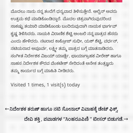
ಮೊದಲು ನಾನು ನನ್ನ ತಂದೆಗೆ ಧನ್ಯವಾದ ತಿಳಿಸುತ್ತೇನೆ. ಆಲ್ವಿನ್ ಅವರು
ಉತ್ತಮ ಕಥೆ ಮಾಡಿಕೊಂಡಿದ್ದಾರೆ. ಮೊದಲ ಚಿತ್ರವಾಗಿರುವುದರಿಂದ
ಸಾಕಷ್ಟು ತಯಾರಿ ಮಾಡಿಕೊಂಡು ಬಂದಿರುವುದಾಗಿ ನಾಯಕ ಭಾರ್ಗವ್
ಕೃಷ್ಣ ತಿಳಿಸಿದರು. ನಾಯಕಿ ವಿರಾಣಿಕ ಶೆಟ್ಟಿ ಅಂಜಲಿ ನನ್ನ ಪಾತ್ರದ ಹೆಸರು
ಎಂದು ಹೇಳಿದರು. ನಟರಾದ ಕಾಕ್ರೋಜ್ ಸುಧೀ, ಯಶ್ ಶೆಟ್ಟಿ, ವರ್ಧನ್,
ನಟಿಯರಾದ ಅಪೂರ್ವ, ಲಕ್ಷ್ಮೀ ತಮ್ಮ ಪಾತ್ರದ ಬಗ್ಗೆ ಮಾತನಾಡಿದರು.
ಸಂಗೀತ ನಿರ್ದೇಶಕ ವಿಜಯ್ ಯಾರ್ಡ್ಲೆ, ಛಾಯಾಗ್ರಾಹಕ ವೀರೇಶ್ ಹಾಗೂ
ಸಾಹಸ ನಿರ್ದೇಶಕ ಕೌರವ ವೆಂಕಟೇಶ್ ಸೇರಿದಂತೆ ಅನೇಕ ತಂತ್ರಜ್ಞರು
ತಮ್ಮ ಕಾರ್ಯದ ಬಗ್ಗೆ ಮಾಹಿತಿ ನೀಡಿದರು.
Visited 1 times, 1 visit(s) today
ನಿರ್ದೇಶಕ ತರುಣ್ ಹಾಗೂ ನಟಿ ಸೋನಾಲ್ ವಿವಾಹಕ್ಕೆ ಡೇಟ್ ಫಿಕ್ಸ್.
ದೇವಿ ಶಕ್ತಿ , ಪವಾಡಗಳ “ಸಿಂಹರೂಪಿಣಿ ” ಟೀಸರ್ ಬಿಡುಗಡೆ.