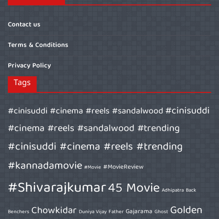
Contact us
Terms & Conditions
Privacy Policy
Tags
#cinisuddi
#cinisuddi #cinema #reels #sandalwood
#cinema #reels #sandalwood #trending
#cinisuddi #cinema #reels #trending
#kannadamovie
#MovieReview
#Movie
#Shivarajkumar
45 Movie
Adhipatra
Back
Golden
Chowkidar
Gajarama
Benchers
Duniya Vijay
Father
Ghost