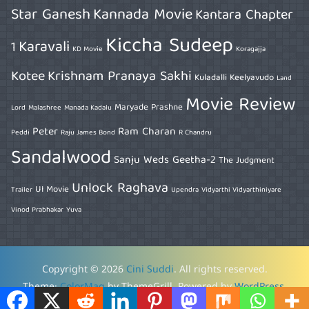
Star Ganesh
Kannada Movie
Kantara Chapter
Kiccha Sudeep
Karavali
1
KD Movie
Koragajja
Kotee
Krishnam Pranaya Sakhi
Kuladalli Keelyavudo
Land
Movie Review
Maryade Prashne
Lord
Malashree
Manada Kadalu
Peter
Ram Charan
Peddi
Raju James Bond
R Chandru
Sandalwood
Sanju Weds Geetha-2
The Judgment
Unlock Raghava
UI Movie
Trailer
Upendra
Vidyarthi Vidyarthiniyare
Vinod Prabhakar
Yuva
Copyright © 2026
Cini Suddi
. All rights reserved.
Theme:
ColorMag
by ThemeGrill. Powered by
WordPress
.