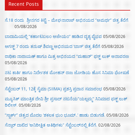
Recent Posts
ಸೆ.18 ರಂದು ಶ್ರೀನಗರ ಕಿಟ್ಟಿ – ಮೇಘನಾರಾಜ್ ಅಭಿನಯದ “ಅಮರ್ಥ” ಚಿತ್ರ ತೆರೆಗೆ
05/08/2026
ಬಾದಾಮಿಯಲ್ಲಿ “ಕರ್ಣಾಟಬಲಂ ಅಜೇಯಂ” ಹಾಡಿದ ದೃಶ್ಯ ವೈಭವ
05/08/2026
ಆಗಸ್ಟ್ 7 ರಂದು ತನುಷ್ ಶಿವಣ್ಣ ಅಭಿನಯದ ‘ಬಾಸ್’ ಚಿತ್ರ ತೆರೆಗೆ
05/08/2026
ರಾಧಿಕಾ ನಾರಾಯಣ್ ಹಾಗೂ ಮಿತ್ರ ಅಭಿನಯದ “ಮಹಾನ್” ಫಸ್ಟ್ ಲುಕ್ ಅನಾವರಣ
05/08/2026
ನಟ ಕಾರ್ತಿ ಹಾಗೂ ನಿರ್ದೇಶಕ ಮೋಹನ್ ರಾಜ ಜೋಡಿಯ ಹೊಸ ಸಿನಿಮಾ ಘೋಷಣೆ
05/08/2026
ಸೆಪ್ಟೆಂಬರ್ 11, 12ಕ್ಕೆ ಸೈಮಾ (SIIMA) ಪ್ರಶಸ್ತಿ ಪ್ರದಾನ ಸಮಾರಂಭ
05/08/2026
ಮ್ಯೂಸಿಕ್‌ ಮಾಂತ್ರಿಕ ದೇವಿ ಶ್ರೀ ಪ್ರಸಾದ್ ನಟನೆಯ”ಯಲ್ಲಮ್ಮ” ಸಿನಿಮಾದ ಫಸ್ಟ್‌ ಲುಕ್‌
ರಿಲೀಸ್.
05/08/2026
“ಸ್ಪಾರ್ಕ್” ಚಿತ್ರದ ಮೊದಲ‌ ‘ಶಕಲಕ ಭುಂ‌ ಭೂಮ್..’ ಹಾಡು ಬಿಡುಗಡೆ.
05/08/2026
ಸೆನ್ಸಾರ್ ದಾಟಿದ ‘ಅನಿರೀಕ್ಷಿತ ಅತಿಥಿಗಳು” ಸೆಪ್ಟೆಂಬರ್‌ನಲ್ಲಿ ತೆರೆಗೆ.
02/08/2026