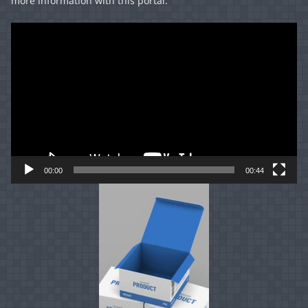
more information with this portal.
Video
Player
00:00
00:44