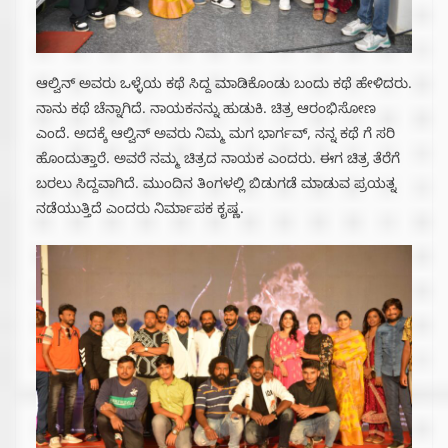
ಆಲ್ವಿನ್ ಅವರು ಒಳ್ಳೆಯ ಕಥೆ ಸಿದ್ದ ಮಾಡಿಕೊಂಡು ಬಂದು ಕಥೆ ಹೇಳಿದರು.
ನಾನು ಕಥೆ ಚೆನ್ನಾಗಿದೆ. ನಾಯಕನನ್ನು ಹುಡುಕಿ. ಚಿತ್ರ ಆರಂಭಿಸೋಣ
ಎಂದೆ. ಅದಕ್ಕೆ ಆಲ್ವಿನ್ ಅವರು ನಿಮ್ಮ ಮಗ ಭಾರ್ಗವ್, ನನ್ನ ಕಥೆ ಗೆ ಸರಿ
ಹೊಂದುತ್ತಾರೆ. ಅವರೆ ನಮ್ಮ ಚಿತ್ರದ ನಾಯಕ ಎಂದರು. ಈಗ ಚಿತ್ರ ತೆರೆಗೆ
ಬರಲು ಸಿದ್ದವಾಗಿದೆ. ಮುಂದಿನ ತಿಂಗಳಲ್ಲಿ ಬಿಡುಗಡೆ ಮಾಡುವ ಪ್ರಯತ್ನ
ನಡೆಯುತ್ತಿದೆ ಎಂದರು ನಿರ್ಮಾಪಕ ಕೃಷ್ಣ.