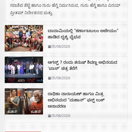
ಸದಾಶಿವ ಶೆಟ್ಟಿ ಹಾಗೂ ಗುರು ಹೆಗ್ಡೆ ನಿರ್ಮಸಿರುವ, ಗುರು ಹೆಗ್ಡೆ ಹಾಗೂ ವಿನಯ್
ಪ್ರೀತಮ್ ನಿರ್ದೇಶನದ ಮತ್ತು
ಬಾದಾಮಿಯಲ್ಲಿ “ಕರ್ಣಾಟಬಲಂ ಅಜೇಯಂ”
ಹಾಡಿದ ದೃಶ್ಯ ವೈಭವ
05/08/2026
ಆಗಸ್ಟ್ 7 ರಂದು ತನುಷ್ ಶಿವಣ್ಣ ಅಭಿನಯದ
‘ಬಾಸ್’ ಚಿತ್ರ ತೆರೆಗೆ
05/08/2026
ರಾಧಿಕಾ ನಾರಾಯಣ್ ಹಾಗೂ ಮಿತ್ರ
ಅಭಿನಯದ “ಮಹಾನ್” ಫಸ್ಟ್ ಲುಕ್
ಅನಾವರಣ
05/08/2026