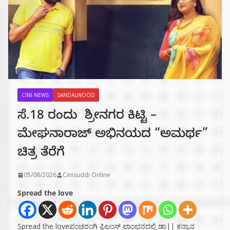
CINI NEWS
SANDALWOOD
ಸೆ.18 ರಂದು ಶ್ರೀನಗರ ಕಿಟ್ಟಿ –
ಮೇಘನಾರಾಜ್ ಅಭಿನಯದ “ಅಮರ್ಥ”
ಚಿತ್ರ ತೆರೆಗೆ
05/08/2026
Cinisuddi Online
Spread the love
Spread the loveಪಂಚರಂಗಿ ಫಿಲಂಸ್ ಲಾಂಛನದಲ್ಲಿ ಡಾ|| ಕನ್ಯಾನ