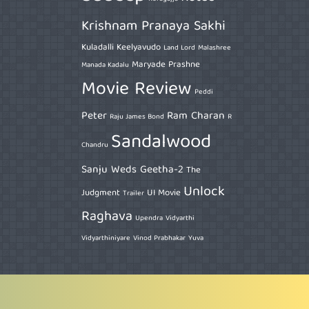
Krishnam Pranaya Sakhi
Kuladalli Keelyavudo
Land Lord
Malashree
Maryade Prashne
Manada Kadalu
Movie Review
Peddi
Peter
Ram Charan
Raju James Bond
R
Sandalwood
Chandru
Sanju Weds Geetha-2
The
Unlock
Judgment
UI Movie
Trailer
Raghava
Upendra
Vidyarthi
Vidyarthiniyare
Vinod Prabhakar
Yuva