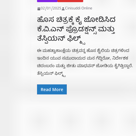
02/01/2025
Cinisuddi Online
ಹೊಸ ಚಿತ್ರಕ್ಕೆ ಕೈ ಜೋಡಿಸಿದ
ಕೆ.ವಿ.ಎನ್ ಪ್ರೊಡಕ್ಷನ್ಸ್ ಮತ್ತು
ತೆಸ್ಪಿಯನ್ ಫಿಲ್ಮ್ಸ್
ಈ ಮಹತ್ವಾಕಾಂಕ್ಷೆಯ ಚಿತ್ರವನ್ನ ಹೊಸ ಶೈಲಿಯ ಚಿತ್ರಗಳಿಂದ
ಇಂದಿನ ಯುವ ಸಮುದಾಯದ ಮನ ಗೆದ್ದಿರೋ, ನಿರ್ದೇಶಕ
ಚಿದಂಬರಂ ಮತ್ತು ಜೀತು ಮಾಧವನ್ ಜೋಡಿಯ ಕೈಗಿತ್ತಿದ್ದಾರೆ.
ತೆಸ್ಪಿಯನ್ ಫಿಲ್ಮ್ಸ್
Read More