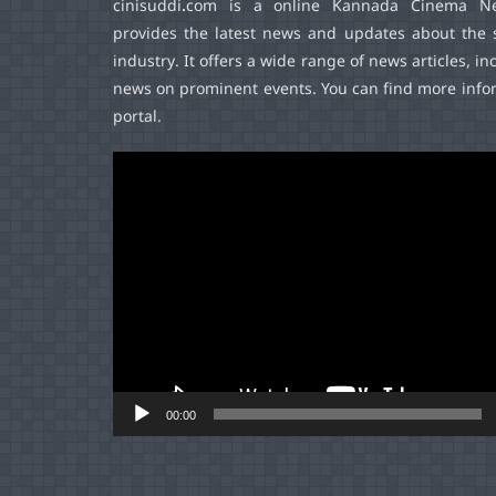
cinisuddi.com
is a online Kannada Cinema Ne
provides the latest news and updates about the 
industry. It offers a wide range of news articles, in
news on prominent events. You can find more infor
portal.
Video
Player
00:00