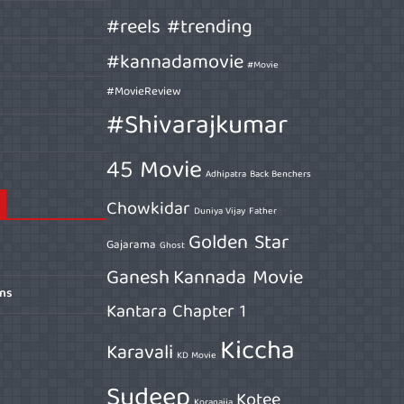
#reels #trending
#kannadamovie
#Movie
#MovieReview
#Shivarajkumar
45 Movie
Adhipatra
Back Benchers
Chowkidar
Duniya Vijay
Father
Golden Star
Gajarama
Ghost
Ganesh
Kannada Movie
ons
Kantara Chapter 1
Kiccha
Karavali
KD Movie
Sudeep
Kotee
Koragajja