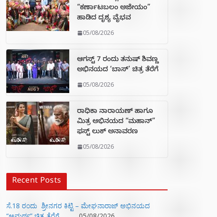
“ಕರ್ಣಾಟಬಲಂ ಅಜೇಯಂ”
ಹಾಡಿದ ದೃಶ್ಯ ವೈಭವ
05/08/2026
ಆಗಸ್ಟ್ 7 ರಂದು ತನುಷ್ ಶಿವಣ್ಣ
ಅಭಿನಯದ ‘ಬಾಸ್’ ಚಿತ್ರ ತೆರೆಗೆ
05/08/2026
ರಾಧಿಕಾ ನಾರಾಯಣ್ ಹಾಗೂ
ಮಿತ್ರ ಅಭಿನಯದ “ಮಹಾನ್”
ಫಸ್ಟ್ ಲುಕ್ ಅನಾವರಣ
05/08/2026
Recent Posts
ಸೆ.18 ರಂದು ಶ್ರೀನಗರ ಕಿಟ್ಟಿ – ಮೇಘನಾರಾಜ್ ಅಭಿನಯದ
“ಅಮರ್ಥ” ಚಿತ್ರ ತೆರೆಗೆ
05/08/2026