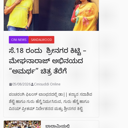
CINI NEWS
SANDALWOOD
ಸೆ.18 ರಂದು ಶ್ರೀನಗರ ಕಿಟ್ಟಿ –
ಮೇಘನಾರಾಜ್ ಅಭಿನಯದ
“ಅಮರ್ಥ” ಚಿತ್ರ ತೆರೆಗೆ
05/08/2026
Cinisuddi Online
ಪಂಚರಂಗಿ ಫಿಲಂಸ್ ಲಾಂಛನದಲ್ಲಿ ಡಾ|| ಕನ್ಯಾನ ಸದಾಶಿವ
ಶೆಟ್ಟಿ ಹಾಗೂ ಗುರು ಹೆಗ್ಡೆ ನಿರ್ಮಸಿರುವ, ಗುರು ಹೆಗ್ಡೆ ಹಾಗೂ
ವಿನಯ್ ಪ್ರೀತಮ್ ನಿರ್ದೇಶನದ ಮತ್ತು ಶ್ರೀನಗರ ಕಿಟ್ಟಿ
ಬಾದಾಮಿಯಲ್ಲಿ