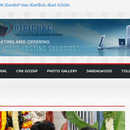
್ದೇಶಕ ಮೋಹನ್ ರಾಜ ಜೋಡಿಯ ಹೊಸ ಸಿನಿಮಾ
ಿಟ್ಟಿ – ಮೇಘನಾರಾಜ್ ಅಭಿನಯದ “ಅಮರ್ಥ” ಚಿತ್ರ
ಟಬಲಂ ಅಜೇಯಂ” ಹಾಡಿದ ದೃಶ್ಯ ವೈಭವ
ವಣ್ಣ ಅಭಿನಯದ ‘ಬಾಸ್’ ಚಿತ್ರ ತೆರೆಗೆ
 ಮಿತ್ರ ಅಭಿನಯದ “ಮಹಾನ್” ಫಸ್ಟ್ ಲುಕ್
RIAL
CINI GOSSIP
PHOTO GALLERY
SANDALWOOD
TOL