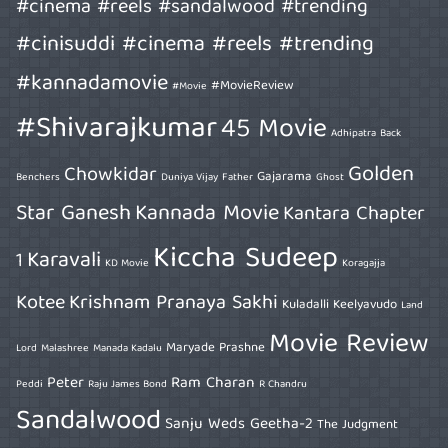
#cinema #reels #sandalwood #trending
#cinisuddi #cinema #reels #trending
#kannadamovie
#MovieReview
#Movie
#Shivarajkumar
45 Movie
Adhipatra
Back
Golden
Chowkidar
Gajarama
Benchers
Duniya Vijay
Father
Ghost
Star Ganesh
Kannada Movie
Kantara Chapter
Kiccha Sudeep
Karavali
1
KD Movie
Koragajja
Kotee
Krishnam Pranaya Sakhi
Kuladalli Keelyavudo
Land
Movie Review
Maryade Prashne
Lord
Malashree
Manada Kadalu
Peter
Ram Charan
Peddi
Raju James Bond
R Chandru
Sandalwood
Sanju Weds Geetha-2
The Judgment