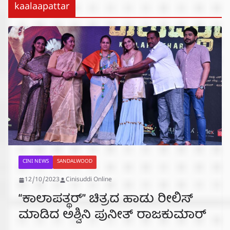
kaalaapattar
CINI NEWS
SANDALWOOD
12/10/2023
Cinisuddi Online
“ಕಾಲಾಪತ್ಥರ್” ಚಿತ್ರದ ಹಾಡು ರೀಲಿಸ್
ಮಾಡಿದ ಅಶ್ವಿನಿ ಪುನೀತ್ ರಾಜಕುಮಾರ್