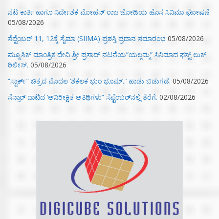
ನಟ ಕಾರ್ತಿ ಹಾಗೂ ನಿರ್ದೇಶಕ ಮೋಹನ್ ರಾಜ ಜೋಡಿಯ ಹೊಸ ಸಿನಿಮಾ ಘೋಷಣೆ
05/08/2026
ಸೆಪ್ಟೆಂಬರ್ 11, 12ಕ್ಕೆ ಸೈಮಾ (SIIMA) ಪ್ರಶಸ್ತಿ ಪ್ರದಾನ ಸಮಾರಂಭ
05/08/2026
ಮ್ಯೂಸಿಕ್‌ ಮಾಂತ್ರಿಕ ದೇವಿ ಶ್ರೀ ಪ್ರಸಾದ್ ನಟನೆಯ”ಯಲ್ಲಮ್ಮ” ಸಿನಿಮಾದ ಫಸ್ಟ್‌ ಲುಕ್‌
ರಿಲೀಸ್.
05/08/2026
“ಸ್ಪಾರ್ಕ್” ಚಿತ್ರದ ಮೊದಲ‌ ‘ಶಕಲಕ ಭುಂ‌ ಭೂಮ್..’ ಹಾಡು ಬಿಡುಗಡೆ.
05/08/2026
ಸೆನ್ಸಾರ್ ದಾಟಿದ ‘ಅನಿರೀಕ್ಷಿತ ಅತಿಥಿಗಳು” ಸೆಪ್ಟೆಂಬರ್‌ನಲ್ಲಿ ತೆರೆಗೆ.
02/08/2026