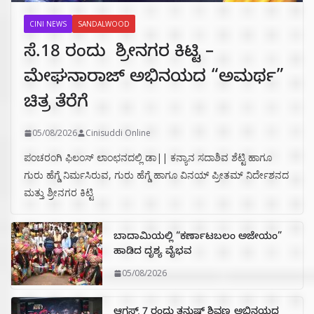
CINI NEWS
SANDALWOOD
ಸೆ.18 ರಂದು ಶ್ರೀನಗರ ಕಿಟ್ಟಿ –
ಮೇಘನಾರಾಜ್ ಅಭಿನಯದ “ಅಮರ್ಥ”
ಚಿತ್ರ ತೆರೆಗೆ
05/08/2026
Cinisuddi Online
ಪಂಚರಂಗಿ ಫಿಲಂಸ್ ಲಾಂಛನದಲ್ಲಿ ಡಾ|| ಕನ್ಯಾನ ಸದಾಶಿವ ಶೆಟ್ಟಿ ಹಾಗೂ
ಗುರು ಹೆಗ್ಡೆ ನಿರ್ಮಸಿರುವ, ಗುರು ಹೆಗ್ಡೆ ಹಾಗೂ ವಿನಯ್ ಪ್ರೀತಮ್ ನಿರ್ದೇಶನದ
ಮತ್ತು ಶ್ರೀನಗರ ಕಿಟ್ಟಿ
ಬಾದಾಮಿಯಲ್ಲಿ “ಕರ್ಣಾಟಬಲಂ ಅಜೇಯಂ”
ಹಾಡಿದ ದೃಶ್ಯ ವೈಭವ
05/08/2026
ಆಗಸ್ಟ್ 7 ರಂದು ತನುಷ್ ಶಿವಣ್ಣ ಅಭಿನಯದ