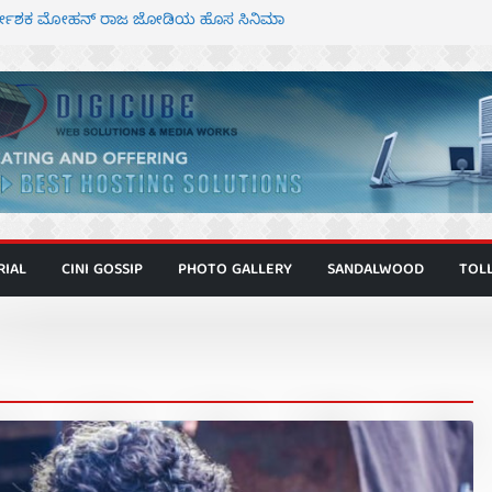
ಿರ್ದೇಶಕ ಮೋಹನ್ ರಾಜ ಜೋಡಿಯ ಹೊಸ ಸಿನಿಮಾ
ರ ಕಿಟ್ಟಿ – ಮೇಘನಾರಾಜ್ ಅಭಿನಯದ “ಅಮರ್ಥ” ಚಿತ್ರ
ಣಾಟಬಲಂ ಅಜೇಯಂ” ಹಾಡಿದ ದೃಶ್ಯ ವೈಭವ
 ಶಿವಣ್ಣ ಅಭಿನಯದ ‘ಬಾಸ್’ ಚಿತ್ರ ತೆರೆಗೆ
ಾಗೂ ಮಿತ್ರ ಅಭಿನಯದ “ಮಹಾನ್” ಫಸ್ಟ್ ಲುಕ್
RIAL
CINI GOSSIP
PHOTO GALLERY
SANDALWOOD
TOL