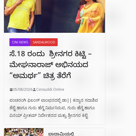
CINI NEWS
SANDALWOOD
ಸೆ.18 ರಂದು ಶ್ರೀನಗರ ಕಿಟ್ಟಿ –
ಮೇಘನಾರಾಜ್ ಅಭಿನಯದ
“ಅಮರ್ಥ” ಚಿತ್ರ ತೆರೆಗೆ
05/08/2026
Cinisuddi Online
ಪಂಚರಂಗಿ ಫಿಲಂಸ್ ಲಾಂಛನದಲ್ಲಿ ಡಾ|| ಕನ್ಯಾನ ಸದಾಶಿವ
ಶೆಟ್ಟಿ ಹಾಗೂ ಗುರು ಹೆಗ್ಡೆ ನಿರ್ಮಸಿರುವ, ಗುರು ಹೆಗ್ಡೆ ಹಾಗೂ
ವಿನಯ್ ಪ್ರೀತಮ್ ನಿರ್ದೇಶನದ ಮತ್ತು ಶ್ರೀನಗರ ಕಿಟ್ಟಿ
ಬಾದಾಮಿಯಲ್ಲಿ