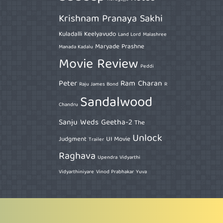
Krishnam Pranaya Sakhi
Kuladalli Keelyavudo
Land Lord
Malashree
Maryade Prashne
Manada Kadalu
Movie Review
Peddi
Peter
Ram Charan
Raju James Bond
R
Sandalwood
Chandru
Sanju Weds Geetha-2
The
Unlock
Judgment
UI Movie
Trailer
Raghava
Upendra
Vidyarthi
Vidyarthiniyare
Vinod Prabhakar
Yuva