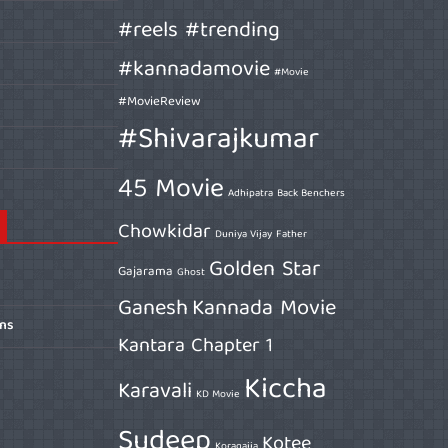
#reels #trending
#kannadamovie
#Movie
#MovieReview
#Shivarajkumar
45 Movie
Adhipatra
Back Benchers
Chowkidar
Duniya Vijay
Father
Golden Star
Gajarama
Ghost
Ganesh
Kannada Movie
ons
Kantara Chapter 1
Kiccha
Karavali
KD Movie
Sudeep
Kotee
Koragajja