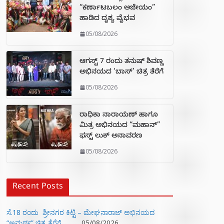
“ಕರ್ಣಾಟಬಲಂ ಅಜೇಯಂ”
ಹಾಡಿದ ದೃಶ್ಯ ವೈಭವ
05/08/2026
ಆಗಸ್ಟ್ 7 ರಂದು ತನುಷ್ ಶಿವಣ್ಣ
ಅಭಿನಯದ ‘ಬಾಸ್’ ಚಿತ್ರ ತೆರೆಗೆ
05/08/2026
ರಾಧಿಕಾ ನಾರಾಯಣ್ ಹಾಗೂ
ಮಿತ್ರ ಅಭಿನಯದ “ಮಹಾನ್”
ಫಸ್ಟ್ ಲುಕ್ ಅನಾವರಣ
05/08/2026
Recent Posts
ಸೆ.18 ರಂದು ಶ್ರೀನಗರ ಕಿಟ್ಟಿ – ಮೇಘನಾರಾಜ್ ಅಭಿನಯದ
“ಅಮರ್ಥ” ಚಿತ್ರ ತೆರೆಗೆ
05/08/2026