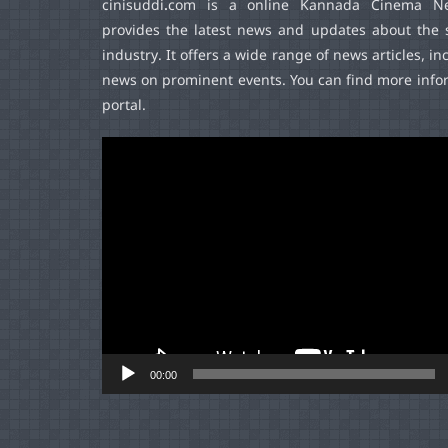
cinisuddi.com
is a online Kannada Cinema Ne
provides the latest news and updates about the 
industry. It offers a wide range of news articles, in
news on prominent events. You can find more infor
portal.
Video
Player
00:00