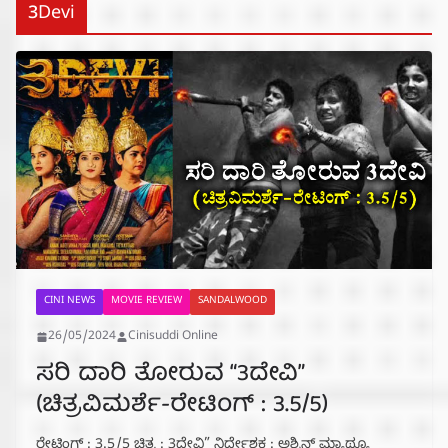
3Devi
CINI NEWS
MOVIE REVIEW
SANDALWOOD
26/05/2024
Cinisuddi Online
ಸರಿ ದಾರಿ ತೋರುವ “3ದೇವಿ”
(ಚಿತ್ರವಿಮರ್ಶೆ-ರೇಟಿಂಗ್ : 3.5/5)
ರೇಟಿಂಗ್ : 3.5/5 ಚಿತ್ರ : 3ದೇವಿ” ನಿರ್ದೇಶಕ : ಅಶ್ವಿನ್ ಮ್ಯಾಥ್ಯೂ