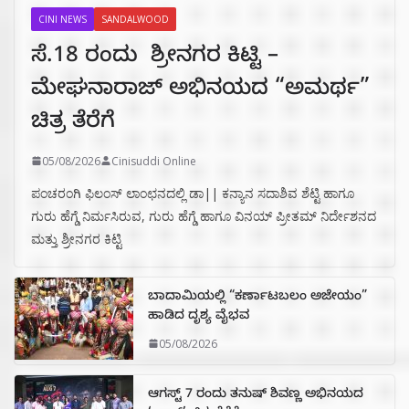
CINI NEWS
SANDALWOOD
ಸೆ.18 ರಂದು ಶ್ರೀನಗರ ಕಿಟ್ಟಿ –
ಮೇಘನಾರಾಜ್ ಅಭಿನಯದ “ಅಮರ್ಥ”
ಚಿತ್ರ ತೆರೆಗೆ
05/08/2026
Cinisuddi Online
ಪಂಚರಂಗಿ ಫಿಲಂಸ್ ಲಾಂಛನದಲ್ಲಿ ಡಾ|| ಕನ್ಯಾನ ಸದಾಶಿವ ಶೆಟ್ಟಿ ಹಾಗೂ
ಗುರು ಹೆಗ್ಡೆ ನಿರ್ಮಸಿರುವ, ಗುರು ಹೆಗ್ಡೆ ಹಾಗೂ ವಿನಯ್ ಪ್ರೀತಮ್ ನಿರ್ದೇಶನದ
ಮತ್ತು ಶ್ರೀನಗರ ಕಿಟ್ಟಿ
ಬಾದಾಮಿಯಲ್ಲಿ “ಕರ್ಣಾಟಬಲಂ ಅಜೇಯಂ”
ಹಾಡಿದ ದೃಶ್ಯ ವೈಭವ
05/08/2026
ಆಗಸ್ಟ್ 7 ರಂದು ತನುಷ್ ಶಿವಣ್ಣ ಅಭಿನಯದ