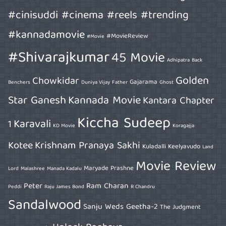
#cinisuddi #cinema #reels #trending
#kannadamovie
#MovieReview
#Movie
#Shivarajkumar
45 Movie
Adhipatra
Back
Golden
Chowkidar
Gajarama
Benchers
Duniya Vijay
Father
Ghost
Star Ganesh
Kannada Movie
Kantara Chapter
Kiccha Sudeep
Karavali
1
KD Movie
Koragajja
Kotee
Krishnam Pranaya Sakhi
Kuladalli Keelyavudo
Land
Movie Review
Maryade Prashne
Lord
Malashree
Manada Kadalu
Peter
Ram Charan
Peddi
Raju James Bond
R Chandru
Sandalwood
Sanju Weds Geetha-2
The Judgment