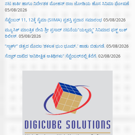
ನಟ ಕಾರ್ತಿ ಹಾಗೂ ನಿರ್ದೇಶಕ ಮೋಹನ್ ರಾಜ ಜೋಡಿಯ ಹೊಸ ಸಿನಿಮಾ ಘೋಷಣೆ
05/08/2026
ಸೆಪ್ಟೆಂಬರ್ 11, 12ಕ್ಕೆ ಸೈಮಾ (SIIMA) ಪ್ರಶಸ್ತಿ ಪ್ರದಾನ ಸಮಾರಂಭ
05/08/2026
ಮ್ಯೂಸಿಕ್‌ ಮಾಂತ್ರಿಕ ದೇವಿ ಶ್ರೀ ಪ್ರಸಾದ್ ನಟನೆಯ”ಯಲ್ಲಮ್ಮ” ಸಿನಿಮಾದ ಫಸ್ಟ್‌ ಲುಕ್‌
ರಿಲೀಸ್.
05/08/2026
“ಸ್ಪಾರ್ಕ್” ಚಿತ್ರದ ಮೊದಲ‌ ‘ಶಕಲಕ ಭುಂ‌ ಭೂಮ್..’ ಹಾಡು ಬಿಡುಗಡೆ.
05/08/2026
ಸೆನ್ಸಾರ್ ದಾಟಿದ ‘ಅನಿರೀಕ್ಷಿತ ಅತಿಥಿಗಳು” ಸೆಪ್ಟೆಂಬರ್‌ನಲ್ಲಿ ತೆರೆಗೆ.
02/08/2026