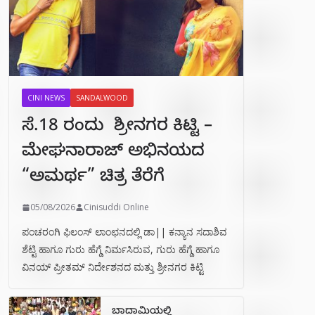
CINI NEWS
SANDALWOOD
ಸೆ.18 ರಂದು ಶ್ರೀನಗರ ಕಿಟ್ಟಿ –
ಮೇಘನಾರಾಜ್ ಅಭಿನಯದ
“ಅಮರ್ಥ” ಚಿತ್ರ ತೆರೆಗೆ
05/08/2026
Cinisuddi Online
ಪಂಚರಂಗಿ ಫಿಲಂಸ್ ಲಾಂಛನದಲ್ಲಿ ಡಾ|| ಕನ್ಯಾನ ಸದಾಶಿವ
ಶೆಟ್ಟಿ ಹಾಗೂ ಗುರು ಹೆಗ್ಡೆ ನಿರ್ಮಸಿರುವ, ಗುರು ಹೆಗ್ಡೆ ಹಾಗೂ
ವಿನಯ್ ಪ್ರೀತಮ್ ನಿರ್ದೇಶನದ ಮತ್ತು ಶ್ರೀನಗರ ಕಿಟ್ಟಿ
ಬಾದಾಮಿಯಲ್ಲಿ