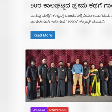
90ರ ಕಾಲಘಟ್ಟದ ಪ್ರೇಮ ಕಥೆಗೆ ಗಾ
ಮನಸ್ಸು ಮಲ್ಲಿಗೆ ಕಂಬೈನ್ಸ್ ಲಾಂಛನದಲ್ಲಿ ನಿರ್ಮಾಣವಾಗಿರ
ನಾಯಕಿಯಾಗಿ ನಟಿಸಿರುವ “1990s” ಚಿತ್ರಕ್ಕಾಗಿ ಮೋಹಿನಿ
Read More
CINI NEWS
SANDALWOOD