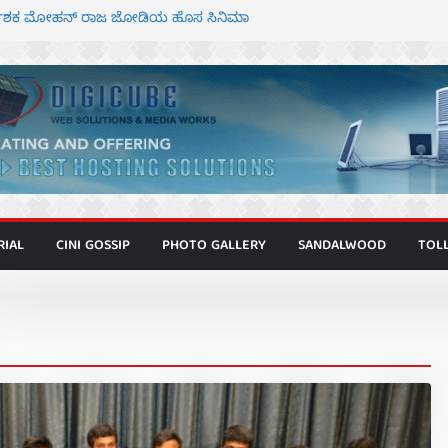
ರ್ದೇಶಕ ಮೋಹನ್ ರಾಜ ಜೋಡಿಯ ಹೊಸ ಸಿನಿಮಾ
ಕಿಟ್ಟಿ – ಮೇಘನಾರಾಜ್ ಅಭಿನಯದ “ಅಮರ್ಥ” ಚಿತ್ರ
ಾಟಬಲಂ ಅಜೇಯಂ” ಹಾಡಿದ ದೃಶ್ಯ ವೈಭವ
ಶಿವಣ್ಣ ಅಭಿನಯದ ‘ಬಾಸ್’ ಚಿತ್ರ ತೆರೆಗೆ
ಗೂ ಮಿತ್ರ ಅಭಿನಯದ “ಮಹಾನ್” ಫಸ್ಟ್ ಲುಕ್
RIAL
CINI GOSSIP
PHOTO GALLERY
SANDALWOOD
TOL