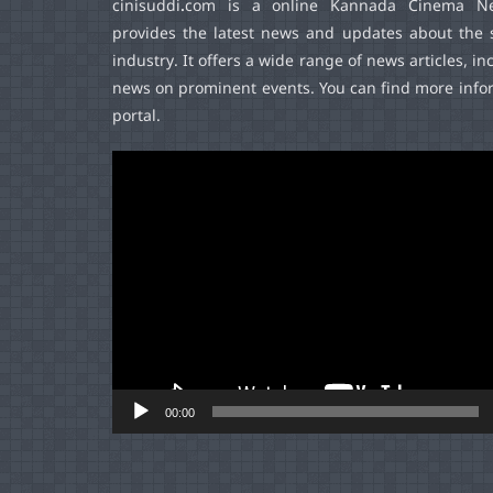
cinisuddi.com
is a online Kannada Cinema Ne
provides the latest news and updates about the 
industry. It offers a wide range of news articles, in
news on prominent events. You can find more infor
portal.
Video
Player
00:00