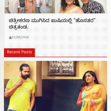
ಚಿತ್ರೀಕರಣ ಮುಗಿಸಿದ ಖುಷಿಯಲ್ಲಿ “ಹೊಸತರ”
ಚಿತ್ರತಂಡ.
23/09/2024
Recent Posts