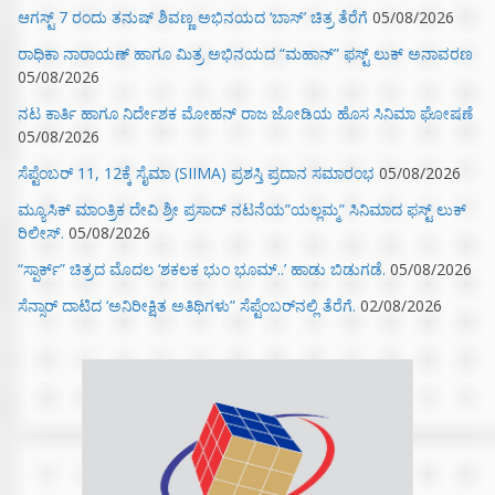
ಆಗಸ್ಟ್ 7 ರಂದು ತನುಷ್ ಶಿವಣ್ಣ ಅಭಿನಯದ ‘ಬಾಸ್’ ಚಿತ್ರ ತೆರೆಗೆ
05/08/2026
ರಾಧಿಕಾ ನಾರಾಯಣ್ ಹಾಗೂ ಮಿತ್ರ ಅಭಿನಯದ “ಮಹಾನ್” ಫಸ್ಟ್ ಲುಕ್ ಅನಾವರಣ
05/08/2026
ನಟ ಕಾರ್ತಿ ಹಾಗೂ ನಿರ್ದೇಶಕ ಮೋಹನ್ ರಾಜ ಜೋಡಿಯ ಹೊಸ ಸಿನಿಮಾ ಘೋಷಣೆ
05/08/2026
ಸೆಪ್ಟೆಂಬರ್ 11, 12ಕ್ಕೆ ಸೈಮಾ (SIIMA) ಪ್ರಶಸ್ತಿ ಪ್ರದಾನ ಸಮಾರಂಭ
05/08/2026
ಮ್ಯೂಸಿಕ್‌ ಮಾಂತ್ರಿಕ ದೇವಿ ಶ್ರೀ ಪ್ರಸಾದ್ ನಟನೆಯ”ಯಲ್ಲಮ್ಮ” ಸಿನಿಮಾದ ಫಸ್ಟ್‌ ಲುಕ್‌
ರಿಲೀಸ್.
05/08/2026
“ಸ್ಪಾರ್ಕ್” ಚಿತ್ರದ ಮೊದಲ‌ ‘ಶಕಲಕ ಭುಂ‌ ಭೂಮ್..’ ಹಾಡು ಬಿಡುಗಡೆ.
05/08/2026
ಸೆನ್ಸಾರ್ ದಾಟಿದ ‘ಅನಿರೀಕ್ಷಿತ ಅತಿಥಿಗಳು” ಸೆಪ್ಟೆಂಬರ್‌ನಲ್ಲಿ ತೆರೆಗೆ.
02/08/2026