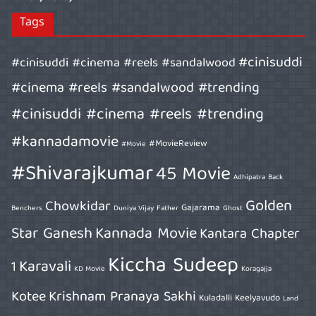
Tags
#cinisuddi
#cinisuddi #cinema #reels #sandalwood
#cinema #reels #sandalwood #trending
#cinisuddi #cinema #reels #trending
#kannadamovie
#MovieReview
#Movie
#Shivarajkumar
45 Movie
Adhipatra
Back
Golden
Chowkidar
Gajarama
Benchers
Duniya Vijay
Father
Ghost
Star Ganesh
Kannada Movie
Kantara Chapter
Kiccha Sudeep
Karavali
1
KD Movie
Koragajja
Kotee
Krishnam Pranaya Sakhi
Kuladalli Keelyavudo
Land