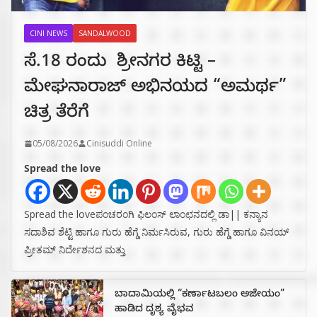
CINI NEWS
SANDALWOOD
ಸೆ.18 ರಂದು ಶ್ರೀನಗರ ಕಿಟ್ಟಿ –
ಮೇಘನಾರಾಜ್ ಅಭಿನಯದ “ಅಮರ್ಥ”
ಚಿತ್ರ ತೆರೆಗೆ
05/08/2026
Cinisuddi Online
Spread the love
Spread the loveಪಂಚರಂಗಿ ಫಿಲಂಸ್ ಲಾಂಛನದಲ್ಲಿ ಡಾ|| ಕನ್ಯಾನ
ಸದಾಶಿವ ಶೆಟ್ಟಿ ಹಾಗೂ ಗುರು ಹೆಗ್ಡೆ ನಿರ್ಮಸಿರುವ, ಗುರು ಹೆಗ್ಡೆ ಹಾಗೂ ವಿನಯ್
ಪ್ರೀತಮ್ ನಿರ್ದೇಶನದ ಮತ್ತು
ಬಾದಾಮಿಯಲ್ಲಿ “ಕರ್ಣಾಟಬಲಂ ಅಜೇಯಂ”
ಹಾಡಿದ ದೃಶ್ಯ ವೈಭವ