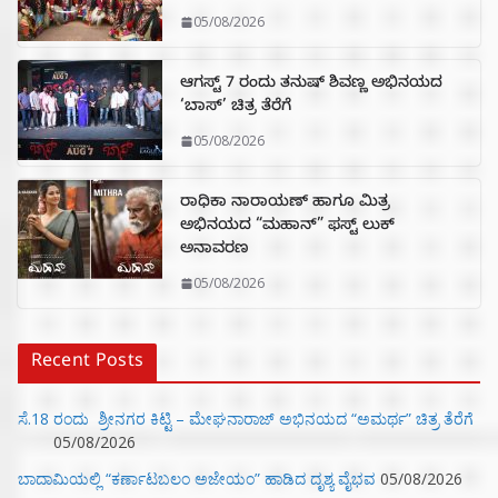
05/08/2026
ಆಗಸ್ಟ್ 7 ರಂದು ತನುಷ್ ಶಿವಣ್ಣ ಅಭಿನಯದ
‘ಬಾಸ್’ ಚಿತ್ರ ತೆರೆಗೆ
05/08/2026
ರಾಧಿಕಾ ನಾರಾಯಣ್ ಹಾಗೂ ಮಿತ್ರ
ಅಭಿನಯದ “ಮಹಾನ್” ಫಸ್ಟ್ ಲುಕ್
ಅನಾವರಣ
05/08/2026
Recent Posts
ಸೆ.18 ರಂದು ಶ್ರೀನಗರ ಕಿಟ್ಟಿ – ಮೇಘನಾರಾಜ್ ಅಭಿನಯದ “ಅಮರ್ಥ” ಚಿತ್ರ ತೆರೆಗೆ
05/08/2026
ಬಾದಾಮಿಯಲ್ಲಿ “ಕರ್ಣಾಟಬಲಂ ಅಜೇಯಂ” ಹಾಡಿದ ದೃಶ್ಯ ವೈಭವ
05/08/2026