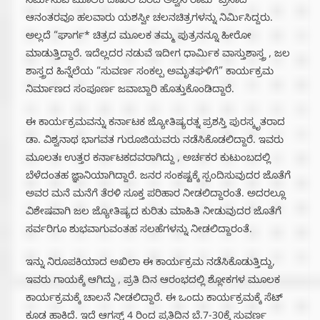
ನಿರ್ಮಿಸುವ ಮೂಲಕ ದಾಖಲೆ ಬರೆದ ಅಶ್ವಿನಿ ರಾಮ್ ಪ್ರಸಾದ್
ಆನಂತರವೂ ಹಲವಾರು ಯಶಸ್ವೀ ಚಲನಚಿತ್ರಗಳನ್ನು ನಿರ್ಮಿಸಿದ್ದರು.
ಅಲ್ಲದೆ “ಘಾರ್ಗ* ಚಿತ್ರದ ಮೂಲಕ ತಮ್ಮ ಪುತ್ರನನ್ನೂ ಹೀರೋ
ಮಾಡುತ್ತಿದ್ದಾರೆ. ಇದೆಲ್ಲದರ ನಡುವೆ ಇದೀಗ ಧಾರ್ಮಿಕ ವಾಸ್ತುಶಾಸ್ತ್ರ , ಜಲ
ಶಾಸ್ತ್ರದ ಹಿನ್ನೆಲೆಯ “ಸುವರ್ಣ ಸಂಕಲ್ಪ ಅಮೃತಘಳಿಗೆ” ಕಾರ್ಯಕ್ರಮ
ನಿರ್ಮಾಣದ ಸಂಪೂರ್ಣ ಜವಾಬ್ದಾರಿ ಹೊತ್ತುಕೊಂಡಿದ್ದಾರೆ.
ಈ ಕಾರ್ಯಕ್ರಮವನ್ನು ಕರ್ನಾಟಕ ಜ್ಯೋತಿಷ್ಯರತ್ನ ಪ್ರಶಸ್ತಿ ಪುರಸ್ಕೃತರಾದ
ಡಾ. ವಿಶ್ವನಾಥ ಭಾಗವತ ಗುರೂಜಿಯವರು ನಡೆಸಿಕೊಡಲಿದ್ದಾರೆ. ಇವರು
ಮೂಲತಃ ಉತ್ತರ ಕರ್ನಾಟಕದವರಾಗಿದ್ದು , ಅರ್ಚಕರ ಕುಟುಂಬದಲ್ಲಿ
ಬೆಳೆದಂತಹ ಜ್ಞಾನಿಯಾಗಿದ್ದಾರೆ. ಜನರ ಸಂಕಷ್ಟಕ್ಕೆ ಸ್ಪಂದಿಸುವುದರ ಜೊತೆಗೆ
ಅವರ ಮನೆ ಮನೆಗೆ ತೆರಳಿ ಸೂಕ್ತ ಪರಿಹಾರ ನೀಡಲಿದ್ದಾರಂತೆ. ಅದರಲ್ಲೂ
ವಿಶೇಷವಾಗಿ ಜಲ ಜ್ಯೋತಿಷ್ಯದ ಕುರಿತು ಮಾಹಿತಿ ನೀಡುವುದರ ಜೊತೆಗೆ
ಸರ್ವರಿಗೂ ಶುಭವಾಗುವಂತಹ ಸಲಹೆಗಳನ್ನು ನೀಡಲಿದ್ದಾರಂತೆ.
ಇನ್ನು ನಿರೂಪಕಿಯಾದ ಅಖಿಲಾ ಈ ಕಾರ್ಯಕ್ರಮ ನಡೆಸಿಕೊಡುತ್ತಿದ್ದು,
ಇವರು ಗಾಯಕ್ಕೆ ಆಗಿದ್ದು , ಪ್ರತಿ ದಿನ ಆರಂಭದಲ್ಲಿ ಶ್ಲೋಕಗಳ ಮೂಲಕ
ಕಾರ್ಯಕ್ರಮಕ್ಕೆ ಚಾಲನೆ ನೀಡಲಿದ್ದಾರೆ. ಈ ಒಂದು ಕಾರ್ಯಕ್ರಮಕ್ಕೆ ಸೆಟ್
ಕೂಡ ಹಾಕಿದೆ. ಇದೆ ಆಗಸ್ಟ್ 4 ರಿಂದ ಪ್ರತಿದಿನ ಬೆ.7-30ಕ್ಕೆ ಸುವರ್ಣ