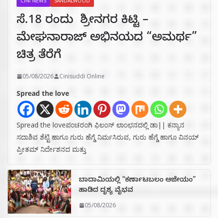
CINI NEWS
SANDALWOOD
ಸೆ.18 ರಂದು ಶ್ರೀನಗರ ಕಿಟ್ಟಿ –
ಮೇಘನಾರಾಜ್ ಅಭಿನಯದ “ಅಮರ್ಥ”
ಚಿತ್ರ ತೆರೆಗೆ
05/08/2026
Cinisuddi Online
Spread the love
Spread the loveಪಂಚರಂಗಿ ಫಿಲಂಸ್ ಲಾಂಛನದಲ್ಲಿ ಡಾ|| ಕನ್ಯಾನ
ಸದಾಶಿವ ಶೆಟ್ಟಿ ಹಾಗೂ ಗುರು ಹೆಗ್ಡೆ ನಿರ್ಮಸಿರುವ, ಗುರು ಹೆಗ್ಡೆ ಹಾಗೂ ವಿನಯ್
ಪ್ರೀತಮ್ ನಿರ್ದೇಶನದ ಮತ್ತು
ಬಾದಾಮಿಯಲ್ಲಿ “ಕರ್ಣಾಟಬಲಂ ಅಜೇಯಂ”
ಹಾಡಿದ ದೃಶ್ಯ ವೈಭವ
05/08/2026