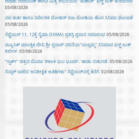
ರಾಧಿಕಾ ನಾರಾಯಣ್ ಹಾಗೂ ಮಿತ್ರ ಅಭಿನಯದ “ಮಹಾನ್” ಫಸ್ಟ್ ಲುಕ್ ಅನಾವರಣ
05/08/2026
ನಟ ಕಾರ್ತಿ ಹಾಗೂ ನಿರ್ದೇಶಕ ಮೋಹನ್ ರಾಜ ಜೋಡಿಯ ಹೊಸ ಸಿನಿಮಾ ಘೋಷಣೆ
05/08/2026
ಸೆಪ್ಟೆಂಬರ್ 11, 12ಕ್ಕೆ ಸೈಮಾ (SIIMA) ಪ್ರಶಸ್ತಿ ಪ್ರದಾನ ಸಮಾರಂಭ
05/08/2026
ಮ್ಯೂಸಿಕ್‌ ಮಾಂತ್ರಿಕ ದೇವಿ ಶ್ರೀ ಪ್ರಸಾದ್ ನಟನೆಯ”ಯಲ್ಲಮ್ಮ” ಸಿನಿಮಾದ ಫಸ್ಟ್‌ ಲುಕ್‌
ರಿಲೀಸ್.
05/08/2026
“ಸ್ಪಾರ್ಕ್” ಚಿತ್ರದ ಮೊದಲ‌ ‘ಶಕಲಕ ಭುಂ‌ ಭೂಮ್..’ ಹಾಡು ಬಿಡುಗಡೆ.
05/08/2026
ಸೆನ್ಸಾರ್ ದಾಟಿದ ‘ಅನಿರೀಕ್ಷಿತ ಅತಿಥಿಗಳು” ಸೆಪ್ಟೆಂಬರ್‌ನಲ್ಲಿ ತೆರೆಗೆ.
02/08/2026