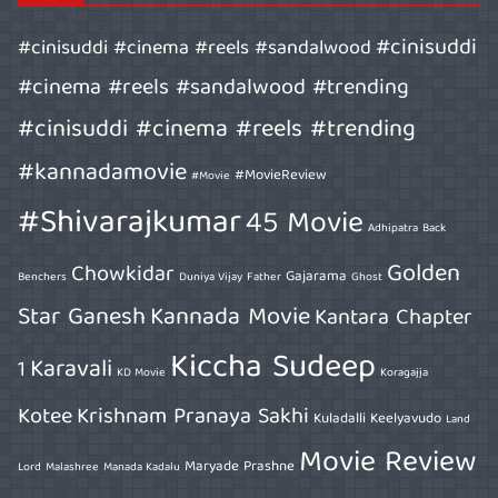
#cinisuddi
#cinisuddi #cinema #reels #sandalwood
#cinema #reels #sandalwood #trending
#cinisuddi #cinema #reels #trending
#kannadamovie
#MovieReview
#Movie
#Shivarajkumar
45 Movie
Adhipatra
Back
Golden
Chowkidar
Gajarama
Benchers
Duniya Vijay
Father
Ghost
Star Ganesh
Kannada Movie
Kantara Chapter
Kiccha Sudeep
Karavali
1
KD Movie
Koragajja
Kotee
Krishnam Pranaya Sakhi
Kuladalli Keelyavudo
Land
Movie Review
Maryade Prashne
Lord
Malashree
Manada Kadalu