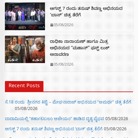
ಆಗಸ್ಟ್ 7 ರಂದು ತನುಷ್ ಶಿವಣ್ಣ ಅಭಿನಯದ
‘ಬಾಸ್’ ಚಿತ್ರ ತೆರೆಗೆ
05/08/2026
ರಾಧಿಕಾ ನಾರಾಯಣ್ ಹಾಗೂ ಮಿತ್ರ
ಅಭಿನಯದ “ಮಹಾನ್” ಫಸ್ಟ್ ಲುಕ್
ಅನಾವರಣ
05/08/2026
Recent Posts
ಸೆ.18 ರಂದು ಶ್ರೀನಗರ ಕಿಟ್ಟಿ – ಮೇಘನಾರಾಜ್ ಅಭಿನಯದ “ಅಮರ್ಥ” ಚಿತ್ರ ತೆರೆಗೆ
05/08/2026
ಬಾದಾಮಿಯಲ್ಲಿ “ಕರ್ಣಾಟಬಲಂ ಅಜೇಯಂ” ಹಾಡಿದ ದೃಶ್ಯ ವೈಭವ
05/08/2026
ಆಗಸ್ಟ್ 7 ರಂದು ತನುಷ್ ಶಿವಣ್ಣ ಅಭಿನಯದ ‘ಬಾಸ್’ ಚಿತ್ರ ತೆರೆಗೆ
05/08/2026