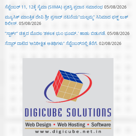
ಸೆಪ್ಟೆಂಬರ್ 11, 12ಕ್ಕೆ ಸೈಮಾ (SIIMA) ಪ್ರಶಸ್ತಿ ಪ್ರದಾನ ಸಮಾರಂಭ
05/08/2026
ಮ್ಯೂಸಿಕ್‌ ಮಾಂತ್ರಿಕ ದೇವಿ ಶ್ರೀ ಪ್ರಸಾದ್ ನಟನೆಯ”ಯಲ್ಲಮ್ಮ” ಸಿನಿಮಾದ ಫಸ್ಟ್‌ ಲುಕ್‌
ರಿಲೀಸ್.
05/08/2026
“ಸ್ಪಾರ್ಕ್” ಚಿತ್ರದ ಮೊದಲ‌ ‘ಶಕಲಕ ಭುಂ‌ ಭೂಮ್..’ ಹಾಡು ಬಿಡುಗಡೆ.
05/08/2026
ಸೆನ್ಸಾರ್ ದಾಟಿದ ‘ಅನಿರೀಕ್ಷಿತ ಅತಿಥಿಗಳು” ಸೆಪ್ಟೆಂಬರ್‌ನಲ್ಲಿ ತೆರೆಗೆ.
02/08/2026