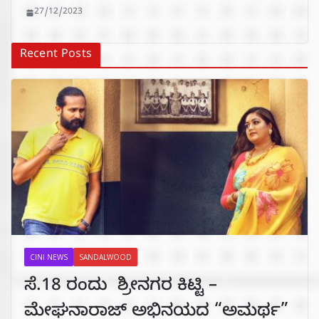
27/12/2023
Recent Posts
CINI NEWS
SANDALWOOD
ಸೆ.18 ರಂದು ಶ್ರೀನಗರ ಕಿಟ್ಟಿ –
ಮೇಘನಾರಾಜ್ ಅಭಿನಯದ “ಅಮರ್ಥ”