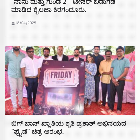
“ನಾನು ಮತ್ತು ಗುಂಡ 2” ಟೀಸರ್ ಬಿಡುಗಡೆ
ಮಾಡಿದ ಶೈಲಜಾ ಕಿರಗಂದೂರು.
18/04/2025
ಬಿಗ್ ಬಾಸ್ ಖ್ಯಾತಿಯ ಶೃತಿ ಪ್ರಕಾಶ್ ಅಭಿನಯದ
“ಫ್ರೈಡೆ” ಚಿತ್ರ ಆರಂಭ.