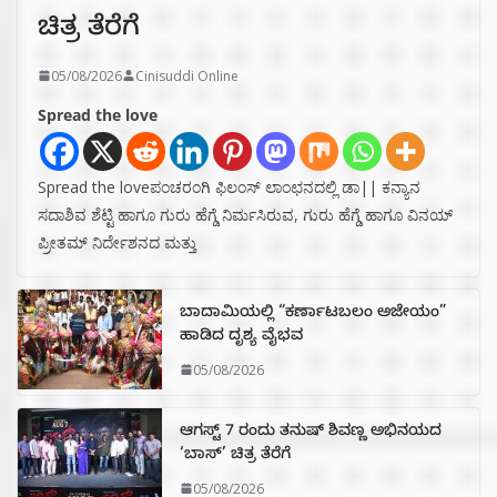
ಚಿತ್ರ ತೆರೆಗೆ
05/08/2026
Cinisuddi Online
Spread the love
Spread the loveಪಂಚರಂಗಿ ಫಿಲಂಸ್ ಲಾಂಛನದಲ್ಲಿ ಡಾ|| ಕನ್ಯಾನ
ಸದಾಶಿವ ಶೆಟ್ಟಿ ಹಾಗೂ ಗುರು ಹೆಗ್ಡೆ ನಿರ್ಮಸಿರುವ, ಗುರು ಹೆಗ್ಡೆ ಹಾಗೂ ವಿನಯ್
ಪ್ರೀತಮ್ ನಿರ್ದೇಶನದ ಮತ್ತು
ಬಾದಾಮಿಯಲ್ಲಿ “ಕರ್ಣಾಟಬಲಂ ಅಜೇಯಂ”
ಹಾಡಿದ ದೃಶ್ಯ ವೈಭವ
05/08/2026
ಆಗಸ್ಟ್ 7 ರಂದು ತನುಷ್ ಶಿವಣ್ಣ ಅಭಿನಯದ
‘ಬಾಸ್’ ಚಿತ್ರ ತೆರೆಗೆ
05/08/2026