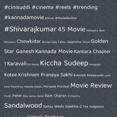
#cinisuddi #cinema #reels #trending
#kannadamovie
#MovieReview
#Movie
#Shivarajkumar
45 Movie
Adhipatra
Back
Golden
Chowkidar
Gajarama
Benchers
Duniya Vijay
Father
Ghost
Star Ganesh
Kannada Movie
Kantara Chapter
Kiccha Sudeep
Karavali
1
KD Movie
Koragajja
Kotee
Krishnam Pranaya Sakhi
Kuladalli Keelyavudo
Land
Movie Review
Maryade Prashne
Lord
Malashree
Manada Kadalu
Peter
Ram Charan
Peddi
Raju James Bond
R Chandru
Sandalwood
Sanju Weds Geetha-2
The Judgment