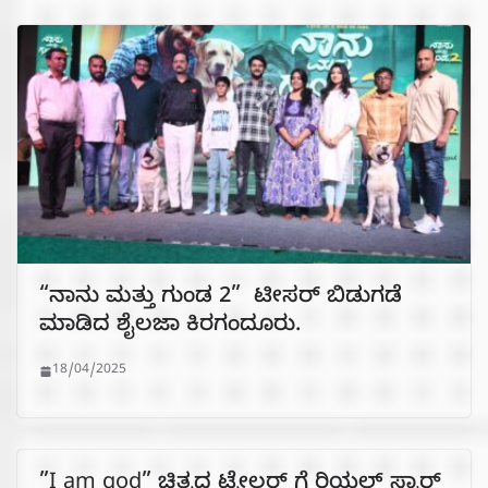
“ನಾನು ಮತ್ತು ಗುಂಡ 2” ಟೀಸರ್ ಬಿಡುಗಡೆ
ಮಾಡಿದ ಶೈಲಜಾ ಕಿರಗಂದೂರು.
18/04/2025
”I am god” ಚಿತ್ರದ ಟ್ರೇಲರ್‌ ಗೆ ರಿಯಲ್‌ ಸ್ಟಾರ್‌