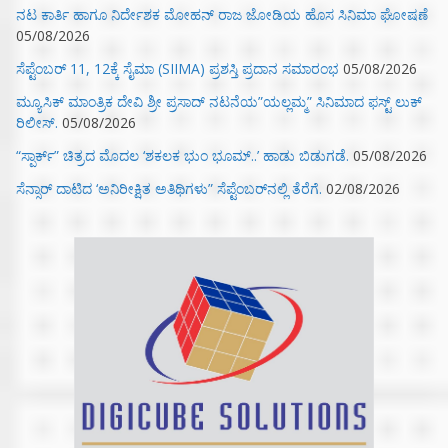
ನಟ ಕಾರ್ತಿ ಹಾಗೂ ನಿರ್ದೇಶಕ ಮೋಹನ್ ರಾಜ ಜೋಡಿಯ ಹೊಸ ಸಿನಿಮಾ ಘೋಷಣೆ
05/08/2026
ಸೆಪ್ಟೆಂಬರ್ 11, 12ಕ್ಕೆ ಸೈಮಾ (SIIMA) ಪ್ರಶಸ್ತಿ ಪ್ರದಾನ ಸಮಾರಂಭ
05/08/2026
ಮ್ಯೂಸಿಕ್‌ ಮಾಂತ್ರಿಕ ದೇವಿ ಶ್ರೀ ಪ್ರಸಾದ್ ನಟನೆಯ”ಯಲ್ಲಮ್ಮ” ಸಿನಿಮಾದ ಫಸ್ಟ್‌ ಲುಕ್‌
ರಿಲೀಸ್.
05/08/2026
“ಸ್ಪಾರ್ಕ್” ಚಿತ್ರದ ಮೊದಲ‌ ‘ಶಕಲಕ ಭುಂ‌ ಭೂಮ್..’ ಹಾಡು ಬಿಡುಗಡೆ.
05/08/2026
ಸೆನ್ಸಾರ್ ದಾಟಿದ ‘ಅನಿರೀಕ್ಷಿತ ಅತಿಥಿಗಳು” ಸೆಪ್ಟೆಂಬರ್‌ನಲ್ಲಿ ತೆರೆಗೆ.
02/08/2026