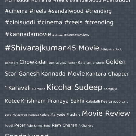
#cinisuddi
#cinisuddi #cinema #reels #sandalwood
#cinema #reels #sandalwood #trending
#cinisuddi #cinema #reels #trending
#kannadamovie
#MovieReview
#Movie
#Shivarajkumar
45 Movie
Adhipatra
Back
Golden
Chowkidar
Gajarama
Benchers
Duniya Vijay
Father
Ghost
Star Ganesh
Kannada Movie
Kantara Chapter
Kiccha Sudeep
Karavali
1
KD Movie
Koragajja
Kotee
Krishnam Pranaya Sakhi
Kuladalli Keelyavudo
Land
Movie Review
Maryade Prashne
Lord
Malashree
Manada Kadalu
Peter
Ram Charan
Peddi
Raju James Bond
R Chandru