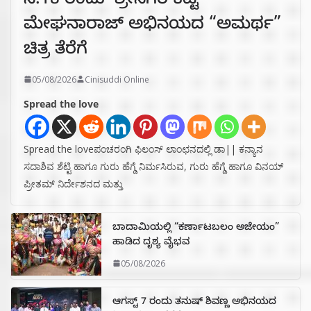
ಸೆ.18 ರಂದು ಶ್ರೀನಗರ ಕಿಟ್ಟಿ –
ಮೇಘನಾರಾಜ್ ಅಭಿನಯದ “ಅಮರ್ಥ”
ಚಿತ್ರ ತೆರೆಗೆ
05/08/2026
Cinisuddi Online
Spread the love
Spread the loveಪಂಚರಂಗಿ ಫಿಲಂಸ್ ಲಾಂಛನದಲ್ಲಿ ಡಾ|| ಕನ್ಯಾನ
ಸದಾಶಿವ ಶೆಟ್ಟಿ ಹಾಗೂ ಗುರು ಹೆಗ್ಡೆ ನಿರ್ಮಸಿರುವ, ಗುರು ಹೆಗ್ಡೆ ಹಾಗೂ ವಿನಯ್
ಪ್ರೀತಮ್ ನಿರ್ದೇಶನದ ಮತ್ತು
ಬಾದಾಮಿಯಲ್ಲಿ “ಕರ್ಣಾಟಬಲಂ ಅಜೇಯಂ”
ಹಾಡಿದ ದೃಶ್ಯ ವೈಭವ
05/08/2026
ಆಗಸ್ಟ್ 7 ರಂದು ತನುಷ್ ಶಿವಣ್ಣ ಅಭಿನಯದ