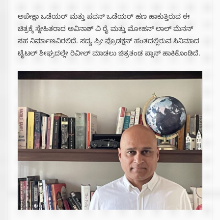
ಅಪೇಕ್ಷಾ ಒಡೆಯರ್ ಮತ್ತು ಪವನ್ ಒಡೆಯರ್ ಹಣ ಹಾಕುತ್ತಿರುವ ಈ
ಚಿತ್ರಕ್ಕೆ ಸ್ನೇಹಿತರಾದ ಅವಿನಾಶ್ ವಿ ರೈ ಮತ್ತು ಮೋಹನ್ ಲಾಲ್ ಮೆನನ್
ಸಹ ನಿರ್ಮಾಣವಿರಲಿದೆ. ಸದ್ಯ ಪ್ರೀ ಪ್ರೊಡಕ್ಷನ್ ಹಂತದಲ್ಲಿರುವ ಸಿನಿಮಾದ
ಟೈಟಲ್ ಶೀಘ್ರದಲ್ಲೇ ರಿವೀಲ್ ಮಾಡಲು ಚಿತ್ರತಂಡ ಪ್ಲಾನ್ ಹಾಕಿಕೊಂಡಿದೆ.