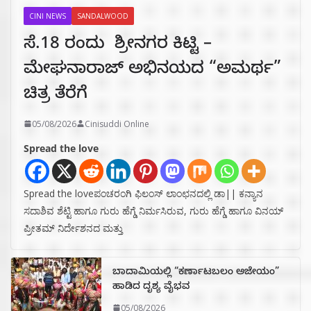
CINI NEWS
SANDALWOOD
ಸೆ.18 ರಂದು ಶ್ರೀನಗರ ಕಿಟ್ಟಿ –
ಮೇಘನಾರಾಜ್ ಅಭಿನಯದ “ಅಮರ್ಥ”
ಚಿತ್ರ ತೆರೆಗೆ
05/08/2026
Cinisuddi Online
Spread the love
Spread the loveಪಂಚರಂಗಿ ಫಿಲಂಸ್ ಲಾಂಛನದಲ್ಲಿ ಡಾ|| ಕನ್ಯಾನ
ಸದಾಶಿವ ಶೆಟ್ಟಿ ಹಾಗೂ ಗುರು ಹೆಗ್ಡೆ ನಿರ್ಮಸಿರುವ, ಗುರು ಹೆಗ್ಡೆ ಹಾಗೂ ವಿನಯ್
ಪ್ರೀತಮ್ ನಿರ್ದೇಶನದ ಮತ್ತು
ಬಾದಾಮಿಯಲ್ಲಿ “ಕರ್ಣಾಟಬಲಂ ಅಜೇಯಂ”
ಹಾಡಿದ ದೃಶ್ಯ ವೈಭವ
05/08/2026