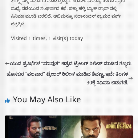
ಫಿಲ್ಮ್ಸ್‌ನಲ್ಲಿ ನಿರ್ಮಾಣ ಮಾಡುತ್ತಿದ್ದಾರೆ. ಕರಾವಳಿ ಮನುಷ್ಯ ಹಾಗೂ ಪ್ರಾಣಿ
ಮಧ್ಯೆ ನಡೆಯುವ ಸಂಘರ್ಷದ ಕಥೆ. ಪಕ್ಕಾ ಹಳ್ಳಿ ಬ್ಯಾಕ್ ಡ್ರಾಪ್ ನಲ್ಲಿ
ಸಿನಿಮಾ ಮೂಡಿ ಬರಲಿದೆ. ಅಭಿಮನ್ಯೂ ಸದಾನಂದನ್ ಕ್ಯಾಮರ ವರ್ಕ್
ಚಿತ್ರಕ್ಕಿದೆ.
Visited 1 times, 1 visit(s) today
ಯುವ ಪ್ರತಿಭೆಗಳ “ಮಾವುತ” ಚಿತ್ರದ ಟ್ರೇಲರ್ ರಿಲೀಸ್ ಮಾಡಿದ ಗಣ್ಯರು.
ಹೊಸಬರ “ವಲವಾರ” ಟ್ರೇಲರ್ ರಿಲೀಸ್ ಮಾಡಿದ ಶಿವಣ್ಣ..ಇದೇ ತಿಂಗಳ
30ಕ್ಕೆ ಸಿನಿಮಾ ಬಿಡುಗಡೆ.
You May Also Like