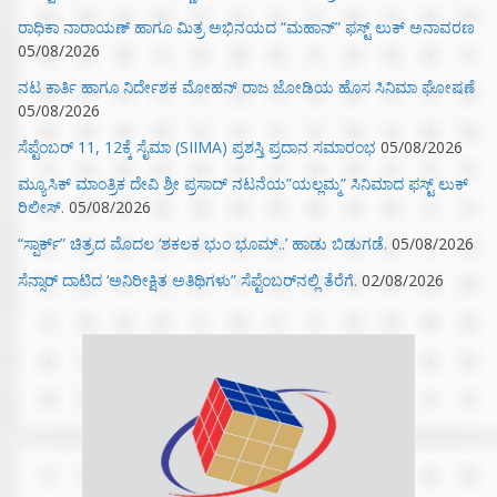
ರಾಧಿಕಾ ನಾರಾಯಣ್ ಹಾಗೂ ಮಿತ್ರ ಅಭಿನಯದ “ಮಹಾನ್” ಫಸ್ಟ್ ಲುಕ್ ಅನಾವರಣ
05/08/2026
ನಟ ಕಾರ್ತಿ ಹಾಗೂ ನಿರ್ದೇಶಕ ಮೋಹನ್ ರಾಜ ಜೋಡಿಯ ಹೊಸ ಸಿನಿಮಾ ಘೋಷಣೆ
05/08/2026
ಸೆಪ್ಟೆಂಬರ್ 11, 12ಕ್ಕೆ ಸೈಮಾ (SIIMA) ಪ್ರಶಸ್ತಿ ಪ್ರದಾನ ಸಮಾರಂಭ
05/08/2026
ಮ್ಯೂಸಿಕ್‌ ಮಾಂತ್ರಿಕ ದೇವಿ ಶ್ರೀ ಪ್ರಸಾದ್ ನಟನೆಯ”ಯಲ್ಲಮ್ಮ” ಸಿನಿಮಾದ ಫಸ್ಟ್‌ ಲುಕ್‌
ರಿಲೀಸ್.
05/08/2026
“ಸ್ಪಾರ್ಕ್” ಚಿತ್ರದ ಮೊದಲ‌ ‘ಶಕಲಕ ಭುಂ‌ ಭೂಮ್..’ ಹಾಡು ಬಿಡುಗಡೆ.
05/08/2026
ಸೆನ್ಸಾರ್ ದಾಟಿದ ‘ಅನಿರೀಕ್ಷಿತ ಅತಿಥಿಗಳು” ಸೆಪ್ಟೆಂಬರ್‌ನಲ್ಲಿ ತೆರೆಗೆ.
02/08/2026