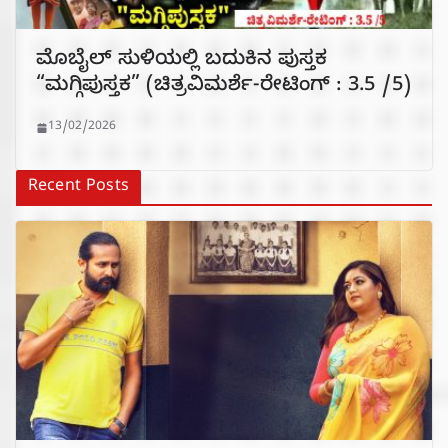
ಮೊಬೈಲ್ ಸುಳಿಯಲ್ಲಿ ಬದುಕಿನ ಪುಸ್ತಕ
“ಮಗ್ಗಿಪುಸ್ತಕ” (ಚಿತ್ರವಿಮರ್ಶೆ-ರೇಟಿಂಗ್ : 3.5 /5)
13/02/2026
Recent Posts