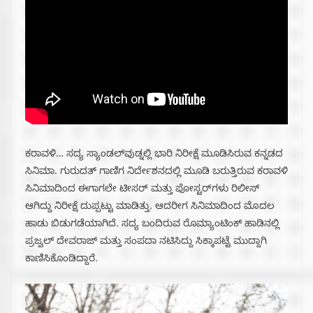
ಕರಾವಳಿ… ಸದ್ಯ ಸ್ಯಾಂಡಲ್‌ವುಡ್ನಲ್ಲಿ ಭಾರಿ ನಿರೀಕ್ಷೆ ಮೂಡಿಸಿರುವ ಕನ್ನಡದ
ಸಿನಿಮಾ. ಗುರುದತ್ ಗಾಣಿಗ ನಿರ್ದೇಶನದಲ್ಲಿ ಮೂಡಿ ಬರುತ್ತಿರುವ ಕರಾವಳಿ
ಸಿನಿಮಾದಿಂದ ಈಗಾಗಲೇ ಟೀಸರ್ ಮತ್ತು ಪೋಸ್ಟರ್‌ಗಳು ರಿಲೀಸ್
ಆಗಿದ್ದು ನಿರೀಕ್ಷೆ ದುಪ್ಪಟ್ಟು ಮಾಡಿತ್ತು. ಆದರೀಗ ಸಿನಿಮಾದಿಂದ ಮೊದಲ
ಹಾಡು ಬಿಡುಗಡೆಯಾಗಿದೆ. ಸದ್ಯ ಬಂದಿರುವ ರೊಮ್ಯಾಂಟಿಂಕ್ ಹಾಡಿನಲ್ಲಿ
ಪ್ರಜ್ವಲ್ ದೇವರಾಜ್ ಮತ್ತು ಸಂಪದಾ ನಟಿಸಿದ್ದು ಸಿಕ್ಕಾಪಟ್ಟೆ ಮುದ್ದಾಗಿ
ಕಾಣಿಸಿಕೊಂಡಿದ್ದಾರೆ.