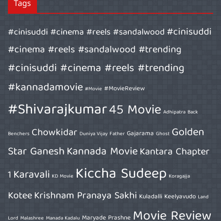
Tags
#cinisuddi
#cinisuddi #cinema #reels #sandalwood
#cinema #reels #sandalwood #trending
#cinisuddi #cinema #reels #trending
#kannadamovie
#MovieReview
#Movie
#Shivarajkumar
45 Movie
Adhipatra
Back
Golden
Chowkidar
Gajarama
Benchers
Duniya Vijay
Father
Ghost
Star Ganesh
Kannada Movie
Kantara Chapter
Kiccha Sudeep
Karavali
1
KD Movie
Koragajja
Kotee
Krishnam Pranaya Sakhi
Kuladalli Keelyavudo
Land
Movie Review
Maryade Prashne
Lord
Malashree
Manada Kadalu