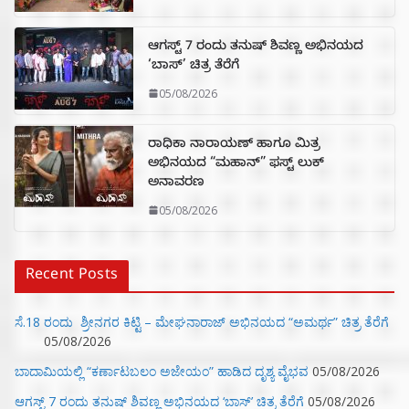
ಆಗಸ್ಟ್ 7 ರಂದು ತನುಷ್ ಶಿವಣ್ಣ ಅಭಿನಯದ
‘ಬಾಸ್’ ಚಿತ್ರ ತೆರೆಗೆ
05/08/2026
ರಾಧಿಕಾ ನಾರಾಯಣ್ ಹಾಗೂ ಮಿತ್ರ
ಅಭಿನಯದ “ಮಹಾನ್” ಫಸ್ಟ್ ಲುಕ್
ಅನಾವರಣ
05/08/2026
Recent Posts
ಸೆ.18 ರಂದು ಶ್ರೀನಗರ ಕಿಟ್ಟಿ – ಮೇಘನಾರಾಜ್ ಅಭಿನಯದ “ಅಮರ್ಥ” ಚಿತ್ರ ತೆರೆಗೆ
05/08/2026
ಬಾದಾಮಿಯಲ್ಲಿ “ಕರ್ಣಾಟಬಲಂ ಅಜೇಯಂ” ಹಾಡಿದ ದೃಶ್ಯ ವೈಭವ
05/08/2026
ಆಗಸ್ಟ್ 7 ರಂದು ತನುಷ್ ಶಿವಣ್ಣ ಅಭಿನಯದ ‘ಬಾಸ್’ ಚಿತ್ರ ತೆರೆಗೆ
05/08/2026