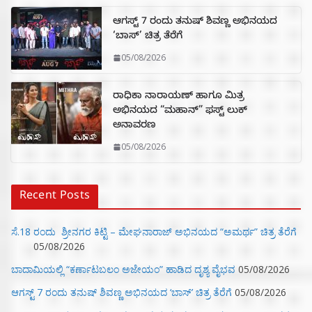
ಆಗಸ್ಟ್ 7 ರಂದು ತನುಷ್ ಶಿವಣ್ಣ ಅಭಿನಯದ
‘ಬಾಸ್’ ಚಿತ್ರ ತೆರೆಗೆ
05/08/2026
ರಾಧಿಕಾ ನಾರಾಯಣ್ ಹಾಗೂ ಮಿತ್ರ
ಅಭಿನಯದ “ಮಹಾನ್” ಫಸ್ಟ್ ಲುಕ್
ಅನಾವರಣ
05/08/2026
Recent Posts
ಸೆ.18 ರಂದು ಶ್ರೀನಗರ ಕಿಟ್ಟಿ – ಮೇಘನಾರಾಜ್ ಅಭಿನಯದ “ಅಮರ್ಥ” ಚಿತ್ರ ತೆರೆಗೆ
05/08/2026
ಬಾದಾಮಿಯಲ್ಲಿ “ಕರ್ಣಾಟಬಲಂ ಅಜೇಯಂ” ಹಾಡಿದ ದೃಶ್ಯ ವೈಭವ
05/08/2026
ಆಗಸ್ಟ್ 7 ರಂದು ತನುಷ್ ಶಿವಣ್ಣ ಅಭಿನಯದ ‘ಬಾಸ್’ ಚಿತ್ರ ತೆರೆಗೆ
05/08/2026