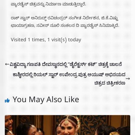
ಪ್ಯಾರಡೈಸ್ ಚಿತ್ರವನ್ನು ನಿರ್ಮಾಣ ಮಾಡುತ್ತಿದ್ದಾರೆ.
ರಾಕ್ ಸ್ಟಾರ್ ಅನಿರುದ್ಧ್ ರವಿಚಂದ್ರರ್ ಸಂಗೀತ ನಿರ್ದೇಶನ, ಜಿ.ಕೆ.ವಿಷ್ಣು
ಛಾಯಾಗ್ರಹಣ, ನವೀನ್ ನೂಲಿ ಸಂಕಲನ ದಿ ಪ್ಯಾರಡೈಸ್ ಸಿನಿಮಾಕ್ಕಿದೆ.
Visited 1 times, 1 visit(s) today
ವಿಶ್ವವಿದ್ಯಾ ಗಣಪತಿ ದೇವಸ್ಥಾನದಲ್ಲಿ “ಡೈರೆಕ್ಟರ್ಸ್ ಕಟ್” ಚಿತ್ರಕ್ಕೆ ಚಾಲನೆ
ಕಾಶ್ಮೀರದಲ್ಲಿ ರಿಯಲ್ ಸ್ಟಾರ್ ಉಪೇಂದ್ರ ಪುತ್ರ ಆಯುಷ್ ಅಭಿನಯದ
ಚಿತ್ರದ ಚಿತ್ರೀಕರಣ
You May Also Like