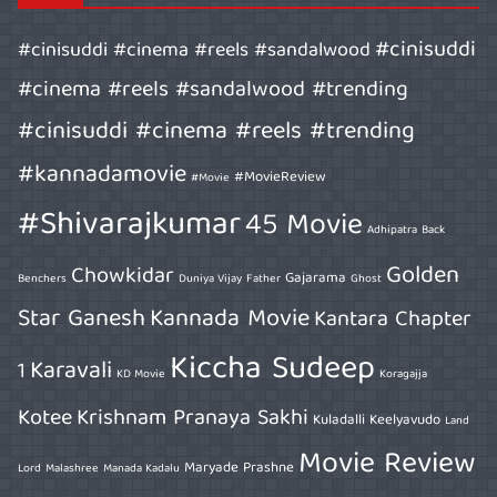
#cinisuddi
#cinisuddi #cinema #reels #sandalwood
#cinema #reels #sandalwood #trending
#cinisuddi #cinema #reels #trending
#kannadamovie
#MovieReview
#Movie
#Shivarajkumar
45 Movie
Adhipatra
Back
Golden
Chowkidar
Gajarama
Benchers
Duniya Vijay
Father
Ghost
Star Ganesh
Kannada Movie
Kantara Chapter
Kiccha Sudeep
Karavali
1
KD Movie
Koragajja
Kotee
Krishnam Pranaya Sakhi
Kuladalli Keelyavudo
Land
Movie Review
Maryade Prashne
Lord
Malashree
Manada Kadalu