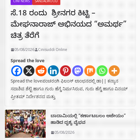
CINI NEWS
SANDALWOOD
ಸೆ.18 ರಂದು ಶ್ರೀನಗರ ಕಿಟ್ಟಿ –
ಮೇಘನಾರಾಜ್ ಅಭಿನಯದ “ಅಮರ್ಥ”
ಚಿತ್ರ ತೆರೆಗೆ
05/08/2026
Cinisuddi Online
Spread the love
Spread the loveಪಂಚರಂಗಿ ಫಿಲಂಸ್ ಲಾಂಛನದಲ್ಲಿ ಡಾ|| ಕನ್ಯಾನ
ಸದಾಶಿವ ಶೆಟ್ಟಿ ಹಾಗೂ ಗುರು ಹೆಗ್ಡೆ ನಿರ್ಮಸಿರುವ, ಗುರು ಹೆಗ್ಡೆ ಹಾಗೂ ವಿನಯ್
ಪ್ರೀತಮ್ ನಿರ್ದೇಶನದ ಮತ್ತು
ಬಾದಾಮಿಯಲ್ಲಿ “ಕರ್ಣಾಟಬಲಂ ಅಜೇಯಂ”
ಹಾಡಿದ ದೃಶ್ಯ ವೈಭವ
05/08/2026