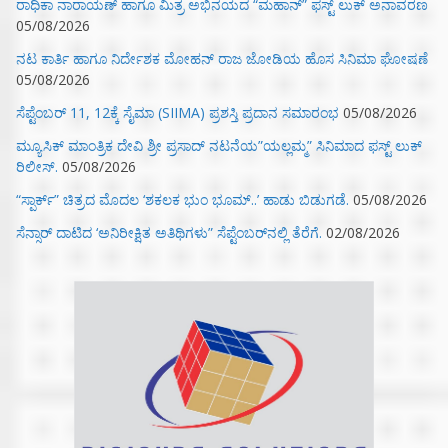
ರಾಧಿಕಾ ನಾರಾಯಣ್ ಹಾಗೂ ಮಿತ್ರ ಅಭಿನಯದ “ಮಹಾನ್” ಫಸ್ಟ್ ಲುಕ್ ಅನಾವರಣ
05/08/2026
ನಟ ಕಾರ್ತಿ ಹಾಗೂ ನಿರ್ದೇಶಕ ಮೋಹನ್ ರಾಜ ಜೋಡಿಯ ಹೊಸ ಸಿನಿಮಾ ಘೋಷಣೆ
05/08/2026
ಸೆಪ್ಟೆಂಬರ್ 11, 12ಕ್ಕೆ ಸೈಮಾ (SIIMA) ಪ್ರಶಸ್ತಿ ಪ್ರದಾನ ಸಮಾರಂಭ
05/08/2026
ಮ್ಯೂಸಿಕ್‌ ಮಾಂತ್ರಿಕ ದೇವಿ ಶ್ರೀ ಪ್ರಸಾದ್ ನಟನೆಯ”ಯಲ್ಲಮ್ಮ” ಸಿನಿಮಾದ ಫಸ್ಟ್‌ ಲುಕ್‌
ರಿಲೀಸ್.
05/08/2026
“ಸ್ಪಾರ್ಕ್” ಚಿತ್ರದ ಮೊದಲ‌ ‘ಶಕಲಕ ಭುಂ‌ ಭೂಮ್..’ ಹಾಡು ಬಿಡುಗಡೆ.
05/08/2026
ಸೆನ್ಸಾರ್ ದಾಟಿದ ‘ಅನಿರೀಕ್ಷಿತ ಅತಿಥಿಗಳು” ಸೆಪ್ಟೆಂಬರ್‌ನಲ್ಲಿ ತೆರೆಗೆ.
02/08/2026