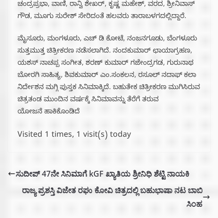
ಚಂದ್ರಪ್ರಭಾ, ವಾಣಿ, ರಾನ್ವಿ ಶೇಖರ್, ಕೃಷ್ಣ ಮಹೇಶ್, ವರದ, ಶ್ರೀನಿವಾಸ್
ಗೌಡ, ಮೂಗು ಸುರೇಶ್ ಸೇರಿದಂತೆ ಹಲವರು ತಾರಾಬಳಗದಲ್ಲಿದ್ದಾರೆ.
ಮೈಸೂರು, ಮಂಗಳೂರು, ಎಚ್ ಡಿ ಕೋಟೆ, ನಂಜನಗೂಡು, ಬೆಂಗಳೂರು
ಸುತ್ತಮುತ್ತ ಚಿತ್ರೀಕರಣ ನಡೆಸಲಾಗಿದೆ. ನಂದಕುಮಾರ್ ಛಾಯಾಗ್ರಹಣ,
ಯಶಸ್ ನಾಚಪ್ಪ ಸಂಗೀತ, ಶರಣ್ ಕುಮಾರ್ ಗಜೇಂದ್ರಗಡ, ಗುರುನಾಥ
ಬೋರಗಿ ಸಾಹಿತ್ಯ, ಶಿವಕುಮಾರ್ ಎಂ.ಸಂಕಲನ, ರಸೂಲ್ ನದಾಫ್ ಕಲಾ
ನಿರ್ದೇಶನ ಮಗ್ಗಿ ಪುಸ್ತಕ ಸಿನಿಮಾಕ್ಕಿದೆ. ಬಹುತೇಕ ಚಿತ್ರೀಕರಣ ಮುಗಿಸಿರುವ
ಚಿತ್ರತಂಡ ಮುಂದಿನ ವರ್ಷಕ್ಕೆ ಸಿನಿಮಾವನ್ನು ತೆರೆಗೆ ತರುವ
ಯೋಜನೆ ಹಾಕಿಕೊಂಡಿದೆ
Visited 1 times, 1 visit(s) today
ಸುದೀಪ್ 47ನೇ ಸಿನಿಮಾಗೆ kGF ಖ್ಯಾತಿಯ ಶ್ರೀನಿಧಿ ಶೆಟ್ಟಿ ನಾಯಕಿ
ರಾಜ್ಯ ಪ್ರಶಸ್ತಿ ವಿಜೇತ ರಘು ಕೋವಿ ಚಿತ್ರದಲ್ಲಿ ಬಹುಭಾಷಾ ನಟ ಬಾಬಿ
ಸಿಂಹ