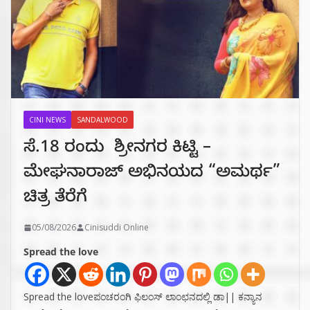
CINI NEWS
SANDALWOOD
ಸೆ.18 ರಂದು ಶ್ರೀನಗರ ಕಿಟ್ಟಿ –
ಮೇಘನಾರಾಜ್ ಅಭಿನಯದ “ಅಮರ್ಥ”
ಚಿತ್ರ ತೆರೆಗೆ
05/08/2026
Cinisuddi Online
Spread the love
Spread the loveಪಂಚರಂಗಿ ಫಿಲಂಸ್ ಲಾಂಛನದಲ್ಲಿ ಡಾ|| ಕನ್ಯಾನ