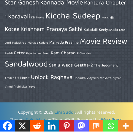
Star Ganesh
Kannada Movie
Kantara Chapter
Kiccha Sudeep
Karavali
1
KD Movie
Koragajja
Kotee
Krishnam Pranaya Sakhi
Kuladalli Keelyavudo
Land
Movie Review
Maryade Prashne
Lord
Malashree
Manada Kadalu
Peter
Ram Charan
Peddi
Raju James Bond
R Chandru
Sandalwood
Sanju Weds Geetha-2
The Judgment
Unlock Raghava
UI Movie
Trailer
Upendra
Vidyarthi Vidyarthiniyare
Vinod Prabhakar
Yuva
Copyright © 2026
Cini Suddi
. All rights reserved.
Theme:
ColorMag
by ThemeGrill. Powered by
WordPress
.