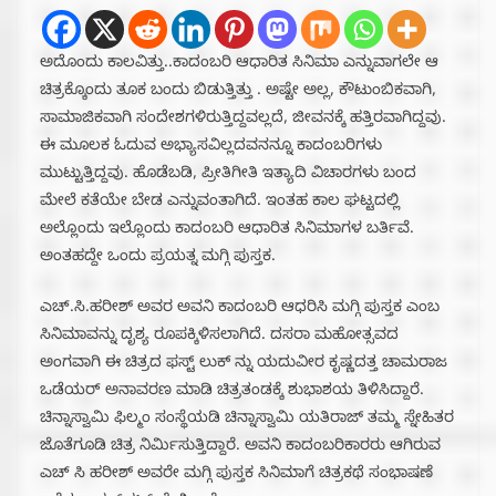
ಅದೊಂದು ಕಾಲವಿತ್ತು..ಕಾದಂಬರಿ ಆಧಾರಿತ ಸಿನಿಮಾ ಎನ್ನುವಾಗಲೇ ಆ
ಚಿತ್ರಕ್ಕೊಂದು ತೂಕ ಬಂದು ಬಿಡುತ್ತಿತ್ತು . ಅಷ್ಟೇ ಅಲ್ಲ, ಕೌಟುಂಬಿಕವಾಗಿ,
ಸಾಮಾಜಿಕವಾಗಿ ಸಂದೇಶಗಳಿರುತ್ತಿದ್ದವಲ್ಲದೆ, ಜೀವನಕ್ಕೆ ಹತ್ತಿರವಾಗಿದ್ದವು.
ಈ ಮೂಲಕ ಓದುವ ಅಭ್ಯಾಸವಿಲ್ಲದವನನ್ನೂ ಕಾದಂಬರಿಗಳು
ಮುಟ್ಟುತ್ತಿದ್ದವು. ಹೊಡೆಬಡಿ, ಪ್ರೀತಿಗೀತಿ ಇತ್ಯಾದಿ ವಿಚಾರಗಳು ಬಂದ
ಮೇಲೆ ಕತೆಯೇ ಬೇಡ ಎನ್ನುವಂತಾಗಿದೆ. ಇಂತಹ ಕಾಲ ಘಟ್ಟದಲ್ಲಿ
ಅಲ್ಲೊಂದು ಇಲ್ಲೊಂದು ಕಾದಂಬರಿ ಆಧಾರಿತ ಸಿನಿಮಾಗಳ ಬರ್ತಿವೆ.
ಅಂತಹದ್ದೇ ಒಂದು ಪ್ರಯತ್ನ ಮಗ್ಗಿ ಪುಸ್ತಕ.
ಎಚ್.ಸಿ.ಹರೀಶ್ ಅವರ ಅವನಿ ಕಾದಂಬರಿ ಆಧರಿಸಿ ಮಗ್ಗಿ ಪುಸ್ತಕ ಎಂಬ
ಸಿನಿಮಾವನ್ನು ದೃಶ್ಯ ರೂಪಕ್ಕಿಳಿಸಲಾಗಿದೆ. ದಸರಾ‌ ಮಹೋತ್ಸವದ
ಅಂಗವಾಗಿ ಈ ಚಿತ್ರದ ಫಸ್ಟ್ ಲುಕ್ ನ್ನು ಯದುವೀರ ಕೃಷ್ಣದತ್ತ ಚಾಮರಾಜ
ಒಡೆಯರ್ ಅನಾವರಣ ಮಾಡಿ ಚಿತ್ರತಂಡಕ್ಕೆ ಶುಭಾಶಯ ತಿಳಿಸಿದ್ದಾರೆ.
ಚಿನ್ನಾಸ್ವಾಮಿ ಫಿಲ್ಮಂ ಸಂಸ್ಥೆಯಡಿ ಚಿನ್ನಾಸ್ವಾಮಿ ಯತಿರಾಜ್ ತಮ್ಮ ಸ್ನೇಹಿತರ
ಜೊತೆಗೂಡಿ ಚಿತ್ರ ನಿರ್ಮಿಸುತ್ತಿದ್ದಾರೆ. ಅವನಿ ಕಾದಂಬರಿಕಾರರು ಆಗಿರುವ
ಎಚ್ ಸಿ ಹರೀಶ್ ಅವರೇ ಮಗ್ಗಿ ಪುಸ್ತಕ ಸಿನಿಮಾಗೆ ಚಿತ್ರಕಥೆ ಸಂಭಾಷಣೆ