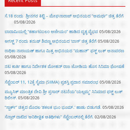
Recent Posts
ಸೆ.18 ರಂದು ಶ್ರೀನಗರ ಕಿಟ್ಟಿ – ಮೇಘನಾರಾಜ್ ಅಭಿನಯದ “ಅಮರ್ಥ” ಚಿತ್ರ ತೆರೆಗೆ
05/08/2026
ಬಾದಾಮಿಯಲ್ಲಿ “ಕರ್ಣಾಟಬಲಂ ಅಜೇಯಂ” ಹಾಡಿದ ದೃಶ್ಯ ವೈಭವ
05/08/2026
ಆಗಸ್ಟ್ 7 ರಂದು ತನುಷ್ ಶಿವಣ್ಣ ಅಭಿನಯದ ‘ಬಾಸ್’ ಚಿತ್ರ ತೆರೆಗೆ
05/08/2026
ರಾಧಿಕಾ ನಾರಾಯಣ್ ಹಾಗೂ ಮಿತ್ರ ಅಭಿನಯದ “ಮಹಾನ್” ಫಸ್ಟ್ ಲುಕ್ ಅನಾವರಣ
05/08/2026
ನಟ ಕಾರ್ತಿ ಹಾಗೂ ನಿರ್ದೇಶಕ ಮೋಹನ್ ರಾಜ ಜೋಡಿಯ ಹೊಸ ಸಿನಿಮಾ ಘೋಷಣೆ
05/08/2026
ಸೆಪ್ಟೆಂಬರ್ 11, 12ಕ್ಕೆ ಸೈಮಾ (SIIMA) ಪ್ರಶಸ್ತಿ ಪ್ರದಾನ ಸಮಾರಂಭ
05/08/2026
ಮ್ಯೂಸಿಕ್‌ ಮಾಂತ್ರಿಕ ದೇವಿ ಶ್ರೀ ಪ್ರಸಾದ್ ನಟನೆಯ”ಯಲ್ಲಮ್ಮ” ಸಿನಿಮಾದ ಫಸ್ಟ್‌ ಲುಕ್‌
ರಿಲೀಸ್.
05/08/2026
“ಸ್ಪಾರ್ಕ್” ಚಿತ್ರದ ಮೊದಲ‌ ‘ಶಕಲಕ ಭುಂ‌ ಭೂಮ್..’ ಹಾಡು ಬಿಡುಗಡೆ.
05/08/2026
ಸೆನ್ಸಾರ್ ದಾಟಿದ ‘ಅನಿರೀಕ್ಷಿತ ಅತಿಥಿಗಳು” ಸೆಪ್ಟೆಂಬರ್‌ನಲ್ಲಿ ತೆರೆಗೆ.
02/08/2026