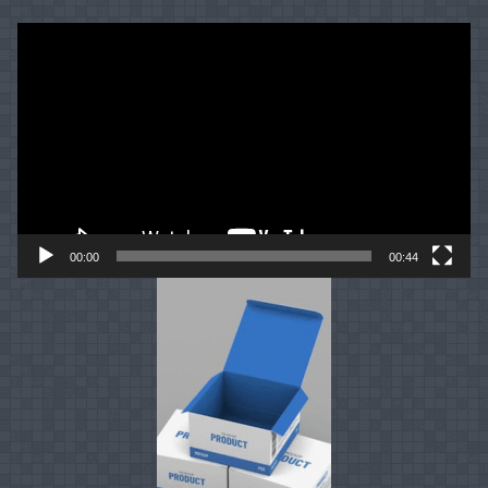
Video
Player
00:00
00:44