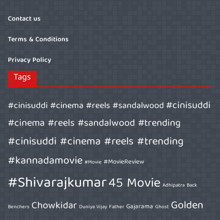
Contact us
Terms & Conditions
Privacy Policy
Tags
#cinisuddi
#cinisuddi #cinema #reels #sandalwood
#cinema #reels #sandalwood #trending
#cinisuddi #cinema #reels #trending
#kannadamovie
#MovieReview
#Movie
#Shivarajkumar
45 Movie
Adhipatra
Back
Golden
Chowkidar
Gajarama
Benchers
Duniya Vijay
Father
Ghost