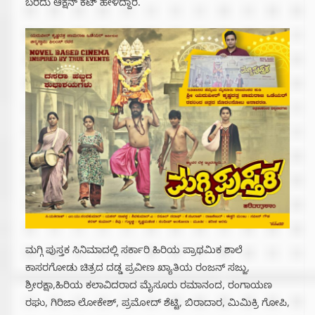
ಬರೆದು ಆಕ್ಷನ್ ಕಟ್ ಹೇಳಿದ್ದಾರೆ.
ಮಗ್ಗಿ ಪುಸ್ತಕ ಸಿನಿಮಾದಲ್ಲಿ ಸರ್ಕಾರಿ ಹಿರಿಯ ಪ್ರಾಥಮಿಕ ಶಾಲೆ
ಕಾಸರಗೋಡು ಚಿತ್ರದ ದಡ್ಡ ಪ್ರವೀಣ ಖ್ಯಾತಿಯ ರಂಜನ್ ಸಜ್ಜು,
ಶ್ರೀರಕ್ಷಾ,ಹಿರಿಯ ಕಲಾವಿದರಾದ ಮೈಸೂರು ರಮಾನಂದ, ರಂಗಾಯಣ
ರಘು, ಗಿರಿಜಾ ಲೋಕೇಶ್, ಪ್ರಮೋದ್ ಶೆಟ್ಟಿ, ಬಿರಾದಾರ, ಮಿಮಿಕ್ರಿ ಗೋಪಿ,