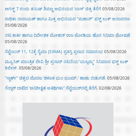
ಆಗಸ್ಟ್ 7 ರಂದು ತನುಷ್ ಶಿವಣ್ಣ ಅಭಿನಯದ ‘ಬಾಸ್’ ಚಿತ್ರ ತೆರೆಗೆ
05/08/2026
ರಾಧಿಕಾ ನಾರಾಯಣ್ ಹಾಗೂ ಮಿತ್ರ ಅಭಿನಯದ “ಮಹಾನ್” ಫಸ್ಟ್ ಲುಕ್ ಅನಾವರಣ
05/08/2026
ನಟ ಕಾರ್ತಿ ಹಾಗೂ ನಿರ್ದೇಶಕ ಮೋಹನ್ ರಾಜ ಜೋಡಿಯ ಹೊಸ ಸಿನಿಮಾ ಘೋಷಣೆ
05/08/2026
ಸೆಪ್ಟೆಂಬರ್ 11, 12ಕ್ಕೆ ಸೈಮಾ (SIIMA) ಪ್ರಶಸ್ತಿ ಪ್ರದಾನ ಸಮಾರಂಭ
05/08/2026
ಮ್ಯೂಸಿಕ್‌ ಮಾಂತ್ರಿಕ ದೇವಿ ಶ್ರೀ ಪ್ರಸಾದ್ ನಟನೆಯ”ಯಲ್ಲಮ್ಮ” ಸಿನಿಮಾದ ಫಸ್ಟ್‌ ಲುಕ್‌
ರಿಲೀಸ್.
05/08/2026
“ಸ್ಪಾರ್ಕ್” ಚಿತ್ರದ ಮೊದಲ‌ ‘ಶಕಲಕ ಭುಂ‌ ಭೂಮ್..’ ಹಾಡು ಬಿಡುಗಡೆ.
05/08/2026
ಸೆನ್ಸಾರ್ ದಾಟಿದ ‘ಅನಿರೀಕ್ಷಿತ ಅತಿಥಿಗಳು” ಸೆಪ್ಟೆಂಬರ್‌ನಲ್ಲಿ ತೆರೆಗೆ.
02/08/2026