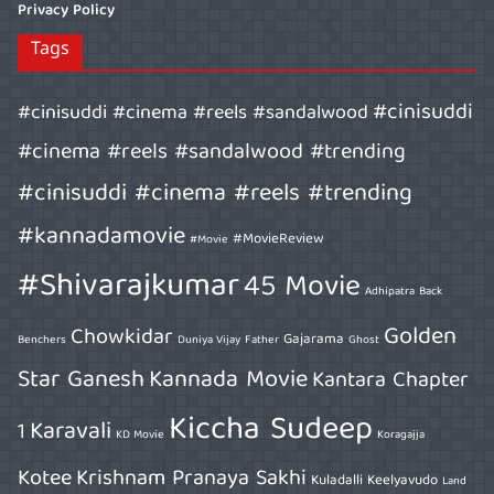
Privacy Policy
Tags
#cinisuddi
#cinisuddi #cinema #reels #sandalwood
#cinema #reels #sandalwood #trending
#cinisuddi #cinema #reels #trending
#kannadamovie
#MovieReview
#Movie
#Shivarajkumar
45 Movie
Adhipatra
Back
Golden
Chowkidar
Gajarama
Benchers
Duniya Vijay
Father
Ghost
Star Ganesh
Kannada Movie
Kantara Chapter
Kiccha Sudeep
Karavali
1
KD Movie
Koragajja
Kotee
Krishnam Pranaya Sakhi
Kuladalli Keelyavudo
Land