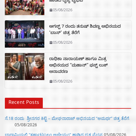
ಹಾಡಿದ ದೃಶ್ಯ ವೈಭವ
05/08/2026
ಆಗಸ್ಟ್ 7 ರಂದು ತನುಷ್ ಶಿವಣ್ಣ ಅಭಿನಯದ
‘ಬಾಸ್’ ಚಿತ್ರ ತೆರೆಗೆ
05/08/2026
ರಾಧಿಕಾ ನಾರಾಯಣ್ ಹಾಗೂ ಮಿತ್ರ
ಅಭಿನಯದ “ಮಹಾನ್” ಫಸ್ಟ್ ಲುಕ್
ಅನಾವರಣ
05/08/2026
Recent Posts
ಸೆ.18 ರಂದು ಶ್ರೀನಗರ ಕಿಟ್ಟಿ – ಮೇಘನಾರಾಜ್ ಅಭಿನಯದ “ಅಮರ್ಥ” ಚಿತ್ರ ತೆರೆಗೆ
05/08/2026
ಬಾದಾಮಿಯಲ್ಲಿ “ಕರ್ಣಾಟಬಲಂ ಅಜೇಯಂ” ಹಾಡಿದ ದೃಶ್ಯ ವೈಭವ
05/08/2026