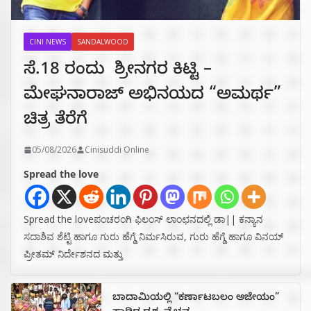
CINI NEWS
SANDALWOOD
ಸೆ.18 ರಂದು ಶ್ರೀನಗರ ಕಿಟ್ಟಿ –
ಮೇಘನಾರಾಜ್ ಅಭಿನಯದ “ಅಮರ್ಥ”
ಚಿತ್ರ ತೆರೆಗೆ
05/08/2026
Cinisuddi Online
Spread the love
Spread the loveಪಂಚರಂಗಿ ಫಿಲಂಸ್ ಲಾಂಛನದಲ್ಲಿ ಡಾ|| ಕನ್ಯಾನ
ಸದಾಶಿವ ಶೆಟ್ಟಿ ಹಾಗೂ ಗುರು ಹೆಗ್ಡೆ ನಿರ್ಮಸಿರುವ, ಗುರು ಹೆಗ್ಡೆ ಹಾಗೂ ವಿನಯ್
ಪ್ರೀತಮ್ ನಿರ್ದೇಶನದ ಮತ್ತು
ಬಾದಾಮಿಯಲ್ಲಿ “ಕರ್ಣಾಟಬಲಂ ಅಜೇಯಂ”