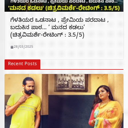
ಗೆಳತಿಯರ ಒಡನಾಟ , ಪ್ರೇಮಿಯ ಪರದಾಟ ,
ಬದುಕಿನ ಪಾಠ… ‘ ಮನದ ಕಡಲು’
(ಚಿತ್ರವಿಮರ್ಶೆ-ರೇಟಿಂಗ್ : 3.5/5)
28/03/2025
Recent Posts