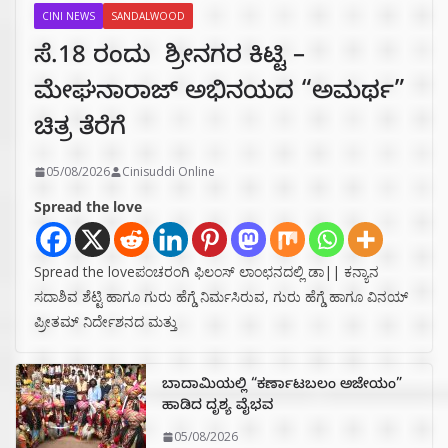
CINI NEWS
SANDALWOOD
ಸೆ.18 ರಂದು ಶ್ರೀನಗರ ಕಿಟ್ಟಿ –
ಮೇಘನಾರಾಜ್ ಅಭಿನಯದ “ಅಮರ್ಥ”
ಚಿತ್ರ ತೆರೆಗೆ
05/08/2026
Cinisuddi Online
Spread the love
Spread the loveಪಂಚರಂಗಿ ಫಿಲಂಸ್ ಲಾಂಛನದಲ್ಲಿ ಡಾ|| ಕನ್ಯಾನ
ಸದಾಶಿವ ಶೆಟ್ಟಿ ಹಾಗೂ ಗುರು ಹೆಗ್ಡೆ ನಿರ್ಮಸಿರುವ, ಗುರು ಹೆಗ್ಡೆ ಹಾಗೂ ವಿನಯ್
ಪ್ರೀತಮ್ ನಿರ್ದೇಶನದ ಮತ್ತು
ಬಾದಾಮಿಯಲ್ಲಿ “ಕರ್ಣಾಟಬಲಂ ಅಜೇಯಂ”
ಹಾಡಿದ ದೃಶ್ಯ ವೈಭವ
05/08/2026