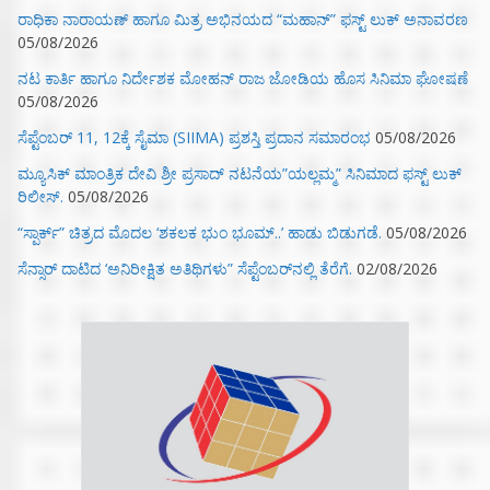
ರಾಧಿಕಾ ನಾರಾಯಣ್ ಹಾಗೂ ಮಿತ್ರ ಅಭಿನಯದ “ಮಹಾನ್” ಫಸ್ಟ್ ಲುಕ್ ಅನಾವರಣ
05/08/2026
ನಟ ಕಾರ್ತಿ ಹಾಗೂ ನಿರ್ದೇಶಕ ಮೋಹನ್ ರಾಜ ಜೋಡಿಯ ಹೊಸ ಸಿನಿಮಾ ಘೋಷಣೆ
05/08/2026
ಸೆಪ್ಟೆಂಬರ್ 11, 12ಕ್ಕೆ ಸೈಮಾ (SIIMA) ಪ್ರಶಸ್ತಿ ಪ್ರದಾನ ಸಮಾರಂಭ
05/08/2026
ಮ್ಯೂಸಿಕ್‌ ಮಾಂತ್ರಿಕ ದೇವಿ ಶ್ರೀ ಪ್ರಸಾದ್ ನಟನೆಯ”ಯಲ್ಲಮ್ಮ” ಸಿನಿಮಾದ ಫಸ್ಟ್‌ ಲುಕ್‌
ರಿಲೀಸ್.
05/08/2026
“ಸ್ಪಾರ್ಕ್” ಚಿತ್ರದ ಮೊದಲ‌ ‘ಶಕಲಕ ಭುಂ‌ ಭೂಮ್..’ ಹಾಡು ಬಿಡುಗಡೆ.
05/08/2026
ಸೆನ್ಸಾರ್ ದಾಟಿದ ‘ಅನಿರೀಕ್ಷಿತ ಅತಿಥಿಗಳು” ಸೆಪ್ಟೆಂಬರ್‌ನಲ್ಲಿ ತೆರೆಗೆ.
02/08/2026