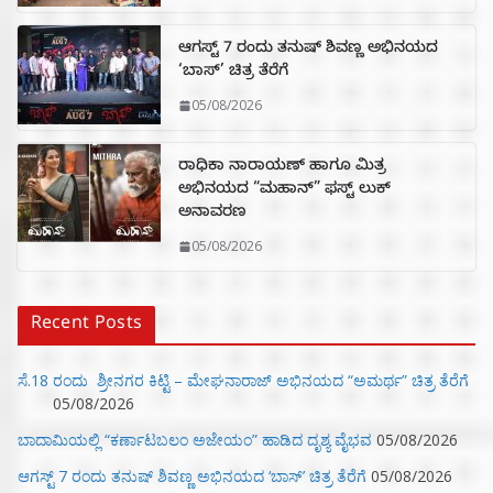
ಆಗಸ್ಟ್ 7 ರಂದು ತನುಷ್ ಶಿವಣ್ಣ ಅಭಿನಯದ
‘ಬಾಸ್’ ಚಿತ್ರ ತೆರೆಗೆ
05/08/2026
ರಾಧಿಕಾ ನಾರಾಯಣ್ ಹಾಗೂ ಮಿತ್ರ
ಅಭಿನಯದ “ಮಹಾನ್” ಫಸ್ಟ್ ಲುಕ್
ಅನಾವರಣ
05/08/2026
Recent Posts
ಸೆ.18 ರಂದು ಶ್ರೀನಗರ ಕಿಟ್ಟಿ – ಮೇಘನಾರಾಜ್ ಅಭಿನಯದ “ಅಮರ್ಥ” ಚಿತ್ರ ತೆರೆಗೆ
05/08/2026
ಬಾದಾಮಿಯಲ್ಲಿ “ಕರ್ಣಾಟಬಲಂ ಅಜೇಯಂ” ಹಾಡಿದ ದೃಶ್ಯ ವೈಭವ
05/08/2026
ಆಗಸ್ಟ್ 7 ರಂದು ತನುಷ್ ಶಿವಣ್ಣ ಅಭಿನಯದ ‘ಬಾಸ್’ ಚಿತ್ರ ತೆರೆಗೆ
05/08/2026