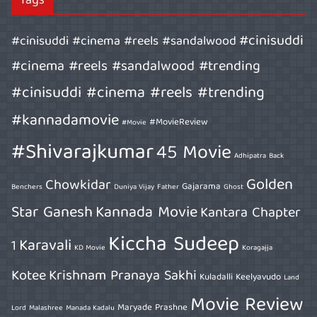
Tags
#cinisuddi
#cinisuddi #cinema #reels #sandalwood
#cinema #reels #sandalwood #trending
#cinisuddi #cinema #reels #trending
#kannadamovie
#MovieReview
#Movie
#Shivarajkumar
45 Movie
Adhipatra
Back
Golden
Chowkidar
Gajarama
Benchers
Duniya Vijay
Father
Ghost
Star Ganesh
Kannada Movie
Kantara Chapter
Kiccha Sudeep
Karavali
1
KD Movie
Koragajja
Kotee
Krishnam Pranaya Sakhi
Kuladalli Keelyavudo
Land
Movie Review
Maryade Prashne
Lord
Malashree
Manada Kadalu