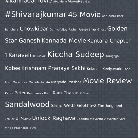
#kannadamovie
#MovieReview
#Movie
#Shivarajkumar
45 Movie
Adhipatra
Back
Golden
Chowkidar
Gajarama
Benchers
Duniya Vijay
Father
Ghost
Star Ganesh
Kannada Movie
Kantara Chapter
Kiccha Sudeep
Karavali
1
KD Movie
Koragajja
Kotee
Krishnam Pranaya Sakhi
Kuladalli Keelyavudo
Land
Movie Review
Maryade Prashne
Lord
Malashree
Manada Kadalu
Peter
Ram Charan
Peddi
Raju James Bond
R Chandru
Sandalwood
Sanju Weds Geetha-2
The Judgment
Unlock Raghava
UI Movie
Trailer
Upendra
Vidyarthi Vidyarthiniyare
Vinod Prabhakar
Yuva