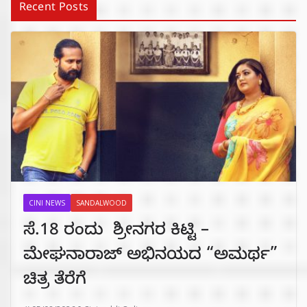
Recent Posts
CINI NEWS
SANDALWOOD
ಸೆ.18 ರಂದು ಶ್ರೀನಗರ ಕಿಟ್ಟಿ –
ಮೇಘನಾರಾಜ್ ಅಭಿನಯದ “ಅಮರ್ಥ”
ಚಿತ್ರ ತೆರೆಗೆ