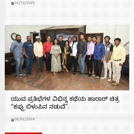
24/10/2025
ಯುವ ಪ್ರತಿಭೆಗಳ ವಿಭಿನ್ನ ಕಥೆಯ ಹಾರಾರ್ ಚಿತ್ರ
“ಕಪ್ಪು ಬಿಳುಪಿನ ನಡುವೆ”.
08/02/2024