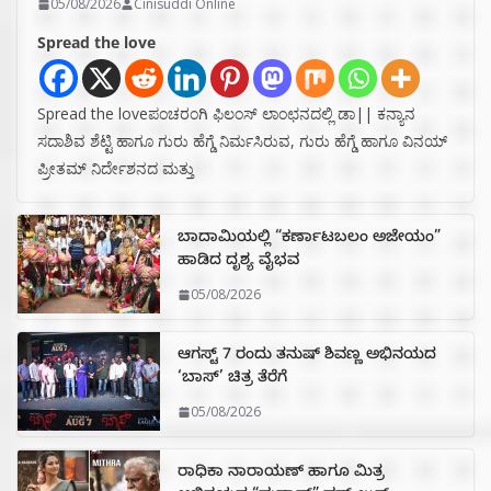
05/08/2026
Cinisuddi Online
Spread the love
Spread the loveಪಂಚರಂಗಿ ಫಿಲಂಸ್ ಲಾಂಛನದಲ್ಲಿ ಡಾ|| ಕನ್ಯಾನ
ಸದಾಶಿವ ಶೆಟ್ಟಿ ಹಾಗೂ ಗುರು ಹೆಗ್ಡೆ ನಿರ್ಮಸಿರುವ, ಗುರು ಹೆಗ್ಡೆ ಹಾಗೂ ವಿನಯ್
ಪ್ರೀತಮ್ ನಿರ್ದೇಶನದ ಮತ್ತು
ಬಾದಾಮಿಯಲ್ಲಿ “ಕರ್ಣಾಟಬಲಂ ಅಜೇಯಂ”
ಹಾಡಿದ ದೃಶ್ಯ ವೈಭವ
05/08/2026
ಆಗಸ್ಟ್ 7 ರಂದು ತನುಷ್ ಶಿವಣ್ಣ ಅಭಿನಯದ
‘ಬಾಸ್’ ಚಿತ್ರ ತೆರೆಗೆ
05/08/2026
ರಾಧಿಕಾ ನಾರಾಯಣ್ ಹಾಗೂ ಮಿತ್ರ