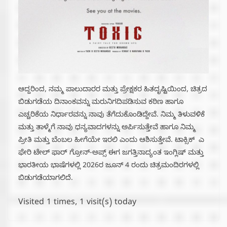
ಆದ್ದರಿಂದ, ನಮ್ಮ ಪಾಲುದಾರರ ಮತ್ತು ಪ್ರೇಕ್ಷಕರ ಹಿತದೃಷ್ಟಿಯಿಂದ, ಚಿತ್ರದ
ಬಿಡುಗಡೆಯ ದಿನಾಂಕವನ್ನು ಮರುನಿಗದಿಪಡಿಸುವ ಕಠಿಣ ಹಾಗೂ
ಎಚ್ಚರಿಕೆಯ ನಿರ್ಧಾರವನ್ನು ನಾವು ತೆಗೆದುಕೊಂಡಿದ್ದೇವೆ. ನಿಮ್ಮ ತಿಳುವಳಿಕೆ
ಮತ್ತು ತಾಳ್ಮೆಗೆ ನಾವು ಧನ್ಯವಾದಗಳನ್ನು ಅರ್ಪಿಸುತ್ತೇವೆ ಹಾಗೂ ನಿಮ್ಮ
ಪ್ರೀತಿ ಮತ್ತು ಬೆಂಬಲ ಹೀಗೆಯೇ ಇರಲಿ ಎಂದು ಆಶಿಸುತ್ತೇವೆ. ಟಾಕ್ಸಿಕ್ ಎ
ಫೇರಿ ಟೇಲ್ ಫಾರ್ ಗ್ರೋನ್-ಅಪ್ಸ್ ಈಗ ಜಗತ್ತಿನಾದ್ಯಂತ ಇಂಗ್ಲಿಷ್ ಮತ್ತು
ಭಾರತೀಯ ಭಾಷೆಗಳಲ್ಲಿ 2026ರ ಜೂನ್ 4 ರಂದು ಚಿತ್ರಮಂದಿರಗಳಲ್ಲಿ
ಬಿಡುಗಡೆಯಾಗಲಿದೆ.
Visited 1 times, 1 visit(s) today