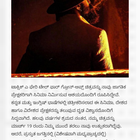
ಟಾಕ್ಸಿಕ್ ಎ ಫೇರಿ ಟೇಲ್ ಫಾರ್ ಗ್ರೋನ್-ಅಪ್ಸ್ ಚಿತ್ರವನ್ನು ನಾವು ಜಾಗತಿಕ
ಪ್ರೇಕ್ಷಕರಿಗಾಗಿ ಸಿನಿಮಾ ನಿರ್ಮಿಸುವ ಆಶಯದೊಂದಿಗೆ ರೂಪಿಸಿದ್ದೇವೆ.
ಕನ್ನಡ ಮತ್ತು ಇಂಗ್ಲಿಷ್ ಭಾಷೆಗಳಲ್ಲಿ ಚಿತ್ರೀಕರಿಸಲಾದ ಈ ಸಿನಿಮಾ, ದೇಶದ
ಹಾಗೂ ವಿದೇಶದ ಪ್ರೇಕ್ಷಕರನ್ನು ತಲುಪುವ ದೃಢ ವಿಶ್ವಾಸದೊಂದಿಗೆ
ಸಿದ್ಧವಾಗಿದೆ. ಹಲವು ವರ್ಷಗಳ ಶ್ರಮದ ನಂತರ, ನಮ್ಮ ಚಿತ್ರವನ್ನು
ಮಾರ್ಚ್ 19 ರಂದು ನಿಮ್ಮ ಮುಂದೆ ತರಲು ನಾವು ಉತ್ಸುಕರಾಗಿದ್ದೆವು.
ಆದರೆ, ಪ್ರಸ್ತುತ ಜಗತ್ತಿನಲ್ಲಿ (ವಿಶೇಷವಾಗಿ ಮಧ್ಯಪ್ರಾಚ್ಯದಲ್ಲಿ)