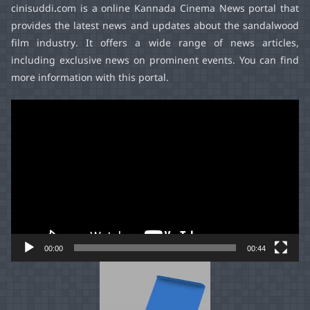
cinisuddi.com
is a online Kannada Cinema News portal that
provides the latest news and updates about the sandalwood
film industry. It offers a wide range of news articles,
including exclusive news on prominent events. You can find
more information with this portal.
Video
Player
00:00
00:44