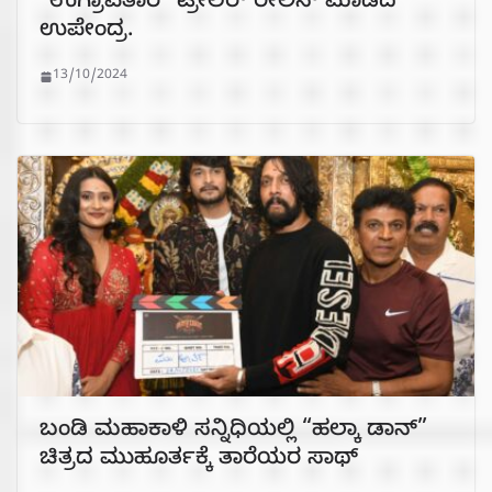
“ಉಗ್ರಾವತಾರ” ಟ್ರೇಲರ್‌ ರೀಲಿಸ್ ಮಾಡಿದ
ಉಪೇಂದ್ರ.
13/10/2024
ಬಂಡಿ ಮಹಾಕಾಳಿ ಸನ್ನಿಧಿಯಲ್ಲಿ “ಹಲ್ಕಾ ಡಾನ್”
ಚಿತ್ರದ ಮುಹೂರ್ತಕ್ಕೆ ತಾರೆಯರ ಸಾಥ್