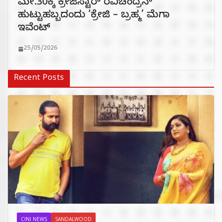
ಮೇ.30ಕ್ಕೆ ಕ್ರೇಜಿಸ್ಟಾರ್ ರವಿಚಂದ್ರನ್
ಹುಟ್ಟುಹಬ್ಬದಂದು ‘ಕ್ರೇಜಿ – ಬ್ರಹ್ಮ’ ಮೆಗಾ
ಇವೆಂಟ್
25/05/2026
Recent Posts
CINI NEWS
SANDALWOOD