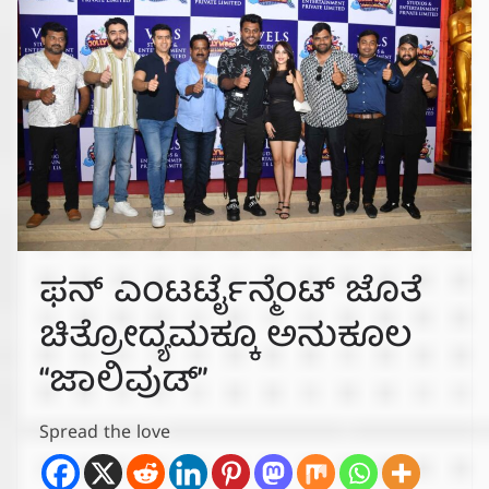
ಫನ್ ಎಂಟರ್ಟೈನ್ಮೆಂಟ್ ಜೊತೆ
ಚಿತ್ರೋದ್ಯಮಕ್ಕೂ ಅನುಕೂಲ
“ಜಾಲಿವುಡ್”
Spread the love