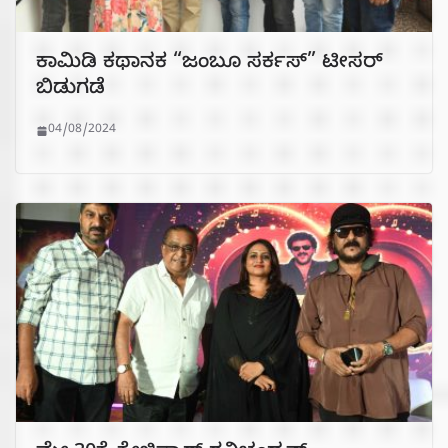
ಕಾಮಿಡಿ ಕಥಾನಕ “ಜಂಬೂ ಸರ್ಕಸ್” ಟೀಸರ್
ಬಿಡುಗಡೆ
04/08/2024