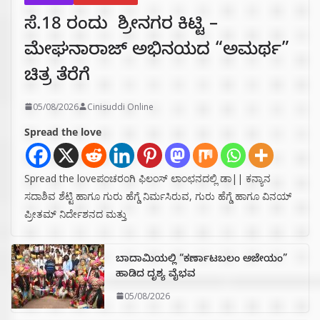
ಸೆ.18 ರಂದು ಶ್ರೀನಗರ ಕಿಟ್ಟಿ –
ಮೇಘನಾರಾಜ್ ಅಭಿನಯದ “ಅಮರ್ಥ”
ಚಿತ್ರ ತೆರೆಗೆ
05/08/2026
Cinisuddi Online
Spread the love
Spread the loveಪಂಚರಂಗಿ ಫಿಲಂಸ್ ಲಾಂಛನದಲ್ಲಿ ಡಾ|| ಕನ್ಯಾನ
ಸದಾಶಿವ ಶೆಟ್ಟಿ ಹಾಗೂ ಗುರು ಹೆಗ್ಡೆ ನಿರ್ಮಸಿರುವ, ಗುರು ಹೆಗ್ಡೆ ಹಾಗೂ ವಿನಯ್
ಪ್ರೀತಮ್ ನಿರ್ದೇಶನದ ಮತ್ತು
ಬಾದಾಮಿಯಲ್ಲಿ “ಕರ್ಣಾಟಬಲಂ ಅಜೇಯಂ”
ಹಾಡಿದ ದೃಶ್ಯ ವೈಭವ
05/08/2026