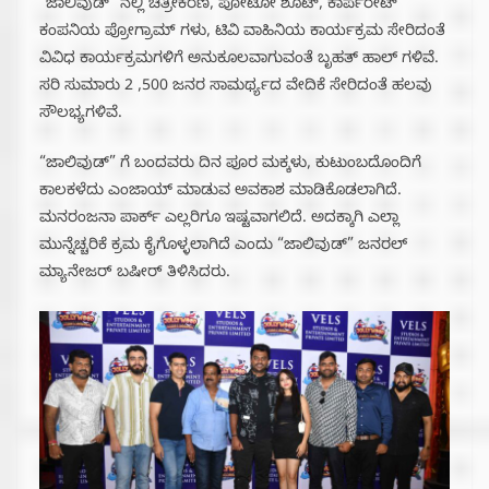
“ಜಾಲಿವುಡ್” ನಲ್ಲಿ ಚಿತ್ರೀಕರಣ, ಪೋಟೋ ಶೂಟ್, ಕಾರ್ಪರೇಟ್
ಕಂಪನಿಯ ಪ್ರೋಗ್ರಾಮ್ ಗಳು, ಟಿವಿ ವಾಹಿನಿಯ ಕಾರ್ಯಕ್ರಮ ಸೇರಿದಂತೆ
ವಿವಿಧ ಕಾರ್ಯಕ್ರಮಗಳಿಗೆ ಅನುಕೂಲವಾಗುವಂತೆ ಬೃಹತ್ ಹಾಲ್ ಗಳಿವೆ.
ಸರಿ ಸುಮಾರು 2 ,500 ಜನರ ಸಾಮರ್ಥ್ಯದ ವೇದಿಕೆ ಸೇರಿದಂತೆ ಹಲವು
ಸೌಲಭ್ಯಗಳಿವೆ.
“ಜಾಲಿವುಡ್” ಗೆ ಬಂದವರು ದಿನ ಪೂರ ಮಕ್ಕಳು, ಕುಟುಂಬದೊಂದಿಗೆ
ಕಾಲಕಳೆದು ಎಂಜಾಯ್ ಮಾಡುವ ಅವಕಾಶ ಮಾಡಿಕೊಡಲಾಗಿದೆ.
ಮನರಂಜನಾ ಪಾರ್ಕ್ ಎಲ್ಲರಿಗೂ ಇಷ್ಟವಾಗಲಿದೆ. ಅದಕ್ಕಾಗಿ ಎಲ್ಲಾ
ಮುನ್ನೆಚ್ಚರಿಕೆ ಕ್ರಮ ಕೈಗೊಳ್ಳಲಾಗಿದೆ ಎಂದು “ಜಾಲಿವುಡ್” ಜನರಲ್
ಮ್ಯಾನೇಜರ್ ಬಷೀರ್ ತಿಳಿಸಿದರು.