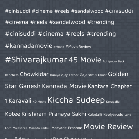
#cinisuddi
#cinisuddi #cinema #reels #sandalwood
#cinema #reels #sandalwood #trending
#cinisuddi #cinema #reels #trending
#kannadamovie
#MovieReview
#Movie
#Shivarajkumar
45 Movie
Adhipatra
Back
Golden
Chowkidar
Gajarama
Benchers
Duniya Vijay
Father
Ghost
Star Ganesh
Kannada Movie
Kantara Chapter
Kiccha Sudeep
Karavali
1
KD Movie
Koragajja
Kotee
Krishnam Pranaya Sakhi
Kuladalli Keelyavudo
Land
Movie Review
Maryade Prashne
Lord
Malashree
Manada Kadalu