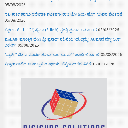
05/08/2026
ನಟ ಕಾರ್ತಿ ಹಾಗೂ ನಿರ್ದೇಶಕ ಮೋಹನ್ ರಾಜ ಜೋಡಿಯ ಹೊಸ ಸಿನಿಮಾ ಘೋಷಣೆ
05/08/2026
ಸೆಪ್ಟೆಂಬರ್ 11, 12ಕ್ಕೆ ಸೈಮಾ (SIIMA) ಪ್ರಶಸ್ತಿ ಪ್ರದಾನ ಸಮಾರಂಭ
05/08/2026
ಮ್ಯೂಸಿಕ್‌ ಮಾಂತ್ರಿಕ ದೇವಿ ಶ್ರೀ ಪ್ರಸಾದ್ ನಟನೆಯ”ಯಲ್ಲಮ್ಮ” ಸಿನಿಮಾದ ಫಸ್ಟ್‌ ಲುಕ್‌
ರಿಲೀಸ್.
05/08/2026
“ಸ್ಪಾರ್ಕ್” ಚಿತ್ರದ ಮೊದಲ‌ ‘ಶಕಲಕ ಭುಂ‌ ಭೂಮ್..’ ಹಾಡು ಬಿಡುಗಡೆ.
05/08/2026
ಸೆನ್ಸಾರ್ ದಾಟಿದ ‘ಅನಿರೀಕ್ಷಿತ ಅತಿಥಿಗಳು” ಸೆಪ್ಟೆಂಬರ್‌ನಲ್ಲಿ ತೆರೆಗೆ.
02/08/2026