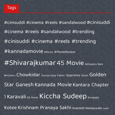
Tags
#cinisuddi
#cinisuddi #cinema #reels #sandalwood
#cinema #reels #sandalwood #trending
#cinisuddi #cinema #reels #trending
#kannadamovie
#MovieReview
#Movie
#Shivarajkumar
45 Movie
Adhipatra
Back
Golden
Chowkidar
Gajarama
Benchers
Duniya Vijay
Father
Ghost
Star Ganesh
Kannada Movie
Kantara Chapter
Kiccha Sudeep
Karavali
1
KD Movie
Koragajja
Kotee
Krishnam Pranaya Sakhi
Kuladalli Keelyavudo
Land