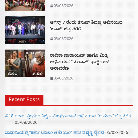
05/08/2026
ಆಗಸ್ಟ್ 7 ರಂದು ತನುಷ್ ಶಿವಣ್ಣ ಅಭಿನಯದ
‘ಬಾಸ್’ ಚಿತ್ರ ತೆರೆಗೆ
05/08/2026
ರಾಧಿಕಾ ನಾರಾಯಣ್ ಹಾಗೂ ಮಿತ್ರ
ಅಭಿನಯದ “ಮಹಾನ್” ಫಸ್ಟ್ ಲುಕ್
ಅನಾವರಣ
05/08/2026
Recent Posts
ಸೆ.18 ರಂದು ಶ್ರೀನಗರ ಕಿಟ್ಟಿ – ಮೇಘನಾರಾಜ್ ಅಭಿನಯದ “ಅಮರ್ಥ” ಚಿತ್ರ ತೆರೆಗೆ
05/08/2026
ಬಾದಾಮಿಯಲ್ಲಿ “ಕರ್ಣಾಟಬಲಂ ಅಜೇಯಂ” ಹಾಡಿದ ದೃಶ್ಯ ವೈಭವ
05/08/2026