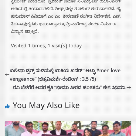
ಕ್ರಿಯೇಟ್ ಮಾಡಿರುವ ‘ಪ್ರಶಾಂತ್ ವರ್ಮಾ ಸಿನಿಮ್ಯಾಟಿಕ್ ಯೂನಿವರ್ಸ್’
ಅಡಿಯಲ್ಲಿ ತಯಾರಾಗಲಿದೆ. ಶೀಘ್ರದಲ್ಲೇ ಶೂಟಿಂಗ್ ಶುರುವಾಗಲಿದೆ‌. ಜೈ
ಹನುಮಾನ್ ಸಿನಿಮಾಗೆ ಎಂ.ಎಂ. ಕೀರವಾಣಿ ಸಂಗೀತ ನಿರ್ದೇಶನ, ಎಸ್.
ತಿರುನಾವುಕ್ಕರಸು ಛಾಯಾಗ್ರಾಹಣ, ಶ್ರೀನಾಗೇಂದ್ರ ತಂಗಳ ನಿರ್ಮಾಣ
ವಿನ್ಯಾಸ ಚಿತ್ರಕ್ಕಿದೆ.
Visited 1 times, 1 visit(s) today
ಖಲೀಫಾ ಡ್ರಗ್ಸ್ ಸುಳಿಯಲ್ಲಿ ಖಾಕಿಯ ಖದರ್ “ಆಲ್ಫಾ #men love
vengeance” (ಚಿತ್ರವಿಮರ್ಶೆ-ರೇಟಿಂಗ್ : 3.5 /5)
ರವಿ ಬೆಳಗೆರೆ ಅವರ ಕೃತಿ “ಭೀಮಾ ತೀರದ ಹಂತಕರು” ಈಗ ಸಿನಿಮಾ.
You May Also Like