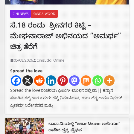
CINI NEWS
SANDALWOOD
ಸೆ.18 ರಂದು ಶ್ರೀನಗರ ಕಿಟ್ಟಿ –
ಮೇಘನಾರಾಜ್ ಅಭಿನಯದ “ಅಮರ್ಥ”
ಚಿತ್ರ ತೆರೆಗೆ
05/08/2026
Cinisuddi Online
Spread the love
Spread the loveಪಂಚರಂಗಿ ಫಿಲಂಸ್ ಲಾಂಛನದಲ್ಲಿ ಡಾ|| ಕನ್ಯಾನ
ಸದಾಶಿವ ಶೆಟ್ಟಿ ಹಾಗೂ ಗುರು ಹೆಗ್ಡೆ ನಿರ್ಮಸಿರುವ, ಗುರು ಹೆಗ್ಡೆ ಹಾಗೂ ವಿನಯ್
ಪ್ರೀತಮ್ ನಿರ್ದೇಶನದ ಮತ್ತು
ಬಾದಾಮಿಯಲ್ಲಿ “ಕರ್ಣಾಟಬಲಂ ಅಜೇಯಂ”
ಹಾಡಿದ ದೃಶ್ಯ ವೈಭವ