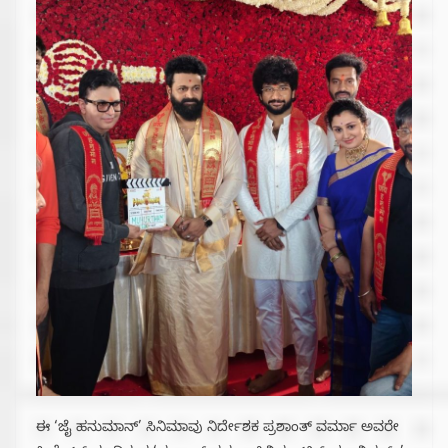
ಈ ‘ಜೈ ಹನುಮಾನ್‌’ ಸಿನಿಮಾವು ನಿರ್ದೇಶಕ ಪ್ರಶಾಂತ್ ವರ್ಮಾ ಅವರೇ