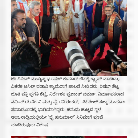
ಟೀ ಸಿರೀಸ್ ಮುಖ್ಯಸ್ಥ ಭೂಷಣ್ ಕುಮಾರ್ ಚಿತ್ರಕ್ಕೆ ಕ್ಲ್ಯಾಪ್ ಮಾಡಿದ್ರು.
ವಿತರಕ ಅನಿಲ್ ಥಡಾನಿ ಕ್ಯಾಮೆರಾಗೆ ಚಾಲನೆ ನೀಡಿದರು. ರಿಷಬ್ ಶೆಟ್ಟಿ
ಜೊತೆ ಪತ್ನಿ ಪ್ರಗತಿ ಶೆಟ್ಟಿ, ನಿರ್ದೇಶಕ‌ ಪ್ರಶಾಂತ್ ವರ್ಮಾ, ನಿರ್ಮಾಪಕರಾದ
ನವೀನ್ ಯೆರ್ನೇನಿ ಮತ್ತು ವೈ ರವಿ ಶಂಕರ್, ನಟ ತೇಜ್ ಸಜ್ಜಾ ಮುಹೂರ್ತ
ಸಮಾರಂಭದಲ್ಲಿ ಭಾಗಿಯಾಗಿದ್ದರು.‌ ಹನುಮ ಹುಟ್ಟಿದ ಸ್ಥಳ
ಅಂಜನಾದ್ರಿಯಲ್ಲಿಯೇ ‘ಜೈ ಹನುಮಾನ್’ ಸಿನಿಮಾಗೆ ಪೂಜೆ
ಮಾಡಿರುವುದು ವಿಶೇಷ.