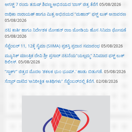
ಆಗಸ್ಟ್ 7 ರಂದು ತನುಷ್ ಶಿವಣ್ಣ ಅಭಿನಯದ ‘ಬಾಸ್’ ಚಿತ್ರ ತೆರೆಗೆ
05/08/2026
ರಾಧಿಕಾ ನಾರಾಯಣ್ ಹಾಗೂ ಮಿತ್ರ ಅಭಿನಯದ “ಮಹಾನ್” ಫಸ್ಟ್ ಲುಕ್ ಅನಾವರಣ
05/08/2026
ನಟ ಕಾರ್ತಿ ಹಾಗೂ ನಿರ್ದೇಶಕ ಮೋಹನ್ ರಾಜ ಜೋಡಿಯ ಹೊಸ ಸಿನಿಮಾ ಘೋಷಣೆ
05/08/2026
ಸೆಪ್ಟೆಂಬರ್ 11, 12ಕ್ಕೆ ಸೈಮಾ (SIIMA) ಪ್ರಶಸ್ತಿ ಪ್ರದಾನ ಸಮಾರಂಭ
05/08/2026
ಮ್ಯೂಸಿಕ್‌ ಮಾಂತ್ರಿಕ ದೇವಿ ಶ್ರೀ ಪ್ರಸಾದ್ ನಟನೆಯ”ಯಲ್ಲಮ್ಮ” ಸಿನಿಮಾದ ಫಸ್ಟ್‌ ಲುಕ್‌
ರಿಲೀಸ್.
05/08/2026
“ಸ್ಪಾರ್ಕ್” ಚಿತ್ರದ ಮೊದಲ‌ ‘ಶಕಲಕ ಭುಂ‌ ಭೂಮ್..’ ಹಾಡು ಬಿಡುಗಡೆ.
05/08/2026
ಸೆನ್ಸಾರ್ ದಾಟಿದ ‘ಅನಿರೀಕ್ಷಿತ ಅತಿಥಿಗಳು” ಸೆಪ್ಟೆಂಬರ್‌ನಲ್ಲಿ ತೆರೆಗೆ.
02/08/2026