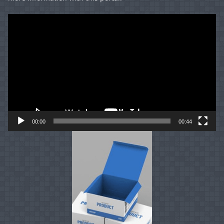
Video
Player
00:00
00:44