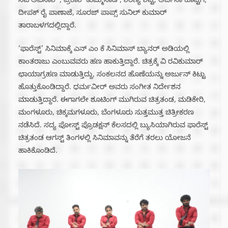
ನಟ ಅವಿನಾಶ್ , ಪ್ರಕಾಶ್ ತುಮ್ಮಿನಾಡ್, ಶರಣ್ಯ ಶೆಟ್ಟಿ, ಅರ್ಚನಾ ಕೊಟ್ಟಿಗೆ,
ದೀಪಕ್ ರೈ ಪಾಣಾಜೆ, ಸೂರಜ್ ಪಾಪ್ಸ್ ಸುನಿಲ್ ಕುಮಾರ್
ತಾರಾಬಳಗದಲ್ಲಿದ್ದಾರೆ.
‘ಫಾರೆಸ್ಟ್’ ಸಿನಿಮಾಕ್ಕೆ ಎನ್ ಎಂ ಕೆ ಸಿನಿಮಾಸ್ ಬ್ಯಾನರ್ ಅಡಿಯಲ್ಲಿ
ಕಾಂತರಾಜು ಎಂಬುವವರು ಹಣ ಹಾಕುತ್ತಿದ್ದಾರೆ. ಚಿತ್ರಕ್ಕೆ ವಿ ರವಿಕುಮಾರ್
ಛಾಯಾಗ್ರಹಣ ಮಾಡುತ್ತಿದ್ದು, ಸಂಕಲನದ ಹೊಣೆಯನ್ನು ಅರ್ಜುನ್ ಕಿಟ್ಟು
ಹೊತ್ತುಕೊಂಡಿದ್ದಾರೆ. ಧರ್ಮವೀರ್ ಅವರು ಸಂಗೀತ ನಿರ್ದೇಶನ
ಮಾಡುತ್ತಿದ್ದಾರೆ. ಈಗಾಗಲೇ ಶೂಟಿಂಗ್ ಮುಗಿರುವ ಚಿತ್ರತಂಡ, ಮಡಿಕೇರಿ,
ಮಂಗಳೂರು, ಚಿಕ್ಕಮಗಳೂರು, ಬೆಂಗಳೂರು ಸುತ್ತಮುತ್ತ ಚಿತ್ರೀಕರಣ
ನಡೆಸಿದೆ. ಸದ್ಯ ಪೋಸ್ಟ್ ಪ್ರೊಡಕ್ಷನ್ ಕೆಲಸದಲ್ಲಿ ಬ್ಯುಸಿಯಾಗಿರುವ ಫಾರೆಸ್ಟ್
ಚಿತ್ರತಂಡ ಆಗಸ್ಟ್ ತಿಂಗಳಲ್ಲಿ ಸಿನಿಮಾವನ್ನು ತೆರೆಗೆ ತರಲು ಯೋಜನೆ
ಹಾಕಿಕೊಂಡಿದೆ.