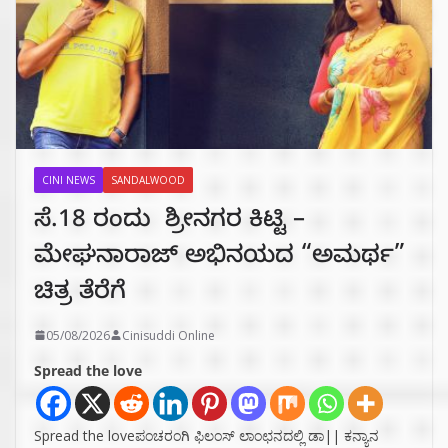
CINI NEWS
SANDALWOOD
ಸೆ.18 ರಂದು ಶ್ರೀನಗರ ಕಿಟ್ಟಿ –
ಮೇಘನಾರಾಜ್ ಅಭಿನಯದ “ಅಮರ್ಥ”
ಚಿತ್ರ ತೆರೆಗೆ
05/08/2026
Cinisuddi Online
Spread the love
Spread the loveಪಂಚರಂಗಿ ಫಿಲಂಸ್ ಲಾಂಛನದಲ್ಲಿ ಡಾ|| ಕನ್ಯಾನ