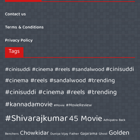
Contact us
Terms & Conditions
Privacy Policy
Tags
#cinisuddi
#cinisuddi #cinema #reels #sandalwood
#cinema #reels #sandalwood #trending
#cinisuddi #cinema #reels #trending
#kannadamovie
#MovieReview
#Movie
#Shivarajkumar
45 Movie
Adhipatra
Back
Golden
Chowkidar
Gajarama
Benchers
Duniya Vijay
Father
Ghost