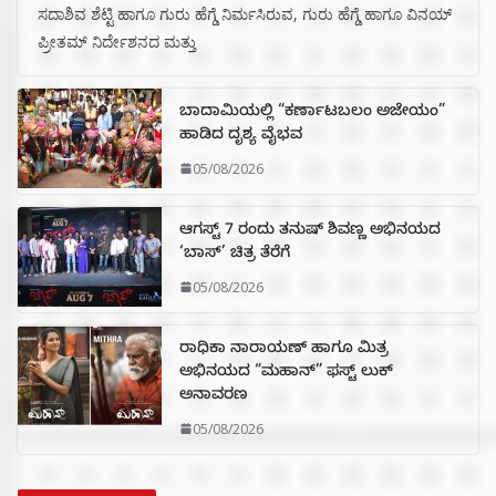
ಸದಾಶಿವ ಶೆಟ್ಟಿ ಹಾಗೂ ಗುರು ಹೆಗ್ಡೆ ನಿರ್ಮಸಿರುವ, ಗುರು ಹೆಗ್ಡೆ ಹಾಗೂ ವಿನಯ್
ಪ್ರೀತಮ್ ನಿರ್ದೇಶನದ ಮತ್ತು
ಬಾದಾಮಿಯಲ್ಲಿ “ಕರ್ಣಾಟಬಲಂ ಅಜೇಯಂ”
ಹಾಡಿದ ದೃಶ್ಯ ವೈಭವ
05/08/2026
ಆಗಸ್ಟ್ 7 ರಂದು ತನುಷ್ ಶಿವಣ್ಣ ಅಭಿನಯದ
‘ಬಾಸ್’ ಚಿತ್ರ ತೆರೆಗೆ
05/08/2026
ರಾಧಿಕಾ ನಾರಾಯಣ್ ಹಾಗೂ ಮಿತ್ರ
ಅಭಿನಯದ “ಮಹಾನ್” ಫಸ್ಟ್ ಲುಕ್
ಅನಾವರಣ
05/08/2026