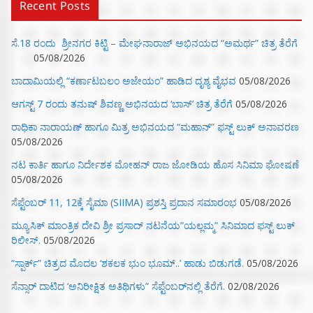
Recent Posts
ಸೆ.18 ರಂದು ಶ್ರೀನಗರ ಕಿಟ್ಟಿ – ಮೇಘನಾರಾಜ್ ಅಭಿನಯದ “ಅಮರ್ಥ” ಚಿತ್ರ ತೆರೆಗೆ
05/08/2026
ಬಾದಾಮಿಯಲ್ಲಿ “ಕರ್ಣಾಟಬಲಂ ಅಜೇಯಂ” ಹಾಡಿದ ದೃಶ್ಯ ವೈಭವ
05/08/2026
ಆಗಸ್ಟ್ 7 ರಂದು ತನುಷ್ ಶಿವಣ್ಣ ಅಭಿನಯದ ‘ಬಾಸ್’ ಚಿತ್ರ ತೆರೆಗೆ
05/08/2026
ರಾಧಿಕಾ ನಾರಾಯಣ್ ಹಾಗೂ ಮಿತ್ರ ಅಭಿನಯದ “ಮಹಾನ್” ಫಸ್ಟ್ ಲುಕ್ ಅನಾವರಣ
05/08/2026
ನಟ ಕಾರ್ತಿ ಹಾಗೂ ನಿರ್ದೇಶಕ ಮೋಹನ್ ರಾಜ ಜೋಡಿಯ ಹೊಸ ಸಿನಿಮಾ ಘೋಷಣೆ
05/08/2026
ಸೆಪ್ಟೆಂಬರ್ 11, 12ಕ್ಕೆ ಸೈಮಾ (SIIMA) ಪ್ರಶಸ್ತಿ ಪ್ರದಾನ ಸಮಾರಂಭ
05/08/2026
ಮ್ಯೂಸಿಕ್‌ ಮಾಂತ್ರಿಕ ದೇವಿ ಶ್ರೀ ಪ್ರಸಾದ್ ನಟನೆಯ”ಯಲ್ಲಮ್ಮ” ಸಿನಿಮಾದ ಫಸ್ಟ್‌ ಲುಕ್‌
ರಿಲೀಸ್.
05/08/2026
“ಸ್ಪಾರ್ಕ್” ಚಿತ್ರದ ಮೊದಲ‌ ‘ಶಕಲಕ ಭುಂ‌ ಭೂಮ್..’ ಹಾಡು ಬಿಡುಗಡೆ.
05/08/2026
ಸೆನ್ಸಾರ್ ದಾಟಿದ ‘ಅನಿರೀಕ್ಷಿತ ಅತಿಥಿಗಳು” ಸೆಪ್ಟೆಂಬರ್‌ನಲ್ಲಿ ತೆರೆಗೆ.
02/08/2026