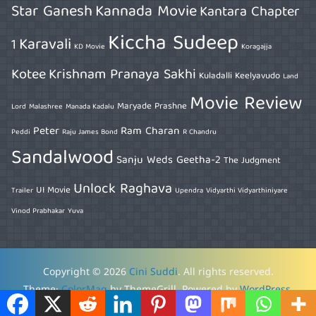
Star Ganesh
Kannada Movie
Kantara Chapter
Kiccha Sudeep
Karavali
1
KD Movie
Koragajja
Kotee
Krishnam Pranaya Sakhi
Kuladalli Keelyavudo
Land
Movie Review
Maryade Prashne
Lord
Malashree
Manada Kadalu
Peter
Ram Charan
Peddi
Raju James Bond
R Chandru
Sandalwood
Sanju Weds Geetha-2
The Judgment
Unlock Raghava
UI Movie
Trailer
Upendra
Vidyarthi Vidyarthiniyare
Vinod Prabhakar
Yuva
Copyright © 2026
Cini Suddi
. All rights reserved.
Theme:
ColorMag
by ThemeGrill. Powered by
WordPress
.