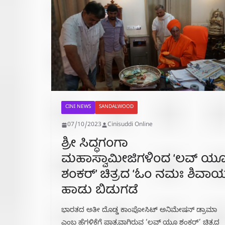
CINI NEWS
SANDALWOOD
07/10/2023
Cinisuddi Online
ಶ್ರೀ ಸಿದ್ಧಗಂಗಾ
ಮಹಾಸ್ವಾಮೀಜಿಗಳಿಂದ ‘ಲವ್‍ ಯ
ಶಂಕರ್’ ಚಿತ್ರದ ‘ಓಂ ನಮಃ ಶಿವಾಯ
ಹಾಡು ಬಿಡುಗಡೆ
ಭಾರತದ ಅತೀ ದೊಡ್ಡ ಕಾಂಪೋಸಿಟ್‍ ಅನಿಮೇಷನ್‍ ಡ್ರಾಮಾ
ಎಂಬ ಹೆಗ್ಗಳಿಕೆಗೆ ಪಾತ್ರವಾಗಿರುವ ‘ಲವ್‍ ಯೂ ಶಂಕರ್’ ಚಿತ್ರದ