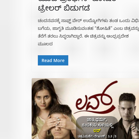
ಟ್ರೇಲರ್ ಬಿಡುಗಡೆ
ಚಂದನವನಕ್ಕೆ ಸಾಫ್ಟ್ ವೇರ್ ಉದ್ಯೋಗಿಗಳು ತಂಡ ಒಂದು ವಿಭಿನ
ಬಗೆಯ, ಜಾಗೃತಿ ಮೂಡಿಸುವಂತಹ “ಶೋಷಿತೆ” ಎಂಬ ಚಿತ್ರವನ್ನ
ತೆರೆಗೆ ತರಲು ಸಿದ್ಧರಾಗಿದ್ದಾರೆ. ಈ ಚಿತ್ರವನ್ನು ಆಂಧ್ರಪ್ರದೇಶ
ಮೂಲದ
Read More