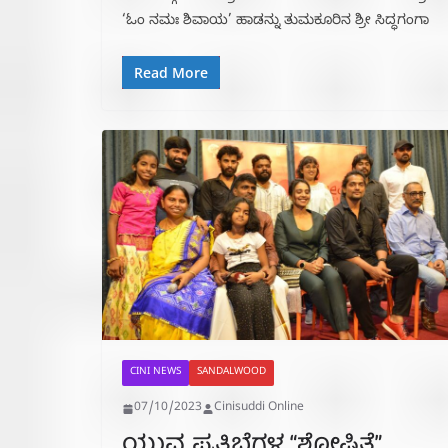
‘ಓಂ ನಮಃ ಶಿವಾಯ’ ಹಾಡನ್ನು ತುಮಕೂರಿನ ಶ್ರೀ ಸಿದ್ಧಗಂಗಾ
Read More
CINI NEWS
SANDALWOOD
07/10/2023
Cinisuddi Online
ಯುವ ಪ್ರತಿಭೆಗಳ “ಶೋಷಿತೆ”