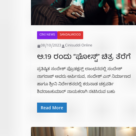
CINI NEWS
SANDALWOOD
08/10/2023
Cinisuddi Online
ಅ.19 ರಂದು “ಘೋಸ್ಟ್” ಚಿತ್ರ ತೆರೆಗೆ
ಪ್ರತಿಷ್ಠಿತ ಸಂದೇಶ್ ಪ್ರೊಡಕ್ಷನ್ಸ್ ಲಾಂಛನದಲ್ಲಿ ಸಂದೇಶ್
ನಾಗರಾಜ್ ಅವರು ಅರ್ಪಿಸುವ, ಸಂದೇಶ್ ಎನ್ ನಿರ್ಮಾಣದ
ಹಾಗೂ ಶ್ರೀನಿ ನಿರ್ದೇಶನದಲ್ಲಿ ಕರುನಾಡ ಚಕ್ರವರ್ತಿ
ಶಿವರಾಜಕುಮಾರ್ ನಾಯಕರಾಗಿ ನಟಿಸಿರುವ ಬಹು
Read More