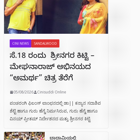
CINI NEWS
SANDALWOOD
ಸೆ.18 ರಂದು ಶ್ರೀನಗರ ಕಿಟ್ಟಿ –
ಮೇಘನಾರಾಜ್ ಅಭಿನಯದ
“ಅಮರ್ಥ” ಚಿತ್ರ ತೆರೆಗೆ
05/08/2026
Cinisuddi Online
ಪಂಚರಂಗಿ ಫಿಲಂಸ್ ಲಾಂಛನದಲ್ಲಿ ಡಾ|| ಕನ್ಯಾನ ಸದಾಶಿವ
ಶೆಟ್ಟಿ ಹಾಗೂ ಗುರು ಹೆಗ್ಡೆ ನಿರ್ಮಸಿರುವ, ಗುರು ಹೆಗ್ಡೆ ಹಾಗೂ
ವಿನಯ್ ಪ್ರೀತಮ್ ನಿರ್ದೇಶನದ ಮತ್ತು ಶ್ರೀನಗರ ಕಿಟ್ಟಿ
ಬಾದಾಮಿಯಲ್ಲಿ