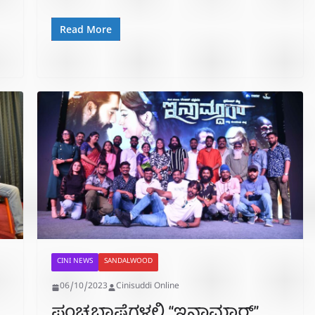
Read More
CINI NEWS
SANDALWOOD
06/10/2023
Cinisuddi Online
ಪಂಚಭಾಷೆಗಳಲ್ಲಿ “ಇನಾಮ್ದಾರ್”