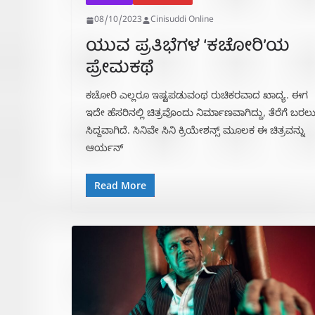
08/10/2023
Cinisuddi Online
ಯುವ ಪ್ರತಿಭೆಗಳ ‘ಕಚೋರಿ’ಯ
ಪ್ರೇಮಕಥೆ
ಕಚೋರಿ ಎಲ್ಲರೂ ಇಷ್ಟಪಡುವಂಥ ರುಚಿಕರವಾದ ಖಾದ್ಯ. ಈಗ
ಇದೇ ಹೆಸರಿನಲ್ಲಿ ಚಿತ್ರವೊಂದು ನಿರ್ಮಾಣವಾಗಿದ್ದು, ತೆರೆಗೆ ಬರಲ
ಸಿದ್ದವಾಗಿದೆ. ಸಿನಿವೇ ಸಿನಿ ಕ್ರಿಯೇಶನ್ಸ್ ಮೂಲಕ ಈ ಚಿತ್ರವನ್ನು
ಆರ್ಯನ್
Read More