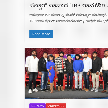
ಸೆನ್ಸಾರ್ ಪಾಸಾದ ‘TRP ರಾಮ’ನಿಗೆ 
ಬಹುಭಾಷಾ ನಟಿ ಮಹಾಲಕ್ಷ್ಮಿ ನಟನೆಗೆ ಕಮ್​ಬ್ಯಾಕ್​ ಮಾಡಿದ್ದಾರೆ.
TRP ರಾಮ ಟ್ರೇಲರ್ ಅನಾವರಣಗೊಂಡಿದ್ದು, ಉತ್ತಮ ಪ್ರತಿಕ್ರಿಯ
Read More
CINI NEWS
SANDALWOOD