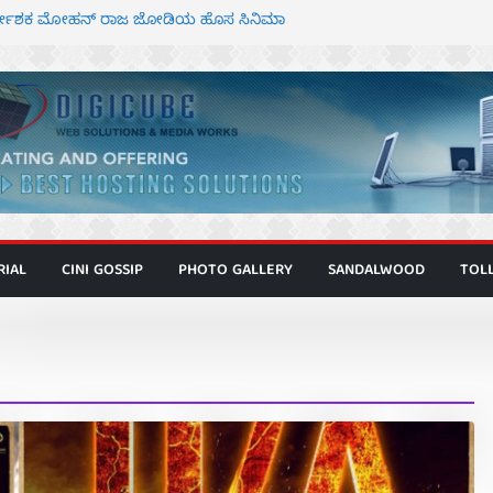
ಾಗೂ ಮಿತ್ರ ಅಭಿನಯದ “ಮಹಾನ್” ಫಸ್ಟ್ ಲುಕ್
ಿರ್ದೇಶಕ ಮೋಹನ್ ರಾಜ ಜೋಡಿಯ ಹೊಸ ಸಿನಿಮಾ
ರ ಕಿಟ್ಟಿ – ಮೇಘನಾರಾಜ್ ಅಭಿನಯದ “ಅಮರ್ಥ” ಚಿತ್ರ
ಣಾಟಬಲಂ ಅಜೇಯಂ” ಹಾಡಿದ ದೃಶ್ಯ ವೈಭವ
 ಶಿವಣ್ಣ ಅಭಿನಯದ ‘ಬಾಸ್’ ಚಿತ್ರ ತೆರೆಗೆ
RIAL
CINI GOSSIP
PHOTO GALLERY
SANDALWOOD
TOL