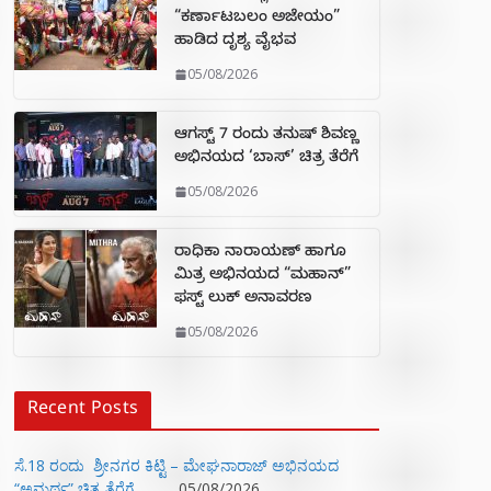
“ಕರ್ಣಾಟಬಲಂ ಅಜೇಯಂ”
ಹಾಡಿದ ದೃಶ್ಯ ವೈಭವ
05/08/2026
ಆಗಸ್ಟ್ 7 ರಂದು ತನುಷ್ ಶಿವಣ್ಣ
ಅಭಿನಯದ ‘ಬಾಸ್’ ಚಿತ್ರ ತೆರೆಗೆ
05/08/2026
ರಾಧಿಕಾ ನಾರಾಯಣ್ ಹಾಗೂ
ಮಿತ್ರ ಅಭಿನಯದ “ಮಹಾನ್”
ಫಸ್ಟ್ ಲುಕ್ ಅನಾವರಣ
05/08/2026
Recent Posts
ಸೆ.18 ರಂದು ಶ್ರೀನಗರ ಕಿಟ್ಟಿ – ಮೇಘನಾರಾಜ್ ಅಭಿನಯದ
“ಅಮರ್ಥ” ಚಿತ್ರ ತೆರೆಗೆ
05/08/2026