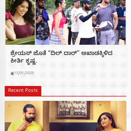
ಶ್ರೇಯಸ್ ಜೊತೆ “ದಿಲ್ ದಾರ್” ಅಖಾಡಕ್ಕಿಳಿದ
ಕೀರ್ತಿ ಕೃಷ್ಣ.
13/01/2025
Recent Posts