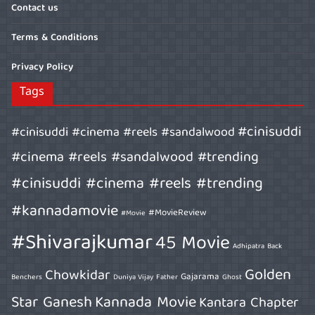
Contact us
Terms & Conditions
Privacy Policy
Tags
#cinisuddi
#cinisuddi #cinema #reels #sandalwood
#cinema #reels #sandalwood #trending
#cinisuddi #cinema #reels #trending
#kannadamovie
#MovieReview
#Movie
#Shivarajkumar
45 Movie
Adhipatra
Back
Golden
Chowkidar
Gajarama
Benchers
Duniya Vijay
Father
Ghost
Star Ganesh
Kannada Movie
Kantara Chapter