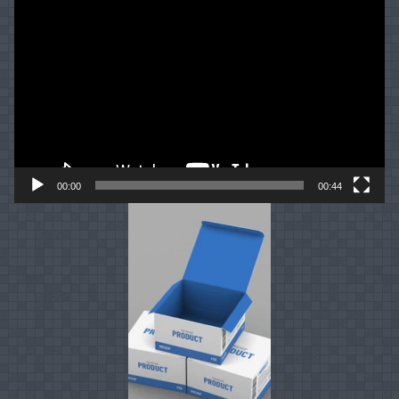
Video
Player
00:00
00:44