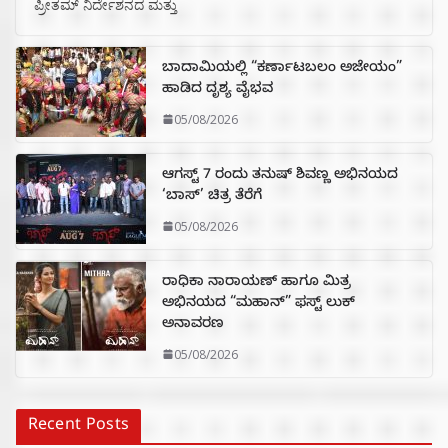
ಪ್ರೀತಮ್ ನಿರ್ದೇಶನದ ಮತ್ತು
ಬಾದಾಮಿಯಲ್ಲಿ “ಕರ್ಣಾಟಬಲಂ ಅಜೇಯಂ”
ಹಾಡಿದ ದೃಶ್ಯ ವೈಭವ
05/08/2026
ಆಗಸ್ಟ್ 7 ರಂದು ತನುಷ್ ಶಿವಣ್ಣ ಅಭಿನಯದ
‘ಬಾಸ್’ ಚಿತ್ರ ತೆರೆಗೆ
05/08/2026
ರಾಧಿಕಾ ನಾರಾಯಣ್ ಹಾಗೂ ಮಿತ್ರ
ಅಭಿನಯದ “ಮಹಾನ್” ಫಸ್ಟ್ ಲುಕ್
ಅನಾವರಣ
05/08/2026
Recent Posts