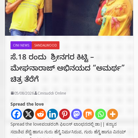
CINI NEWS
SANDALWOOD
ಸೆ.18 ರಂದು ಶ್ರೀನಗರ ಕಿಟ್ಟಿ –
ಮೇಘನಾರಾಜ್ ಅಭಿನಯದ “ಅಮರ್ಥ”
ಚಿತ್ರ ತೆರೆಗೆ
05/08/2026
Cinisuddi Online
Spread the love
Spread the loveಪಂಚರಂಗಿ ಫಿಲಂಸ್ ಲಾಂಛನದಲ್ಲಿ ಡಾ|| ಕನ್ಯಾನ
ಸದಾಶಿವ ಶೆಟ್ಟಿ ಹಾಗೂ ಗುರು ಹೆಗ್ಡೆ ನಿರ್ಮಸಿರುವ, ಗುರು ಹೆಗ್ಡೆ ಹಾಗೂ ವಿನಯ್