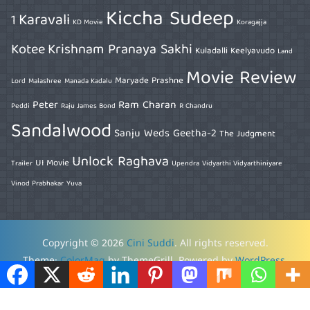
Kiccha Sudeep
Karavali
1
KD Movie
Koragajja
Kotee
Krishnam Pranaya Sakhi
Kuladalli Keelyavudo
Land
Movie Review
Maryade Prashne
Lord
Malashree
Manada Kadalu
Peter
Ram Charan
Peddi
Raju James Bond
R Chandru
Sandalwood
Sanju Weds Geetha-2
The Judgment
Unlock Raghava
UI Movie
Trailer
Upendra
Vidyarthi Vidyarthiniyare
Vinod Prabhakar
Yuva
Copyright © 2026
Cini Suddi
. All rights reserved.
Theme:
ColorMag
by ThemeGrill. Powered by
WordPress
.