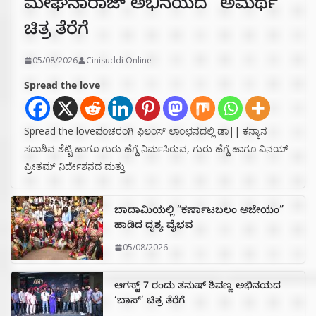
ಮೇಘನಾರಾಜ್ ಅಭಿನಯದ “ಅಮರ್ಥ”
ಚಿತ್ರ ತೆರೆಗೆ
05/08/2026
Cinisuddi Online
Spread the love
Spread the loveಪಂಚರಂಗಿ ಫಿಲಂಸ್ ಲಾಂಛನದಲ್ಲಿ ಡಾ|| ಕನ್ಯಾನ
ಸದಾಶಿವ ಶೆಟ್ಟಿ ಹಾಗೂ ಗುರು ಹೆಗ್ಡೆ ನಿರ್ಮಸಿರುವ, ಗುರು ಹೆಗ್ಡೆ ಹಾಗೂ ವಿನಯ್
ಪ್ರೀತಮ್ ನಿರ್ದೇಶನದ ಮತ್ತು
ಬಾದಾಮಿಯಲ್ಲಿ “ಕರ್ಣಾಟಬಲಂ ಅಜೇಯಂ”
ಹಾಡಿದ ದೃಶ್ಯ ವೈಭವ
05/08/2026
ಆಗಸ್ಟ್ 7 ರಂದು ತನುಷ್ ಶಿವಣ್ಣ ಅಭಿನಯದ
‘ಬಾಸ್’ ಚಿತ್ರ ತೆರೆಗೆ