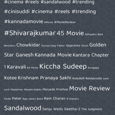
#cinema #reels #sandalwood #trending
#cinisuddi #cinema #reels #trending
#kannadamovie
#MovieReview
#Movie
#Shivarajkumar
45 Movie
Adhipatra
Back
Golden
Chowkidar
Gajarama
Benchers
Duniya Vijay
Father
Ghost
Star Ganesh
Kannada Movie
Kantara Chapter
Kiccha Sudeep
Karavali
1
KD Movie
Koragajja
Kotee
Krishnam Pranaya Sakhi
Kuladalli Keelyavudo
Land
Movie Review
Maryade Prashne
Lord
Malashree
Manada Kadalu
Peter
Ram Charan
Peddi
Raju James Bond
R Chandru
Sandalwood
Sanju Weds Geetha-2
The Judgment