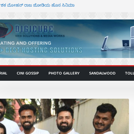
ಗೂ ಮಿತ್ರ ಅಭಿನಯದ “ಮಹಾನ್” ಫಸ್ಟ್ ಲುಕ್
ರ್ದೇಶಕ ಮೋಹನ್ ರಾಜ ಜೋಡಿಯ ಹೊಸ ಸಿನಿಮಾ
ಕಿಟ್ಟಿ – ಮೇಘನಾರಾಜ್ ಅಭಿನಯದ “ಅಮರ್ಥ” ಚಿತ್ರ
ಾಟಬಲಂ ಅಜೇಯಂ” ಹಾಡಿದ ದೃಶ್ಯ ವೈಭವ
ಶಿವಣ್ಣ ಅಭಿನಯದ ‘ಬಾಸ್’ ಚಿತ್ರ ತೆರೆಗೆ
RIAL
CINI GOSSIP
PHOTO GALLERY
SANDALWOOD
TOL