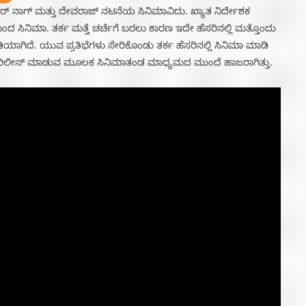
ಂಕರ್ ನಾಗ್ ಮತ್ತು ದೇವರಾಜ್ ನಟನೆಯ ಸಿನಿಮಾವಿದು. ಖ್ಯಾತ ನಿರ್ದೇಶಕ
ಬಂದ ಸಿನಿಮಾ. ತರ್ಕ ಮತ್ತೆ ಚರ್ಚೆಗೆ ಬರಲು ಕಾರಣ ಇದೇ ಹೆಸರಿನಲ್ಲಿ ಮತ್ತೊಂದು
 ರೆಡಿಯಾಗಿದೆ. ಯುವ ಪ್ರತಿಭೆಗಳು ಸೇರಿಕೊಂಡು ತರ್ಕ ಹೆಸರಿನಲ್ಲಿ ಸಿನಿಮಾ ಮಾಡಿ
್ರೈಲರ್ ರಿಲೀಸ್ ಮಾಡುವ ಮೂಲಕ ಸಿನಿಮಾತಂಡ ಮಾಧ್ಯಮದ ಮುಂದೆ ಹಾಜರಾಗಿತ್ತು.