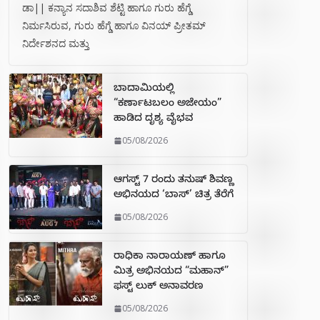
ಡಾ|| ಕನ್ಯಾನ ಸದಾಶಿವ ಶೆಟ್ಟಿ ಹಾಗೂ ಗುರು ಹೆಗ್ಡೆ
ನಿರ್ಮಸಿರುವ, ಗುರು ಹೆಗ್ಡೆ ಹಾಗೂ ವಿನಯ್ ಪ್ರೀತಮ್
ನಿರ್ದೇಶನದ ಮತ್ತು
ಬಾದಾಮಿಯಲ್ಲಿ
“ಕರ್ಣಾಟಬಲಂ ಅಜೇಯಂ”
ಹಾಡಿದ ದೃಶ್ಯ ವೈಭವ
05/08/2026
ಆಗಸ್ಟ್ 7 ರಂದು ತನುಷ್ ಶಿವಣ್ಣ
ಅಭಿನಯದ ‘ಬಾಸ್’ ಚಿತ್ರ ತೆರೆಗೆ
05/08/2026
ರಾಧಿಕಾ ನಾರಾಯಣ್ ಹಾಗೂ
ಮಿತ್ರ ಅಭಿನಯದ “ಮಹಾನ್”
ಫಸ್ಟ್ ಲುಕ್ ಅನಾವರಣ
05/08/2026