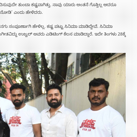
ಸುವುದೇ ತುಂಬಾ ಕಷ್ಟವಾಗಿತ್ತು. ನಾವು ಯಾರು ಅಂತನೆ ಗೊತ್ತಿಲ್ಲ ಆದರೂ
 ನೋಡಿ’ ಎಂದು ಹೇಳಿದರು.
ಸಂಪೂರ್ಣಾಗಿ ಹೇಳಿಲ್ಲ. ಕಷ್ಟ ಪಟ್ಟು ಸಿನಿಮಾ ಮಾಡಿದ್ದೇವೆ. ಸಿನಿಮಾ
ೕತವಿದ್ದು ಉಜ್ವಲ್ ಅವರು ಎಡಿಟಿಂಗ್ ಕೆಲಸ ಮಾಡಿದ್ದಾರೆ. ಇದೇ ತಿಂಗಳು 28ಕ್ಕೆ