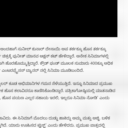
ಅಂದಹಾಗೆ ಸುನೀಲ್ ಕುನಾರ್ ದೇಸಾಯಿ ಅಪ ತರ್ಕಕ್ಕೂ ಹೊಸ ತರ್ಕಕ್ಕೂ
ಿತ್ರಕ್ಕೆ ಪುನೀತ್ ಮಾನವ ಆಕ್ಷನ್ ಕಟ್ ಹೇಳಿದ್ದಾರೆ. ಅನೇಕ ಸಿನಿಮಾಗಳಲ್ಲಿ
ಗಿ ಹೊರಹೊಮ್ಮುತ್ತಿದ್ದಾರೆ. ಕ್ರೌಡ್ ಫಂಡ್ ಮೂಲಕ ಸುಮಾರು 400ಕ್ಕೂ ಅಧಿಕ
ಂಟರಪ್ರೈಸಸ್ ಬ್ಯಾನರ್ ನಲ್ಲಿ ಸಿನಿಮಾ ಮೂಡಿಬಂದಿದೆ.
ರುವ ಟ್ರೈಲರ್ ಕೂಡ ಅಭಿಮಾನಿಗಳ ಗಮನ ಸೆಳೆಯುತ್ತಿದೆ. ಇನ್ನೂ ಸಿನಿಮಾದ ಪ್ರಮುಖ
ೕಕ ಹೊಸ ಕಲಾವಿದರೂ ಕಾಣಿಸಿಕೊಂಡಿದ್ದಾರೆ. ಪತ್ರಿಕಾಗೋಷ್ಠಿಯಲ್ಲಿ ಮಾತನಾಡಿದ
ಾ, ಹೊಸ ಪಯಣ ಎಲ್ಲರ ಸಹಾಯ ಇರಲಿ, ಇಲ್ಲರೂ ಸಿನಿಮಾ ನೋಡಿ’ ಎಂದು
ವಿದು. ಈ ಸಿನಿಮಾಗೆ ಮೊದಲು ದುಡ್ಡು ಹಾಕಿದ್ದು ಅಮ್ಮ ಮತ್ತು ಅಜ್ಜಿ. ಬಳಿಕ
್ನಾಗಿದೆ. ಯಾರು ಊಹಿಸದ ಟ್ವಿಸ್ಟ್’ ಎಂದು ಹೇಳಿದರು. ಪ್ರಮುಖ ಪಾತ್ರದಲ್ಲಿ