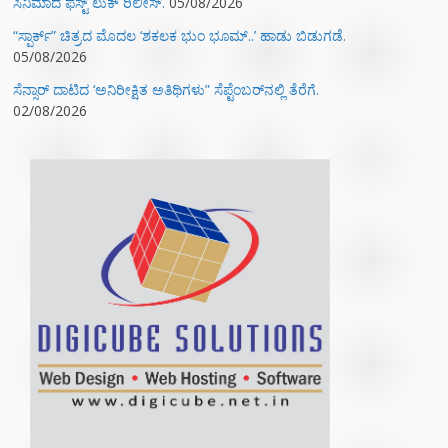
ಸಿನಿಮಾದ ಫಸ್ಟ್‌ ಲುಕ್‌ ರಿಲೀಸ್.
05/08/2026
“ಸ್ಪಾರ್ಕ್” ಚಿತ್ರದ ಮೊದಲ‌ ‘ಶಕಲಕ ಭುಂ‌ ಭೂಮ್..’ ಹಾಡು ಬಿಡುಗಡೆ.
05/08/2026
ಸೆನ್ಸಾರ್ ದಾಟಿದ ‘ಅನಿರೀಕ್ಷಿತ ಅತಿಥಿಗಳು” ಸೆಪ್ಟೆಂಬರ್‌ನಲ್ಲಿ ತೆರೆಗೆ.
02/08/2026