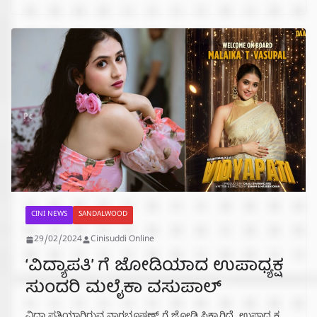
CINI NEWS
SANDALWOOD
29/02/2024
Cinisuddi Online
‘ವಿದ್ಯಾಪತಿ’ ಗೆ ಜೋಡಿಯಾದ ಉಪಾಧ್ಯಕ್ಷ
ಸುಂದರಿ ಮಲೈಕಾ ವಸುಪಾಲ್