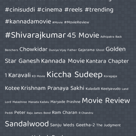
#cinisuddi #cinema #reels #trending
#kannadamovie
#MovieReview
#Movie
#Shivarajkumar
45 Movie
Adhipatra
Back
Golden
Chowkidar
Gajarama
Benchers
Duniya Vijay
Father
Ghost
Star Ganesh
Kannada Movie
Kantara Chapter
Kiccha Sudeep
Karavali
1
KD Movie
Koragajja
Kotee
Krishnam Pranaya Sakhi
Kuladalli Keelyavudo
Land
Movie Review
Maryade Prashne
Lord
Malashree
Manada Kadalu
Peter
Ram Charan
Peddi
Raju James Bond
R Chandru
Sandalwood
Sanju Weds Geetha-2
The Judgment