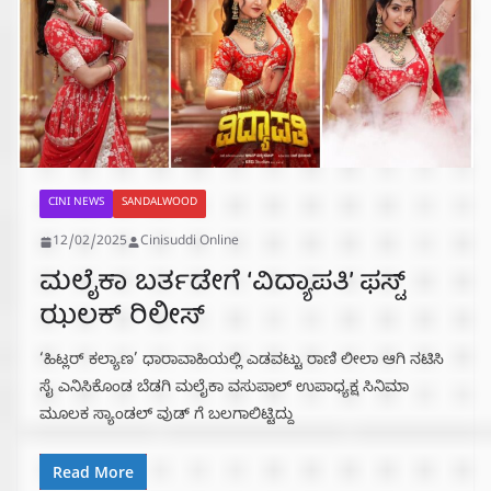
CINI NEWS
SANDALWOOD
12/02/2025
Cinisuddi Online
ಮಲೈಕಾ ಬರ್ತಡೇಗೆ ‘ವಿದ್ಯಾಪತಿ’ ಫಸ್ಟ್
ಝಲಕ್ ರಿಲೀಸ್
‘ಹಿಟ್ಲರ್ ಕಲ್ಯಾಣ’ ಧಾರಾವಾಹಿಯಲ್ಲಿ ಎಡವಟ್ಟು ರಾಣಿ ಲೀಲಾ ಆಗಿ ನಟಿಸಿ
ಸೈ ಎನಿಸಿಕೊಂಡ ಬೆಡಗಿ ಮಲೈಕಾ ವಸುಪಾಲ್ ಉಪಾಧ್ಯಕ್ಷ ಸಿನಿಮಾ
ಮೂಲಕ ಸ್ಯಾಂಡಲ್ ವುಡ್ ಗೆ ಬಲಗಾಲಿಟ್ಟಿದ್ದು
Read More