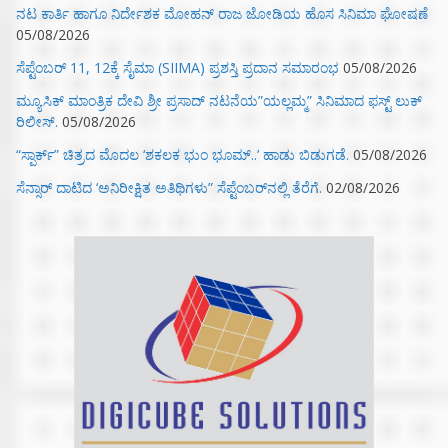
ನಟ ಕಾರ್ತಿ ಹಾಗೂ ನಿರ್ದೇಶಕ ಮೋಹನ್ ರಾಜ ಜೋಡಿಯ ಹೊಸ ಸಿನಿಮಾ ಘೋಷಣೆ
05/08/2026
ಸೆಪ್ಟೆಂಬರ್ 11, 12ಕ್ಕೆ ಸೈಮಾ (SIIMA) ಪ್ರಶಸ್ತಿ ಪ್ರದಾನ ಸಮಾರಂಭ
05/08/2026
ಮ್ಯೂಸಿಕ್‌ ಮಾಂತ್ರಿಕ ದೇವಿ ಶ್ರೀ ಪ್ರಸಾದ್ ನಟನೆಯ”ಯಲ್ಲಮ್ಮ” ಸಿನಿಮಾದ ಫಸ್ಟ್‌ ಲುಕ್‌
ರಿಲೀಸ್.
05/08/2026
“ಸ್ಪಾರ್ಕ್” ಚಿತ್ರದ ಮೊದಲ‌ ‘ಶಕಲಕ ಭುಂ‌ ಭೂಮ್..’ ಹಾಡು ಬಿಡುಗಡೆ.
05/08/2026
ಸೆನ್ಸಾರ್ ದಾಟಿದ ‘ಅನಿರೀಕ್ಷಿತ ಅತಿಥಿಗಳು” ಸೆಪ್ಟೆಂಬರ್‌ನಲ್ಲಿ ತೆರೆಗೆ.
02/08/2026