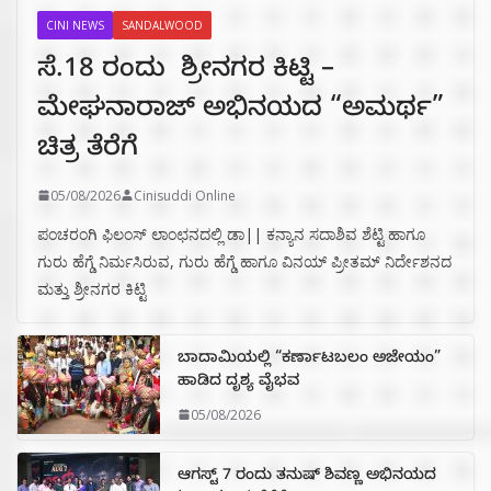
CINI NEWS
SANDALWOOD
ಸೆ.18 ರಂದು ಶ್ರೀನಗರ ಕಿಟ್ಟಿ –
ಮೇಘನಾರಾಜ್ ಅಭಿನಯದ “ಅಮರ್ಥ”
ಚಿತ್ರ ತೆರೆಗೆ
05/08/2026
Cinisuddi Online
ಪಂಚರಂಗಿ ಫಿಲಂಸ್ ಲಾಂಛನದಲ್ಲಿ ಡಾ|| ಕನ್ಯಾನ ಸದಾಶಿವ ಶೆಟ್ಟಿ ಹಾಗೂ
ಗುರು ಹೆಗ್ಡೆ ನಿರ್ಮಸಿರುವ, ಗುರು ಹೆಗ್ಡೆ ಹಾಗೂ ವಿನಯ್ ಪ್ರೀತಮ್ ನಿರ್ದೇಶನದ
ಮತ್ತು ಶ್ರೀನಗರ ಕಿಟ್ಟಿ
ಬಾದಾಮಿಯಲ್ಲಿ “ಕರ್ಣಾಟಬಲಂ ಅಜೇಯಂ”
ಹಾಡಿದ ದೃಶ್ಯ ವೈಭವ
05/08/2026
ಆಗಸ್ಟ್ 7 ರಂದು ತನುಷ್ ಶಿವಣ್ಣ ಅಭಿನಯದ