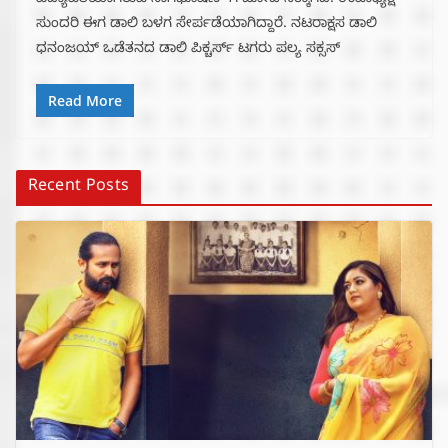
ವಿದ್ಯಾಪತಿಯಾಗಿರುವ ನಾಗಭೂಷಣ್ ಗೆ ಜೋಡಿ ಸಿಕ್ಕಾಗಿದೆ. ಉಪಾಧ್ಯಕ್ಷ
ಸುಂದರಿ ಈಗ ಡಾಲಿ ಬಳಗ ಸೇರ್ಪಡೆಯಾಗಿದ್ದಾರೆ. ನಟರಾಕ್ಷಸ ಡಾಲಿ
ಧನಂಜಯ್ ಒಡೆತನದ ಡಾಲಿ ಪಿಕ್ಚರ್ಸ್ ಟಗರು ಪಲ್ಯ ಸಕ್ಸಸ್
Read More
Recent Posts