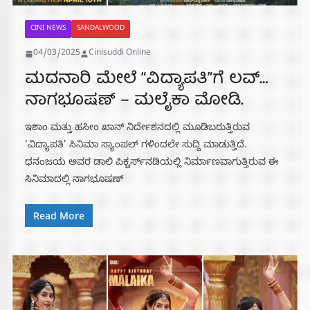
CINI NEWS
SANDALWOOD
04/03/2025
Cinisuddi Online
ಮದನಾರಿ ಮೇಲೆ “ವಿದ್ಯಾಪತಿ”ಗೆ ಲವ್…
ನಾಗಭೂಷಣ್ – ಮಲೈಕಾ ಮೋಡಿ.
ಇಶಾಂ ಮತ್ತು ಹಸೀಂ ಖಾನ್ ನಿರ್ದೇಶನದಲ್ಲಿ ಮೂಡಿಬರುತ್ತಿರುವ
‘ವಿದ್ಯಾಪತಿ’ ಸಿನಿಮಾ ಸ್ಯಾಂಪಲ್ ಗಳಿಂದಲೇ ಸುದ್ದಿ ಮಾಡುತ್ತಿದೆ.
ಧನಂಜಯ ಅವರ ಡಾಲಿ ಪಿಕ್ಚರ್ಸ್‌ನಡಿಯಲ್ಲಿ ನಿರ್ಮಾಣವಾಗುತ್ತಿರುವ ಈ
ಸಿನಿಮಾದಲ್ಲಿ ನಾಗಭೂಷಣ್
Read More