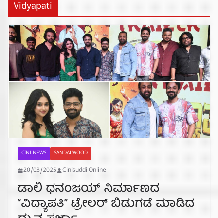
Vidyapati
CINI NEWS
SANDALWOOD
20/03/2025
Cinisuddi Online
ಡಾಲಿ ಧನಂಜಯ್ ನಿರ್ಮಾಣದ
“ವಿದ್ಯಾಪತಿ” ಟ್ರೇಲರ್ ಬಿಡುಗಡೆ ಮಾಡಿದ