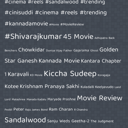
#cinema #reels #sandalwood #trending
#cinisuddi #cinema #reels #trending
#kannadamovie
#MovieReview
#Movie
#Shivarajkumar
45 Movie
Adhipatra
Back
Golden
Chowkidar
Gajarama
Benchers
Duniya Vijay
Father
Ghost
Star Ganesh
Kannada Movie
Kantara Chapter
Kiccha Sudeep
Karavali
1
KD Movie
Koragajja
Kotee
Krishnam Pranaya Sakhi
Kuladalli Keelyavudo
Land
Movie Review
Maryade Prashne
Lord
Malashree
Manada Kadalu
Peter
Ram Charan
Peddi
Raju James Bond
R Chandru
Sandalwood
Sanju Weds Geetha-2
The Judgment