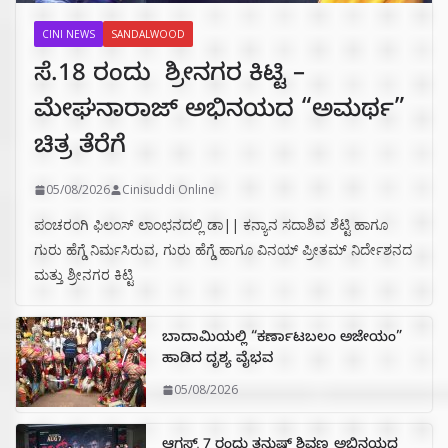
CINI NEWS
SANDALWOOD
ಸೆ.18 ರಂದು ಶ್ರೀನಗರ ಕಿಟ್ಟಿ –
ಮೇಘನಾರಾಜ್ ಅಭಿನಯದ “ಅಮರ್ಥ”
ಚಿತ್ರ ತೆರೆಗೆ
05/08/2026
Cinisuddi Online
ಪಂಚರಂಗಿ ಫಿಲಂಸ್ ಲಾಂಛನದಲ್ಲಿ ಡಾ|| ಕನ್ಯಾನ ಸದಾಶಿವ ಶೆಟ್ಟಿ ಹಾಗೂ
ಗುರು ಹೆಗ್ಡೆ ನಿರ್ಮಸಿರುವ, ಗುರು ಹೆಗ್ಡೆ ಹಾಗೂ ವಿನಯ್ ಪ್ರೀತಮ್ ನಿರ್ದೇಶನದ
ಮತ್ತು ಶ್ರೀನಗರ ಕಿಟ್ಟಿ
ಬಾದಾಮಿಯಲ್ಲಿ “ಕರ್ಣಾಟಬಲಂ ಅಜೇಯಂ”
ಹಾಡಿದ ದೃಶ್ಯ ವೈಭವ
05/08/2026
ಆಗಸ್ಟ್ 7 ರಂದು ತನುಷ್ ಶಿವಣ್ಣ ಅಭಿನಯದ