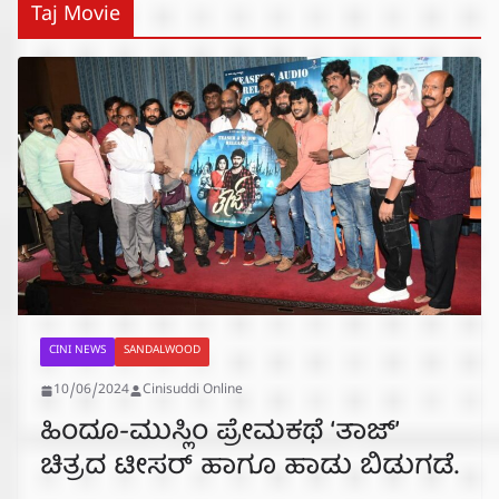
Taj Movie
CINI NEWS
SANDALWOOD
10/06/2024
Cinisuddi Online
ಹಿಂದೂ-ಮುಸ್ಲಿಂ ಪ್ರೇಮಕಥೆ ‘ತಾಜ್’
ಚಿತ್ರದ ಟೀಸರ್ ಹಾಗೂ ಹಾಡು ಬಿಡುಗಡೆ.