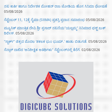
ನಟ ಕಾರ್ತಿ ಹಾಗೂ ನಿರ್ದೇಶಕ ಮೋಹನ್ ರಾಜ ಜೋಡಿಯ ಹೊಸ ಸಿನಿಮಾ ಘೋಷಣೆ
05/08/2026
ಸೆಪ್ಟೆಂಬರ್ 11, 12ಕ್ಕೆ ಸೈಮಾ (SIIMA) ಪ್ರಶಸ್ತಿ ಪ್ರದಾನ ಸಮಾರಂಭ
05/08/2026
ಮ್ಯೂಸಿಕ್‌ ಮಾಂತ್ರಿಕ ದೇವಿ ಶ್ರೀ ಪ್ರಸಾದ್ ನಟನೆಯ”ಯಲ್ಲಮ್ಮ” ಸಿನಿಮಾದ ಫಸ್ಟ್‌ ಲುಕ್‌
ರಿಲೀಸ್.
05/08/2026
“ಸ್ಪಾರ್ಕ್” ಚಿತ್ರದ ಮೊದಲ‌ ‘ಶಕಲಕ ಭುಂ‌ ಭೂಮ್..’ ಹಾಡು ಬಿಡುಗಡೆ.
05/08/2026
ಸೆನ್ಸಾರ್ ದಾಟಿದ ‘ಅನಿರೀಕ್ಷಿತ ಅತಿಥಿಗಳು” ಸೆಪ್ಟೆಂಬರ್‌ನಲ್ಲಿ ತೆರೆಗೆ.
02/08/2026